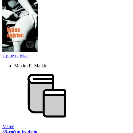
Úplne najviac
Maxim E. Matkin
Máme
35-ročnú tradíciu