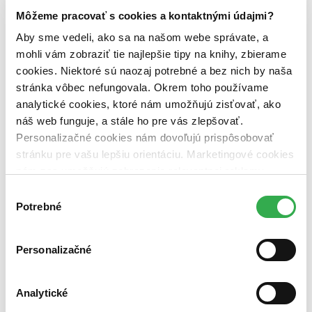
pripravujeme (0 titulov)
pripravujeme
Môžeme pracovať s cookies a kontaktnými údajmi?
dostupná (bez vypredaných) (0 titulov)
dostupná (bez
vypredaných)
Aby sme vedeli, ako sa na našom webe správate, a
mohli vám zobraziť tie najlepšie tipy na knihy, zbierame
Nové / čítané
nová (0 titulov)
nová
cookies. Niektoré sú naozaj potrebné a bez nich by naša
čítaná (0 titulov)
čítaná
stránka vôbec nefungovala. Okrem toho používame
čítaná - výborný stav (0 titulov)
čítaná - výborný stav
analytické cookies, ktoré nám umožňujú zisťovať, ako
čítaná - mierne opotrebovaná (0 titulov)
čítaná - mierne
náš web funguje, a stále ho pre vás zlepšovať.
opotrebovaná
Personalizačné cookies nám dovoľujú prispôsobovať
čítané verzie vypredaných kníh (0 titulov)
čítané verzie
vypredaných kníh
stránku pre vašu lepšiu orientáciu. Marketingové cookies
nám zas umožňujú zobrazenie relevantnej reklamy.
Zúžiť výber
Niektoré údaje zdieľame aj s tretími stranami. Veľmi by
Výber
Zoradiť
nám pomohlo, keby sme mohli používať všetky tieto
Potrebné
súhlasu
cookies. Ďakujeme!
Personalizačné
Bestsellery
Top hodnotené
Analytické
Novinky
Najdrahšie