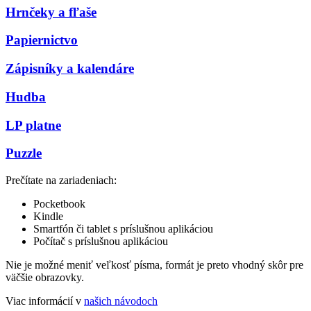
Hrnčeky a fľaše
Papiernictvo
Zápisníky a kalendáre
Hudba
LP platne
Puzzle
Prečítate na zariadeniach:
Pocketbook
Kindle
Smartfón či tablet s príslušnou aplikáciou
Počítač s príslušnou aplikáciou
Nie je možné meniť veľkosť písma, formát je preto vhodný skôr pre
väčšie obrazovky.
Viac informácií v
našich návodoch