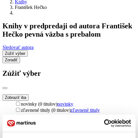
Knihy
František Hečko
Knihy v predpredaji od autora František
Hečko pevná väzba s prebalom
Sledovať autora
Zúžiť výber
Zoradiť
Zúžiť výber
Zobraziť iba
novinky (0 titulov)
novinky
zľavnené tituly (0 titulov)
zľavnené tituly
Dostupnosť
na centrálnom sklade (0 titulov)
na centrálnom sklade
predpredaj (0 titulov)
predpredaj