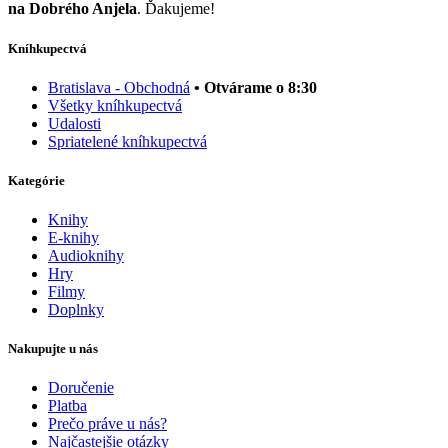
na Dobrého Anjela
. Ďakujeme!
Kníhkupectvá
Bratislava - Obchodná
• Otvárame o 8:30
Všetky kníhkupectvá
Udalosti
Spriatelené kníhkupectvá
Kategórie
Knihy
E-knihy
Audioknihy
Hry
Filmy
Doplnky
Nakupujte u nás
Doručenie
Platba
Prečo práve u nás?
Najčastejšie otázky