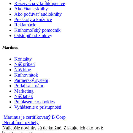
Rezervácia v kníhkupectve
Ako čítať e-knihy
Ako počúvať audioknihy
Pre školy a knižnice
Reklamácie
Knihomoľský pomocník
Odstúpiť od zmluvy
Martinus
Kontakty
Náš príbeh
Náš blog
Knihovrátok
Partnerský systém
Pridaj sa k nám
Marketing
Náš labák
Prehlásenie o cookies
Vyhlásenie o prístupnosti
Martinus je certifikovaný B Corp
Nerobíme rozdiely
Najlepšie novinky sú tie knižné. Získajte ich ako prví: