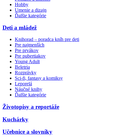
Hobby
Umenie a dizajn
Ďalšie kategórie
Deti a mládež
Knihorad – poradca kníh pre deti
Pre najmenších
Pre prvákov
Pre pubertiakov
Young Adult
Beletria
Rozprávky
Sci-fi, fantasy a komiksy
Leporelá
Náučné knihy
Ďalšie kategórie
Životopisy a reportáže
Kuchárky
Učebnice a slovníky