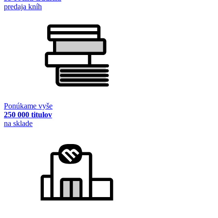
predaja kníh
Ponúkame vyše
250 000 titulov
na sklade