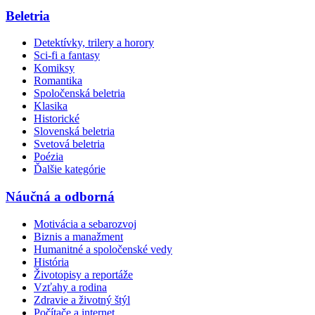
Beletria
Detektívky, trilery a horory
Sci-fi a fantasy
Komiksy
Romantika
Spoločenská beletria
Klasika
Historické
Slovenská beletria
Svetová beletria
Poézia
Ďalšie kategórie
Náučná a odborná
Motivácia a sebarozvoj
Biznis a manažment
Humanitné a spoločenské vedy
História
Životopisy a reportáže
Vzťahy a rodina
Zdravie a životný štýl
Počítače a internet