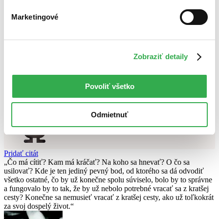
Najlacnejšie
Najvyššia zľava
Marketingové
Použité filtre
Zrušiť filtre
Zobraziť detaily
Pevná väzba s prebalom
v predpredaji
Nebol nájdený
žiadny titul
vyhovujúci zadaným podmienkam.
Skúste prosím zmeniť vyhľadávaný výraz.
Povoliť všetko
Chcete poradiť knihu?
Odmietnuť
Náš pomocník Sherlock vám ju s radosťou vypátra!
Knihomoľský pomocník
Pridať citát
Čo má cítiť? Kam má kráčať? Na koho sa hnevať? O čo sa
usilovať? Kde je ten jediný pevný bod, od ktorého sa dá odvodiť
všetko ostatné, čo by už konečne spolu súviselo, bolo by to správne
a fungovalo by to tak, že by už nebolo potrebné vracať sa z kratšej
cesty? Konečne sa nemusieť vracať z kratšej cesty, ako už toľkokrát
za svoj dospelý život.