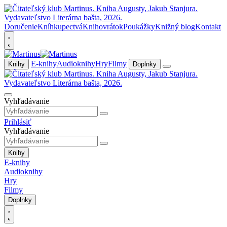
Doručenie
Kníhkupectvá
Knihovrátok
Poukážky
Knižný blog
Kontakt
E-knihy
Audioknihy
Hry
Filmy
Knihy
Doplnky
Vyhľadávanie
Prihlásiť
Vyhľadávanie
Knihy
E-knihy
Audioknihy
Hry
Filmy
Doplnky