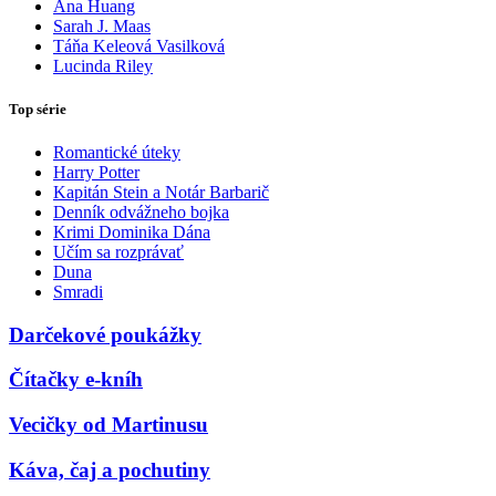
Ana Huang
Sarah J. Maas
Táňa Keleová Vasilková
Lucinda Riley
Top série
Romantické úteky
Harry Potter
Kapitán Stein a Notár Barbarič
Denník odvážneho bojka
Krimi Dominika Dána
Učím sa rozprávať
Duna
Smradi
Darčekové poukážky
Čítačky e-kníh
Vecičky od Martinusu
Káva, čaj a pochutiny