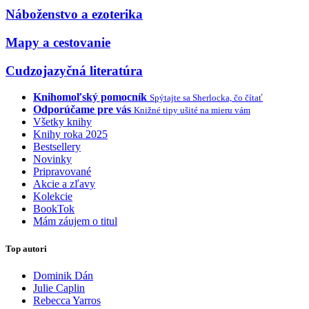
Náboženstvo a ezoterika
Mapy a cestovanie
Cudzojazyčná literatúra
Knihomoľský pomocník
Spýtajte sa Sherlocka, čo čítať
Odporúčame pre vás
Knižné tipy ušité na mieru vám
Všetky knihy
Knihy roka 2025
Bestsellery
Novinky
Pripravované
Akcie a zľavy
Kolekcie
BookTok
Mám záujem o titul
Top autori
Dominik Dán
Julie Caplin
Rebecca Yarros