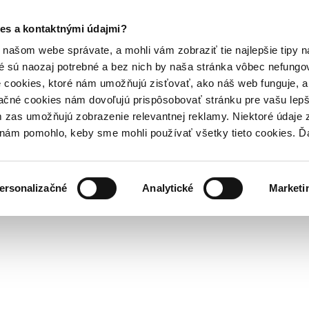
es a kontaktnými údajmi?
našom webe správate, a mohli vám zobraziť tie najlepšie tipy n
é sú naozaj potrebné a bez nich by naša stránka vôbec nefung
 cookies, ktoré nám umožňujú zisťovať, ako náš web funguje, a 
ačné cookies nám dovoľujú prispôsobovať stránku pre vašu lepši
zas umožňujú zobrazenie relevantnej reklamy. Niektoré údaje z
y nám pomohlo, keby sme mohli používať všetky tieto cookies. 
ersonalizačné
Analytické
Marketi