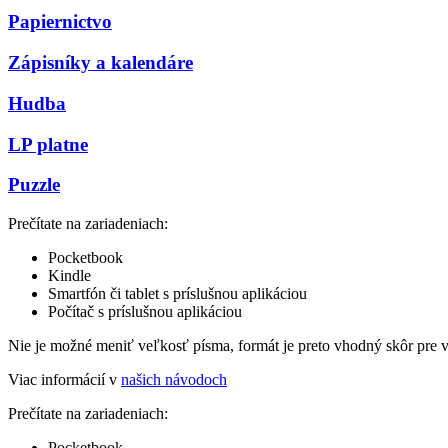
Papiernictvo
Zápisníky a kalendáre
Hudba
LP platne
Puzzle
Prečítate na zariadeniach:
Pocketbook
Kindle
Smartfón či tablet s príslušnou aplikáciou
Počítač s príslušnou aplikáciou
Nie je možné meniť veľkosť písma, formát je preto vhodný skôr pre 
Viac informácií v
našich návodoch
Prečítate na zariadeniach:
Pocketbook