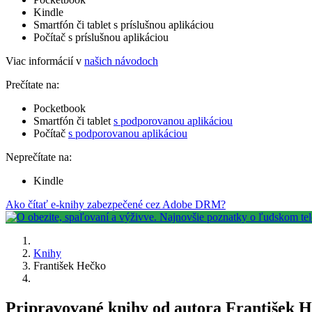
Kindle
Smartfón či tablet s príslušnou aplikáciou
Počítač s príslušnou aplikáciou
Viac informácií v
našich návodoch
Prečítate na:
Pocketbook
Smartfón či tablet
s podporovanou aplikáciou
Počítač
s podporovanou aplikáciou
Neprečítate na:
Kindle
Ako čítať e-knihy zabezpečené cez Adobe DRM?
Knihy
František Hečko
Pripravované knihy od autora František 