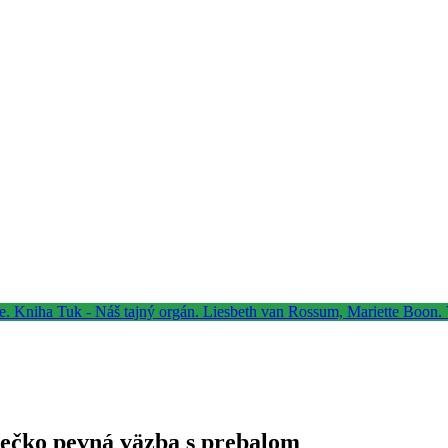
Hečko pevná väzba s prebalom