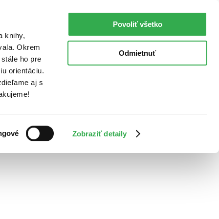
Povoliť všetko
a knihy,
ovala. Okrem
Odmietnuť
stále ho pre
u orientáciu.
dieľame aj s
Ďakujeme!
ngové
Zobraziť detaily