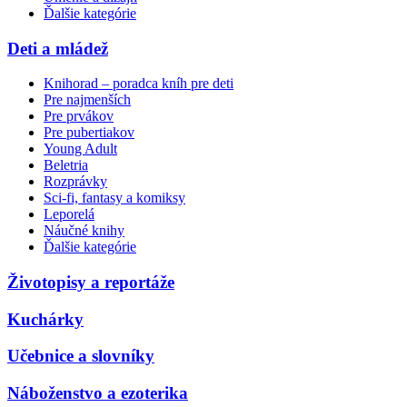
Ďalšie kategórie
Deti a mládež
Knihorad – poradca kníh pre deti
Pre najmenších
Pre prvákov
Pre pubertiakov
Young Adult
Beletria
Rozprávky
Sci-fi, fantasy a komiksy
Leporelá
Náučné knihy
Ďalšie kategórie
Životopisy a reportáže
Kuchárky
Učebnice a slovníky
Náboženstvo a ezoterika