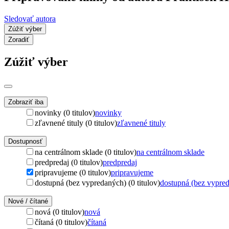
Sledovať autora
Zúžiť výber
Zoradiť
Zúžiť výber
Zobraziť iba
novinky (0 titulov)
novinky
zľavnené tituly (0 titulov)
zľavnené tituly
Dostupnosť
na centrálnom sklade (0 titulov)
na centrálnom sklade
predpredaj (0 titulov)
predpredaj
pripravujeme (0 titulov)
pripravujeme
dostupná (bez vypredaných) (0 titulov)
dostupná (bez vypre
Nové / čítané
nová (0 titulov)
nová
čítaná (0 titulov)
čítaná