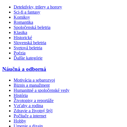
Detektívky, trilery a horory
Sci-fi a fantasy
Komiksy
Romantika
Spoločenská beletria
Klasika
Historické
Slovenská beletria
Svetová beletria
Poézia
Ďalšie kategórie
Náučná a odborná
Motivácia a sebarozvoj
Biznis a manažment
Humanitné a spoločenské vedy
História
Životopisy a reportáže
Vzťahy a rodina
Zdravie a životný štýl
Počítače a internet
Hobby
Umenie a dizajn