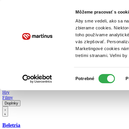
Doručenie
Kníhkupectvá
Knihovrátok
Poukážky
Knižný blog
Kontakt
Môžeme pracovať s cooki
Aby sme vedeli, ako sa na 
zbierame cookies. Niektor
E-knihy
Audioknihy
Hry
Filmy
Knihy
Doplnky
toho používame analytické
vás zlepšovať. Personaliz
Vyhľadávanie
Marketingové cookies nám 
tretími stranami. Veľmi b
Prihlásiť
Vyhľadávanie
Výber
Knihy
Potrebné
P
súhlasu
E-knihy
Audioknihy
Hry
Filmy
Doplnky
Beletria