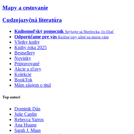
Mapy a cestovanie
Cudzojazyčná literatúra
Knihomoľský pomocník
Spýtajte sa Sherlocka, čo čítať
Odporúčame pre vás
Knižné tipy ušité na mieru vám
Všetky knihy
Knihy roka 2025
Bestsellery
Novinky
Pripravované
Akcie a zľavy
Kolekcie
BookTok
Mám záujem o titul
Top autori
Dominik Dán
Julie Caplin
Rebecca Yarros
Ana Huang
Sarah J. Maas