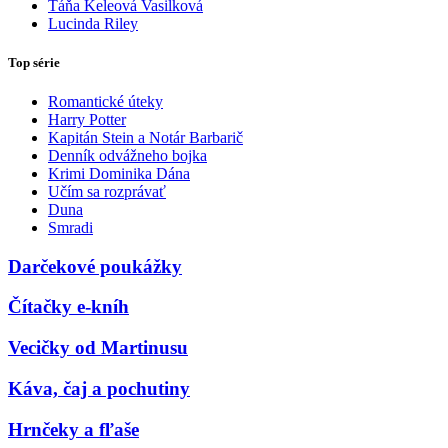
Táňa Keleová Vasilková
Lucinda Riley
Top série
Romantické úteky
Harry Potter
Kapitán Stein a Notár Barbarič
Denník odvážneho bojka
Krimi Dominika Dána
Učím sa rozprávať
Duna
Smradi
Darčekové poukážky
Čítačky e-kníh
Vecičky od Martinusu
Káva, čaj a pochutiny
Hrnčeky a fľaše