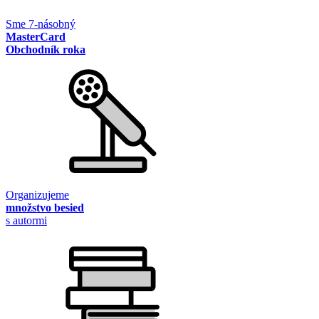
Sme 7-násobný
MasterCard
Obchodník roka
Organizujeme
množstvo besied
s autormi