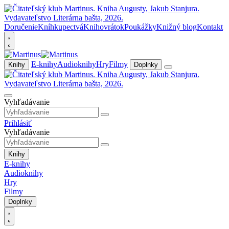
Doručenie
Kníhkupectvá
Knihovrátok
Poukážky
Knižný blog
Kontakt
E-knihy
Audioknihy
Hry
Filmy
Knihy
Doplnky
Vyhľadávanie
Prihlásiť
Vyhľadávanie
Knihy
E-knihy
Audioknihy
Hry
Filmy
Doplnky