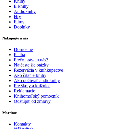
Knihy
E-knihy
Audioknihy
Hry
Filmy
Doplnky
Nakupujte u nás
Doručenie
Platba
Prečo práve u nás?
Najčastejšie otázky
Rezervácia v kníhkupectve
Ako čítať e-knihy
Ako počúvať audioknihy
Pre školy a knižnice
Reklamácie
Knihomoľský pomocník
Odstúpiť od zmluvy
Martinus
Kontakty