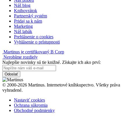
Náš príbeh
Náš blog
Knihovrátok
Partnerský systém
Pridaj sa k nám
Marketing
Náš labák
Prehlásenie o cookies
Vyhlásenie o prístupnosti
Martinus je certifikovaný B Corp
Nerobíme rozdiely
Najlepšie novinky sú tie knižné. Získajte ich ako prví:
Odoslať
© 2000-2026 Martinus. Internetové kníhkupectvo. Všetky práva
vyhradené.
Nastaviť cookies
Ochrana súkromia
Obchodné podmienky