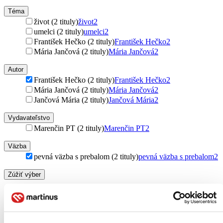
Téma
život (2 tituly)
život
2
umelci (2 tituly)
umelci
2
František Hečko (2 tituly)
František Hečko
2
Mária Jančová (2 tituly)
Mária Jančová
2
Autor
František Hečko (2 tituly)
František Hečko
2
Mária Jančová (2 tituly)
Mária Jančová
2
Jančová Mária (2 tituly)
Jančová Mária
2
Vydavateľstvo
Marenčin PT (2 tituly)
Marenčin PT
2
Väzba
pevná väzba s prebalom (2 tituly)
pevná väzba s prebalom
2
Zúžiť výber
Zoradiť