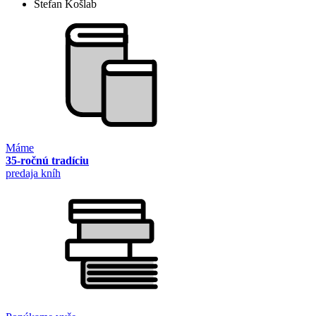
Štefan Košlab
Máme
35-ročnú tradíciu
predaja kníh