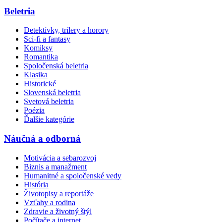
Beletria
Detektívky, trilery a horory
Sci-fi a fantasy
Komiksy
Romantika
Spoločenská beletria
Klasika
Historické
Slovenská beletria
Svetová beletria
Poézia
Ďalšie kategórie
Náučná a odborná
Motivácia a sebarozvoj
Biznis a manažment
Humanitné a spoločenské vedy
História
Životopisy a reportáže
Vzťahy a rodina
Zdravie a životný štýl
Počítače a internet