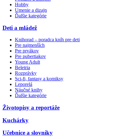
Hobby
Umenie a dizajn
Ďalšie kategórie
Deti a mládež
Knihorad – poradca kníh pre deti
Pre najmenších
Pre prvákov
Pre pubertiakov
Young Adult
Beletria
Rozprávky
Sci-fi, fantasy a komiksy
Leporelá
Náučné knihy
Ďalšie kategórie
Životopisy a reportáže
Kuchárky
Učebnice a slovníky