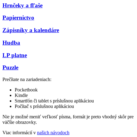
Hrnčeky a fľaše
Papiernictvo
Zápisníky a kalendáre
Hudba
LP platne
Puzzle
Prečítate na zariadeniach:
Pocketbook
Kindle
Smartfón či tablet s príslušnou aplikáciou
Počítač s príslušnou aplikáciou
Nie je možné meniť veľkosť písma, formát je preto vhodný skôr pre
väčšie obrazovky.
Viac informácií v
našich návodoch