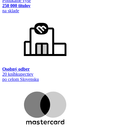
Ponúkame vyše
250 000 titulov
na sklade
Osobný odber
20 kníhkupectiev
po celom Slovensku