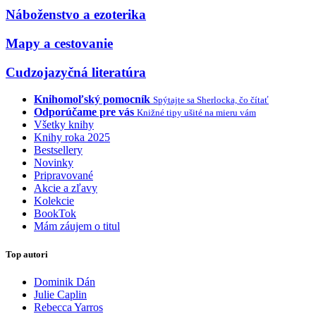
Náboženstvo a ezoterika
Mapy a cestovanie
Cudzojazyčná literatúra
Knihomoľský pomocník
Spýtajte sa Sherlocka, čo čítať
Odporúčame pre vás
Knižné tipy ušité na mieru vám
Všetky knihy
Knihy roka 2025
Bestsellery
Novinky
Pripravované
Akcie a zľavy
Kolekcie
BookTok
Mám záujem o titul
Top autori
Dominik Dán
Julie Caplin
Rebecca Yarros