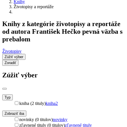
Knihy
Životopisy a reportáže
Knihy z kategórie životopisy a reportáže
od autora František Hečko pevná väzba s
prebalom
Životopisy
Zúžiť výber
Zoradiť
Zúžiť výber
Typ
kniha (2 tituly)
kniha
2
Zobraziť iba
novinky (0 titulov)
novinky
zľavnené tituly (0 titulov)
zľavnené tituly