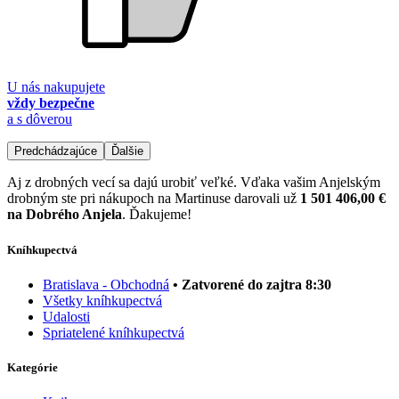
U nás nakupujete
vždy bezpečne
a s dôverou
Predchádzajúce
Ďalšie
Aj z drobných vecí sa dajú urobiť veľké. Vďaka vašim Anjelským
drobným ste pri nákupoch na Martinuse darovali už
1 501 406,00 €
na Dobrého Anjela
. Ďakujeme!
Kníhkupectvá
Bratislava - Obchodná
• Zatvorené do zajtra 8:30
Všetky kníhkupectvá
Udalosti
Spriatelené kníhkupectvá
Kategórie