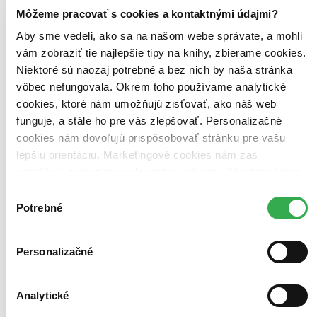
Môžeme pracovať s cookies a kontaktnými údajmi?
Bestsellery
Aby sme vedeli, ako sa na našom webe správate, a mohli
Top hodnotené
vám zobraziť tie najlepšie tipy na knihy, zbierame cookies.
Novinky
Najdrahšie
Niektoré sú naozaj potrebné a bez nich by naša stránka
Najlacnejšie
vôbec nefungovala. Okrem toho používame analytické
Najvyššia zľava
cookies, ktoré nám umožňujú zisťovať, ako náš web
funguje, a stále ho pre vás zlepšovať. Personalizačné
Použité filtre
cookies nám dovoľujú prispôsobovať stránku pre vašu
Zrušiť filtre
Autor František Hečko
Pevná väzba s prebalom
lepšiu orientáciu. Marketingové cookies nám zas
umožňujú zobrazenie relevantnej reklamy. Niektoré údaje
zdieľame aj s tretími stranami. Veľmi by nám pomohlo,
Výber
keby sme mohli používať všetky tieto cookies. Ďakujeme!
Potrebné
súhlasu
Personalizačné
Analytické