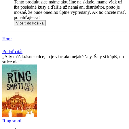
Tento produkt síce máme aktuálne na sklade, máme však už
iba posledné kusy a ďalšie už nemá ani distribútor, preto je
možné, že bude onedlho úplne vypredaný. Ak ho chcete mať,
ponáhľajte sa!
Vložiť do košíka
Hore
Pridať citát
A ty máš krásne srdce, to je viac ako nejaké šaty. Šaty si kúpiš, no
srdce nie.
Ring smrti