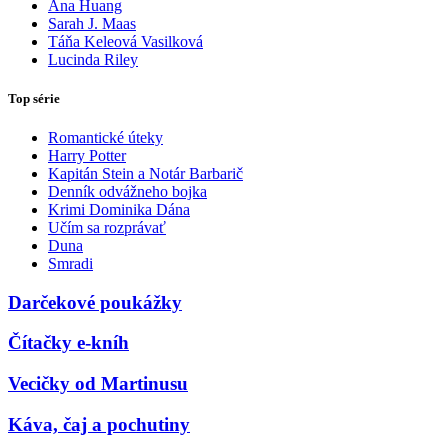
Ana Huang
Sarah J. Maas
Táňa Keleová Vasilková
Lucinda Riley
Top série
Romantické úteky
Harry Potter
Kapitán Stein a Notár Barbarič
Denník odvážneho bojka
Krimi Dominika Dána
Učím sa rozprávať
Duna
Smradi
Darčekové poukážky
Čítačky e-kníh
Vecičky od Martinusu
Káva, čaj a pochutiny