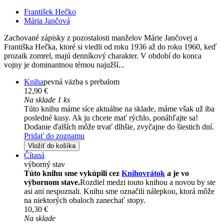
František Hečko
Mária Jančová
Zachované zápisky z pozostalosti manželov Márie Jančovej a
Františka Hečka, ktoré si viedli od roku 1936 až do roku 1960, keď
prozaik zomrel, majú denníkový charakter. V období do konca
vojny je dominantnou témou najužší...
Kniha
pevná väzba s prebalom
12,90 €
Na sklade 1 ks
Túto knihu máme síce aktuálne na sklade, máme však už iba
posledné kusy. Ak ju chcete mať rýchlo, ponáhľajte sa!
Dodanie ďalších môže trvať dlhšie, zvyčajne do šiestich dní.
Pridať do zoznamu
Vložiť do košíka
Čítaná
výborný stav
Túto knihu sme vykúpili cez
Knihovrátok
a je vo
výbornom stave.
Rozdiel medzi touto knihou a novou by ste
asi ani nespoznali. Knihu sme označili nálepkou, ktorá môže
na niektorých obaloch zanechať stopy.
10,30 €
Na sklade