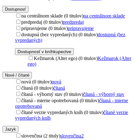
Dostupnosť
na centrálnom sklade (0 titulov)
na centrálnom sklade
predpredaj (0 titulov)
predpredaj
pripravujeme (0 titulov)
pripravujeme
dostupná (bez vypredaných) (0 titulov)
dostupná (bez
vypredaných)
Dostupnosť v kníhkupectve
Kežmarok (Alter ego) (0 titulov)
Kežmarok (Alter
ego)
Nové / čítané
nová (0 titulov)
nová
čítaná (0 titulov)
čítaná
čítaná - výborný stav (0 titulov)
čítaná - výborný stav
čítaná - mierne opotrebovaná (0 titulov)
čítaná - mierne
opotrebovaná
čítané verzie vypredaných kníh (0 titulov)
čítané verzie
vypredaných kníh
Jazyk
slovenčina (2 tituly)
slovenčina
2