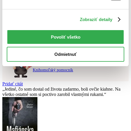
Najvyššia zľava
Použité filtre
Zobraziť detaily
Zrušiť filtre
najnovšie
Nebol nájdený
žiadny titul
vyhovujúci zadaným podmienkam.
Povoliť všetko
Skúste prosím zmeniť vyhľadávaný výraz.
Odmietnuť
Chcete poradiť knihu?
Náš pomocník Sherlock vám ju s radosťou vypátra!
Knihomoľský pomocník
Pridať citát
Jediné, čo som dostal od života zadarmo, boli ovčie kiahne. Na
všetko ostatné som si poctivo zarobil vlastnými rukami.