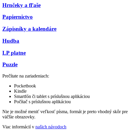
Hrnčeky a fľaše
Papiernictvo
Zápisníky a kalendáre
Hudba
LP platne
Puzzle
Prečítate na zariadeniach:
Pocketbook
Kindle
Smartfón či tablet s príslušnou aplikáciou
Počítač s príslušnou aplikáciou
Nie je možné meniť veľkosť písma, formát je preto vhodný skôr pre
väčšie obrazovky.
Viac informácií v
našich návodoch