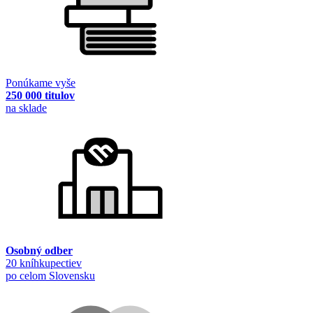
Ponúkame vyše
250 000 titulov
na sklade
Osobný odber
20 kníhkupectiev
po celom Slovensku