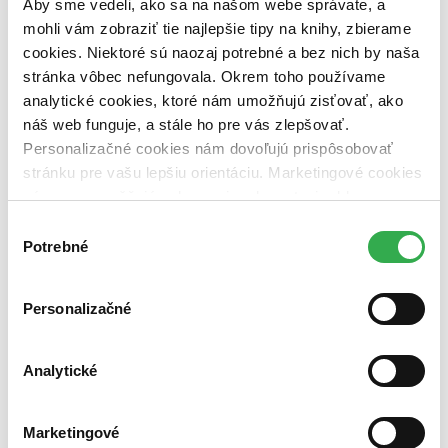
Aby sme vedeli, ako sa na našom webe správate, a
vypredaných)
mohli vám zobraziť tie najlepšie tipy na knihy, zbierame
cookies. Niektoré sú naozaj potrebné a bez nich by naša
Nové / čítané
nová (0 titulov)
nová
stránka vôbec nefungovala. Okrem toho používame
čítaná (0 titulov)
čítaná
analytické cookies, ktoré nám umožňujú zisťovať, ako
čítaná - výborný stav (0 titulov)
čítaná - výborný stav
náš web funguje, a stále ho pre vás zlepšovať.
čítaná - mierne opotrebovaná (0 titulov)
čítaná - mierne
Personalizačné cookies nám dovoľujú prispôsobovať
opotrebovaná
stránku pre vašu lepšiu orientáciu. Marketingové cookies
čítané verzie vypredaných kníh (0 titulov)
čítané verzie
vypredaných kníh
nám zas umožňujú zobrazenie relevantnej reklamy.
Niektoré údaje zdieľame aj s tretími stranami. Veľmi by
Výber
Zúžiť výber
nám pomohlo, keby sme mohli používať všetky tieto
Potrebné
súhlasu
Zoradiť
cookies. Ďakujeme!
Personalizačné
Bestsellery
Analytické
Top hodnotené
Novinky
Najdrahšie
Marketingové
Najlacnejšie