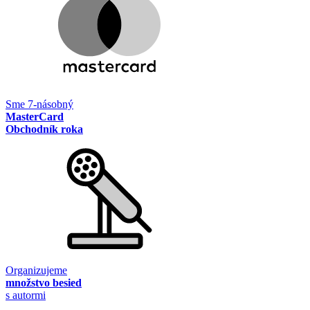
Sme 7-násobný
MasterCard
Obchodník roka
Organizujeme
množstvo besied
s autormi