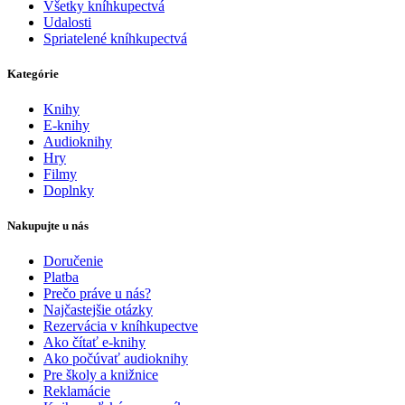
Všetky kníhkupectvá
Udalosti
Spriatelené kníhkupectvá
Kategórie
Knihy
E-knihy
Audioknihy
Hry
Filmy
Doplnky
Nakupujte u nás
Doručenie
Platba
Prečo práve u nás?
Najčastejšie otázky
Rezervácia v kníhkupectve
Ako čítať e-knihy
Ako počúvať audioknihy
Pre školy a knižnice
Reklamácie