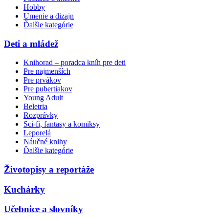
Hobby
Umenie a dizajn
Ďalšie kategórie
Deti a mládež
Knihorad – poradca kníh pre deti
Pre najmenších
Pre prvákov
Pre pubertiakov
Young Adult
Beletria
Rozprávky
Sci-fi, fantasy a komiksy
Leporelá
Náučné knihy
Ďalšie kategórie
Životopisy a reportáže
Kuchárky
Učebnice a slovníky