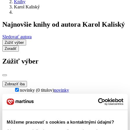
Knihy
Karol Kaliský
Najnovšie knihy od autora Karol Kaliský
Sledovať autora
Zúžiť výber
Zoradiť
Zúžiť výber
Zobraziť iba
novinky (0 titulov)
novinky
zľavnené tituly (0 titulov)
zľavnené tituly
Dostupnosť
na centrálnom sklade (0 titulov)
na centrálnom sklade
predpredaj (0 titulov)
predpredaj
Môžeme pracovať s cookies a kontaktnými údajmi?
pripravujeme (0 titulov)
pripravujeme
dostupná (bez vypredaných) (0 titulov)
dostupná (bez