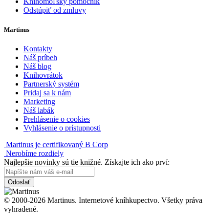
Knihomoľský pomocník
Odstúpiť od zmluvy
Martinus
Kontakty
Náš príbeh
Náš blog
Knihovrátok
Partnerský systém
Pridaj sa k nám
Marketing
Náš labák
Prehlásenie o cookies
Vyhlásenie o prístupnosti
Martinus je certifikovaný B Corp
Nerobíme rozdiely
Najlepšie novinky sú tie knižné. Získajte ich ako prví:
Odoslať
© 2000-2026 Martinus. Internetové kníhkupectvo. Všetky práva
vyhradené.