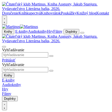
Doručenie
Kníhkupectvá
Knihovrátok
Poukážky
Knižný blog
Kontakt
E-knihy
Audioknihy
Hry
Filmy
Knihy
Doplnky
Vyhľadávanie
Prihlásiť
Vyhľadávanie
Knihy
E-knihy
Audioknihy
Hry
Filmy
Doplnky