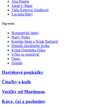
Ana Huang
Sarah J. Maas
Táňa Keleová Vasilková
Lucinda Riley
Top série
Romantické úteky
Harry Potter
Kapitán Stein a Notár Barbarič
Denník odvážneho bojka
Krimi Dominika Dána
Učím sa rozprávať
Duna
Smradi
Darčekové poukážky
Čítačky e-kníh
Vecičky od Martinusu
Káva, čaj a pochutiny