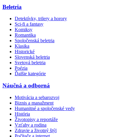
Beletria
Detektívky, trilery a horory
Sci-fi a fantasy
Komiksy
Romantika
Spoločenská beletria
Klasika
Historické
Slovenská beletria
Svetová beletria
Poézia
Ďalšie kategórie
Náučná a odborná
Motivácia a sebarozvoj
Biznis a manažment
Humanitné a spoločenské vedy
História
Životopisy a reportáže
Vzťahy a rodina
Zdravie a životný štýl
Počítače a internet