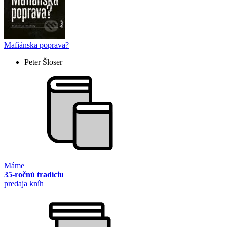
Mafiánska poprava?
Peter Šloser
Máme
35-ročnú tradíciu
predaja kníh