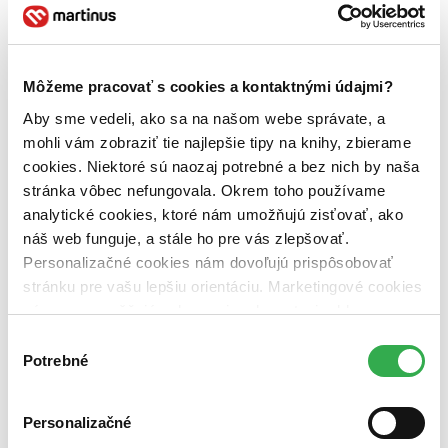
Téma
príroda (3 tituly)
príroda
3
živočíchy (3 tituly)
živočíchy
3
Môžeme pracovať s cookies a kontaktnými údajmi?
Autor
Karol Kaliský (3 tituly)
Karol Kaliský
3
Aby sme vedeli, ako sa na našom webe správate, a
mohli vám zobraziť tie najlepšie tipy na knihy, zbierame
Vydavateľstvo
cookies. Niektoré sú naozaj potrebné a bez nich by naša
Arolla Film (3 tituly)
Arolla Film
3
stránka vôbec nefungovala. Okrem toho používame
Väzba
analytické cookies, ktoré nám umožňujú zisťovať, ako
pevná väzba (2 tituly)
pevná väzba
2
náš web funguje, a stále ho pre vás zlepšovať.
pevná väzba s prebalom (1 titul)
pevná väzba s prebalom
1
Personalizačné cookies nám dovoľujú prispôsobovať
Zúžiť výber
stránku pre vašu lepšiu orientáciu. Marketingové cookies
nám zas umožňujú zobrazenie relevantnej reklamy.
Zoradiť
Niektoré údaje zdieľame aj s tretími stranami. Veľmi by
Výber
nám pomohlo, keby sme mohli používať všetky tieto
Potrebné
súhlasu
cookies. Ďakujeme!
Bestsellery
Personalizačné
Top hodnotené