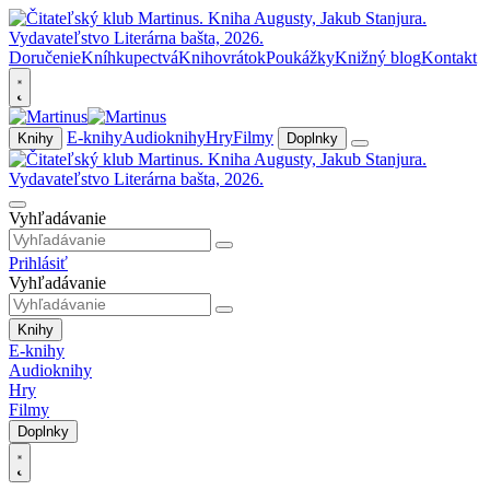
Doručenie
Kníhkupectvá
Knihovrátok
Poukážky
Knižný blog
Kontakt
E-knihy
Audioknihy
Hry
Filmy
Knihy
Doplnky
Vyhľadávanie
Prihlásiť
Vyhľadávanie
Knihy
E-knihy
Audioknihy
Hry
Filmy
Doplnky