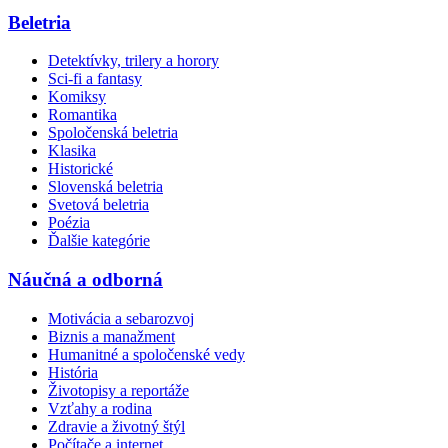
Beletria
Detektívky, trilery a horory
Sci-fi a fantasy
Komiksy
Romantika
Spoločenská beletria
Klasika
Historické
Slovenská beletria
Svetová beletria
Poézia
Ďalšie kategórie
Náučná a odborná
Motivácia a sebarozvoj
Biznis a manažment
Humanitné a spoločenské vedy
História
Životopisy a reportáže
Vzťahy a rodina
Zdravie a životný štýl
Počítače a internet