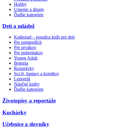
Hobby
Umenie a dizajn
Ďalšie kategórie
Deti a mládež
Knihorad – poradca kníh pre deti
Pre najmenších
Pre prvákov
Pre pubertiakov
Young Adult
Beletria
Rozprávky
Sci-fi, fantasy a komiksy
Leporelá
Náučné knihy
Ďalšie kategórie
Životopisy a reportáže
Kuchárky
Učebnice a slovníky