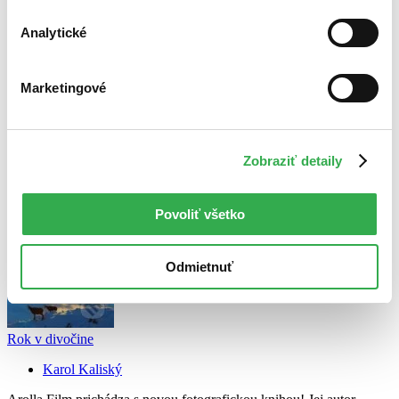
Novinky
Najdrahšie
Analytické
Najlacnejšie
Najvyššia zľava
Marketingové
Použité filtre
Zrušiť filtre
Autor Karol Kaliský
Zobraziť detaily
Povoliť všetko
Odmietnuť
Rok v divočine
Karol Kaliský