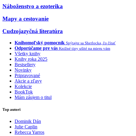
Náboženstvo a ezoterika
Mapy a cestovanie
Cudzojazyčná literatúra
Knihomoľský pomocník
Spýtajte sa Sherlocka, čo čítať
Odporúčame pre vás
Knižné tipy ušité na mieru vám
Všetky knihy
Knihy roka 2025
Bestsellery
Novinky
Pripravované
Akcie a zľavy
Kolekcie
BookTok
Mám záujem o titul
Top autori
Dominik Dán
Julie Caplin
Rebecca Yarros