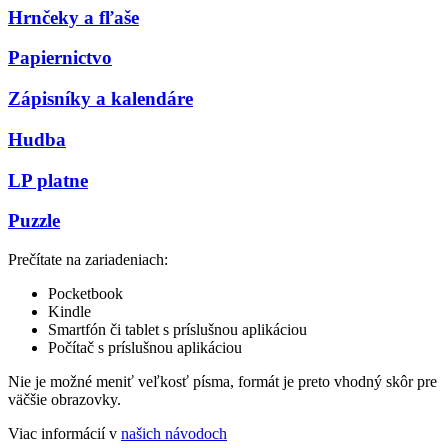
Hrnčeky a fľaše
Papiernictvo
Zápisníky a kalendáre
Hudba
LP platne
Puzzle
Prečítate na zariadeniach:
Pocketbook
Kindle
Smartfón či tablet s príslušnou aplikáciou
Počítač s príslušnou aplikáciou
Nie je možné meniť veľkosť písma, formát je preto vhodný skôr pre
väčšie obrazovky.
Viac informácií v
našich návodoch