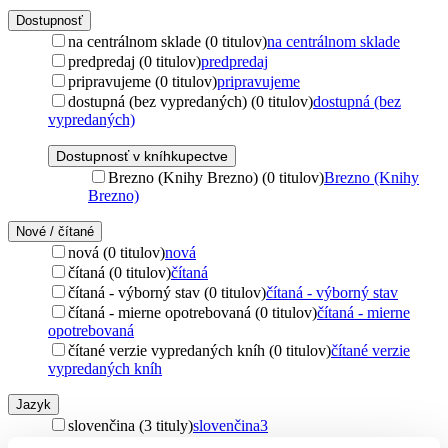
Dostupnosť
na centrálnom sklade (0 titulov)
na centrálnom sklade
predpredaj (0 titulov)
predpredaj
pripravujeme (0 titulov)
pripravujeme
dostupná (bez vypredaných) (0 titulov)
dostupná (bez
vypredaných)
Dostupnosť v kníhkupectve
Brezno (Knihy Brezno) (0 titulov)
Brezno (Knihy
Brezno)
Nové / čítané
nová (0 titulov)
nová
čítaná (0 titulov)
čítaná
čítaná - výborný stav (0 titulov)
čítaná - výborný stav
čítaná - mierne opotrebovaná (0 titulov)
čítaná - mierne
opotrebovaná
čítané verzie vypredaných kníh (0 titulov)
čítané verzie
vypredaných kníh
Jazyk
slovenčina (3 tituly)
slovenčina
3