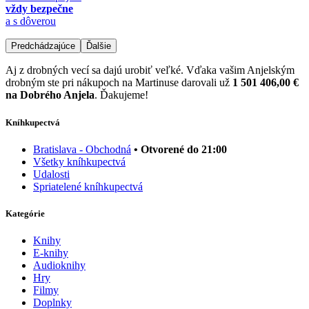
vždy bezpečne
a s dôverou
Predchádzajúce
Ďalšie
Aj z drobných vecí sa dajú urobiť veľké. Vďaka vašim Anjelským
drobným ste pri nákupoch na Martinuse darovali už
1 501 406,00 €
na Dobrého Anjela
. Ďakujeme!
Kníhkupectvá
Bratislava - Obchodná
• Otvorené do 21:00
Všetky kníhkupectvá
Udalosti
Spriatelené kníhkupectvá
Kategórie
Knihy
E-knihy
Audioknihy
Hry
Filmy
Doplnky