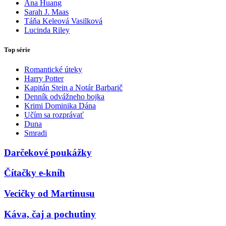
Ana Huang
Sarah J. Maas
Táňa Keleová Vasilková
Lucinda Riley
Top série
Romantické úteky
Harry Potter
Kapitán Stein a Notár Barbarič
Denník odvážneho bojka
Krimi Dominika Dána
Učím sa rozprávať
Duna
Smradi
Darčekové poukážky
Čítačky e-kníh
Vecičky od Martinusu
Káva, čaj a pochutiny