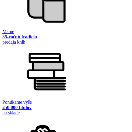
Máme
35-ročnú tradíciu
predaja kníh
Ponúkame vyše
250 000 titulov
na sklade