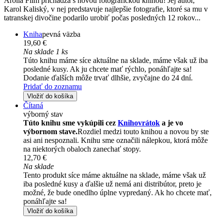
Arolla Film prichádza s novou fotografickou knihou! Jej autor,
Karol Kaliský, v nej predstavuje najlepšie fotografie, ktoré sa mu v
tatranskej divočine podarilo urobiť počas posledných 12 rokov...
Kniha
pevná väzba
19,60 €
Na sklade 1 ks
Túto knihu máme síce aktuálne na sklade, máme však už iba
posledné kusy. Ak ju chcete mať rýchlo, ponáhľajte sa!
Dodanie ďalších môže trvať dlhšie, zvyčajne do 24 dní.
Pridať do zoznamu
Vložiť do košíka
Čítaná
výborný stav
Túto knihu sme vykúpili cez
Knihovrátok
a je vo
výbornom stave.
Rozdiel medzi touto knihou a novou by ste
asi ani nespoznali. Knihu sme označili nálepkou, ktorá môže
na niektorých obaloch zanechať stopy.
12,70 €
Na sklade
Tento produkt síce máme aktuálne na sklade, máme však už
iba posledné kusy a ďalšie už nemá ani distribútor, preto je
možné, že bude onedlho úplne vypredaný. Ak ho chcete mať,
ponáhľajte sa!
Vložiť do košíka