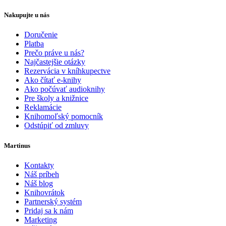
Nakupujte u nás
Doručenie
Platba
Prečo práve u nás?
Najčastejšie otázky
Rezervácia v kníhkupectve
Ako čítať e-knihy
Ako počúvať audioknihy
Pre školy a knižnice
Reklamácie
Knihomoľský pomocník
Odstúpiť od zmluvy
Martinus
Kontakty
Náš príbeh
Náš blog
Knihovrátok
Partnerský systém
Pridaj sa k nám
Marketing