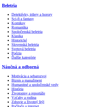
Beletria
Detektívky, trilery a horory
Sci-fi a fantasy
Komiksy
Romantika
Spoločenská beletria
Klasika
Historické
Slovenská beletria
Svetová beletria
Poézia
Ďalšie kategórie
Náučná a odborná
Motivácia a sebarozvoj
Biznis a manažment
Humanitné a spoločenské vedy
História
Životopisy a reportáže
Vzťahy a rodina
Zdravie a životný štýl
Počítače a internet