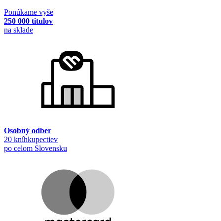
Ponúkame vyše
250 000 titulov
na sklade
Osobný odber
20 kníhkupectiev
po celom Slovensku