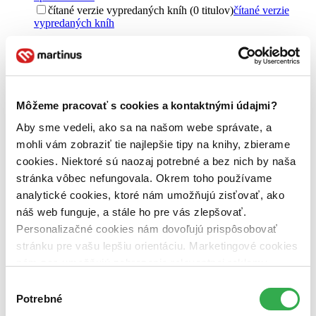
čítané verzie vypredaných kníh (0 titulov)
čítané verzie
vypredaných kníh
Jazyk
slovenčina (3 tituly)
slovenčina
3
Téma
príroda (3 tituly)
príroda
3
Môžeme pracovať s cookies a kontaktnými údajmi?
živočíchy (3 tituly)
živočíchy
3
Aby sme vedeli, ako sa na našom webe správate, a
Autor
mohli vám zobraziť tie najlepšie tipy na knihy, zbierame
Karol Kaliský (3 tituly)
Karol Kaliský
3
cookies. Niektoré sú naozaj potrebné a bez nich by naša
stránka vôbec nefungovala. Okrem toho používame
Vydavateľstvo
analytické cookies, ktoré nám umožňujú zisťovať, ako
Arolla Film (3 tituly)
Arolla Film
3
náš web funguje, a stále ho pre vás zlepšovať.
Väzba
Personalizačné cookies nám dovoľujú prispôsobovať
pevná väzba (2 tituly)
pevná väzba
2
stránku pre vašu lepšiu orientáciu. Marketingové cookies
pevná väzba s prebalom (1 titul)
pevná väzba s prebalom
1
nám zas umožňujú zobrazenie relevantnej reklamy.
Zúžiť výber
Niektoré údaje zdieľame aj s tretími stranami. Veľmi by
Výber
nám pomohlo, keby sme mohli používať všetky tieto
Potrebné
súhlasu
Zoradiť
cookies. Ďakujeme!