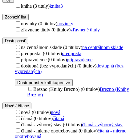
kniha (3 tituly)
kniha
3
Zobraziť iba
novinky (0 titulov)
novinky
zľavnené tituly (0 titulov)
zľavnené tituly
Dostupnosť
na centrálnom sklade (0 titulov)
na centrálnom sklade
predpredaj (0 titulov)
predpredaj
pripravujeme (0 titulov)
pripravujeme
dostupná (bez vypredaných) (0 titulov)
dostupná (bez
vypredaných)
Dostupnosť v kníhkupectve
Brezno (Knihy Brezno) (0 titulov)
Brezno (Knihy
Brezno)
Nové / čítané
nová (0 titulov)
nová
čítaná (0 titulov)
čítaná
čítaná - výborný stav (0 titulov)
čítaná - výborný stav
čítaná - mierne opotrebovaná (0 titulov)
čítaná - mierne
opotrebovaná