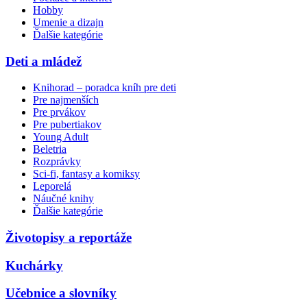
Hobby
Umenie a dizajn
Ďalšie kategórie
Deti a mládež
Knihorad – poradca kníh pre deti
Pre najmenších
Pre prvákov
Pre pubertiakov
Young Adult
Beletria
Rozprávky
Sci-fi, fantasy a komiksy
Leporelá
Náučné knihy
Ďalšie kategórie
Životopisy a reportáže
Kuchárky
Učebnice a slovníky