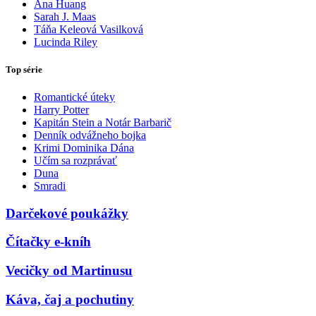
Ana Huang
Sarah J. Maas
Táňa Keleová Vasilková
Lucinda Riley
Top série
Romantické úteky
Harry Potter
Kapitán Stein a Notár Barbarič
Denník odvážneho bojka
Krimi Dominika Dána
Učím sa rozprávať
Duna
Smradi
Darčekové poukážky
Čítačky e-kníh
Vecičky od Martinusu
Káva, čaj a pochutiny