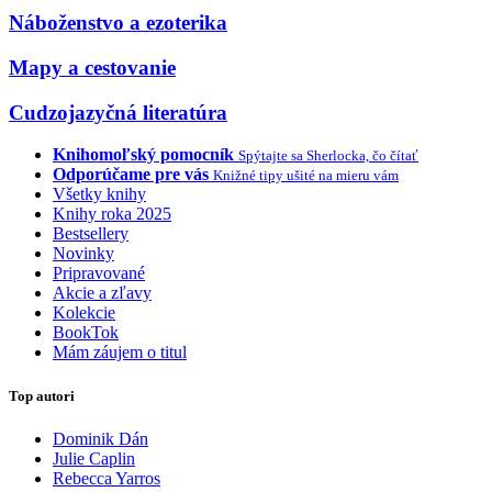
Náboženstvo a ezoterika
Mapy a cestovanie
Cudzojazyčná literatúra
Knihomoľský pomocník
Spýtajte sa Sherlocka, čo čítať
Odporúčame pre vás
Knižné tipy ušité na mieru vám
Všetky knihy
Knihy roka 2025
Bestsellery
Novinky
Pripravované
Akcie a zľavy
Kolekcie
BookTok
Mám záujem o titul
Top autori
Dominik Dán
Julie Caplin
Rebecca Yarros