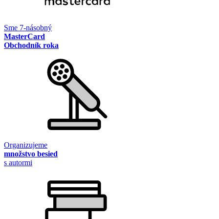
Sme 7-násobný
MasterCard
Obchodník roka
Organizujeme
množstvo besied
s autormi