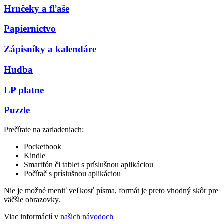
Hrnčeky a fľaše
Papiernictvo
Zápisníky a kalendáre
Hudba
LP platne
Puzzle
Prečítate na zariadeniach:
Pocketbook
Kindle
Smartfón či tablet s príslušnou aplikáciou
Počítač s príslušnou aplikáciou
Nie je možné meniť veľkosť písma, formát je preto vhodný skôr pre
väčšie obrazovky.
Viac informácií v
našich návodoch