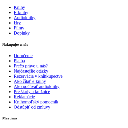
Knihy
E-knihy
Audioknihy
Hry
Filmy
Doplnky
Nakupujte u nás
Doručenie
Platba
Prečo práve u nás?
Najčastejšie otázky
Rezervácia v kníhkupectve
Ako čítať e-knihy
Ako počúvať audioknihy
Pre školy a knižnice
Reklamácie
Knihomoľský pomocník
Odstúpiť od zmluvy
Martinus