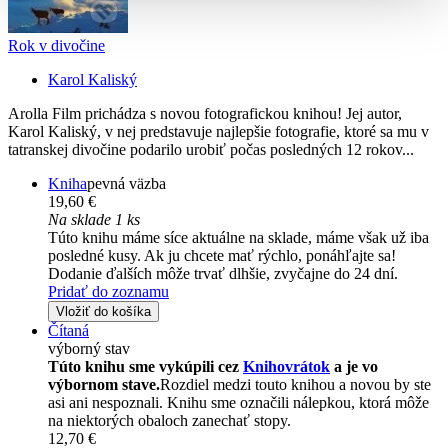
Rok v divočine
Karol Kaliský
Arolla Film prichádza s novou fotografickou knihou! Jej autor,
Karol Kaliský, v nej predstavuje najlepšie fotografie, ktoré sa mu v
tatranskej divočine podarilo urobiť počas posledných 12 rokov...
Kniha
pevná väzba
19,60 €
Na sklade 1 ks
Túto knihu máme síce aktuálne na sklade, máme však už iba
posledné kusy. Ak ju chcete mať rýchlo, ponáhľajte sa!
Dodanie ďalších môže trvať dlhšie, zvyčajne do 24 dní.
Pridať do zoznamu
Vložiť do košíka
Čítaná
výborný stav
Túto knihu sme vykúpili cez
Knihovrátok
a je vo
výbornom stave.
Rozdiel medzi touto knihou a novou by ste
asi ani nespoznali. Knihu sme označili nálepkou, ktorá môže
na niektorých obaloch zanechať stopy.
12,70 €