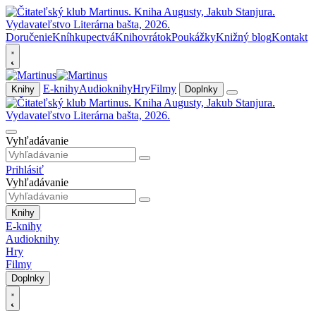
Doručenie
Kníhkupectvá
Knihovrátok
Poukážky
Knižný blog
Kontakt
E-knihy
Audioknihy
Hry
Filmy
Knihy
Doplnky
Vyhľadávanie
Prihlásiť
Vyhľadávanie
Knihy
E-knihy
Audioknihy
Hry
Filmy
Doplnky