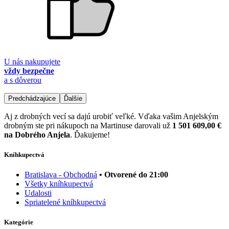
U nás nakupujete
vždy bezpečne
a s dôverou
Predchádzajúce
Ďalšie
Aj z drobných vecí sa dajú urobiť veľké. Vďaka vašim Anjelským
drobným ste pri nákupoch na Martinuse darovali už
1 501 609,00 €
na Dobrého Anjela
. Ďakujeme!
Kníhkupectvá
Bratislava - Obchodná
• Otvorené do 21:00
Všetky kníhkupectvá
Udalosti
Spriatelené kníhkupectvá
Kategórie