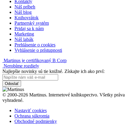
Kontakty
Náš príbeh
Náš blog
Knihovrátok
Partnerský systém
Pridaj sa k nám
Marketing
Náš labák
Prehlásenie o cookies
Vyhlásenie o prístupnosti
Martinus je certifikovaný B Corp
Nerobíme rozdiely
Najlepšie novinky sú tie knižné. Získajte ich ako prví:
Odoslať
© 2000-2026 Martinus. Internetové kníhkupectvo. Všetky práva
vyhradené.
Nastaviť cookies
Ochrana súkromia
Obchodné podmienky