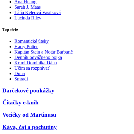
Ana Huang
Sarah J. Maas
Táňa Keleová Vasilková
Lucinda Riley
Top série
Romantické úteky
Harry Potter
Kapitán Stein a Notár Barbarič
Denník odvážneho bojka
Krimi Dominika Dána
Učím sa rozprávať
Duna
Smradi
Darčekové poukážky
Čítačky e-kníh
Vecičky od Martinusu
Káva, čaj a pochutiny