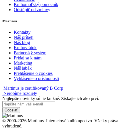
Knihomoľský pomocník
Odstúpiť od zmluvy
Martinus
Kontakty
Náš príbeh
Náš blog
Knihovrátok
Partnerský systém
Pridaj sa k nám
Marketing
Náš labák
Prehlásenie o cookies
Vyhlásenie o prístupnosti
Martinus je certifikovaný B Corp
Nerobíme rozdiely
Najlepšie novinky sú tie knižné. Získajte ich ako prví:
Odoslať
© 2000-2026 Martinus. Internetové kníhkupectvo. Všetky práva
vyhradené.