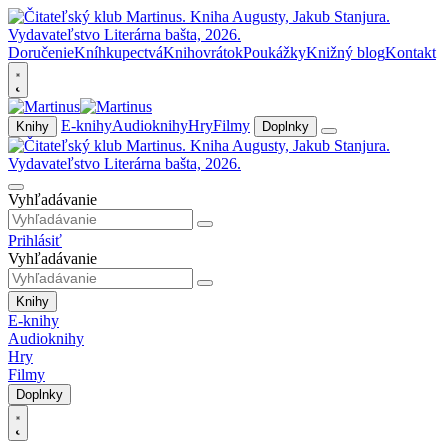
Doručenie
Kníhkupectvá
Knihovrátok
Poukážky
Knižný blog
Kontakt
E-knihy
Audioknihy
Hry
Filmy
Knihy
Doplnky
Vyhľadávanie
Prihlásiť
Vyhľadávanie
Knihy
E-knihy
Audioknihy
Hry
Filmy
Doplnky