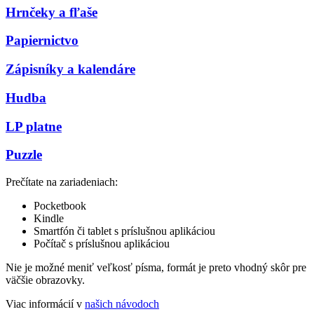
Hrnčeky a fľaše
Papiernictvo
Zápisníky a kalendáre
Hudba
LP platne
Puzzle
Prečítate na zariadeniach:
Pocketbook
Kindle
Smartfón či tablet s príslušnou aplikáciou
Počítač s príslušnou aplikáciou
Nie je možné meniť veľkosť písma, formát je preto vhodný skôr pre
väčšie obrazovky.
Viac informácií v
našich návodoch