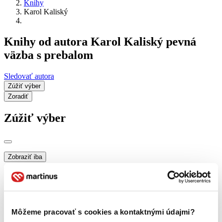
Knihy
Karol Kaliský
Knihy od autora Karol Kaliský pevná
väzba s prebalom
Sledovať autora
Zúžiť výber
Zoradiť
Zúžiť výber
Zobraziť iba
novinky (0 titulov)
novinky
zľavnené tituly (0 titulov)
zľavnené tituly
Dostupnosť
na centrálnom sklade (0 titulov)
na centrálnom sklade
Môžeme pracovať s cookies a kontaktnými údajmi?
predpredaj (0 titulov)
predpredaj