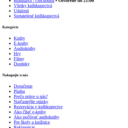
Bratislava - Obchodná
• Otvorené do 21:00
Všetky kníhkupectvá
Udalosti
Spriatelené kníhkupectvá
Kategórie
Knihy
E-knihy
Audioknihy
Hry
Filmy
Doplnky
Nakupujte u nás
Doručenie
Platba
Prečo práve u nás?
Najčastejšie otázky
Rezervácia v kníhkupectve
Ako čítať e-knihy
Ako počúvať audioknihy
Pre školy a knižnice
Reklamácie