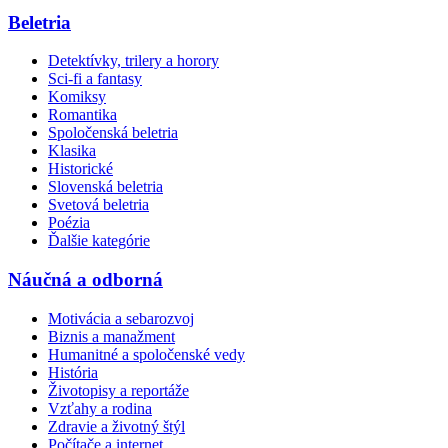
Beletria
Detektívky, trilery a horory
Sci-fi a fantasy
Komiksy
Romantika
Spoločenská beletria
Klasika
Historické
Slovenská beletria
Svetová beletria
Poézia
Ďalšie kategórie
Náučná a odborná
Motivácia a sebarozvoj
Biznis a manažment
Humanitné a spoločenské vedy
História
Životopisy a reportáže
Vzťahy a rodina
Zdravie a životný štýl
Počítače a internet