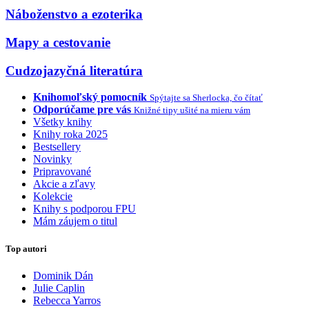
Náboženstvo a ezoterika
Mapy a cestovanie
Cudzojazyčná literatúra
Knihomoľský pomocník
Spýtajte sa Sherlocka, čo čítať
Odporúčame pre vás
Knižné tipy ušité na mieru vám
Všetky knihy
Knihy roka 2025
Bestsellery
Novinky
Pripravované
Akcie a zľavy
Kolekcie
Knihy s podporou FPU
Mám záujem o titul
Top autori
Dominik Dán
Julie Caplin
Rebecca Yarros