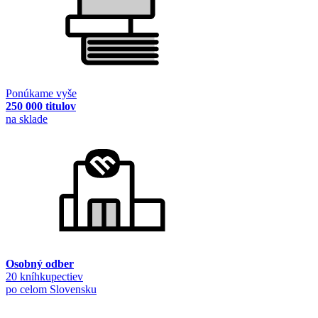
Ponúkame vyše
250 000 titulov
na sklade
Osobný odber
20 kníhkupectiev
po celom Slovensku