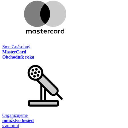
Sme 7-násobný
MasterCard
Obchodník roka
Organizujeme
množstvo besied
s autormi