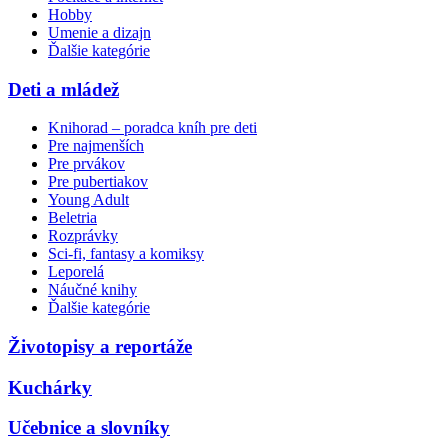
Hobby
Umenie a dizajn
Ďalšie kategórie
Deti a mládež
Knihorad – poradca kníh pre deti
Pre najmenších
Pre prvákov
Pre pubertiakov
Young Adult
Beletria
Rozprávky
Sci-fi, fantasy a komiksy
Leporelá
Náučné knihy
Ďalšie kategórie
Životopisy a reportáže
Kuchárky
Učebnice a slovníky