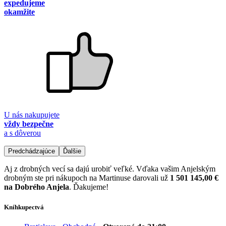
expedujeme
okamžite
U nás nakupujete
vždy bezpečne
a s dôverou
Predchádzajúce
Ďalšie
Aj z drobných vecí sa dajú urobiť veľké. Vďaka vašim Anjelským
drobným ste pri nákupoch na Martinuse darovali už
1 501 145,00 €
na Dobrého Anjela
. Ďakujeme!
Kníhkupectvá