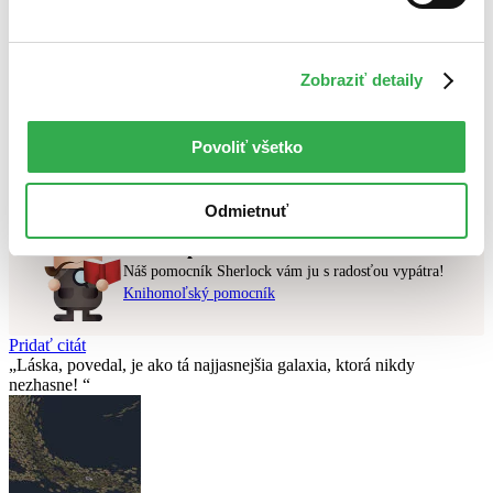
Najlacnejšie
Najvyššia zľava
Zobraziť detaily
Použité filtre
Zrušiť filtre
Pevná väzba s prebalom
čítané - mierne opotrebované
Povoliť všetko
Nebol nájdený
žiadny titul
vyhovujúci zadaným podmienkam.
Skúste prosím zmeniť vyhľadávaný výraz.
Odmietnuť
Chcete poradiť knihu?
Náš pomocník Sherlock vám ju s radosťou vypátra!
Knihomoľský pomocník
Pridať citát
Láska, povedal, je ako tá najjasnejšia galaxia, ktorá nikdy
nezhasne!