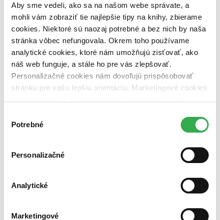
pripravujeme (0 titulov)
pripravujeme
Aby sme vedeli, ako sa na našom webe správate, a
dostupná (bez vypredaných) (0 titulov)
dostupná (bez
mohli vám zobraziť tie najlepšie tipy na knihy, zbierame
vypredaných)
cookies. Niektoré sú naozaj potrebné a bez nich by naša
Nové / čítané
stránka vôbec nefungovala. Okrem toho používame
nová (0 titulov)
nová
analytické cookies, ktoré nám umožňujú zisťovať, ako
čítaná (0 titulov)
čítaná
náš web funguje, a stále ho pre vás zlepšovať.
čítaná - výborný stav (0 titulov)
čítaná - výborný stav
Personalizačné cookies nám dovoľujú prispôsobovať
čítaná - mierne opotrebovaná (0 titulov)
čítaná - mierne
stránku pre vašu lepšiu orientáciu. Marketingové cookies
opotrebovaná
čítané verzie vypredaných kníh (0 titulov)
čítané verzie
nám zas umožňujú zobrazenie relevantnej reklamy.
vypredaných kníh
Niektoré údaje zdieľame aj s tretími stranami. Veľmi by
Výber
nám pomohlo, keby sme mohli používať všetky tieto
Potrebné
Zúžiť výber
súhlasu
cookies. Ďakujeme!
Zoradiť
Personalizačné
Analytické
Bestsellery
Top hodnotené
Novinky
Marketingové
Najdrahšie