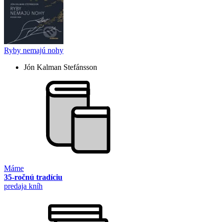
Ryby nemajú nohy
Jón Kalman Stefánsson
Máme
35-ročnú tradíciu
predaja kníh