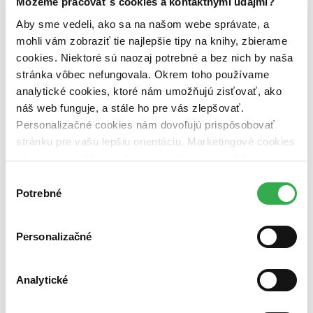
Môžeme pracovať s cookies a kontaktnými údajmi?
pripravujeme (0 titulov)
pripravujeme
dostupná (bez vypredaných) (0 titulov)
dostupná (bez
Aby sme vedeli, ako sa na našom webe správate, a
vypredaných)
mohli vám zobraziť tie najlepšie tipy na knihy, zbierame
Nové / čítané
cookies. Niektoré sú naozaj potrebné a bez nich by naša
nová (0 titulov)
nová
stránka vôbec nefungovala. Okrem toho používame
čítaná (0 titulov)
čítaná
analytické cookies, ktoré nám umožňujú zisťovať, ako
čítaná - výborný stav (0 titulov)
čítaná - výborný stav
náš web funguje, a stále ho pre vás zlepšovať.
čítaná - mierne opotrebovaná (0 titulov)
čítaná - mierne
Personalizačné cookies nám dovoľujú prispôsobovať
opotrebovaná
čítané verzie vypredaných kníh (0 titulov)
čítané verzie
stránku pre vašu lepšiu orientáciu. Marketingové cookies
vypredaných kníh
nám zas umožňujú zobrazenie relevantnej reklamy.
Niektoré údaje zdieľame aj s tretími stranami. Veľmi by
Zúžiť výber
Výber
nám pomohlo, keby sme mohli používať všetky tieto
Potrebné
súhlasu
Zoradiť
cookies. Ďakujeme!
Personalizačné
Bestsellery
Analytické
Top hodnotené
Novinky
Najdrahšie