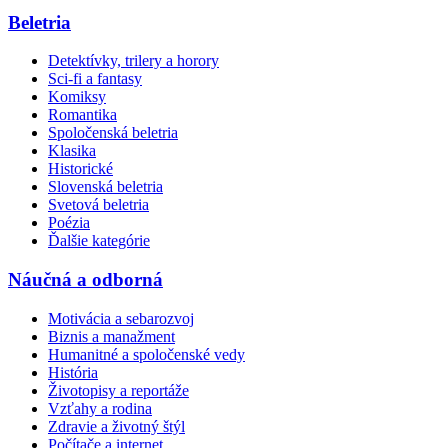
Beletria
Detektívky, trilery a horory
Sci-fi a fantasy
Komiksy
Romantika
Spoločenská beletria
Klasika
Historické
Slovenská beletria
Svetová beletria
Poézia
Ďalšie kategórie
Náučná a odborná
Motivácia a sebarozvoj
Biznis a manažment
Humanitné a spoločenské vedy
História
Životopisy a reportáže
Vzťahy a rodina
Zdravie a životný štýl
Počítače a internet