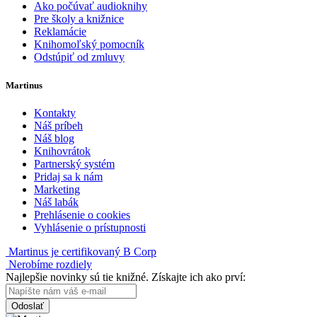
Ako počúvať audioknihy
Pre školy a knižnice
Reklamácie
Knihomoľský pomocník
Odstúpiť od zmluvy
Martinus
Kontakty
Náš príbeh
Náš blog
Knihovrátok
Partnerský systém
Pridaj sa k nám
Marketing
Náš labák
Prehlásenie o cookies
Vyhlásenie o prístupnosti
Martinus je certifikovaný B Corp
Nerobíme rozdiely
Najlepšie novinky sú tie knižné. Získajte ich ako prví:
Odoslať