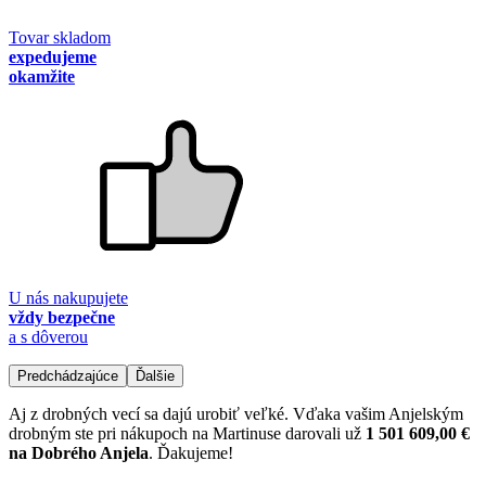
Tovar skladom
expedujeme
okamžite
U nás nakupujete
vždy bezpečne
a s dôverou
Predchádzajúce
Ďalšie
Aj z drobných vecí sa dajú urobiť veľké. Vďaka vašim Anjelským
drobným ste pri nákupoch na Martinuse darovali už
1 501 609,00 €
na Dobrého Anjela
. Ďakujeme!