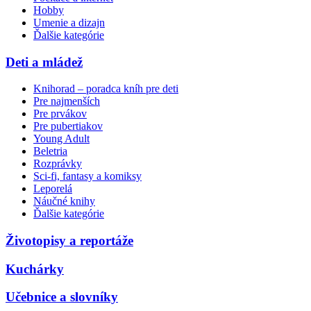
Hobby
Umenie a dizajn
Ďalšie kategórie
Deti a mládež
Knihorad – poradca kníh pre deti
Pre najmenších
Pre prvákov
Pre pubertiakov
Young Adult
Beletria
Rozprávky
Sci-fi, fantasy a komiksy
Leporelá
Náučné knihy
Ďalšie kategórie
Životopisy a reportáže
Kuchárky
Učebnice a slovníky