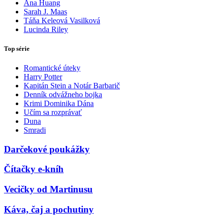
Ana Huang
Sarah J. Maas
Táňa Keleová Vasilková
Lucinda Riley
Top série
Romantické úteky
Harry Potter
Kapitán Stein a Notár Barbarič
Denník odvážneho bojka
Krimi Dominika Dána
Učím sa rozprávať
Duna
Smradi
Darčekové poukážky
Čítačky e-kníh
Vecičky od Martinusu
Káva, čaj a pochutiny