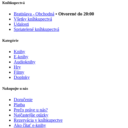
Kníhkupectvá
Bratislava - Obchodná
• Otvorené do 20:00
Všetky kníhkupectvá
Udalosti
Spriatelené kníhkupectvá
Kategórie
Knihy
E-knihy
Audioknihy
Hry
Filmy
Doplnky
Nakupujte u nás
Doručenie
Platba
Prečo práve u nás?
Najčastejšie otázky
Rezervácia v kníhkupectve
Ako čítať e-knihy