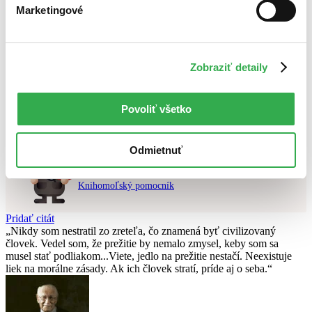
Marketingové
Najlacnejšie
Najvyššia zľava
Použité filtre
Zobraziť detaily
Zrušiť filtre
čítané - výborný stav
Na tému ilustrátori
Nebol nájdený
žiadny titul
vyhovujúci zadaným podmienkam.
Povoliť všetko
Skúste prosím zmeniť vyhľadávaný výraz.
Odmietnuť
Chcete poradiť knihu?
Náš pomocník Sherlock vám ju s radosťou vypátra!
Knihomoľský pomocník
Pridať citát
Nikdy som nestratil zo zreteľa, čo znamená byť civilizovaný
človek. Vedel som, že prežitie by nemalo zmysel, keby som sa
musel stať podliakom...Viete, jedlo na prežitie nestačí. Neexistuje
liek na morálne zásady. Ak ich človek stratí, príde aj o seba.