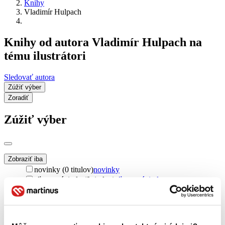
Knihy
Vladimír Hulpach
Knihy od autora Vladimír Hulpach na
tému ilustrátori
Sledovať autora
Zúžiť výber
Zoradiť
Zúžiť výber
Zobraziť iba
novinky (0 titulov)
novinky
zľavnené tituly (0 titulov)
zľavnené tituly
Dostupnosť
na centrálnom sklade (0 titulov)
na centrálnom sklade
predpredaj (0 titulov)
predpredaj