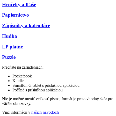
Hrnčeky a fľaše
Papiernictvo
Zápisníky a kalendáre
Hudba
LP platne
Puzzle
Prečítate na zariadeniach:
Pocketbook
Kindle
Smartfón či tablet s príslušnou aplikáciou
Počítač s príslušnou aplikáciou
Nie je možné meniť veľkosť písma, formát je preto vhodný skôr pre
väčšie obrazovky.
Viac informácií v
našich návodoch