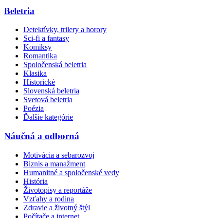
Beletria
Detektívky, trilery a horory
Sci-fi a fantasy
Komiksy
Romantika
Spoločenská beletria
Klasika
Historické
Slovenská beletria
Svetová beletria
Poézia
Ďalšie kategórie
Náučná a odborná
Motivácia a sebarozvoj
Biznis a manažment
Humanitné a spoločenské vedy
História
Životopisy a reportáže
Vzťahy a rodina
Zdravie a životný štýl
Počítače a internet