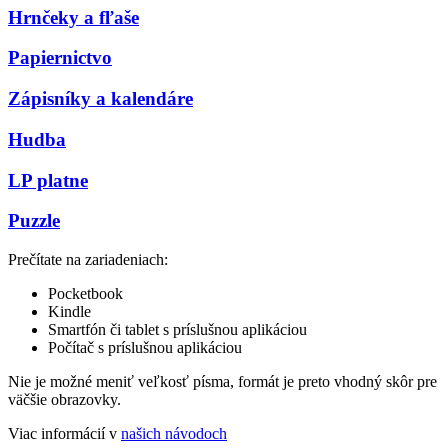
Hrnčeky a fľaše
Papiernictvo
Zápisníky a kalendáre
Hudba
LP platne
Puzzle
Prečítate na zariadeniach:
Pocketbook
Kindle
Smartfón či tablet s príslušnou aplikáciou
Počítač s príslušnou aplikáciou
Nie je možné meniť veľkosť písma, formát je preto vhodný skôr pre
väčšie obrazovky.
Viac informácií v
našich návodoch