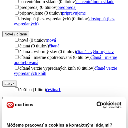
na centrálnom sklade (0 titulov)
na centrálnom sklade
predpredaj (0 titulov)
predpredaj
pripravujeme (0 titulov)
pripravujeme
dostupná (bez vypredaných) (0 titulov)
dostupná (bez
vypredaných)
Nové / čítané
nová (0 titulov)
nová
čítaná (0 titulov)
čítaná
čítaná - výborný stav (0 titulov)
čítaná - výborný stav
čítaná - mierne opotrebovaná (0 titulov)
čítaná - mierne
opotrebovaná
čítané verzie vypredaných kníh (0 titulov)
čítané verzie
vypredaných kníh
Jazyk
čeština (1 titul)
čeština
1
Vydavateľstvo
Svoboda (1 titul)
Svoboda
1
Zúžiť výber
Môžeme pracovať s cookies a kontaktnými údajmi?