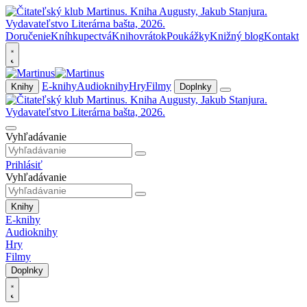
Doručenie
Kníhkupectvá
Knihovrátok
Poukážky
Knižný blog
Kontakt
E-knihy
Audioknihy
Hry
Filmy
Knihy
Doplnky
Vyhľadávanie
Prihlásiť
Vyhľadávanie
Knihy
E-knihy
Audioknihy
Hry
Filmy
Doplnky