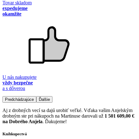
Tovar skladom
expedujeme
okamžite
U nás nakupujete
vždy bezpečne
a s dôverou
Predchádzajúce
Ďalšie
Aj z drobných vecí sa dajú urobiť veľké. Vďaka vašim Anjelským
drobným ste pri nákupoch na Martinuse darovali už
1 501 609,00 €
na Dobrého Anjela
. Ďakujeme!
Kníhkupectvá