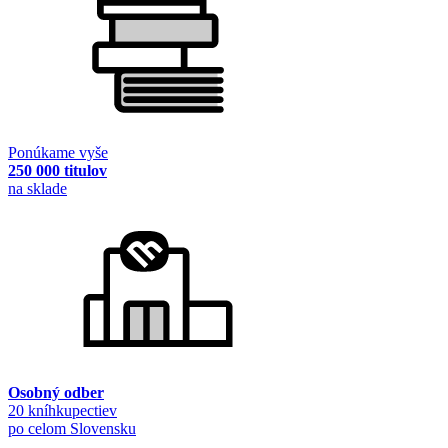
Ponúkame vyše
250 000 titulov
na sklade
Osobný odber
20 kníhkupectiev
po celom Slovensku