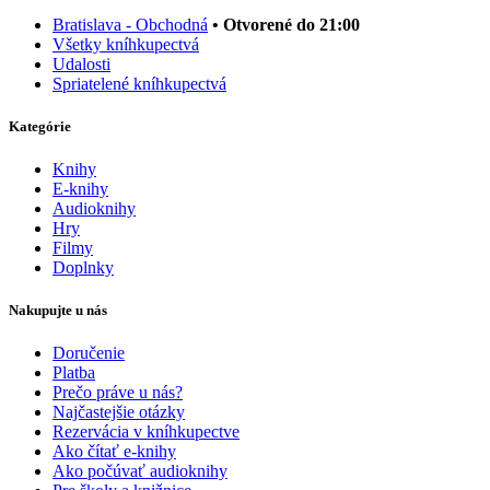
Bratislava - Obchodná
• Otvorené do 21:00
Všetky kníhkupectvá
Udalosti
Spriatelené kníhkupectvá
Kategórie
Knihy
E-knihy
Audioknihy
Hry
Filmy
Doplnky
Nakupujte u nás
Doručenie
Platba
Prečo práve u nás?
Najčastejšie otázky
Rezervácia v kníhkupectve
Ako čítať e-knihy
Ako počúvať audioknihy