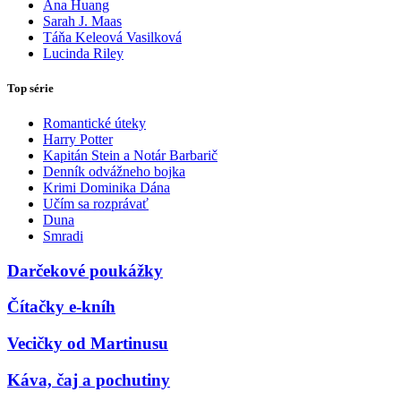
Ana Huang
Sarah J. Maas
Táňa Keleová Vasilková
Lucinda Riley
Top série
Romantické úteky
Harry Potter
Kapitán Stein a Notár Barbarič
Denník odvážneho bojka
Krimi Dominika Dána
Učím sa rozprávať
Duna
Smradi
Darčekové poukážky
Čítačky e-kníh
Vecičky od Martinusu
Káva, čaj a pochutiny