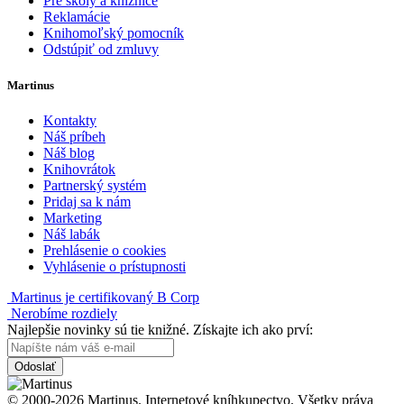
Pre školy a knižnice
Reklamácie
Knihomoľský pomocník
Odstúpiť od zmluvy
Martinus
Kontakty
Náš príbeh
Náš blog
Knihovrátok
Partnerský systém
Pridaj sa k nám
Marketing
Náš labák
Prehlásenie o cookies
Vyhlásenie o prístupnosti
Martinus je certifikovaný B Corp
Nerobíme rozdiely
Najlepšie novinky sú tie knižné. Získajte ich ako prví:
Odoslať
© 2000-2026 Martinus. Internetové kníhkupectvo. Všetky práva