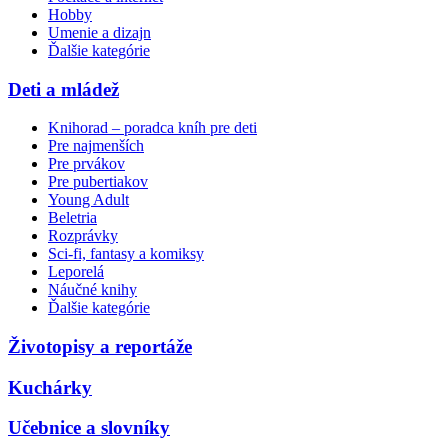
Hobby
Umenie a dizajn
Ďalšie kategórie
Deti a mládež
Knihorad – poradca kníh pre deti
Pre najmenších
Pre prvákov
Pre pubertiakov
Young Adult
Beletria
Rozprávky
Sci-fi, fantasy a komiksy
Leporelá
Náučné knihy
Ďalšie kategórie
Životopisy a reportáže
Kuchárky
Učebnice a slovníky