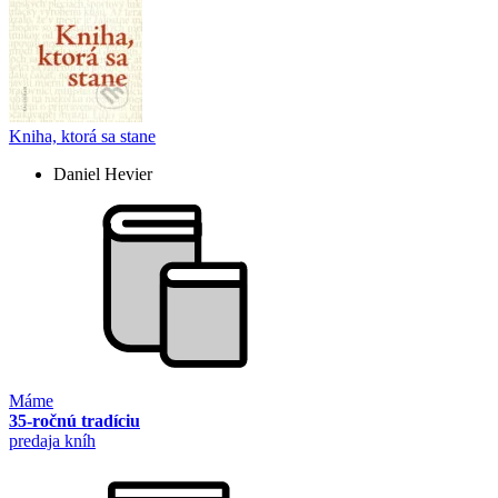
Kniha, ktorá sa stane
Daniel Hevier
Máme
35-ročnú tradíciu
predaja kníh