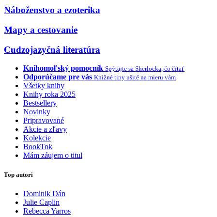
Náboženstvo a ezoterika
Mapy a cestovanie
Cudzojazyčná literatúra
Knihomoľský pomocník
Spýtajte sa Sherlocka, čo čítať
Odporúčame pre vás
Knižné tipy ušité na mieru vám
Všetky knihy
Knihy roka 2025
Bestsellery
Novinky
Pripravované
Akcie a zľavy
Kolekcie
BookTok
Mám záujem o titul
Top autori
Dominik Dán
Julie Caplin
Rebecca Yarros