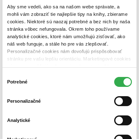
Zoradiť
Aby sme vedeli, ako sa na našom webe správate, a
mohli vám zobraziť tie najlepšie tipy na knihy, zbierame
cookies. Niektoré sú naozaj potrebné a bez nich by naša
stránka vôbec nefungovala. Okrem toho používame
Bestsellery
Top hodnotené
analytické cookies, ktoré nám umožňujú zisťovať, ako
Novinky
náš web funguje, a stále ho pre vás zlepšovať.
Najdrahšie
Personalizačné cookies nám dovoľujú prispôsobovať
Najlacnejšie
Najvyššia zľava
stránku pre vašu lepšiu orientáciu. Marketingové cookies
nám zas umožňujú zobrazenie relevantnej reklamy.
Niektoré údaje zdieľame aj s tretími stranami. Veľmi by
Použité filtre
Výber
Zrušiť filtre
nám pomohlo, keby sme mohli používať všetky tieto
Potrebné
súhlasu
Vydavateľstvo Svoboda
Knihy
cookies. Ďakujeme!
Personalizačné
Analytické