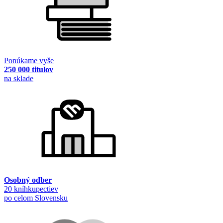
Ponúkame vyše
250 000 titulov
na sklade
Osobný odber
20 kníhkupectiev
po celom Slovensku