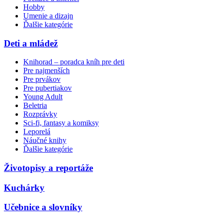
Hobby
Umenie a dizajn
Ďalšie kategórie
Deti a mládež
Knihorad – poradca kníh pre deti
Pre najmenších
Pre prvákov
Pre pubertiakov
Young Adult
Beletria
Rozprávky
Sci-fi, fantasy a komiksy
Leporelá
Náučné knihy
Ďalšie kategórie
Životopisy a reportáže
Kuchárky
Učebnice a slovníky