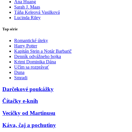
Ana Huang
Sarah J. Maas
Táňa Keleová Vasilková
Lucinda Riley
Top série
Romantické úteky
Harry Potter
Kapitán Stein a Notár Barbarič
Denník odvážneho bojka
Krimi Dominika Dána
Učím sa rozprávať
Duna
Smradi
Darčekové poukážky
Čítačky e-kníh
Vecičky od Martinusu
Káva, čaj a pochutiny