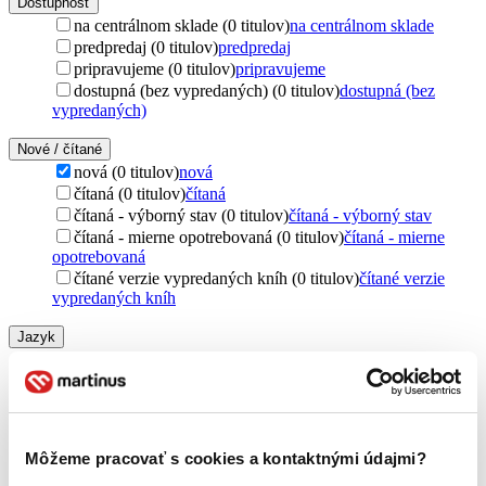
Dostupnosť
na centrálnom sklade (0 titulov)
na centrálnom sklade
predpredaj (0 titulov)
predpredaj
pripravujeme (0 titulov)
pripravujeme
dostupná (bez vypredaných) (0 titulov)
dostupná (bez
vypredaných)
Nové / čítané
nová (0 titulov)
nová
čítaná (0 titulov)
čítaná
čítaná - výborný stav (0 titulov)
čítaná - výborný stav
čítaná - mierne opotrebovaná (0 titulov)
čítaná - mierne
opotrebovaná
čítané verzie vypredaných kníh (0 titulov)
čítané verzie
vypredaných kníh
Jazyk
čeština (1 titul)
čeština
1
Vydavateľstvo
Svoboda (1 titul)
Svoboda
1
Môžeme pracovať s cookies a kontaktnými údajmi?
Zúžiť výber