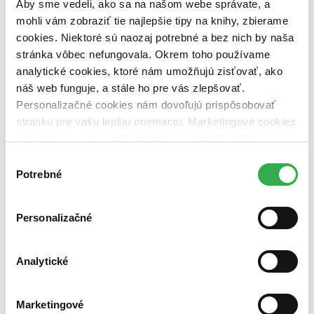
Aby sme vedeli, ako sa na našom webe správate, a
Zoradiť
mohli vám zobraziť tie najlepšie tipy na knihy, zbierame
cookies. Niektoré sú naozaj potrebné a bez nich by naša
stránka vôbec nefungovala. Okrem toho používame
analytické cookies, ktoré nám umožňujú zisťovať, ako
Bestsellery
náš web funguje, a stále ho pre vás zlepšovať.
Top hodnotené
Personalizačné cookies nám dovoľujú prispôsobovať
Novinky
Najdrahšie
stránku pre vašu lepšiu orientáciu. Marketingové cookies
Najlacnejšie
nám zas umožňujú zobrazenie relevantnej reklamy.
Najvyššia zľava
Niektoré údaje zdieľame aj s tretími stranami. Veľmi by
Výber
nám pomohlo, keby sme mohli používať všetky tieto
Potrebné
súhlasu
Použité filtre
cookies. Ďakujeme!
Zrušiť filtre
Vydavateľstvo Svoboda
nové
Personalizačné
Analytické
Marketingové