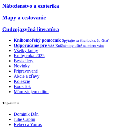
Náboženstvo a ezoterika
Mapy a cestovanie
Cudzojazyčná literatúra
Knihomoľský pomocník
Spýtajte sa Sherlocka, čo čítať
Odporúčame pre vás
Knižné tipy ušité na mieru vám
Všetky knihy
Knihy roka 2025
Bestsellery
Novinky
Pripravované
Akcie a zľavy
Kolekcie
BookTok
Mám záujem o titul
Top autori
Dominik Dán
Julie Caplin
Rebecca Yarros