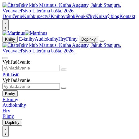
Doručenie
Kníhkupectvá
Knihovrátok
Poukážky
Knižný blog
Kontakt
E-knihy
Audioknihy
Hry
Filmy
Knihy
Doplnky
Vyhľadávanie
Prihlásiť
Vyhľadávanie
Knihy
E-knihy
Audioknihy
Hry
Filmy
Doplnky