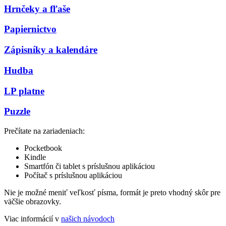
Hrnčeky a fľaše
Papiernictvo
Zápisníky a kalendáre
Hudba
LP platne
Puzzle
Prečítate na zariadeniach:
Pocketbook
Kindle
Smartfón či tablet s príslušnou aplikáciou
Počítač s príslušnou aplikáciou
Nie je možné meniť veľkosť písma, formát je preto vhodný skôr pre
väčšie obrazovky.
Viac informácií v
našich návodoch