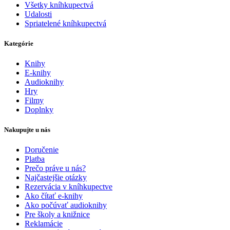
Všetky kníhkupectvá
Udalosti
Spriatelené kníhkupectvá
Kategórie
Knihy
E-knihy
Audioknihy
Hry
Filmy
Doplnky
Nakupujte u nás
Doručenie
Platba
Prečo práve u nás?
Najčastejšie otázky
Rezervácia v kníhkupectve
Ako čítať e-knihy
Ako počúvať audioknihy
Pre školy a knižnice
Reklamácie