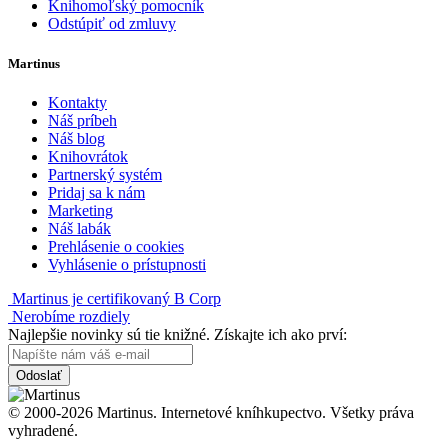
Knihomoľský pomocník
Odstúpiť od zmluvy
Martinus
Kontakty
Náš príbeh
Náš blog
Knihovrátok
Partnerský systém
Pridaj sa k nám
Marketing
Náš labák
Prehlásenie o cookies
Vyhlásenie o prístupnosti
Martinus je certifikovaný B Corp
Nerobíme rozdiely
Najlepšie novinky sú tie knižné. Získajte ich ako prví:
Odoslať
© 2000-2026 Martinus. Internetové kníhkupectvo. Všetky práva
vyhradené.