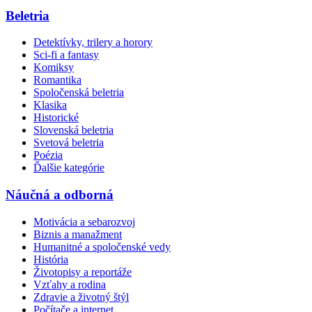
Beletria
Detektívky, trilery a horory
Sci-fi a fantasy
Komiksy
Romantika
Spoločenská beletria
Klasika
Historické
Slovenská beletria
Svetová beletria
Poézia
Ďalšie kategórie
Náučná a odborná
Motivácia a sebarozvoj
Biznis a manažment
Humanitné a spoločenské vedy
História
Životopisy a reportáže
Vzťahy a rodina
Zdravie a životný štýl
Počítače a internet