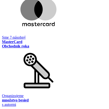
Sme 7-násobný
MasterCard
Obchodník roka
Organizujeme
množstvo besied
s autormi