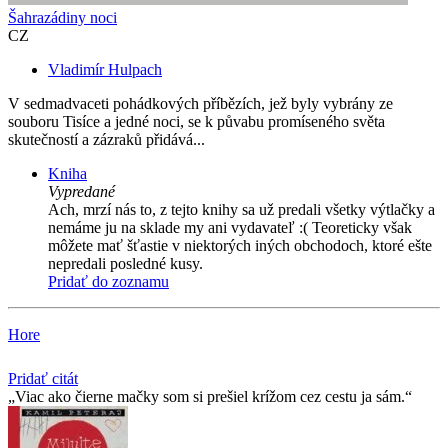
Šahrazádiny noci
CZ
Vladimír Hulpach
V sedmadvaceti pohádkových příbězích, jež byly vybrány ze
souboru Tisíce a jedné noci, se k půvabu promíseného světa
skutečností a zázraků přidává...
Kniha
Vypredané
Ach, mrzí nás to, z tejto knihy sa už predali všetky výtlačky a
nemáme ju na sklade my ani vydavateľ :( Teoreticky však
môžete mať šťastie v niektorých iných obchodoch, ktoré ešte
nepredali posledné kusy.
Pridať do zoznamu
Hore
Pridať citát
Viac ako čierne mačky som si prešiel krížom cez cestu ja sám.