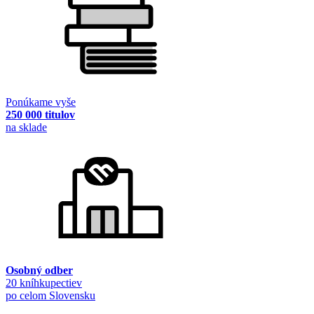
Ponúkame vyše
250 000 titulov
na sklade
Osobný odber
20 kníhkupectiev
po celom Slovensku