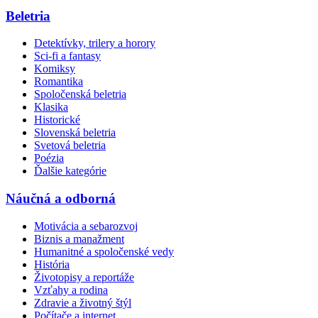
Beletria
Detektívky, trilery a horory
Sci-fi a fantasy
Komiksy
Romantika
Spoločenská beletria
Klasika
Historické
Slovenská beletria
Svetová beletria
Poézia
Ďalšie kategórie
Náučná a odborná
Motivácia a sebarozvoj
Biznis a manažment
Humanitné a spoločenské vedy
História
Životopisy a reportáže
Vzťahy a rodina
Zdravie a životný štýl
Počítače a internet