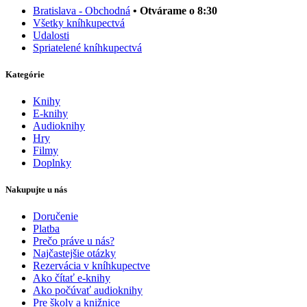
Bratislava - Obchodná
• Otvárame o 8:30
Všetky kníhkupectvá
Udalosti
Spriatelené kníhkupectvá
Kategórie
Knihy
E-knihy
Audioknihy
Hry
Filmy
Doplnky
Nakupujte u nás
Doručenie
Platba
Prečo práve u nás?
Najčastejšie otázky
Rezervácia v kníhkupectve
Ako čítať e-knihy
Ako počúvať audioknihy
Pre školy a knižnice