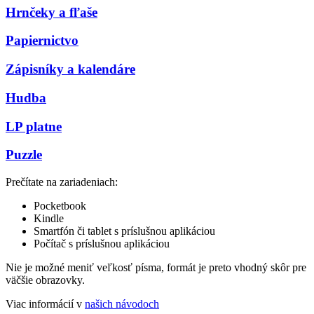
Hrnčeky a fľaše
Papiernictvo
Zápisníky a kalendáre
Hudba
LP platne
Puzzle
Prečítate na zariadeniach:
Pocketbook
Kindle
Smartfón či tablet s príslušnou aplikáciou
Počítač s príslušnou aplikáciou
Nie je možné meniť veľkosť písma, formát je preto vhodný skôr pre
väčšie obrazovky.
Viac informácií v
našich návodoch