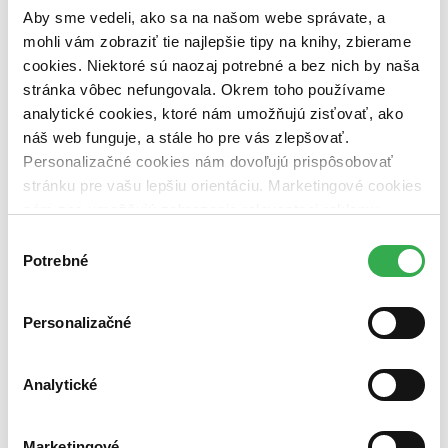
pripravujeme (0 titulov)
pripravujeme
Aby sme vedeli, ako sa na našom webe správate, a
dostupná (bez vypredaných) (0 titulov)
dostupná (bez
mohli vám zobraziť tie najlepšie tipy na knihy, zbierame
vypredaných)
cookies. Niektoré sú naozaj potrebné a bez nich by naša
Nové / čítané
stránka vôbec nefungovala. Okrem toho používame
nová (0 titulov)
nová
analytické cookies, ktoré nám umožňujú zisťovať, ako
čítaná (0 titulov)
čítaná
náš web funguje, a stále ho pre vás zlepšovať.
čítaná - výborný stav (0 titulov)
čítaná - výborný stav
čítaná - mierne opotrebovaná (0 titulov)
čítaná - mierne
Personalizačné cookies nám dovoľujú prispôsobovať
opotrebovaná
stránku pre vašu lepšiu orientáciu. Marketingové cookies
čítané verzie vypredaných kníh (0 titulov)
čítané verzie
nám zas umožňujú zobrazenie relevantnej reklamy.
vypredaných kníh
Niektoré údaje zdieľame aj s tretími stranami. Veľmi by
Výber
Zúžiť výber
nám pomohlo, keby sme mohli používať všetky tieto
Potrebné
súhlasu
cookies. Ďakujeme!
Zoradiť
Personalizačné
Analytické
Bestsellery
Top hodnotené
Novinky
Najdrahšie
Marketingové