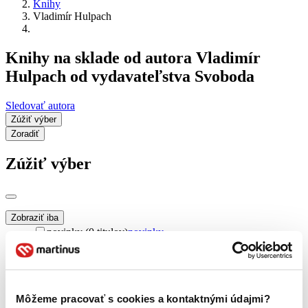
Knihy
Vladimír Hulpach
Knihy na sklade od autora Vladimír
Hulpach od vydavateľstva Svoboda
Sledovať autora
Zúžiť výber
Zoradiť
Zúžiť výber
Zobraziť iba
novinky (0 titulov)
novinky
zľavnené tituly (0 titulov)
zľavnené tituly
Dostupnosť
na centrálnom sklade (0 titulov)
na centrálnom sklade
Môžeme pracovať s cookies a kontaktnými údajmi?
predpredaj (0 titulov)
predpredaj