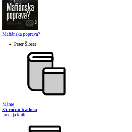
Mafiánska poprava?
Peter Šloser
Máme
35-ročnú tradíciu
predaja kníh