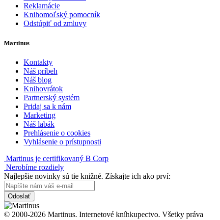
Reklamácie
Knihomoľský pomocník
Odstúpiť od zmluvy
Martinus
Kontakty
Náš príbeh
Náš blog
Knihovrátok
Partnerský systém
Pridaj sa k nám
Marketing
Náš labák
Prehlásenie o cookies
Vyhlásenie o prístupnosti
Martinus je certifikovaný B Corp
Nerobíme rozdiely
Najlepšie novinky sú tie knižné. Získajte ich ako prví:
Odoslať
© 2000-2026 Martinus. Internetové kníhkupectvo. Všetky práva