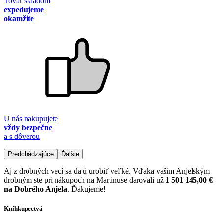
Tovar skladom
expedujeme
okamžite
U nás nakupujete
vždy bezpečne
a s dôverou
Predchádzajúce
Ďalšie
Aj z drobných vecí sa dajú urobiť veľké. Vďaka vašim Anjelským
drobným ste pri nákupoch na Martinuse darovali už
1 501 145,00 €
na Dobrého Anjela
. Ďakujeme!
Kníhkupectvá