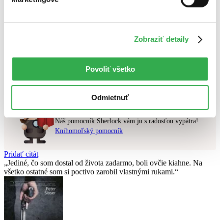
Najlacnejšie
Najvyššia zľava
Zobraziť detaily
Použité filtre
Zrušiť filtre
Vydavateľstvo Svoboda
na sklade
Nebol nájdený
žiadny titul
vyhovujúci zadaným podmienkam.
Povoliť všetko
Skúste prosím zmeniť vyhľadávaný výraz.
Odmietnuť
Chcete poradiť knihu?
Náš pomocník Sherlock vám ju s radosťou vypátra!
Knihomoľský pomocník
Pridať citát
Jediné, čo som dostal od života zadarmo, boli ovčie kiahne. Na
všetko ostatné som si poctivo zarobil vlastnými rukami.