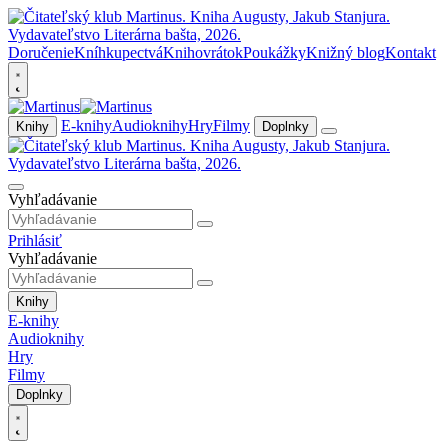
Doručenie
Kníhkupectvá
Knihovrátok
Poukážky
Knižný blog
Kontakt
E-knihy
Audioknihy
Hry
Filmy
Knihy
Doplnky
Vyhľadávanie
Prihlásiť
Vyhľadávanie
Knihy
E-knihy
Audioknihy
Hry
Filmy
Doplnky