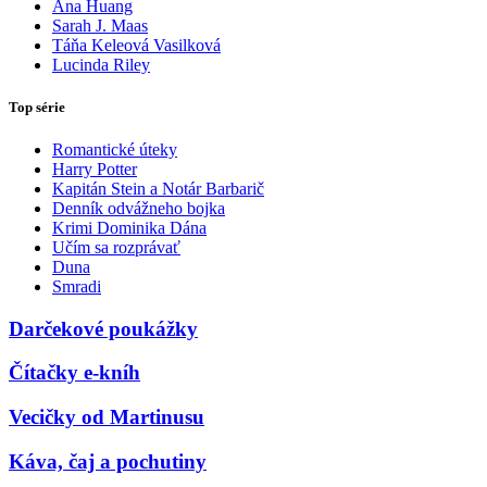
Ana Huang
Sarah J. Maas
Táňa Keleová Vasilková
Lucinda Riley
Top série
Romantické úteky
Harry Potter
Kapitán Stein a Notár Barbarič
Denník odvážneho bojka
Krimi Dominika Dána
Učím sa rozprávať
Duna
Smradi
Darčekové poukážky
Čítačky e-kníh
Vecičky od Martinusu
Káva, čaj a pochutiny