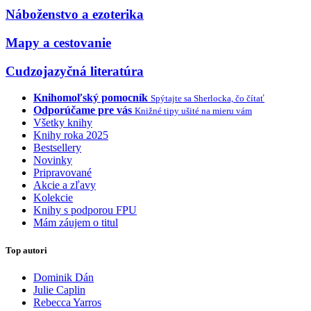
Náboženstvo a ezoterika
Mapy a cestovanie
Cudzojazyčná literatúra
Knihomoľský pomocník
Spýtajte sa Sherlocka, čo čítať
Odporúčame pre vás
Knižné tipy ušité na mieru vám
Všetky knihy
Knihy roka 2025
Bestsellery
Novinky
Pripravované
Akcie a zľavy
Kolekcie
Knihy s podporou FPU
Mám záujem o titul
Top autori
Dominik Dán
Julie Caplin
Rebecca Yarros