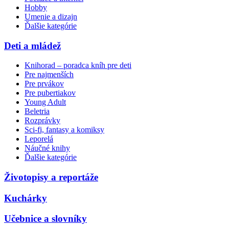
Hobby
Umenie a dizajn
Ďalšie kategórie
Deti a mládež
Knihorad – poradca kníh pre deti
Pre najmenších
Pre prvákov
Pre pubertiakov
Young Adult
Beletria
Rozprávky
Sci-fi, fantasy a komiksy
Leporelá
Náučné knihy
Ďalšie kategórie
Životopisy a reportáže
Kuchárky
Učebnice a slovníky