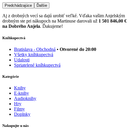
Predchádzajúce
Ďalšie
Aj z drobných vecí sa dajú urobiť veľké. Vďaka vašim Anjelským
drobným ste pri nákupoch na Martinuse darovali už
1 501 846,00 €
na Dobrého Anjela
. Ďakujeme!
Kníhkupectvá
Bratislava - Obchodná
• Otvorené do 20:00
Všetky kníhkupectvá
Udalosti
Spriatelené kníhkupectvá
Kategórie
Knihy
E-knihy
Audioknihy
Hry
Filmy
Doplnky
Nakupujte u nás