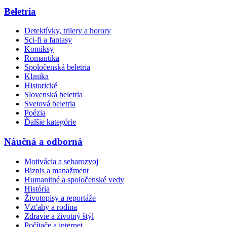
Beletria
Detektívky, trilery a horory
Sci-fi a fantasy
Komiksy
Romantika
Spoločenská beletria
Klasika
Historické
Slovenská beletria
Svetová beletria
Poézia
Ďalšie kategórie
Náučná a odborná
Motivácia a sebarozvoj
Biznis a manažment
Humanitné a spoločenské vedy
História
Životopisy a reportáže
Vzťahy a rodina
Zdravie a životný štýl
Počítače a internet