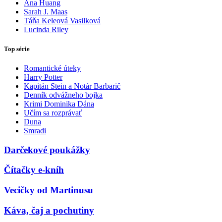
Ana Huang
Sarah J. Maas
Táňa Keleová Vasilková
Lucinda Riley
Top série
Romantické úteky
Harry Potter
Kapitán Stein a Notár Barbarič
Denník odvážneho bojka
Krimi Dominika Dána
Učím sa rozprávať
Duna
Smradi
Darčekové poukážky
Čítačky e-kníh
Vecičky od Martinusu
Káva, čaj a pochutiny