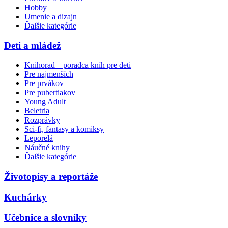
Hobby
Umenie a dizajn
Ďalšie kategórie
Deti a mládež
Knihorad – poradca kníh pre deti
Pre najmenších
Pre prvákov
Pre pubertiakov
Young Adult
Beletria
Rozprávky
Sci-fi, fantasy a komiksy
Leporelá
Náučné knihy
Ďalšie kategórie
Životopisy a reportáže
Kuchárky
Učebnice a slovníky