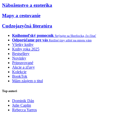
Náboženstvo a ezoterika
Mapy a cestovanie
Cudzojazyčná literatúra
Knihomoľský pomocník
Spýtajte sa Sherlocka, čo čítať
Odporúčame pre vás
Knižné tipy ušité na mieru vám
Všetky knihy
Knihy roka 2025
Bestsellery
Novinky
Pripravované
Akcie a zľavy
Kolekcie
BookTok
Mám záujem o titul
Top autori
Dominik Dán
Julie Caplin
Rebecca Yarros