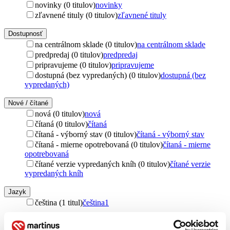
novinky (0 titulov)
novinky
zľavnené tituly (0 titulov)
zľavnené tituly
Dostupnosť
na centrálnom sklade (0 titulov)
na centrálnom sklade
predpredaj (0 titulov)
predpredaj
pripravujeme (0 titulov)
pripravujeme
dostupná (bez vypredaných) (0 titulov)
dostupná (bez
vypredaných)
Nové / čítané
nová (0 titulov)
nová
čítaná (0 titulov)
čítaná
čítaná - výborný stav (0 titulov)
čítaná - výborný stav
čítaná - mierne opotrebovaná (0 titulov)
čítaná - mierne
opotrebovaná
čítané verzie vypredaných kníh (0 titulov)
čítané verzie
vypredaných kníh
Jazyk
čeština (1 titul)
čeština
1
Vydavateľstvo