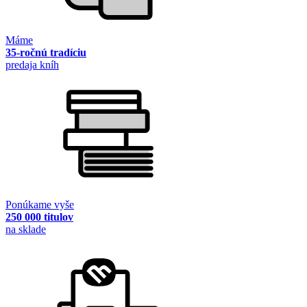
Máme
35-ročnú tradíciu
predaja kníh
Ponúkame vyše
250 000 titulov
na sklade