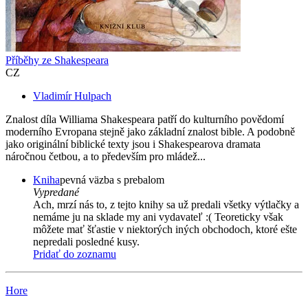
Příběhy ze Shakespeara
CZ
Vladimír Hulpach
Znalost díla Williama Shakespeara patří do kulturního povědomí
moderního Evropana stejně jako základní znalost bible. A podobně
jako originální biblické texty jsou i Shakespearova dramata
náročnou četbou, a to především pro mládež...
Kniha
pevná väzba s prebalom
Vypredané
Ach, mrzí nás to, z tejto knihy sa už predali všetky výtlačky a
nemáme ju na sklade my ani vydavateľ :( Teoreticky však
môžete mať šťastie v niektorých iných obchodoch, ktoré ešte
nepredali posledné kusy.
Pridať do zoznamu
Hore