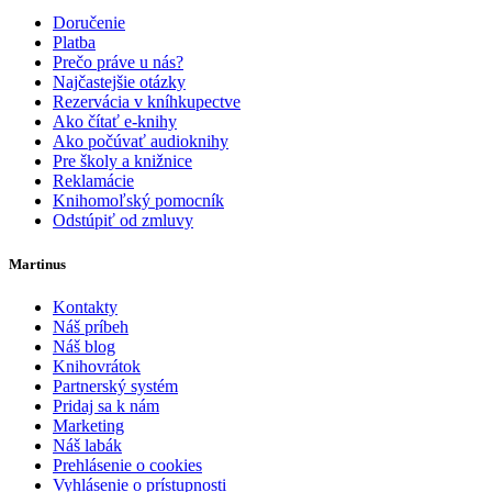
Doručenie
Platba
Prečo práve u nás?
Najčastejšie otázky
Rezervácia v kníhkupectve
Ako čítať e-knihy
Ako počúvať audioknihy
Pre školy a knižnice
Reklamácie
Knihomoľský pomocník
Odstúpiť od zmluvy
Martinus
Kontakty
Náš príbeh
Náš blog
Knihovrátok
Partnerský systém
Pridaj sa k nám
Marketing
Náš labák
Prehlásenie o cookies
Vyhlásenie o prístupnosti