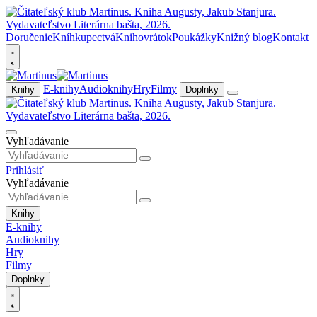
Doručenie
Kníhkupectvá
Knihovrátok
Poukážky
Knižný blog
Kontakt
E-knihy
Audioknihy
Hry
Filmy
Knihy
Doplnky
Vyhľadávanie
Prihlásiť
Vyhľadávanie
Knihy
E-knihy
Audioknihy
Hry
Filmy
Doplnky