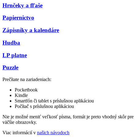
Hrnčeky a fľaše
Papiernictvo
Zápisníky a kalendáre
Hudba
LP platne
Puzzle
Prečítate na zariadeniach:
Pocketbook
Kindle
Smartfón či tablet s príslušnou aplikáciou
Počítač s príslušnou aplikáciou
Nie je možné meniť veľkosť písma, formát je preto vhodný skôr pre
väčšie obrazovky.
Viac informácií v
našich návodoch