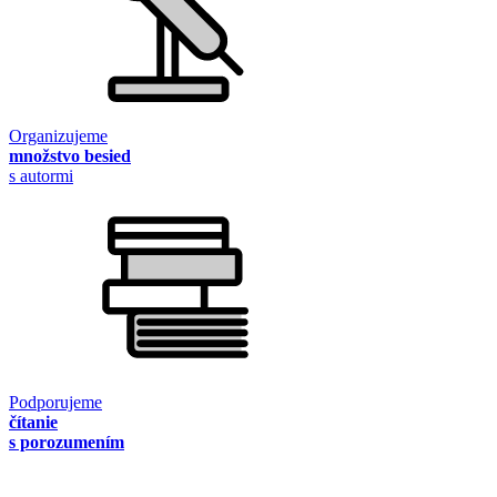
Organizujeme
množstvo besied
s autormi
Podporujeme
čítanie
s porozumením