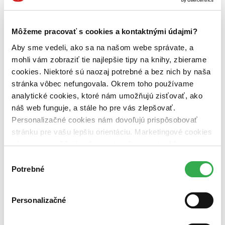
Knižní klub (1 titul)
Knižní klub
1
Väzba
pevná väzba s prebalom (1 titul)
pevná väzba s prebalom
1
Môžeme pracovať s cookies a kontaktnými údajmi?
Aby sme vedeli, ako sa na našom webe správate, a
Zúžiť výber
mohli vám zobraziť tie najlepšie tipy na knihy, zbierame
Zoradiť
cookies. Niektoré sú naozaj potrebné a bez nich by naša
stránka vôbec nefungovala. Okrem toho používame
analytické cookies, ktoré nám umožňujú zisťovať, ako
náš web funguje, a stále ho pre vás zlepšovať.
Bestsellery
Personalizačné cookies nám dovoľujú prispôsobovať
Top hodnotené
stránku pre vašu lepšiu orientáciu. Marketingové cookies
Novinky
nám zas umožňujú zobrazenie relevantnej reklamy.
Najdrahšie
Najlacnejšie
Niektoré údaje zdieľame aj s tretími stranami. Veľmi by
Výber
Najvyššia zľava
nám pomohlo, keby sme mohli používať všetky tieto
Potrebné
súhlasu
cookies. Ďakujeme!
Použité filtre
Zrušiť filtre
Personalizačné
Pevná väzba s prebalom
Vydavateľstvo Knižní klub