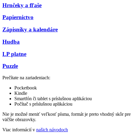
Hrnčeky a fľaše
Papiernictvo
Zápisníky a kalendáre
Hudba
LP platne
Puzzle
Prečítate na zariadeniach:
Pocketbook
Kindle
Smartfón či tablet s príslušnou aplikáciou
Počítač s príslušnou aplikáciou
Nie je možné meniť veľkosť písma, formát je preto vhodný skôr pre
väčšie obrazovky.
Viac informácií v
našich návodoch