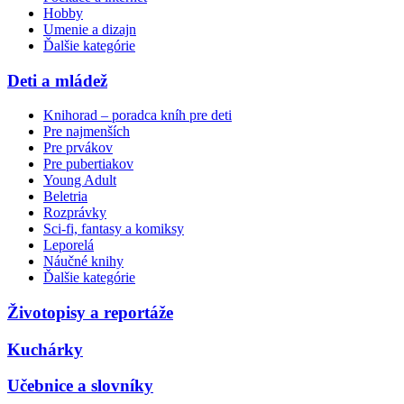
Hobby
Umenie a dizajn
Ďalšie kategórie
Deti a mládež
Knihorad – poradca kníh pre deti
Pre najmenších
Pre prvákov
Pre pubertiakov
Young Adult
Beletria
Rozprávky
Sci-fi, fantasy a komiksy
Leporelá
Náučné knihy
Ďalšie kategórie
Životopisy a reportáže
Kuchárky
Učebnice a slovníky