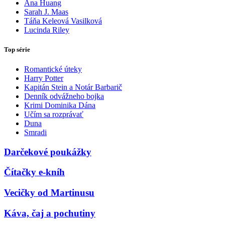
Ana Huang
Sarah J. Maas
Táňa Keleová Vasilková
Lucinda Riley
Top série
Romantické úteky
Harry Potter
Kapitán Stein a Notár Barbarič
Denník odvážneho bojka
Krimi Dominika Dána
Učím sa rozprávať
Duna
Smradi
Darčekové poukážky
Čítačky e-kníh
Vecičky od Martinusu
Káva, čaj a pochutiny