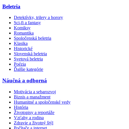
Beletria
Detektívky, trilery a horory
Sci-fi a fantasy
Komiksy
Romantika
Spoločenská beletria
Klasika
Historické
Slovenská beletria
Svetová beletria
Poézia
Ďalšie kategórie
Náučná a odborná
Motivácia a sebarozvoj
Biznis a manažment
Humanitné a spoločenské vedy
História
Životopisy a reportáže
Vzťahy a rodina
Zdravie a životný štýl
Počítače a internet