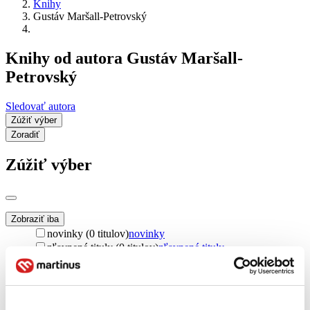
Knihy
Gustáv Maršall-Petrovský
Knihy od autora Gustáv Maršall-
Petrovský
Sledovať autora
Zúžiť výber
Zoradiť
Zúžiť výber
Zobraziť iba
novinky (0 titulov)
novinky
zľavnené tituly (0 titulov)
zľavnené tituly
Dostupnosť
na centrálnom sklade (0 titulov)
na centrálnom sklade
predpredaj (0 titulov)
predpredaj