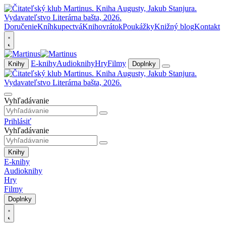
Doručenie
Kníhkupectvá
Knihovrátok
Poukážky
Knižný blog
Kontakt
E-knihy
Audioknihy
Hry
Filmy
Knihy
Doplnky
Vyhľadávanie
Prihlásiť
Vyhľadávanie
Knihy
E-knihy
Audioknihy
Hry
Filmy
Doplnky