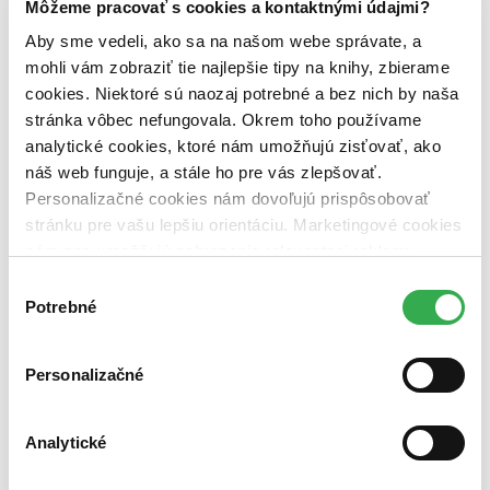
Môžeme pracovať s cookies a kontaktnými údajmi?
pripravujeme (0 titulov)
pripravujeme
dostupná (bez vypredaných) (0 titulov)
dostupná (bez
Aby sme vedeli, ako sa na našom webe správate, a
vypredaných)
mohli vám zobraziť tie najlepšie tipy na knihy, zbierame
Nové / čítané
cookies. Niektoré sú naozaj potrebné a bez nich by naša
nová (0 titulov)
nová
stránka vôbec nefungovala. Okrem toho používame
čítaná (0 titulov)
čítaná
analytické cookies, ktoré nám umožňujú zisťovať, ako
čítaná - výborný stav (0 titulov)
čítaná - výborný stav
náš web funguje, a stále ho pre vás zlepšovať.
čítaná - mierne opotrebovaná (0 titulov)
čítaná - mierne
opotrebovaná
Personalizačné cookies nám dovoľujú prispôsobovať
čítané verzie vypredaných kníh (0 titulov)
čítané verzie
stránku pre vašu lepšiu orientáciu. Marketingové cookies
vypredaných kníh
nám zas umožňujú zobrazenie relevantnej reklamy.
Niektoré údaje zdieľame aj s tretími stranami. Veľmi by
Zúžiť výber
Výber
nám pomohlo, keby sme mohli používať všetky tieto
Potrebné
súhlasu
Zoradiť
cookies. Ďakujeme!
Personalizačné
Bestsellery
Analytické
Top hodnotené
Novinky
Najdrahšie