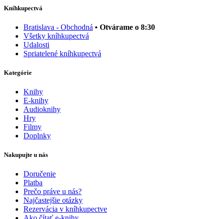
Kníhkupectvá
Bratislava - Obchodná
• Otvárame o 8:30
Všetky kníhkupectvá
Udalosti
Spriatelené kníhkupectvá
Kategórie
Knihy
E-knihy
Audioknihy
Hry
Filmy
Doplnky
Nakupujte u nás
Doručenie
Platba
Prečo práve u nás?
Najčastejšie otázky
Rezervácia v kníhkupectve
Ako čítať e-knihy