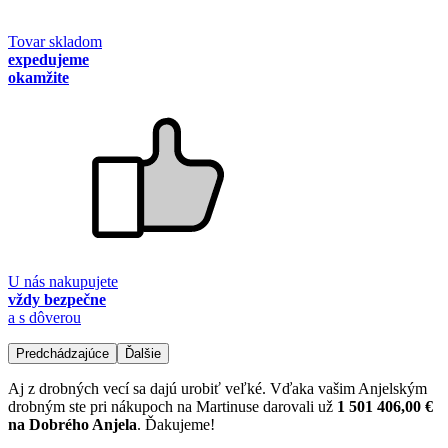
Tovar skladom
expedujeme
okamžite
U nás nakupujete
vždy bezpečne
a s dôverou
Predchádzajúce
Ďalšie
Aj z drobných vecí sa dajú urobiť veľké. Vďaka vašim Anjelským
drobným ste pri nákupoch na Martinuse darovali už
1 501 406,00 €
na Dobrého Anjela
. Ďakujeme!