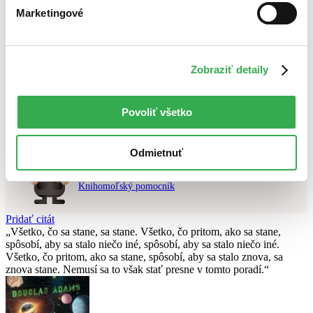
Najlacnejšie
Marketingové
Najvyššia zľava
Použité filtre
Zobraziť detaily
Zrušiť filtre
čítané - výborný stav
Nebol nájdený
žiadny titul
vyhovujúci zadaným podmienkam.
Skúste prosím zmeniť vyhľadávaný výraz.
Povoliť všetko
Odmietnuť
Chcete poradiť knihu?
Náš pomocník Sherlock vám ju s radosťou vypátra!
Knihomoľský pomocník
Pridať citát
Všetko, čo sa stane, sa stane. Všetko, čo pritom, ako sa stane,
spôsobí, aby sa stalo niečo iné, spôsobí, aby sa stalo niečo iné.
Všetko, čo pritom, ako sa stane, spôsobí, aby sa stalo znova, sa
znova stane. Nemusí sa to však stať presne v tomto poradí.