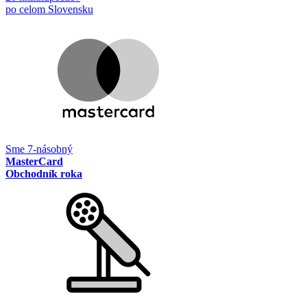
po celom Slovensku
Sme 7-násobný
MasterCard
Obchodník roka