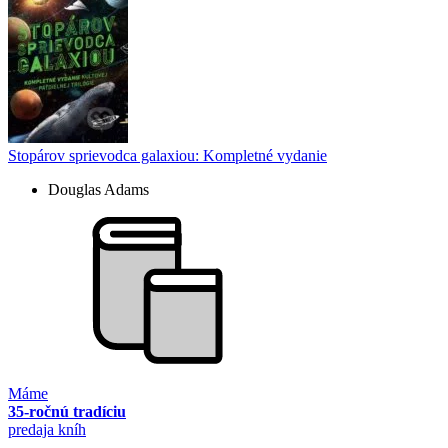
Stopárov sprievodca galaxiou: Kompletné vydanie
Douglas Adams
Máme
35-ročnú tradíciu
predaja kníh