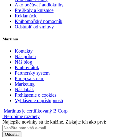
Ako počúvať audioknihy
Pre školy a knižnice
Reklamácie
Knihomoľský pomocník
Odstúpiť od zmluvy
Martinus
Kontakty
Náš príbeh
Náš blog
Knihovrátok
Partnerský systém
Pridaj sa k nám
Marketing
Náš labák
Prehlásenie o cookies
Vyhlásenie o prístupnosti
Martinus je certifikovaný B Corp
Nerobíme rozdiely
Najlepšie novinky sú tie knižné. Získajte ich ako prví:
Odoslať