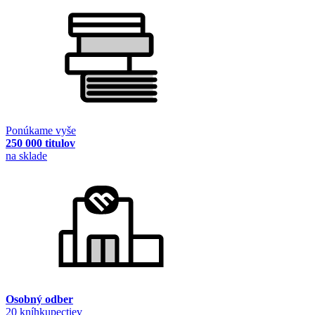
Ponúkame vyše
250 000 titulov
na sklade
Osobný odber
20 kníhkupectiev