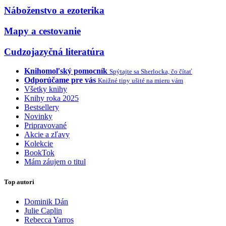
Náboženstvo a ezoterika
Mapy a cestovanie
Cudzojazyčná literatúra
Knihomoľský pomocník
Spýtajte sa Sherlocka, čo čítať
Odporúčame pre vás
Knižné tipy ušité na mieru vám
Všetky knihy
Knihy roka 2025
Bestsellery
Novinky
Pripravované
Akcie a zľavy
Kolekcie
BookTok
Mám záujem o titul
Top autori
Dominik Dán
Julie Caplin
Rebecca Yarros