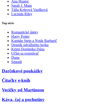
Ana Huang
Sarah J. Maas
Táňa Keleová Vasilková
Lucinda Riley
Top série
Romantické úteky
Harry Potter
Kapitán Stein a Notár Barbarič
Denník odvážneho bojka
Krimi Dominika Dána
Učím sa rozprávať
Duna
Smradi
Darčekové poukážky
Čítačky e-kníh
Vecičky od Martinusu
Káva, čaj a pochutiny