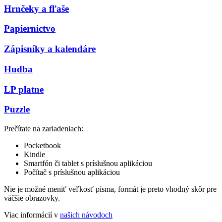
Hrnčeky a fľaše
Papiernictvo
Zápisníky a kalendáre
Hudba
LP platne
Puzzle
Prečítate na zariadeniach:
Pocketbook
Kindle
Smartfón či tablet s príslušnou aplikáciou
Počítač s príslušnou aplikáciou
Nie je možné meniť veľkosť písma, formát je preto vhodný skôr pre
väčšie obrazovky.
Viac informácií v
našich návodoch