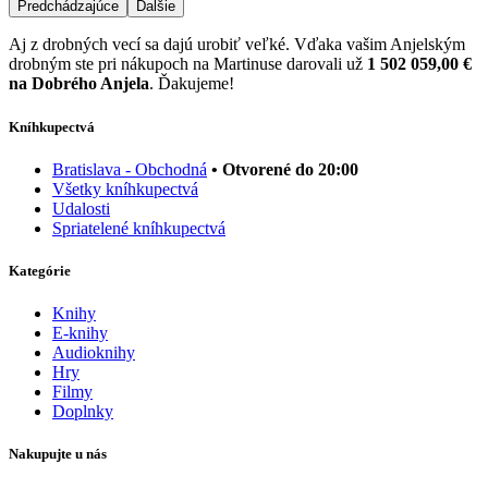
Predchádzajúce
Ďalšie
Aj z drobných vecí sa dajú urobiť veľké. Vďaka vašim Anjelským
drobným ste pri nákupoch na Martinuse darovali už
1 502 059,00 €
na Dobrého Anjela
. Ďakujeme!
Kníhkupectvá
Bratislava - Obchodná
• Otvorené do 20:00
Všetky kníhkupectvá
Udalosti
Spriatelené kníhkupectvá
Kategórie
Knihy
E-knihy
Audioknihy
Hry
Filmy
Doplnky
Nakupujte u nás