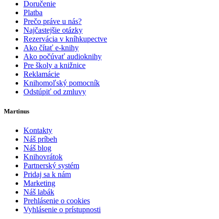
Doručenie
Platba
Prečo práve u nás?
Najčastejšie otázky
Rezervácia v kníhkupectve
Ako čítať e-knihy
Ako počúvať audioknihy
Pre školy a knižnice
Reklamácie
Knihomoľský pomocník
Odstúpiť od zmluvy
Martinus
Kontakty
Náš príbeh
Náš blog
Knihovrátok
Partnerský systém
Pridaj sa k nám
Marketing
Náš labák
Prehlásenie o cookies
Vyhlásenie o prístupnosti