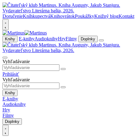
Doručenie
Kníhkupectvá
Knihovrátok
Poukážky
Knižný blog
Kontakt
E-knihy
Audioknihy
Hry
Filmy
Knihy
Doplnky
Vyhľadávanie
Prihlásiť
Vyhľadávanie
Knihy
E-knihy
Audioknihy
Hry
Filmy
Doplnky