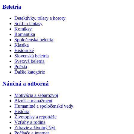
Beletria
Detektívky, trilery a horory
Sci-fi a fantasy
Komiksy
Romantika
Spoločenská beletria
Klasika
Historické
Slovenská beletria
Svetová beletria
Poézia
Ďalšie kategórie
Náučná a odborná
Motivácia a sebarozvoj
Biznis a manažment
Humanitné a spoločenské vedy
História
Životopisy a reportáže
Vzťahy a rodina
Zdravie a životný štýl
Počítače a internet