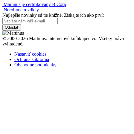
Martinus je certifikovaný B Corp
Nerobíme rozdiely
Najlepšie novinky sú tie knižné. Získajte ich ako prví:
Odoslať
© 2000-2026 Martinus. Internetové kníhkupectvo. Všetky práva
vyhradené.
Nastaviť cookies
Ochrana súkromia
Obchodné podmienky