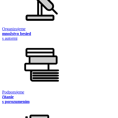
Organizujeme
množstvo besied
s autormi
Podporujeme
čítanie
s porozumením