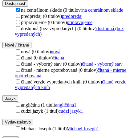
Dostupnosť
na centrálnom sklade (0 titulov)
na centrálnom sklade
predpredaj (0 titulov)
predpredaj
pripravujeme (0 titulov)
pripravujeme
dostupná (bez vypredaných) (0 titulov)
dostupná (bez
vypredaných)
Nové / čítané
nová (0 titulov)
nová
čítaná (0 titulov)
čítaná
čítaná - výborný stav (0 titulov)
čítaná - výborný stav
čítaná - mierne opotrebovaná (0 titulov)
čítaná - mierne
opotrebovaná
čítané verzie vypredaných kníh (0 titulov)
čítané verzie
vypredaných kníh
Jazyk
angličtina (1 titul)
angličtina
1
cudzí jazyk (1 titul)
cudzí jazyk
1
Vydavateľstvo
Michael Joseph (1 titul)
Michael Joseph
1