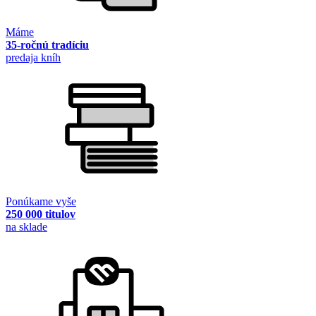
Máme
35-ročnú tradíciu
predaja kníh
Ponúkame vyše
250 000 titulov
na sklade