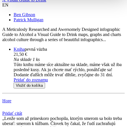
EN
Ben Gibson
Patrick Mulligan
A Meticulosly Researched and Awersomely Designed infographic
Guide to Alcohol a Visual Guide to Drink maps, graphs and charts
alcohol culture through a series of beautiful infographics...
Kniha
pevná väzba
21,50 €
Na sklade 1 ks
Túto knihu máme síce aktuálne na sklade, máme však už iba
posledné kusy. Ak ju chcete mať rýchlo, ponáhľajte sa!
Dodanie ďalších môže trvať dlhšie, zvyčajne do 31 dní.
Pridať do zoznamu
Vložiť do košíka
Hore
Pridať citát
Lenže som až prineskoro pochopila, ktorým smerom sa bolo treba
uberať: smerom k túžbam. Človek by čakal, že ľudí zachraňujú