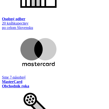
Osobný odber
20 kníhkupectiev
po celom Slovensku
Sme 7-násobný
MasterCard
Obchodník roka