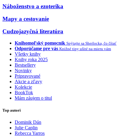
Náboženstvo a ezoterika
Mapy a cestovanie
Cudzojazyčná literatúra
Knihomoľský pomocník
Spýtajte sa Sherlocka, čo čítať
Odporúčame pre vás
Knižné tipy ušité na mieru vám
Všetky knihy
Knihy roka 2025
Bestsellery
Novinky
Pripravované
Akcie a zľavy
Kolekcie
BookTok
Mám záujem o titul
Top autori
Dominik Dán
Julie Caplin
Rebecca Yarros