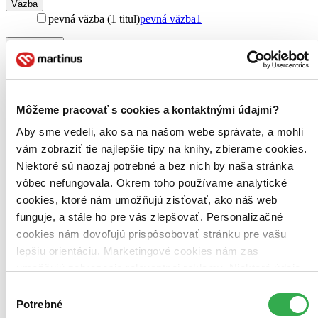
Väzba
pevná väzba (1 titul)
pevná väzba
1
Zúžiť výber
Zoradiť
Môžeme pracovať s cookies a kontaktnými údajmi?
Aby sme vedeli, ako sa na našom webe správate, a mohli
Bestsellery
vám zobraziť tie najlepšie tipy na knihy, zbierame cookies.
Top hodnotené
Niektoré sú naozaj potrebné a bez nich by naša stránka
Novinky
Najdrahšie
vôbec nefungovala. Okrem toho používame analytické
Najlacnejšie
cookies, ktoré nám umožňujú zisťovať, ako náš web
Najvyššia zľava
funguje, a stále ho pre vás zlepšovať. Personalizačné
cookies nám dovoľujú prispôsobovať stránku pre vašu
Použité filtre
lepšiu orientáciu. Marketingové cookies nám zas
Zrušiť filtre
umožňujú zobrazenie relevantnej reklamy. Niektoré údaje
na sklade
zdieľame aj s tretími stranami. Veľmi by nám pomohlo,
Výber
keby sme mohli používať všetky tieto cookies. Ďakujeme!
Potrebné
súhlasu