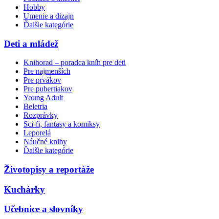
Hobby
Umenie a dizajn
Ďalšie kategórie
Deti a mládež
Knihorad – poradca kníh pre deti
Pre najmenších
Pre prvákov
Pre pubertiakov
Young Adult
Beletria
Rozprávky
Sci-fi, fantasy a komiksy
Leporelá
Náučné knihy
Ďalšie kategórie
Životopisy a reportáže
Kuchárky
Učebnice a slovníky