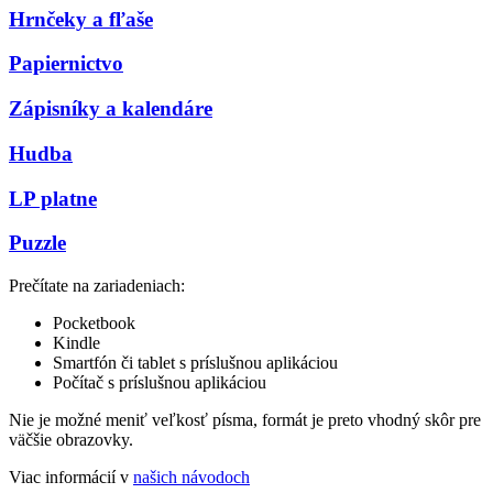
Hrnčeky a fľaše
Papiernictvo
Zápisníky a kalendáre
Hudba
LP platne
Puzzle
Prečítate na zariadeniach:
Pocketbook
Kindle
Smartfón či tablet s príslušnou aplikáciou
Počítač s príslušnou aplikáciou
Nie je možné meniť veľkosť písma, formát je preto vhodný skôr pre
väčšie obrazovky.
Viac informácií v
našich návodoch