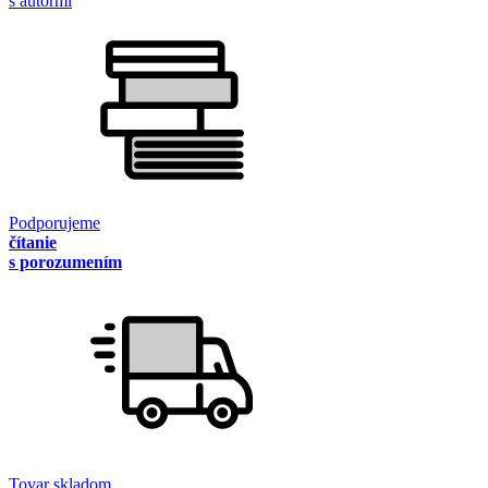
s autormi
Podporujeme
čítanie
s porozumením
Tovar skladom