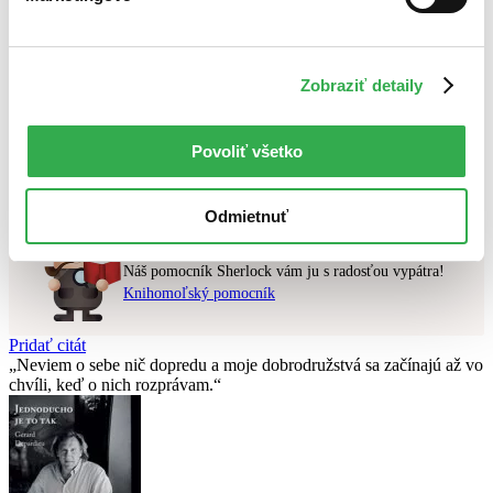
Najlacnejšie
Najvyššia zľava
Zobraziť detaily
Použité filtre
Zrušiť filtre
Vydavateľstvo Random House
pripravované
Povoliť všetko
Nebol nájdený
žiadny titul
vyhovujúci zadaným podmienkam.
Skúste prosím zmeniť vyhľadávaný výraz.
Odmietnuť
Chcete poradiť knihu?
Náš pomocník Sherlock vám ju s radosťou vypátra!
Knihomoľský pomocník
Pridať citát
Neviem o sebe nič dopredu a moje dobrodružstvá sa začínajú až vo
chvíli, keď o nich rozprávam.