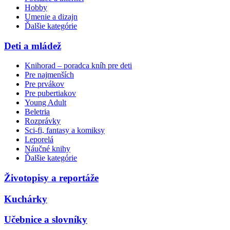
Hobby
Umenie a dizajn
Ďalšie kategórie
Deti a mládež
Knihorad – poradca kníh pre deti
Pre najmenších
Pre prvákov
Pre pubertiakov
Young Adult
Beletria
Rozprávky
Sci-fi, fantasy a komiksy
Leporelá
Náučné knihy
Ďalšie kategórie
Životopisy a reportáže
Kuchárky
Učebnice a slovníky