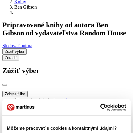
Knihy
Ben Gibson
Pripravované knihy od autora Ben
Gibson od vydavateľstva Random House
Sledovať autora
Zúžiť výber
Zoradiť
Zúžiť výber
Zobraziť iba
novinky (0 titulov)
novinky
zľavnené tituly (0 titulov)
zľavnené tituly
Dostupnosť
na centrálnom sklade (0 titulov)
na centrálnom sklade
Môžeme pracovať s cookies a kontaktnými údajmi?
predpredaj (0 titulov)
predpredaj