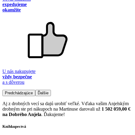
expedujeme
okamžite
U nás nakupujete
vždy bezpečne
a s dôverou
Predchádzajúce
Ďalšie
Aj z drobných vecí sa dajú urobiť veľké. Vďaka vašim Anjelským
drobným ste pri nákupoch na Martinuse darovali už
1 502 059,00 €
na Dobrého Anjela
. Ďakujeme!
Kníhkupectvá