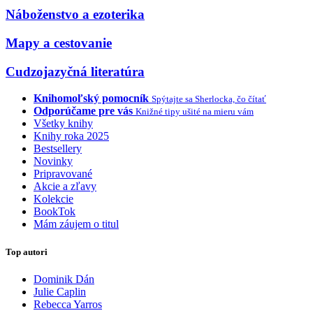
Náboženstvo a ezoterika
Mapy a cestovanie
Cudzojazyčná literatúra
Knihomoľský pomocník
Spýtajte sa Sherlocka, čo čítať
Odporúčame pre vás
Knižné tipy ušité na mieru vám
Všetky knihy
Knihy roka 2025
Bestsellery
Novinky
Pripravované
Akcie a zľavy
Kolekcie
BookTok
Mám záujem o titul
Top autori
Dominik Dán
Julie Caplin
Rebecca Yarros