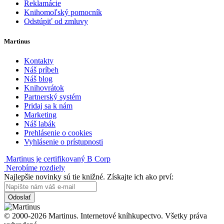
Reklamácie
Knihomoľský pomocník
Odstúpiť od zmluvy
Martinus
Kontakty
Náš príbeh
Náš blog
Knihovrátok
Partnerský systém
Pridaj sa k nám
Marketing
Náš labák
Prehlásenie o cookies
Vyhlásenie o prístupnosti
Martinus je certifikovaný B Corp
Nerobíme rozdiely
Najlepšie novinky sú tie knižné. Získajte ich ako prví:
Odoslať
© 2000-2026 Martinus. Internetové kníhkupectvo. Všetky práva