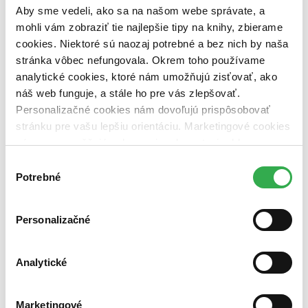
pripravujeme (0 titulov)
pripravujeme
Aby sme vedeli, ako sa na našom webe správate, a
dostupná (bez vypredaných) (0 titulov)
dostupná (bez
mohli vám zobraziť tie najlepšie tipy na knihy, zbierame
vypredaných)
cookies. Niektoré sú naozaj potrebné a bez nich by naša
Nové / čítané
stránka vôbec nefungovala. Okrem toho používame
nová (0 titulov)
nová
analytické cookies, ktoré nám umožňujú zisťovať, ako
čítaná (0 titulov)
čítaná
náš web funguje, a stále ho pre vás zlepšovať.
čítaná - výborný stav (0 titulov)
čítaná - výborný stav
Personalizačné cookies nám dovoľujú prispôsobovať
čítaná - mierne opotrebovaná (0 titulov)
čítaná - mierne
opotrebovaná
stránku pre vašu lepšiu orientáciu. Marketingové cookies
čítané verzie vypredaných kníh (0 titulov)
čítané verzie
nám zas umožňujú zobrazenie relevantnej reklamy.
vypredaných kníh
Niektoré údaje zdieľame aj s tretími stranami. Veľmi by
Výber
Zúžiť výber
nám pomohlo, keby sme mohli používať všetky tieto
Potrebné
súhlasu
cookies. Ďakujeme!
Zoradiť
Personalizačné
Analytické
Bestsellery
Top hodnotené
Novinky
Marketingové
Najdrahšie