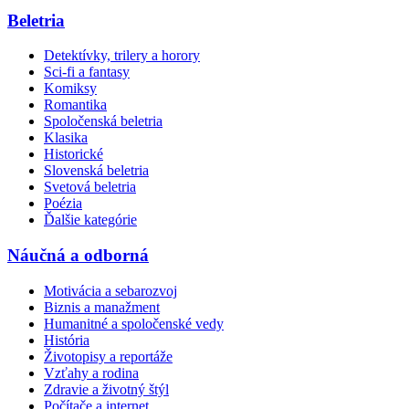
Beletria
Detektívky, trilery a horory
Sci-fi a fantasy
Komiksy
Romantika
Spoločenská beletria
Klasika
Historické
Slovenská beletria
Svetová beletria
Poézia
Ďalšie kategórie
Náučná a odborná
Motivácia a sebarozvoj
Biznis a manažment
Humanitné a spoločenské vedy
História
Životopisy a reportáže
Vzťahy a rodina
Zdravie a životný štýl
Počítače a internet