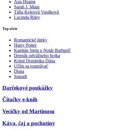
Ana Huang
Sarah J. Maas
Táňa Keleová Vasilková
Lucinda Riley
Top série
Romantické úteky
Harry Potter
Kapitán Stein a Notár Barbarič
Denník odvážneho bojka
Krimi Dominika Dána
Učím sa rozprávať
Duna
Smradi
Darčekové poukážky
Čítačky e-kníh
Vecičky od Martinusu
Káva, čaj a pochutiny