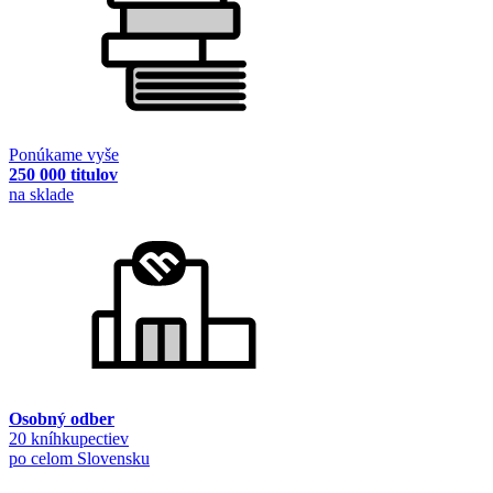
Ponúkame vyše
250 000 titulov
na sklade
Osobný odber
20 kníhkupectiev
po celom Slovensku