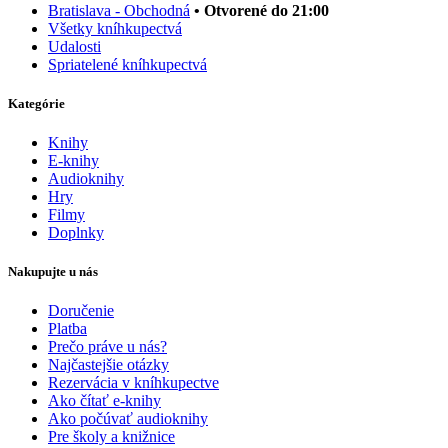
Bratislava - Obchodná
• Otvorené do 21:00
Všetky kníhkupectvá
Udalosti
Spriatelené kníhkupectvá
Kategórie
Knihy
E-knihy
Audioknihy
Hry
Filmy
Doplnky
Nakupujte u nás
Doručenie
Platba
Prečo práve u nás?
Najčastejšie otázky
Rezervácia v kníhkupectve
Ako čítať e-knihy
Ako počúvať audioknihy
Pre školy a knižnice