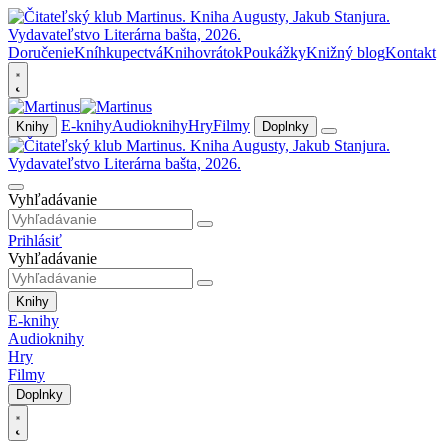
Doručenie
Kníhkupectvá
Knihovrátok
Poukážky
Knižný blog
Kontakt
E-knihy
Audioknihy
Hry
Filmy
Knihy
Doplnky
Vyhľadávanie
Prihlásiť
Vyhľadávanie
Knihy
E-knihy
Audioknihy
Hry
Filmy
Doplnky