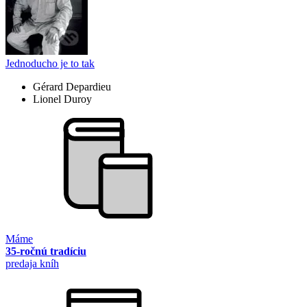
Jednoducho je to tak
Gérard Depardieu
Lionel Duroy
Máme
35-ročnú tradíciu
predaja kníh