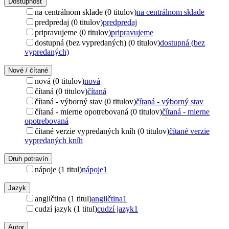
Dostupnosť
na centrálnom sklade (0 titulov)
na centrálnom sklade
predpredaj (0 titulov)
predpredaj
pripravujeme (0 titulov)
pripravujeme
dostupná (bez vypredaných) (0 titulov)
dostupná (bez
vypredaných)
Nové / čítané
nová (0 titulov)
nová
čítaná (0 titulov)
čítaná
čítaná - výborný stav (0 titulov)
čítaná - výborný stav
čítaná - mierne opotrebovaná (0 titulov)
čítaná - mierne
opotrebovaná
čítané verzie vypredaných kníh (0 titulov)
čítané verzie
vypredaných kníh
Druh potravín
nápoje (1 titul)
nápoje
1
Jazyk
angličtina (1 titul)
angličtina
1
cudzí jazyk (1 titul)
cudzí jazyk
1
Autor