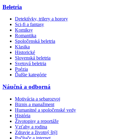
Beletria
Detektívky, trilery a horory
Sci-fi a fantasy
Komiksy
Romantika
Spoločenská beletria
Klasika
Historické
Slovenská beletria
Svetová beletria
Poézia
Ďalšie kategórie
Náučná a odborná
Motivácia a sebarozvoj
Biznis a manažment
Humanitné a spoločenské vedy
História
Životopisy a reportáže
Vzťahy a rodina
Zdravie a životný štýl
Počítače a internet