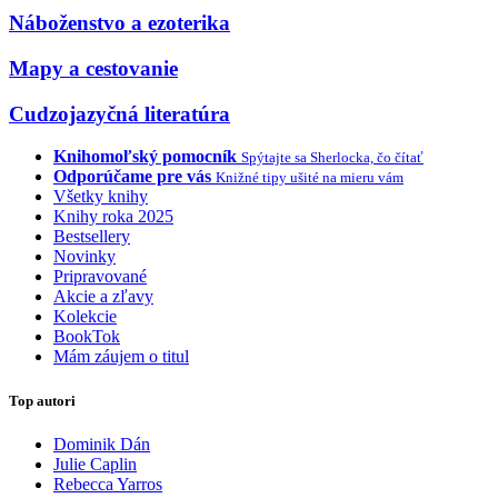
Náboženstvo a ezoterika
Mapy a cestovanie
Cudzojazyčná literatúra
Knihomoľský pomocník
Spýtajte sa Sherlocka, čo čítať
Odporúčame pre vás
Knižné tipy ušité na mieru vám
Všetky knihy
Knihy roka 2025
Bestsellery
Novinky
Pripravované
Akcie a zľavy
Kolekcie
BookTok
Mám záujem o titul
Top autori
Dominik Dán
Julie Caplin
Rebecca Yarros