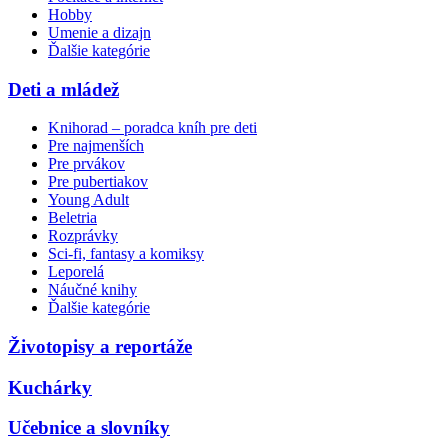
Hobby
Umenie a dizajn
Ďalšie kategórie
Deti a mládež
Knihorad – poradca kníh pre deti
Pre najmenších
Pre prvákov
Pre pubertiakov
Young Adult
Beletria
Rozprávky
Sci-fi, fantasy a komiksy
Leporelá
Náučné knihy
Ďalšie kategórie
Životopisy a reportáže
Kuchárky
Učebnice a slovníky