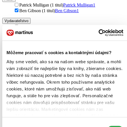
Patrick Mulligan (1 titul)
Patrick Mulligan
1
Ben Gibson (1 titul)
Ben Gibson
1
Vydavateľstvo
Michael Joseph (1 titul)
Michael Joseph
1
Väzba
pevná väzba (1 titul)
pevná väzba
1
Môžeme pracovať s cookies a kontaktnými údajmi?
Zúžiť výber
Aby sme vedeli, ako sa na našom webe správate, a mohli
Zoradiť
vám zobraziť tie najlepšie tipy na knihy, zbierame cookies.
Niektoré sú naozaj potrebné a bez nich by naša stránka
vôbec nefungovala. Okrem toho používame analytické
cookies, ktoré nám umožňujú zisťovať, ako náš web
Bestsellery
funguje, a stále ho pre vás zlepšovať. Personalizačné
Top hodnotené
Novinky
cookies nám dovoľujú prispôsobovať stránku pre vašu
Najdrahšie
lepšiu orientáciu. Marketingové cookies nám zas
Najlacnejšie
umožňujú zobrazenie relevantnej reklamy. Niektoré údaje
Najvyššia zľava
zdieľame aj s tretími stranami. Veľmi by nám pomohlo,
Výber