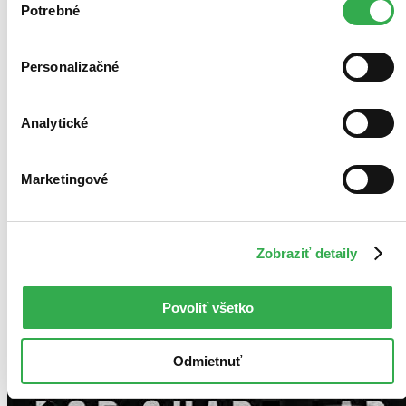
keby sme mohli používať všetky tieto cookies. Ďakujeme!
Potrebné
súhlasu
Použité filtre
Zrušiť filtre
Autor Ben Gibson
Personalizačné
Analytické
Marketingové
Zobraziť detaily
Povoliť všetko
Odmietnuť