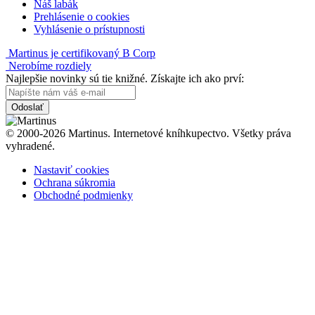
Náš labák
Prehlásenie o cookies
Vyhlásenie o prístupnosti
Martinus je certifikovaný B Corp
Nerobíme rozdiely
Najlepšie novinky sú tie knižné. Získajte ich ako prví:
Odoslať
© 2000-2026 Martinus. Internetové kníhkupectvo. Všetky práva
vyhradené.
Nastaviť cookies
Ochrana súkromia
Obchodné podmienky