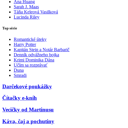
Ana Huang
Sarah J. Maas
Táňa Keleová Vasilková
Lucinda Riley
Top série
Romantické úteky
Harry Potter
Kapitán Stein a Notár Barbarič
Denník odvážneho bojka
Krimi Dominika Dána
Učím sa rozprávať
Duna
Smradi
Darčekové poukážky
Čítačky e-kníh
Vecičky od Martinusu
Káva, čaj a pochutiny