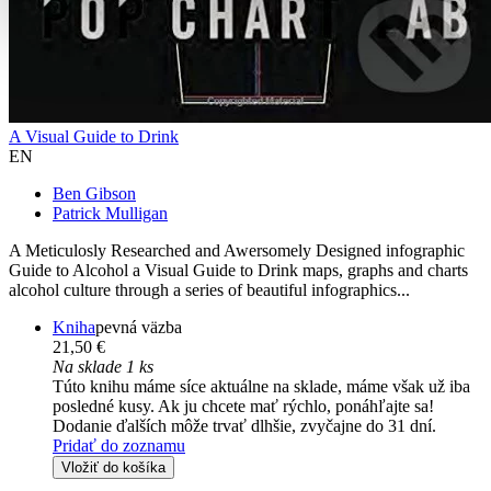
A Visual Guide to Drink
EN
Ben Gibson
Patrick Mulligan
A Meticulosly Researched and Awersomely Designed infographic
Guide to Alcohol a Visual Guide to Drink maps, graphs and charts
alcohol culture through a series of beautiful infographics...
Kniha
pevná väzba
21,50 €
Na sklade 1 ks
Túto knihu máme síce aktuálne na sklade, máme však už iba
posledné kusy. Ak ju chcete mať rýchlo, ponáhľajte sa!
Dodanie ďalších môže trvať dlhšie, zvyčajne do 31 dní.
Pridať do zoznamu
Vložiť do košíka