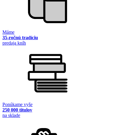
Máme
35-ročnú tradíciu
predaja kníh
Ponúkame vyše
250 000 titulov
na sklade