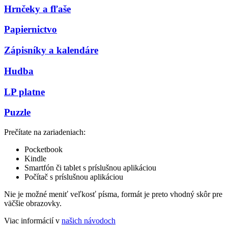
Hrnčeky a fľaše
Papiernictvo
Zápisníky a kalendáre
Hudba
LP platne
Puzzle
Prečítate na zariadeniach:
Pocketbook
Kindle
Smartfón či tablet s príslušnou aplikáciou
Počítač s príslušnou aplikáciou
Nie je možné meniť veľkosť písma, formát je preto vhodný skôr pre
väčšie obrazovky.
Viac informácií v
našich návodoch