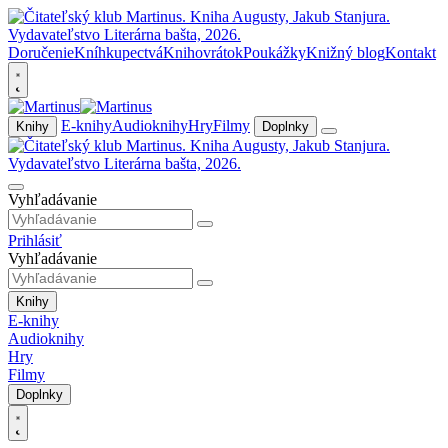
Doručenie
Kníhkupectvá
Knihovrátok
Poukážky
Knižný blog
Kontakt
E-knihy
Audioknihy
Hry
Filmy
Knihy
Doplnky
Vyhľadávanie
Prihlásiť
Vyhľadávanie
Knihy
E-knihy
Audioknihy
Hry
Filmy
Doplnky