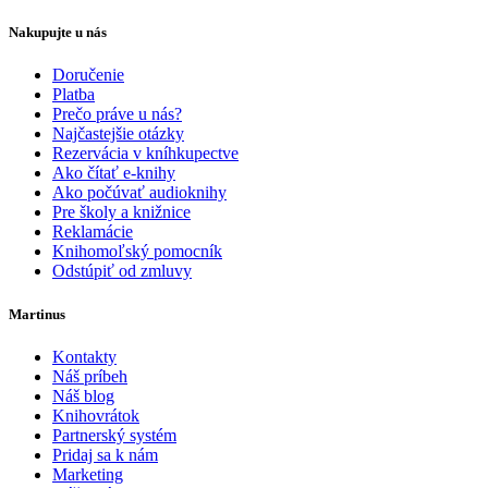
Nakupujte u nás
Doručenie
Platba
Prečo práve u nás?
Najčastejšie otázky
Rezervácia v kníhkupectve
Ako čítať e-knihy
Ako počúvať audioknihy
Pre školy a knižnice
Reklamácie
Knihomoľský pomocník
Odstúpiť od zmluvy
Martinus
Kontakty
Náš príbeh
Náš blog
Knihovrátok
Partnerský systém
Pridaj sa k nám
Marketing