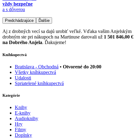
vždy bezpečne
a s dôverou
Predchádzajúce
Ďalšie
Aj z drobných vecí sa dajú urobiť veľké. Vďaka vašim Anjelským
drobným ste pri nákupoch na Martinuse darovali už
1 501 846,00 €
na Dobrého Anjela
. Ďakujeme!
Kníhkupectvá
Bratislava - Obchodná
• Otvorené do 20:00
Všetky kníhkupectvá
Udalosti
Spriatelené kníhkupectvá
Kategórie
Knihy
E-knihy
Audioknihy
Hry
Filmy
Doplnky