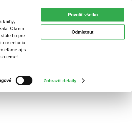
Povoliť všetko
a knihy,
ovala. Okrem
Odmietnuť
stále ho pre
u orientáciu.
dieľame aj s
Ďakujeme!
ngové
Zobraziť detaily