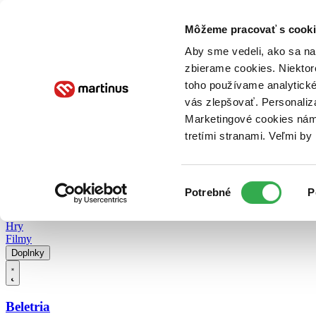
Doručenie
Kníhkupectvá
Knihovrátok
Poukážky
Knižný blog
Kontakt
Môžeme pracovať s cooki
Aby sme vedeli, ako sa na 
zbierame cookies. Niektor
E-knihy
Audioknihy
Hry
Filmy
Knihy
Doplnky
toho používame analytické
vás zlepšovať. Personaliz
Vyhľadávanie
Marketingové cookies nám 
tretími stranami. Veľmi b
Prihlásiť
Vyhľadávanie
Výber
Knihy
Potrebné
P
súhlasu
E-knihy
Audioknihy
Hry
Filmy
Doplnky
Beletria