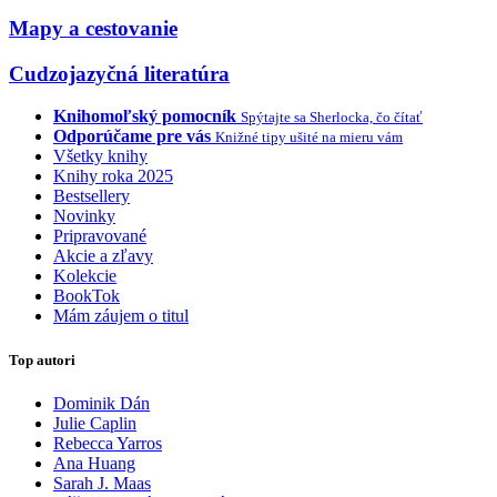
Mapy a cestovanie
Cudzojazyčná literatúra
Knihomoľský pomocník
Spýtajte sa Sherlocka, čo čítať
Odporúčame pre vás
Knižné tipy ušité na mieru vám
Všetky knihy
Knihy roka 2025
Bestsellery
Novinky
Pripravované
Akcie a zľavy
Kolekcie
BookTok
Mám záujem o titul
Top autori
Dominik Dán
Julie Caplin
Rebecca Yarros
Ana Huang
Sarah J. Maas