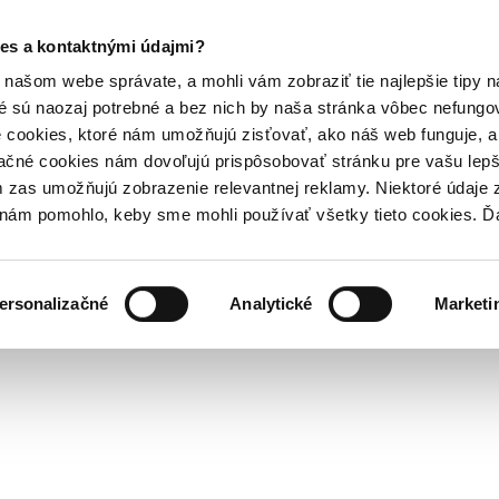
es a kontaktnými údajmi?
našom webe správate, a mohli vám zobraziť tie najlepšie tipy n
é sú naozaj potrebné a bez nich by naša stránka vôbec nefung
 cookies, ktoré nám umožňujú zisťovať, ako náš web funguje, a 
ačné cookies nám dovoľujú prispôsobovať stránku pre vašu lepši
zas umožňujú zobrazenie relevantnej reklamy. Niektoré údaje z
y nám pomohlo, keby sme mohli používať všetky tieto cookies. 
ersonalizačné
Analytické
Marketi