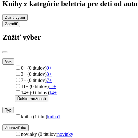
Knihy z kategórie beletria pre deti od a
Zúžiť výber
Zoradiť
Zúžiť výber
Vek
0+ (0 titulov)
0+
3+ (0 titulov)
3+
7+ (0 titulov)
7+
11+ (0 titulov)
11+
14+ (0 titulov)
14+
Ďalšie možnosti
Typ
kniha (1 titul)
kniha
1
Zobraziť iba
novinky (0 titulov)
novinky