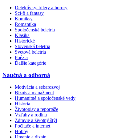
Detektívky, trilery a horory
Sci-fi a fantasy
Komiksy
Romantika
Spoločenská beletria
Klasika
Historické
Slovenská beletria
Svetová beletria
Poézia
Ďalšie kategórie
Náučná a odborná
Motivácia a sebarozvoj
Biznis a manažment
Humanitné a spoločenské vedy
História
Životopisy a reportáže
Vzťahy a rodina
Zdravie a životný štýl
Počítače a internet
Hobby
Umenie a dizajn