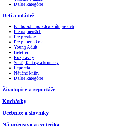
Ďalšie kategórie
Deti a mládež
Knihorad – poradca kníh pre deti
Pre najmenších
Pre prvákov
Pre pubertiakov
Young Adult
Beletria
Rozprávky
Sci-fi, fantasy a komiksy
Leporelá
Náučné knihy
Ďalšie kategórie
Životopisy a reportáže
Kuchárky
Učebnice a slovníky
Náboženstvo a ezoterika