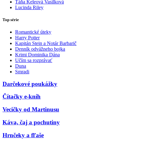
Táňa Keleová Vasilková
Lucinda Riley
Top série
Romantické úteky
Harry Potter
Kapitán Stein a Notár Barbarič
Denník odvážneho bojka
Krimi Dominika Dána
Učím sa rozprávať
Duna
Smradi
Darčekové poukážky
Čítačky e-kníh
Vecičky od Martinusu
Káva, čaj a pochutiny
Hrnčeky a fľaše