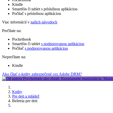
Kindle
Smartfón či tablet s príslušnou aplikáciou
Počítač s príslušnou aplikáciou
Viac informácií v
našich návodoch
Prečítate na:
Pocketbook
Smartfón či tablet
s podporovanou aplikáciou
Počítač
s podporovanou aplikáciou
Neprečítate na:
Kindle
Ako čítať e-knihy zabezpečené cez Adobe DRM?
Knihy
Pre deti a mládež
Beletria pre deti