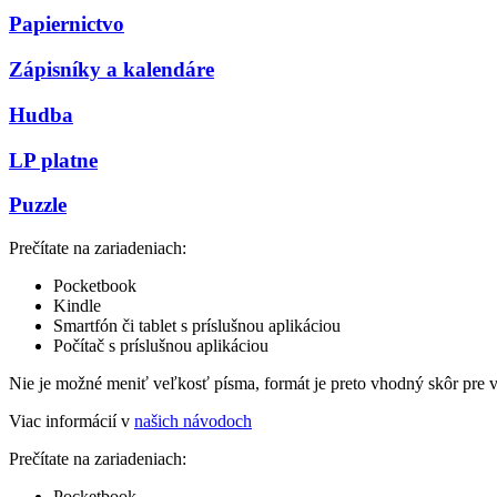
Papiernictvo
Zápisníky a kalendáre
Hudba
LP platne
Puzzle
Prečítate na zariadeniach:
Pocketbook
Kindle
Smartfón či tablet s príslušnou aplikáciou
Počítač s príslušnou aplikáciou
Nie je možné meniť veľkosť písma, formát je preto vhodný skôr pre 
Viac informácií v
našich návodoch
Prečítate na zariadeniach:
Pocketbook