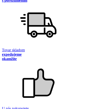
s porozumením
Tovar skladom
expedujeme
okamžite
U nás nakupujete