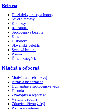
Beletria
Detektívky, trilery a horory
Sci-fi a fantasy
Komiksy
Romantika
Spoločenská beletria
Klasika
Historické
Slovenská beletria
Svetová beletria
Poézia
Ďalšie kategórie
Náučná a odborná
Motivácia a sebarozvoj
Biznis a manažment
Humanitné a spoločenské vedy
História
Životopisy a reportáže
Vzťahy a rodina
Zdravie a životný štýl
Počítače a internet