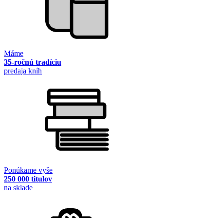
Máme
35-ročnú tradíciu
predaja kníh
Ponúkame vyše
250 000 titulov
na sklade