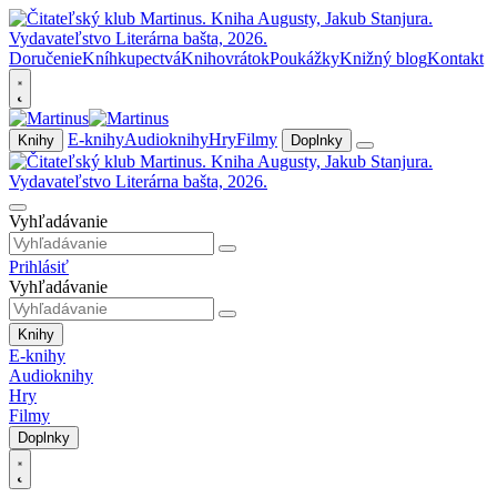
Doručenie
Kníhkupectvá
Knihovrátok
Poukážky
Knižný blog
Kontakt
E-knihy
Audioknihy
Hry
Filmy
Knihy
Doplnky
Vyhľadávanie
Prihlásiť
Vyhľadávanie
Knihy
E-knihy
Audioknihy
Hry
Filmy
Doplnky