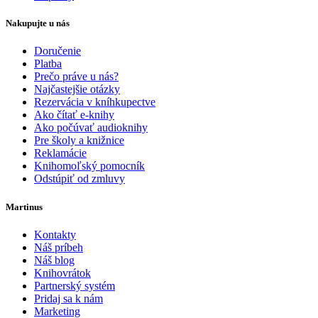
Nakupujte u nás
Doručenie
Platba
Prečo práve u nás?
Najčastejšie otázky
Rezervácia v kníhkupectve
Ako čítať e-knihy
Ako počúvať audioknihy
Pre školy a knižnice
Reklamácie
Knihomoľský pomocník
Odstúpiť od zmluvy
Martinus
Kontakty
Náš príbeh
Náš blog
Knihovrátok
Partnerský systém
Pridaj sa k nám
Marketing