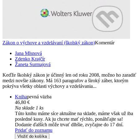
Zákon o výchove a vzdelávaní (školský zákon)
Komentár
Jana Mlsnová
Zdenko Krajčír
Žaneta Surmajová
Keďže školský zákon je účinný len od roku 2008, možno ho zaradiť
medzi novšie zákony. Má 163 paragrafov a široký záber, ktorým
pokrýva všetky oblasti výchovy a vzdelávania...
Kniha
pevná väzba
46,80 €
Na sklade 1 ks
Túto knihu máme síce aktuálne na sklade, máme však už iba
posledné kusy. Ak ju chcete mať rýchlo, ponáhľajte sa!
Dodanie ďalších môže trvať dlhšie, zvyčajne do 17 dní.
Pridať do zoznamu
Vložiť do košíka