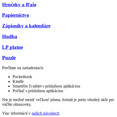
Hrnčeky a fľaše
Papiernictvo
Zápisníky a kalendáre
Hudba
LP platne
Puzzle
Prečítate na zariadeniach:
Pocketbook
Kindle
Smartfón či tablet s príslušnou aplikáciou
Počítač s príslušnou aplikáciou
Nie je možné meniť veľkosť písma, formát je preto vhodný skôr pre
väčšie obrazovky.
Viac informácií v
našich návodoch