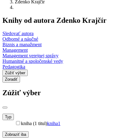
Zdenko Krajčír
Knihy od autora Zdenko Krajčír
Sledovať autora
Odborné a náučné
Biznis a manažment
Management
Management verejnej správy
Humanitné a spoločenské vedy
Pedagogika
Zúžiť výber
Zoradiť
Zúžiť výber
Typ
kniha (1 titul)
kniha
1
Zobraziť iba