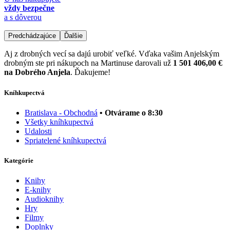
vždy bezpečne
a s dôverou
Predchádzajúce
Ďalšie
Aj z drobných vecí sa dajú urobiť veľké. Vďaka vašim Anjelským
drobným ste pri nákupoch na Martinuse darovali už
1 501 406,00 €
na Dobrého Anjela
. Ďakujeme!
Kníhkupectvá
Bratislava - Obchodná
• Otvárame o 8:30
Všetky kníhkupectvá
Udalosti
Spriatelené kníhkupectvá
Kategórie
Knihy
E-knihy
Audioknihy
Hry
Filmy
Doplnky