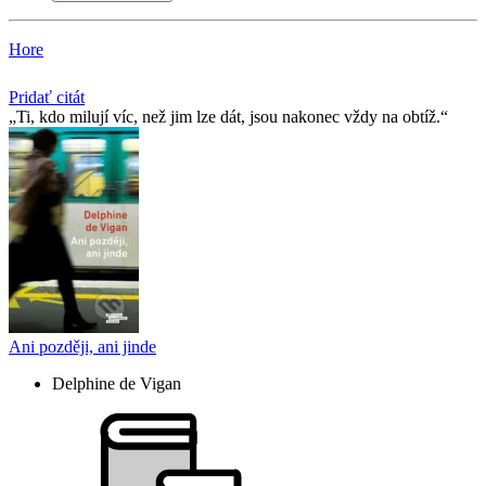
Hore
Pridať citát
Ti, kdo milují víc, než jim lze dát, jsou nakonec vždy na obtíž.
Ani později, ani jinde
Delphine de Vigan