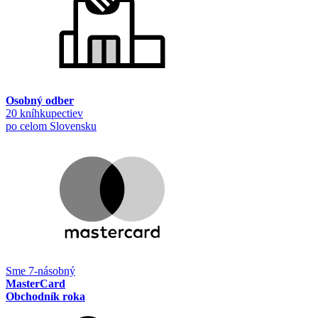
Osobný odber
20 kníhkupectiev
po celom Slovensku
Sme 7-násobný
MasterCard
Obchodník roka