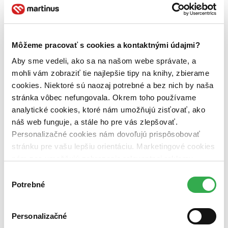
Wolters Kluwer (1 titul)
Wolters Kluwer
1
Väzba
pevná väzba (1 titul)
pevná väzba
1
Môžeme pracovať s cookies a kontaktnými údajmi?
Zúžiť výber
Aby sme vedeli, ako sa na našom webe správate, a
Zoradiť
mohli vám zobraziť tie najlepšie tipy na knihy, zbierame
cookies. Niektoré sú naozaj potrebné a bez nich by naša
stránka vôbec nefungovala. Okrem toho používame
analytické cookies, ktoré nám umožňujú zisťovať, ako
Bestsellery
náš web funguje, a stále ho pre vás zlepšovať.
Top hodnotené
Personalizačné cookies nám dovoľujú prispôsobovať
Novinky
stránku pre vašu lepšiu orientáciu. Marketingové cookies
Najdrahšie
Najlacnejšie
nám zas umožňujú zobrazenie relevantnej reklamy.
Najvyššia zľava
Niektoré údaje zdieľame aj s tretími stranami. Veľmi by
Výber
nám pomohlo, keby sme mohli používať všetky tieto
Potrebné
súhlasu
Použité filtre
cookies. Ďakujeme!
Zrušiť filtre
dostupné
Personalizačné