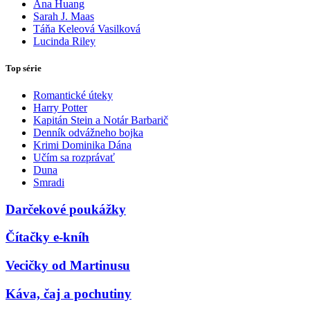
Ana Huang
Sarah J. Maas
Táňa Keleová Vasilková
Lucinda Riley
Top série
Romantické úteky
Harry Potter
Kapitán Stein a Notár Barbarič
Denník odvážneho bojka
Krimi Dominika Dána
Učím sa rozprávať
Duna
Smradi
Darčekové poukážky
Čítačky e-kníh
Vecičky od Martinusu
Káva, čaj a pochutiny