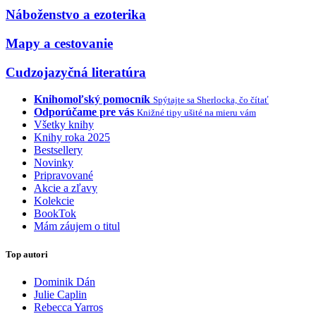
Náboženstvo a ezoterika
Mapy a cestovanie
Cudzojazyčná literatúra
Knihomoľský pomocník
Spýtajte sa Sherlocka, čo čítať
Odporúčame pre vás
Knižné tipy ušité na mieru vám
Všetky knihy
Knihy roka 2025
Bestsellery
Novinky
Pripravované
Akcie a zľavy
Kolekcie
BookTok
Mám záujem o titul
Top autori
Dominik Dán
Julie Caplin
Rebecca Yarros