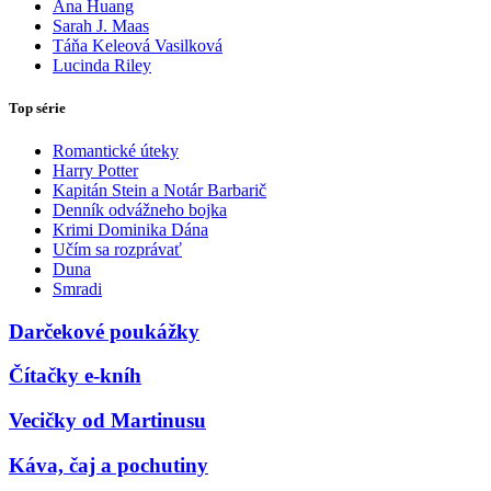
Ana Huang
Sarah J. Maas
Táňa Keleová Vasilková
Lucinda Riley
Top série
Romantické úteky
Harry Potter
Kapitán Stein a Notár Barbarič
Denník odvážneho bojka
Krimi Dominika Dána
Učím sa rozprávať
Duna
Smradi
Darčekové poukážky
Čítačky e-kníh
Vecičky od Martinusu
Káva, čaj a pochutiny