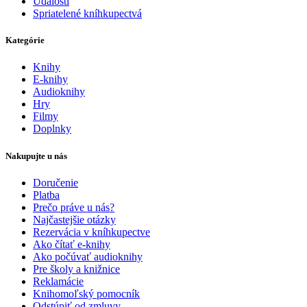
Udalosti
Spriatelené kníhkupectvá
Kategórie
Knihy
E-knihy
Audioknihy
Hry
Filmy
Doplnky
Nakupujte u nás
Doručenie
Platba
Prečo práve u nás?
Najčastejšie otázky
Rezervácia v kníhkupectve
Ako čítať e-knihy
Ako počúvať audioknihy
Pre školy a knižnice
Reklamácie
Knihomoľský pomocník
Odstúpiť od zmluvy