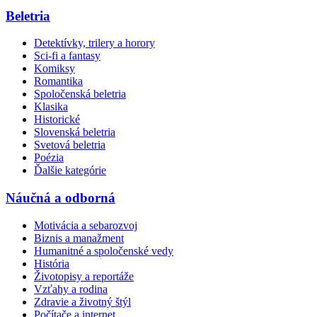
Beletria
Detektívky, trilery a horory
Sci-fi a fantasy
Komiksy
Romantika
Spoločenská beletria
Klasika
Historické
Slovenská beletria
Svetová beletria
Poézia
Ďalšie kategórie
Náučná a odborná
Motivácia a sebarozvoj
Biznis a manažment
Humanitné a spoločenské vedy
História
Životopisy a reportáže
Vzťahy a rodina
Zdravie a životný štýl
Počítače a internet