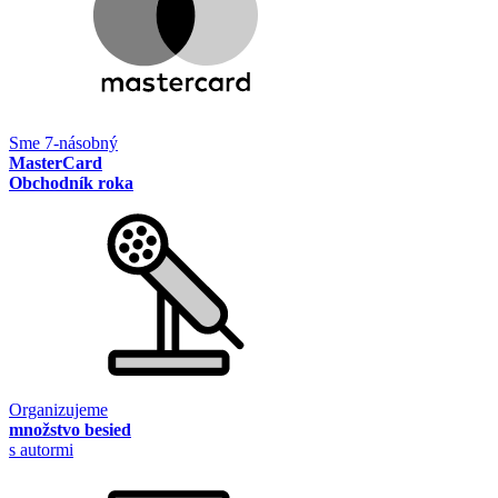
Sme 7-násobný
MasterCard
Obchodník roka
Organizujeme
množstvo besied
s autormi