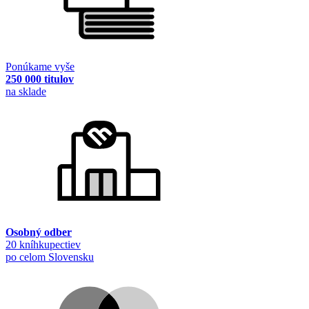
Ponúkame vyše
250 000 titulov
na sklade
Osobný odber
20 kníhkupectiev
po celom Slovensku