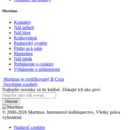
Martinus
Kontakty
Náš príbeh
Náš blog
Knihovrátok
Partnerský systém
Pridaj sa k nám
Marketing
Náš labák
Prehlásenie o cookies
Vyhlásenie o prístupnosti
Martinus je certifikovaný B Corp
Nerobíme rozdiely
Najlepšie novinky sú tie knižné. Získajte ich ako prví:
Odoslať
© 2000-2026 Martinus. Internetové kníhkupectvo. Všetky práva
vyhradené.
Nastaviť cookies