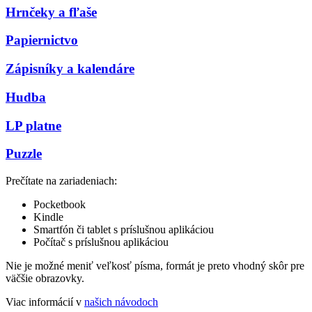
Hrnčeky a fľaše
Papiernictvo
Zápisníky a kalendáre
Hudba
LP platne
Puzzle
Prečítate na zariadeniach:
Pocketbook
Kindle
Smartfón či tablet s príslušnou aplikáciou
Počítač s príslušnou aplikáciou
Nie je možné meniť veľkosť písma, formát je preto vhodný skôr pre
väčšie obrazovky.
Viac informácií v
našich návodoch