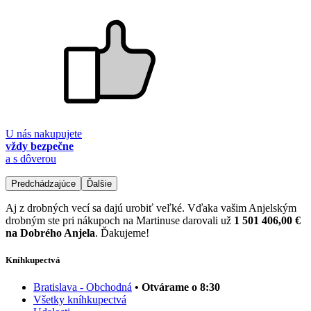
U nás nakupujete
vždy bezpečne
a s dôverou
Predchádzajúce
Ďalšie
Aj z drobných vecí sa dajú urobiť veľké. Vďaka vašim Anjelským
drobným ste pri nákupoch na Martinuse darovali už
1 501 406,00 €
na Dobrého Anjela
. Ďakujeme!
Kníhkupectvá
Bratislava - Obchodná
• Otvárame o 8:30
Všetky kníhkupectvá