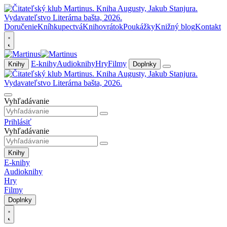
Doručenie
Kníhkupectvá
Knihovrátok
Poukážky
Knižný blog
Kontakt
E-knihy
Audioknihy
Hry
Filmy
Knihy
Doplnky
Vyhľadávanie
Prihlásiť
Vyhľadávanie
Knihy
E-knihy
Audioknihy
Hry
Filmy
Doplnky