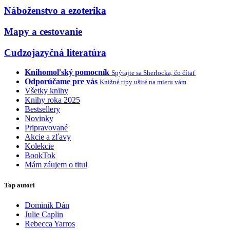
Náboženstvo a ezoterika
Mapy a cestovanie
Cudzojazyčná literatúra
Knihomoľský pomocník
Spýtajte sa Sherlocka, čo čítať
Odporúčame pre vás
Knižné tipy ušité na mieru vám
Všetky knihy
Knihy roka 2025
Bestsellery
Novinky
Pripravované
Akcie a zľavy
Kolekcie
BookTok
Mám záujem o titul
Top autori
Dominik Dán
Julie Caplin
Rebecca Yarros