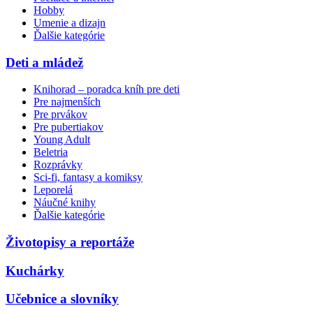
Hobby
Umenie a dizajn
Ďalšie kategórie
Deti a mládež
Knihorad – poradca kníh pre deti
Pre najmenších
Pre prvákov
Pre pubertiakov
Young Adult
Beletria
Rozprávky
Sci-fi, fantasy a komiksy
Leporelá
Náučné knihy
Ďalšie kategórie
Životopisy a reportáže
Kuchárky
Učebnice a slovníky