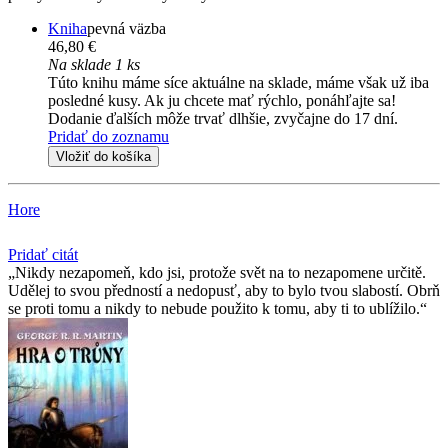
Kniha
pevná väzba
46,80 €
Na sklade 1 ks
Túto knihu máme síce aktuálne na sklade, máme však už iba
posledné kusy. Ak ju chcete mať rýchlo, ponáhľajte sa!
Dodanie ďalších môže trvať dlhšie, zvyčajne do 17 dní.
Pridať do zoznamu
Vložiť do košíka
Hore
Pridať citát
Nikdy nezapomeň, kdo jsi, protože svět na to nezapomene určitě.
Udělej to svou předností a nedopusť, aby to bylo tvou slabostí. Obrň
se proti tomu a nikdy to nebude použito k tomu, aby ti to ublížilo.