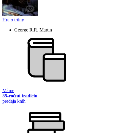
Hra o trůny
George R.R. Martin
Máme
35-ročnú tradíciu
predaja kníh