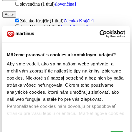
slovenčina (1 titul)
slovenčina
1
Autor
Zdenko Krajčír (1 titul)
Zdenko Krajčír
1
Jana Mlsnová (1 titul)
Jana Mlsnová
1
Žaneta Surmajová (1 titul)
Žaneta Surmajová
1
Vydavateľstvo
Wolters Kluwer (1 titul)
Wolters Kluwer
1
Môžeme pracovať s cookies a kontaktnými údajmi?
Väzba
Aby sme vedeli, ako sa na našom webe správate, a
pevná väzba (1 titul)
pevná väzba
1
mohli vám zobraziť tie najlepšie tipy na knihy, zbierame
Zúžiť výber
cookies. Niektoré sú naozaj potrebné a bez nich by naša
stránka vôbec nefungovala. Okrem toho používame
Zoradiť
analytické cookies, ktoré nám umožňujú zisťovať, ako
náš web funguje, a stále ho pre vás zlepšovať.
Personalizačné cookies nám dovoľujú prispôsobovať
stránku pre vašu lepšiu orientáciu. Marketingové cookies
Bestsellery
nám zas umožňujú zobrazenie relevantnej reklamy.
Top hodnotené
Niektoré údaje zdieľame aj s tretími stranami. Veľmi by
Novinky
Výber