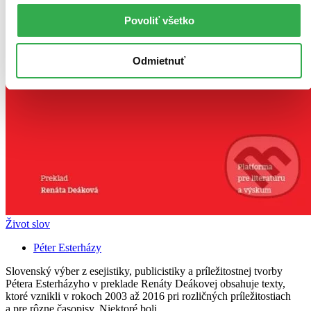
Povoliť všetko
Odmietnuť
Život slov
Péter Esterházy
Slovenský výber z esejistiky, publicistiky a príležitostnej tvorby
Pétera Esterházyho v preklade Renáty Deákovej obsahuje texty,
ktoré vznikli v rokoch 2003 až 2016 pri rozličných príležitostiach
a pre rôzne časopisy. Niektoré boli...