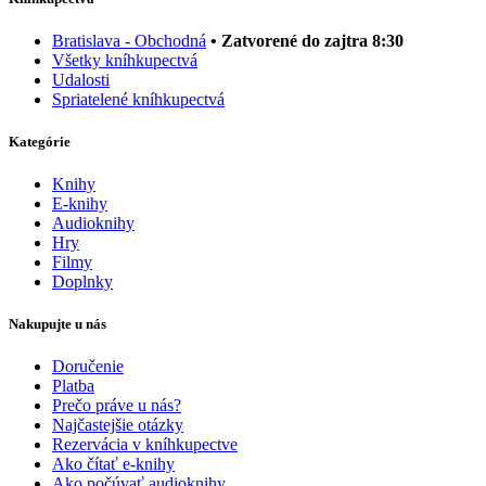
Bratislava - Obchodná
• Zatvorené do zajtra 8:30
Všetky kníhkupectvá
Udalosti
Spriatelené kníhkupectvá
Kategórie
Knihy
E-knihy
Audioknihy
Hry
Filmy
Doplnky
Nakupujte u nás
Doručenie
Platba
Prečo práve u nás?
Najčastejšie otázky
Rezervácia v kníhkupectve
Ako čítať e-knihy
Ako počúvať audioknihy