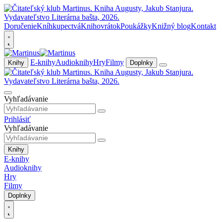
Doručenie
Kníhkupectvá
Knihovrátok
Poukážky
Knižný blog
Kontakt
E-knihy
Audioknihy
Hry
Filmy
Knihy
Doplnky
Vyhľadávanie
Prihlásiť
Vyhľadávanie
Knihy
E-knihy
Audioknihy
Hry
Filmy
Doplnky