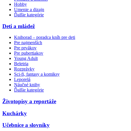
Hobby
Umenie a dizajn
Ďalšie kategórie
Deti a mládež
Knihorad – poradca kníh pre deti
Pre najmenších
Pre prvákov
Pre pubertiakov
Young Adult
Beletria
Rozprávky
Sci-fi, fantasy a komiksy
Leporelá
Náučné knihy
Ďalšie kategórie
Životopisy a reportáže
Kuchárky
Učebnice a slovníky