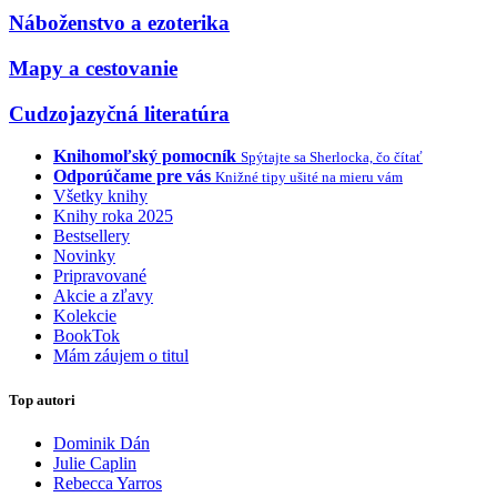
Náboženstvo a ezoterika
Mapy a cestovanie
Cudzojazyčná literatúra
Knihomoľský pomocník
Spýtajte sa Sherlocka, čo čítať
Odporúčame pre vás
Knižné tipy ušité na mieru vám
Všetky knihy
Knihy roka 2025
Bestsellery
Novinky
Pripravované
Akcie a zľavy
Kolekcie
BookTok
Mám záujem o titul
Top autori
Dominik Dán
Julie Caplin
Rebecca Yarros