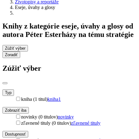
Životopisy a reportáže
Eseje, úvahy a glosy
Knihy z kategórie eseje, úvahy a glosy od
autora Péter Esterházy na tému stratégie
Zúžiť výber
Zoradiť
Zúžiť výber
Typ
kniha (1 titul)
kniha
1
Zobraziť iba
novinky (0 titulov)
novinky
zľavnené tituly (0 titulov)
zľavnené tituly
Dostupnosť