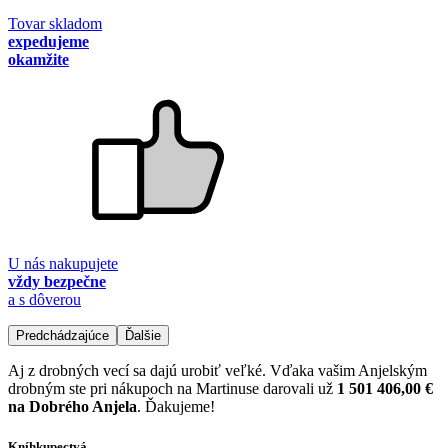
Tovar skladom
expedujeme
okamžite
U nás nakupujete
vždy bezpečne
a s dôverou
Predchádzajúce
Ďalšie
Aj z drobných vecí sa dajú urobiť veľké. Vďaka vašim Anjelským
drobným ste pri nákupoch na Martinuse darovali už
1 501 406,00 €
na Dobrého Anjela
. Ďakujeme!
Kníhkupectvá