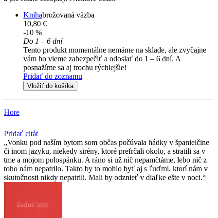
Kniha
brožovaná väzba
10,80 €
-10 %
Do 1 – 6 dní
Tento produkt momentálne nemáme na sklade, ale zvyčajne
vám ho vieme zabezpečiť a odoslať do 1 – 6 dní. A
posnažíme sa aj trochu rýchlejšie!
Pridať do zoznamu
Vložiť do košíka
Hore
Pridať citát
Vonku pod naším bytom som občas počúvala hádky v španielčine
či inom jazyku, niekedy sirény, ktoré prefrčali okolo, a stratili sa v
tme a mojom polospánku. A ráno si už nič nepamčtáme, lebo nič z
toho nám nepatrilo. Takto by to mohlo byť aj s ľuďmi, ktorí nám v
skutočnosti nikdy nepatrili. Mali by odznieť v diaľke ešte v noci.