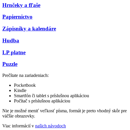
Hrnčeky a fľaše
Papiernictvo
Zápisníky a kalendáre
Hudba
LP platne
Puzzle
Prečítate na zariadeniach:
Pocketbook
Kindle
Smartfón či tablet s príslušnou aplikáciou
Počítač s príslušnou aplikáciou
Nie je možné meniť veľkosť písma, formát je preto vhodný skôr pre
väčšie obrazovky.
Viac informácií v
našich návodoch