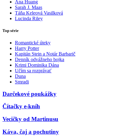
Ana Huang
Sarah J. Maas
Táňa Keleová Vasilková
Lucinda Riley
Top série
Romantické úteky
Harry Potter
Kapitán Stein a Notár Barbarič
Denník odvážneho bojka
Krimi Dominika Dána
Učím sa rozprávať
Duna
Smradi
Darčekové poukážky
Čítačky e-kníh
Vecičky od Martinusu
Káva, čaj a pochutiny