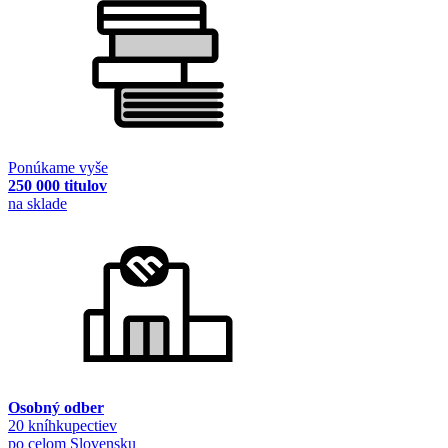
Ponúkame vyše
250 000 titulov
na sklade
Osobný odber
20 kníhkupectiev
po celom Slovensku