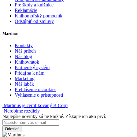
Pre školy a knižnice
Reklamácie
Knihomoľský pomocník
Odstúpiť od zmluvy
Martinus
Kontakty
Náš príbeh
Náš blog
Knihovrátok
Partnerský systém
Pridaj sa k nám
Marketing
Náš labák
Prehlásenie o cookies
Vyhlásenie o prístupnosti
Martinus je certifikovaný B Corp
Nerobíme rozdiely
Najlepšie novinky sú tie knižné. Získajte ich ako prví:
Odoslať