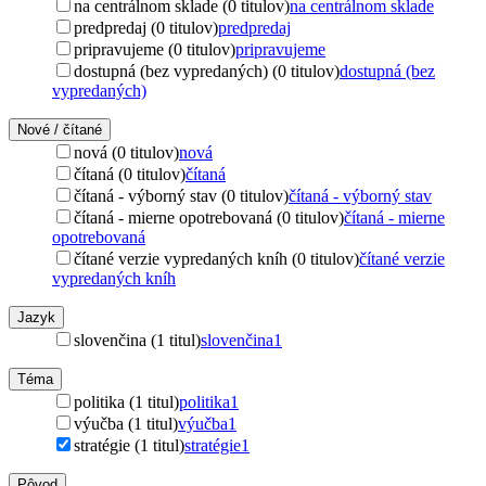
na centrálnom sklade (0 titulov)
na centrálnom sklade
predpredaj (0 titulov)
predpredaj
pripravujeme (0 titulov)
pripravujeme
dostupná (bez vypredaných) (0 titulov)
dostupná (bez
vypredaných)
Nové / čítané
nová (0 titulov)
nová
čítaná (0 titulov)
čítaná
čítaná - výborný stav (0 titulov)
čítaná - výborný stav
čítaná - mierne opotrebovaná (0 titulov)
čítaná - mierne
opotrebovaná
čítané verzie vypredaných kníh (0 titulov)
čítané verzie
vypredaných kníh
Jazyk
slovenčina (1 titul)
slovenčina
1
Téma
politika (1 titul)
politika
1
výučba (1 titul)
výučba
1
stratégie (1 titul)
stratégie
1
Pôvod