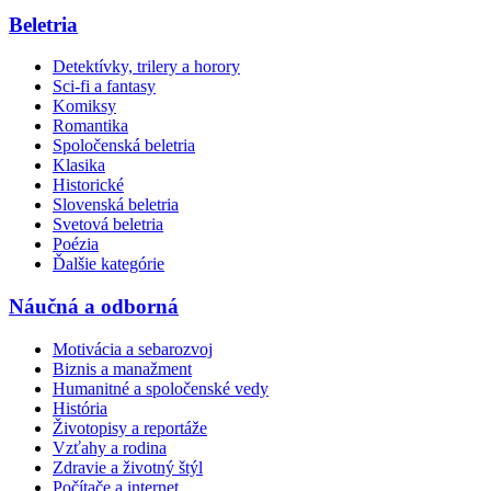
Beletria
Detektívky, trilery a horory
Sci-fi a fantasy
Komiksy
Romantika
Spoločenská beletria
Klasika
Historické
Slovenská beletria
Svetová beletria
Poézia
Ďalšie kategórie
Náučná a odborná
Motivácia a sebarozvoj
Biznis a manažment
Humanitné a spoločenské vedy
História
Životopisy a reportáže
Vzťahy a rodina
Zdravie a životný štýl
Počítače a internet