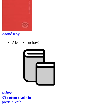
Zadné izby
Alena Sabuchová
Máme
35-ročnú tradíciu
predaja kníh