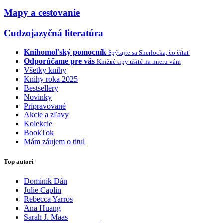
Mapy a cestovanie
Cudzojazyčná literatúra
Knihomoľský pomocník
Spýtajte sa Sherlocka, čo čítať
Odporúčame pre vás
Knižné tipy ušité na mieru vám
Všetky knihy
Knihy roka 2025
Bestsellery
Novinky
Pripravované
Akcie a zľavy
Kolekcie
BookTok
Mám záujem o titul
Top autori
Dominik Dán
Julie Caplin
Rebecca Yarros
Ana Huang
Sarah J. Maas