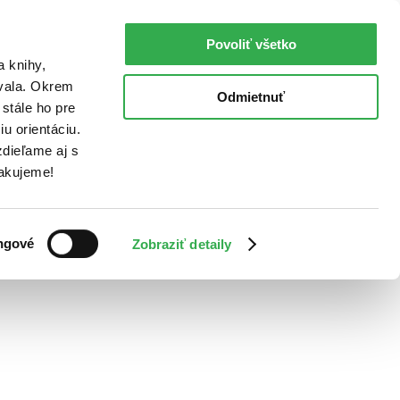
Povoliť všetko
a knihy,
ovala. Okrem
Odmietnuť
stále ho pre
u orientáciu.
dieľame aj s
Ďakujeme!
ngové
Zobraziť detaily