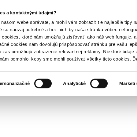
es a kontaktnými údajmi?
našom webe správate, a mohli vám zobraziť tie najlepšie tipy n
é sú naozaj potrebné a bez nich by naša stránka vôbec nefung
 cookies, ktoré nám umožňujú zisťovať, ako náš web funguje, a 
ačné cookies nám dovoľujú prispôsobovať stránku pre vašu lepši
zas umožňujú zobrazenie relevantnej reklamy. Niektoré údaje z
y nám pomohlo, keby sme mohli používať všetky tieto cookies. 
ersonalizačné
Analytické
Marketi