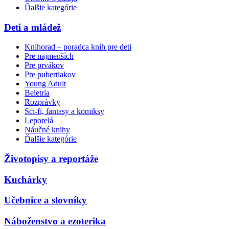
Ďalšie kategórie
Deti a mládež
Knihorad – poradca kníh pre deti
Pre najmenších
Pre prvákov
Pre pubertiakov
Young Adult
Beletria
Rozprávky
Sci-fi, fantasy a komiksy
Leporelá
Náučné knihy
Ďalšie kategórie
Životopisy a reportáže
Kuchárky
Učebnice a slovníky
Náboženstvo a ezoterika