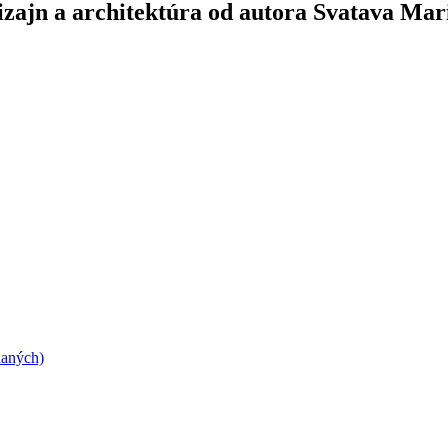
dizajn a architektúra od autora Svatava Ma
daných)