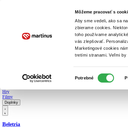
Doručenie
Kníhkupectvá
Knihovrátok
Poukážky
Knižný blog
Kontakt
Môžeme pracovať s cooki
Aby sme vedeli, ako sa na 
zbierame cookies. Niektor
E-knihy
Audioknihy
Hry
Filmy
Knihy
Doplnky
toho používame analytické
vás zlepšovať. Personaliz
Vyhľadávanie
Marketingové cookies nám 
tretími stranami. Veľmi b
Prihlásiť
Vyhľadávanie
Výber
Knihy
Potrebné
P
súhlasu
E-knihy
Audioknihy
Hry
Filmy
Doplnky
Beletria