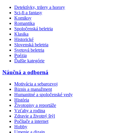
Detektívky, trilery a horory
Sci-fi a fantasy
Komiksy
Romantika
Spoločenská beletria
Klasika
Historické
Slovenská beletria
Svetová beletria
Poézia
Ďalšie kategórie
Náučná a odborná
Motivácia a sebarozvoj
Biznis a manažment
Humanitné a spoločenské vedy
História
Životopisy a reportáže
Vzťahy a rodina
Zdravie a životný štýl
Počítače a internet
Hobby
Umenie a dizajn