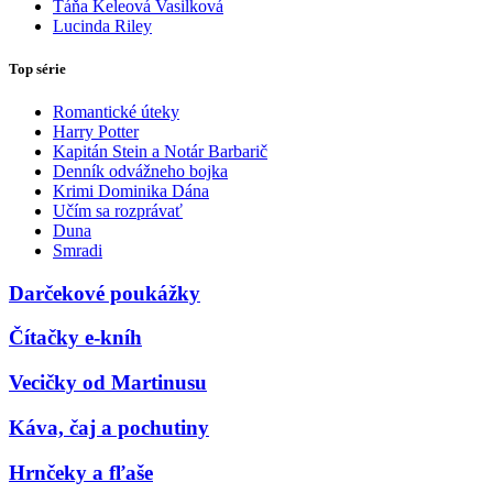
Táňa Keleová Vasilková
Lucinda Riley
Top série
Romantické úteky
Harry Potter
Kapitán Stein a Notár Barbarič
Denník odvážneho bojka
Krimi Dominika Dána
Učím sa rozprávať
Duna
Smradi
Darčekové poukážky
Čítačky e-kníh
Vecičky od Martinusu
Káva, čaj a pochutiny
Hrnčeky a fľaše