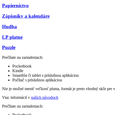
Papiernictvo
Zápisníky a kalendáre
Hudba
LP platne
Puzzle
Prečítate na zariadeniach:
Pocketbook
Kindle
Smartfón či tablet s príslušnou aplikáciou
Počítač s príslušnou aplikáciou
Nie je možné meniť veľkosť písma, formát je preto vhodný skôr pre 
Viac informácií v
našich návodoch
Prečítate na zariadeniach:
Pocketbook