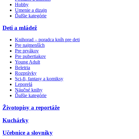
Hobby
Umenie a dizajn
Ďalšie kategórie
Deti a mládež
Knihorad – poradca kníh pre deti
Pre najmenších
Pre prvákov
Pre pubertiakov
Young Adult
Beletria
Rozprávky
Sci-fi, fantasy a komiksy
Leporelá
Náučné knihy
Ďalšie kategórie
Životopisy a reportáže
Kuchárky
Učebnice a slovníky