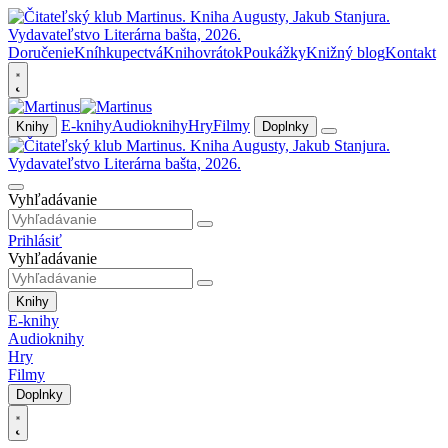
Doručenie
Kníhkupectvá
Knihovrátok
Poukážky
Knižný blog
Kontakt
E-knihy
Audioknihy
Hry
Filmy
Knihy
Doplnky
Vyhľadávanie
Prihlásiť
Vyhľadávanie
Knihy
E-knihy
Audioknihy
Hry
Filmy
Doplnky