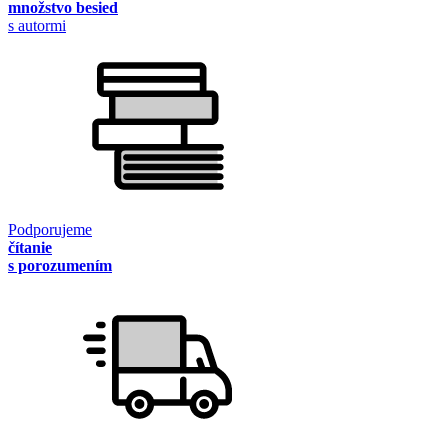
množstvo besied
s autormi
Podporujeme
čítanie
s porozumením