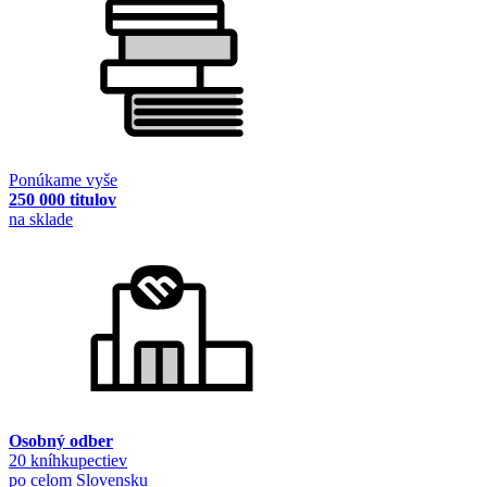
Ponúkame vyše
250 000 titulov
na sklade
Osobný odber
20 kníhkupectiev
po celom Slovensku