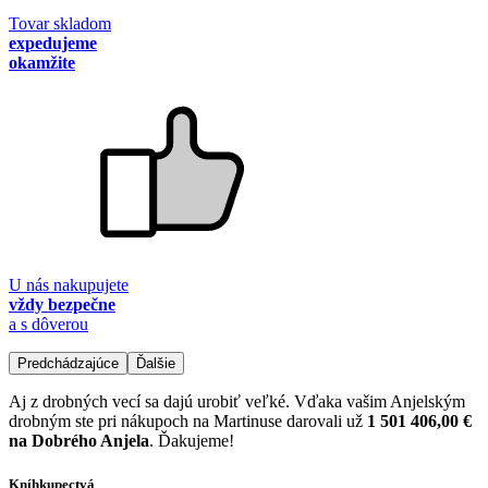
Tovar skladom
expedujeme
okamžite
U nás nakupujete
vždy bezpečne
a s dôverou
Predchádzajúce
Ďalšie
Aj z drobných vecí sa dajú urobiť veľké. Vďaka vašim Anjelským
drobným ste pri nákupoch na Martinuse darovali už
1 501 406,00 €
na Dobrého Anjela
. Ďakujeme!
Kníhkupectvá