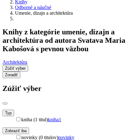
Knihy
Odborné a náučné
Umenie, dizajn a architektúra
Knihy z kategórie umenie, dizajn a
architektúra od autora Svatava Maria
Kabošová s pevnou väzbou
Architektúra
Zúžiť výber
Zoradiť
Zúžiť výber
Typ
kniha (1 titul)
kniha
1
Zobraziť iba
novinky (0 titulov)
novinky