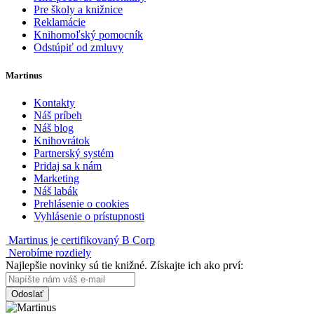
Pre školy a knižnice
Reklamácie
Knihomoľský pomocník
Odstúpiť od zmluvy
Martinus
Kontakty
Náš príbeh
Náš blog
Knihovrátok
Partnerský systém
Pridaj sa k nám
Marketing
Náš labák
Prehlásenie o cookies
Vyhlásenie o prístupnosti
Martinus je certifikovaný B Corp
Nerobíme rozdiely
Najlepšie novinky sú tie knižné. Získajte ich ako prví:
Odoslať