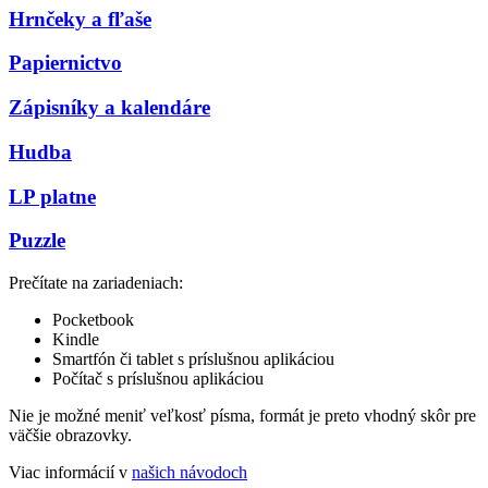
Hrnčeky a fľaše
Papiernictvo
Zápisníky a kalendáre
Hudba
LP platne
Puzzle
Prečítate na zariadeniach:
Pocketbook
Kindle
Smartfón či tablet s príslušnou aplikáciou
Počítač s príslušnou aplikáciou
Nie je možné meniť veľkosť písma, formát je preto vhodný skôr pre
väčšie obrazovky.
Viac informácií v
našich návodoch