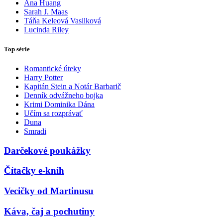
Ana Huang
Sarah J. Maas
Táňa Keleová Vasilková
Lucinda Riley
Top série
Romantické úteky
Harry Potter
Kapitán Stein a Notár Barbarič
Denník odvážneho bojka
Krimi Dominika Dána
Učím sa rozprávať
Duna
Smradi
Darčekové poukážky
Čítačky e-kníh
Vecičky od Martinusu
Káva, čaj a pochutiny