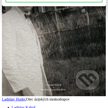
Ladislav Hudec
Otec ázijských mrakodrapov
Ladislav Kaboš