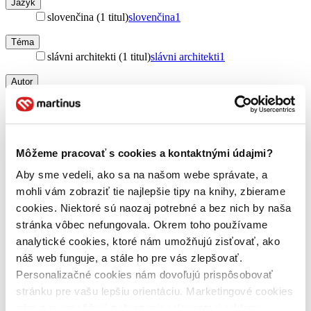
Jazyk
slovenčina (1 titul)
slovenčina
1
Téma
slávni architekti (1 titul)
slávni architekti
1
Autor
Ladislav Kaboš (1 titul)
Ladislav Kaboš
1
Svatava Maria Kabošová (1 titul)
Svatava Maria
Kabošová
1
Vydavateľstvo
Môžeme pracovať s cookies a kontaktnými údajmi?
MEDIA FILM (1 titul)
MEDIA FILM
1
Aby sme vedeli, ako sa na našom webe správate, a
Väzba
mohli vám zobraziť tie najlepšie tipy na knihy, zbierame
pevná väzba (1 titul)
pevná väzba
1
cookies. Niektoré sú naozaj potrebné a bez nich by naša
stránka vôbec nefungovala. Okrem toho používame
Zúžiť výber
analytické cookies, ktoré nám umožňujú zisťovať, ako
Zoradiť
náš web funguje, a stále ho pre vás zlepšovať.
Personalizačné cookies nám dovoľujú prispôsobovať
stránku pre vašu lepšiu orientáciu. Marketingové cookies
nám zas umožňujú zobrazenie relevantnej reklamy.