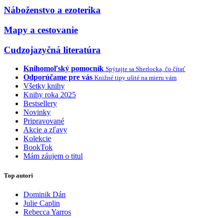
Náboženstvo a ezoterika
Mapy a cestovanie
Cudzojazyčná literatúra
Knihomoľský pomocník
Spýtajte sa Sherlocka, čo čítať
Odporúčame pre vás
Knižné tipy ušité na mieru vám
Všetky knihy
Knihy roka 2025
Bestsellery
Novinky
Pripravované
Akcie a zľavy
Kolekcie
BookTok
Mám záujem o titul
Top autori
Dominik Dán
Julie Caplin
Rebecca Yarros