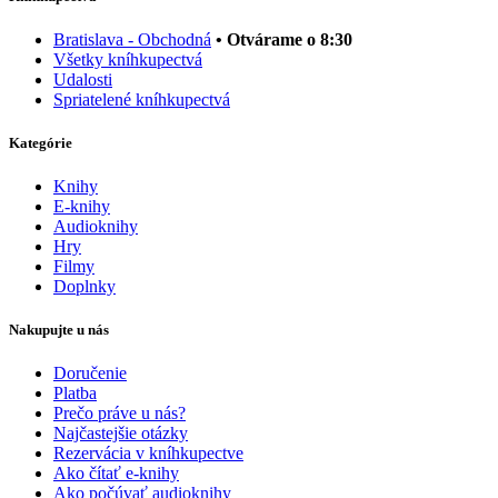
Bratislava - Obchodná
• Otvárame o 8:30
Všetky kníhkupectvá
Udalosti
Spriatelené kníhkupectvá
Kategórie
Knihy
E-knihy
Audioknihy
Hry
Filmy
Doplnky
Nakupujte u nás
Doručenie
Platba
Prečo práve u nás?
Najčastejšie otázky
Rezervácia v kníhkupectve
Ako čítať e-knihy
Ako počúvať audioknihy