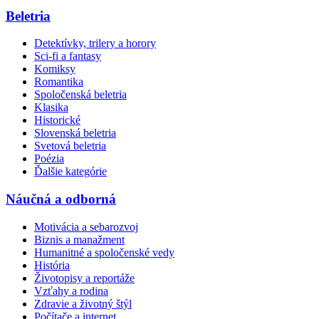
Beletria
Detektívky, trilery a horory
Sci-fi a fantasy
Komiksy
Romantika
Spoločenská beletria
Klasika
Historické
Slovenská beletria
Svetová beletria
Poézia
Ďalšie kategórie
Náučná a odborná
Motivácia a sebarozvoj
Biznis a manažment
Humanitné a spoločenské vedy
História
Životopisy a reportáže
Vzťahy a rodina
Zdravie a životný štýl
Počítače a internet