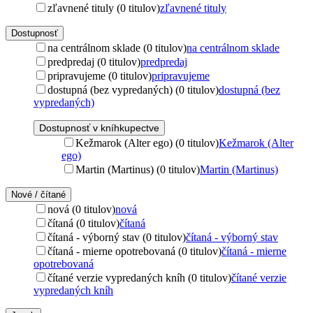
zľavnené tituly (0 titulov)
zľavnené tituly
Dostupnosť
na centrálnom sklade (0 titulov)
na centrálnom sklade
predpredaj (0 titulov)
predpredaj
pripravujeme (0 titulov)
pripravujeme
dostupná (bez vypredaných) (0 titulov)
dostupná (bez
vypredaných)
Dostupnosť v kníhkupectve
Kežmarok (Alter ego) (0 titulov)
Kežmarok (Alter
ego)
Martin (Martinus) (0 titulov)
Martin (Martinus)
Nové / čítané
nová (0 titulov)
nová
čítaná (0 titulov)
čítaná
čítaná - výborný stav (0 titulov)
čítaná - výborný stav
čítaná - mierne opotrebovaná (0 titulov)
čítaná - mierne
opotrebovaná
čítané verzie vypredaných kníh (0 titulov)
čítané verzie
vypredaných kníh