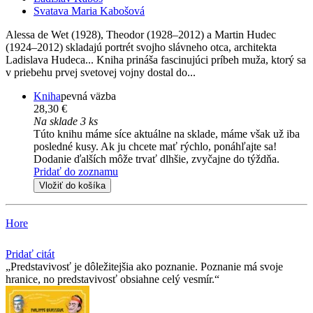
Svatava Maria Kabošová
Alessa de Wet (1928), Theodor (1928–2012) a Martin Hudec
(1924–2012) skladajú portrét svojho slávneho otca, architekta
Ladislava Hudeca... Kniha prináša fascinujúci príbeh muža, ktorý sa
v priebehu prvej svetovej vojny dostal do...
Kniha
pevná väzba
28,30 €
Na sklade 3 ks
Túto knihu máme síce aktuálne na sklade, máme však už iba
posledné kusy. Ak ju chcete mať rýchlo, ponáhľajte sa!
Dodanie ďalších môže trvať dlhšie, zvyčajne do týždňa.
Pridať do zoznamu
Vložiť do košíka
Hore
Pridať citát
Predstavivosť je dôležitejšia ako poznanie. Poznanie má svoje
hranice, no predstavivosť obsiahne celý vesmír.