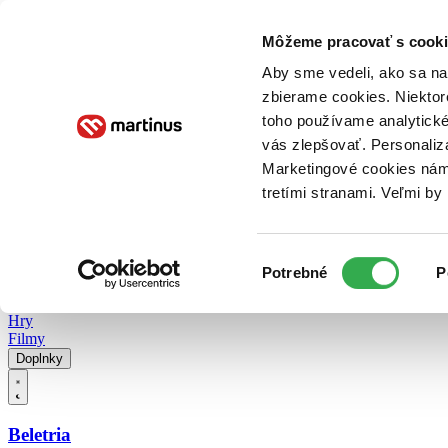
Doručenie
Kníhkupectvá
Knihovrátok
Poukážky
Knižný blog
Kontakt
Môžeme pracovať s cooki
Aby sme vedeli, ako sa na 
zbierame cookies. Niektor
E-knihy
Audioknihy
Hry
Filmy
Knihy
Doplnky
toho používame analytické
vás zlepšovať. Personaliz
Vyhľadávanie
Marketingové cookies nám 
tretími stranami. Veľmi b
Prihlásiť
Vyhľadávanie
Výber
Knihy
Potrebné
P
súhlasu
E-knihy
Audioknihy
Hry
Filmy
Doplnky
Beletria