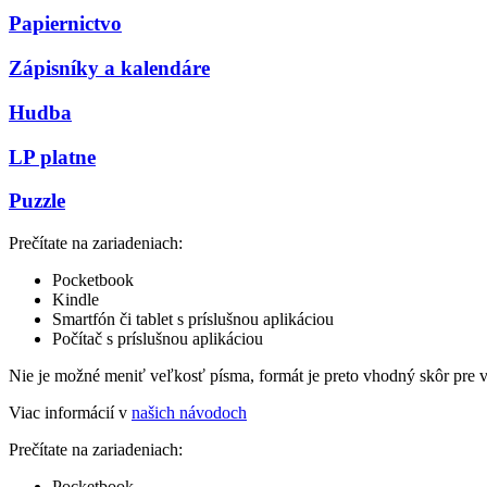
Papiernictvo
Zápisníky a kalendáre
Hudba
LP platne
Puzzle
Prečítate na zariadeniach:
Pocketbook
Kindle
Smartfón či tablet s príslušnou aplikáciou
Počítač s príslušnou aplikáciou
Nie je možné meniť veľkosť písma, formát je preto vhodný skôr pre 
Viac informácií v
našich návodoch
Prečítate na zariadeniach:
Pocketbook