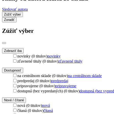
Sledovať autora
Zúžiť výber
Zoradiť
Zúžiť výber
Zobraziť iba
novinky (0 titulov)
novinky
zľavnené tituly (0 titulov)
zľavnené tituly
Dostupnosť
na centrálnom sklade (0 titulov)
na centrálnom sklade
predpredaj (0 titulov)
predpredaj
pripravujeme (0 titulov)
pripravujeme
dostupná (bez vypredaných) (0 titulov)
dostupná (bez vypre
Nové / čítané
nová (0 titulov)
nová
čítaná (0 titulov)
čítaná