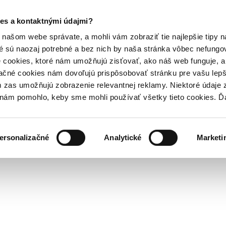
es a kontaktnými údajmi?
našom webe správate, a mohli vám zobraziť tie najlepšie tipy n
é sú naozaj potrebné a bez nich by naša stránka vôbec nefung
 cookies, ktoré nám umožňujú zisťovať, ako náš web funguje, a 
ačné cookies nám dovoľujú prispôsobovať stránku pre vašu lepši
zas umožňujú zobrazenie relevantnej reklamy. Niektoré údaje z
y nám pomohlo, keby sme mohli používať všetky tieto cookies. 
ersonalizačné
Analytické
Marketi