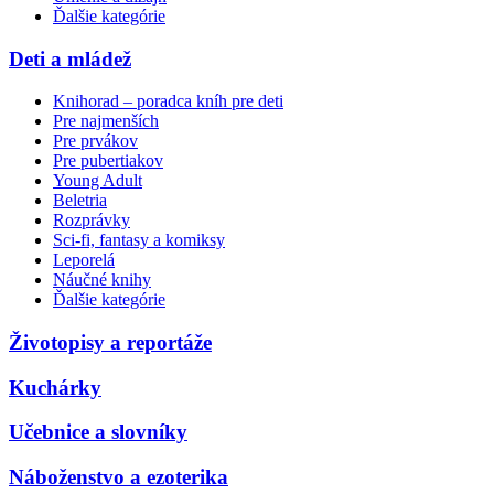
Ďalšie kategórie
Deti a mládež
Knihorad – poradca kníh pre deti
Pre najmenších
Pre prvákov
Pre pubertiakov
Young Adult
Beletria
Rozprávky
Sci-fi, fantasy a komiksy
Leporelá
Náučné knihy
Ďalšie kategórie
Životopisy a reportáže
Kuchárky
Učebnice a slovníky
Náboženstvo a ezoterika