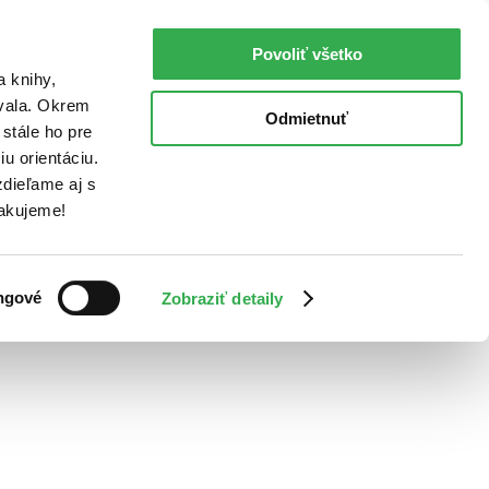
Povoliť všetko
a knihy,
ovala. Okrem
Odmietnuť
stále ho pre
u orientáciu.
dieľame aj s
Ďakujeme!
ngové
Zobraziť detaily