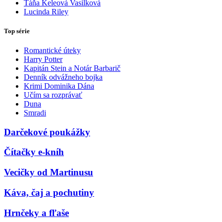
Táňa Keleová Vasilková
Lucinda Riley
Top série
Romantické úteky
Harry Potter
Kapitán Stein a Notár Barbarič
Denník odvážneho bojka
Krimi Dominika Dána
Učím sa rozprávať
Duna
Smradi
Darčekové poukážky
Čítačky e-kníh
Vecičky od Martinusu
Káva, čaj a pochutiny
Hrnčeky a fľaše