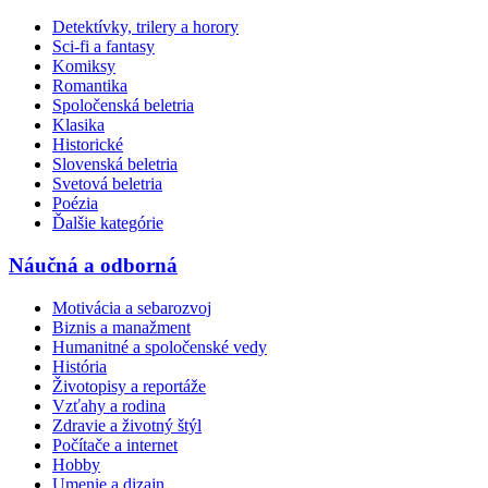
Detektívky, trilery a horory
Sci-fi a fantasy
Komiksy
Romantika
Spoločenská beletria
Klasika
Historické
Slovenská beletria
Svetová beletria
Poézia
Ďalšie kategórie
Náučná a odborná
Motivácia a sebarozvoj
Biznis a manažment
Humanitné a spoločenské vedy
História
Životopisy a reportáže
Vzťahy a rodina
Zdravie a životný štýl
Počítače a internet
Hobby
Umenie a dizajn