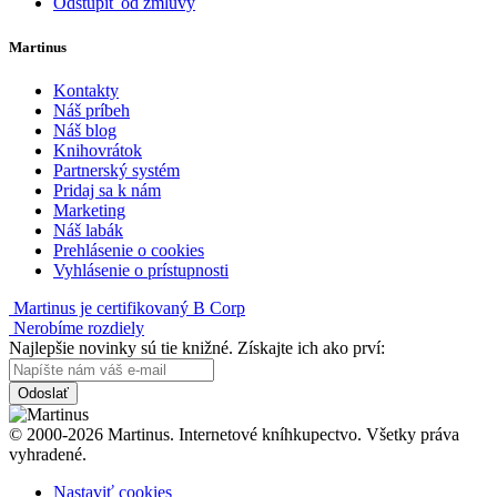
Odstúpiť od zmluvy
Martinus
Kontakty
Náš príbeh
Náš blog
Knihovrátok
Partnerský systém
Pridaj sa k nám
Marketing
Náš labák
Prehlásenie o cookies
Vyhlásenie o prístupnosti
Martinus je certifikovaný B Corp
Nerobíme rozdiely
Najlepšie novinky sú tie knižné. Získajte ich ako prví:
Odoslať
© 2000-2026 Martinus. Internetové kníhkupectvo. Všetky práva
vyhradené.
Nastaviť cookies