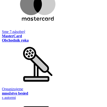
Sme 7-násobný
MasterCard
Obchodník roka
Organizujeme
množstvo besied
s autormi