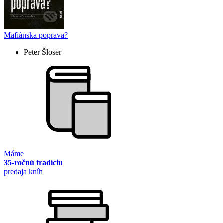
Mafiánska poprava?
Peter Šloser
Máme
35-ročnú tradíciu
predaja kníh