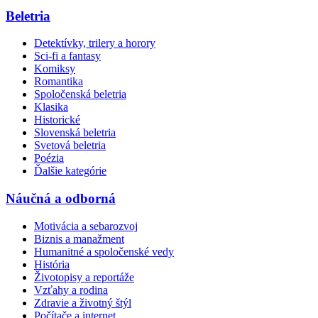
Beletria
Detektívky, trilery a horory
Sci-fi a fantasy
Komiksy
Romantika
Spoločenská beletria
Klasika
Historické
Slovenská beletria
Svetová beletria
Poézia
Ďalšie kategórie
Náučná a odborná
Motivácia a sebarozvoj
Biznis a manažment
Humanitné a spoločenské vedy
História
Životopisy a reportáže
Vzťahy a rodina
Zdravie a životný štýl
Počítače a internet