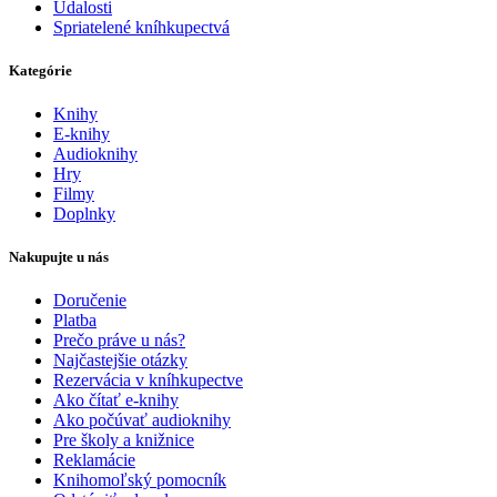
Udalosti
Spriatelené kníhkupectvá
Kategórie
Knihy
E-knihy
Audioknihy
Hry
Filmy
Doplnky
Nakupujte u nás
Doručenie
Platba
Prečo práve u nás?
Najčastejšie otázky
Rezervácia v kníhkupectve
Ako čítať e-knihy
Ako počúvať audioknihy
Pre školy a knižnice
Reklamácie
Knihomoľský pomocník