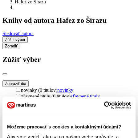
Hafez zo Šírazu
Knihy od autora Hafez zo Šírazu
Sledovať autora
Zúžiť výber
Zoradiť
Zúžiť výber
Zobraziť iba
novinky (0 titulov)
novinky
zľavnené tituly (0 titulov)
zľavnené tituly
Dostupnosť
na centrálnom sklade (0 titulov)
na centrálnom sklade
predpredaj (0 titulov)
predpredaj
pripravujeme (0 titulov)
pripravujeme
Môžeme pracovať s cookies a kontaktnými údajmi?
dostupná (bez vypredaných) (0 titulov)
dostupná (bez
Aby sme vedeli, ako sa na našom webe správate, a
vypredaných)