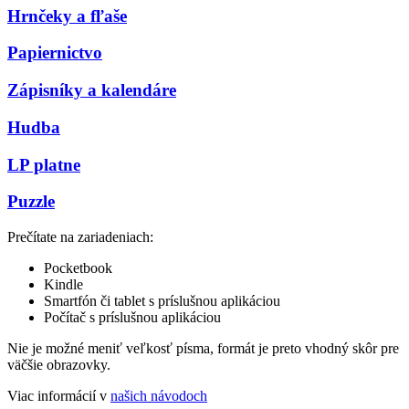
Hrnčeky a fľaše
Papiernictvo
Zápisníky a kalendáre
Hudba
LP platne
Puzzle
Prečítate na zariadeniach:
Pocketbook
Kindle
Smartfón či tablet s príslušnou aplikáciou
Počítač s príslušnou aplikáciou
Nie je možné meniť veľkosť písma, formát je preto vhodný skôr pre
väčšie obrazovky.
Viac informácií v
našich návodoch