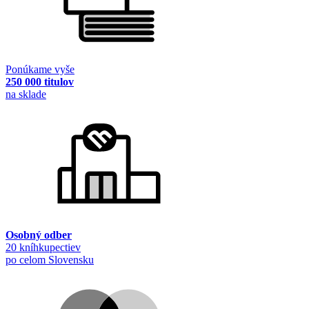
Ponúkame vyše
250 000 titulov
na sklade
Osobný odber
20 kníhkupectiev
po celom Slovensku