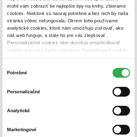
mohli vám zobraziť tie najlepšie tipy na knihy, zbierame
Nové / čítané
cookies. Niektoré sú naozaj potrebné a bez nich by naša
nová (0 titulov)
nová
stránka vôbec nefungovala. Okrem toho používame
čítaná (0 titulov)
čítaná
analytické cookies, ktoré nám umožňujú zisťovať, ako
čítaná - výborný stav (0 titulov)
čítaná - výborný stav
náš web funguje, a stále ho pre vás zlepšovať.
čítaná - mierne opotrebovaná (0 titulov)
čítaná - mierne
opotrebovaná
Personalizačné cookies nám dovoľujú prispôsobovať
čítané verzie vypredaných kníh (0 titulov)
čítané verzie
stránku pre vašu lepšiu orientáciu. Marketingové cookies
vypredaných kníh
nám zas umožňujú zobrazenie relevantnej reklamy.
Zúžiť výber
Niektoré údaje zdieľame aj s tretími stranami. Veľmi by
Výber
nám pomohlo, keby sme mohli používať všetky tieto
Potrebné
súhlasu
Zoradiť
cookies. Ďakujeme!
Personalizačné
Bestsellery
Analytické
Top hodnotené
Novinky
Najdrahšie
Najlacnejšie
Marketingové
Najvyššia zľava