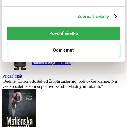
Použité filtre
Zobraziť detaily
Zrušiť filtre
čítané - výborný stav
Nebol nájdený
žiadny titul
vyhovujúci zadaným podmienkam.
Skúste prosím zmeniť vyhľadávaný výraz.
Povoliť všetko
Odmietnuť
Chcete poradiť knihu?
Náš pomocník Sherlock vám ju s radosťou vypátra!
Knihomoľský pomocník
Pridať citát
Jediné, čo som dostal od života zadarmo, boli ovčie kiahne. Na
všetko ostatné som si poctivo zarobil vlastnými rukami.