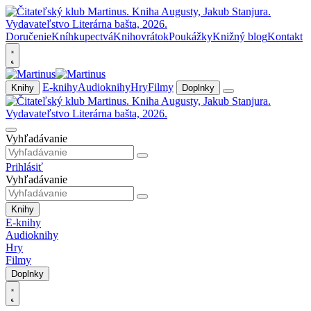
Doručenie
Kníhkupectvá
Knihovrátok
Poukážky
Knižný blog
Kontakt
E-knihy
Audioknihy
Hry
Filmy
Knihy
Doplnky
Vyhľadávanie
Prihlásiť
Vyhľadávanie
Knihy
E-knihy
Audioknihy
Hry
Filmy
Doplnky