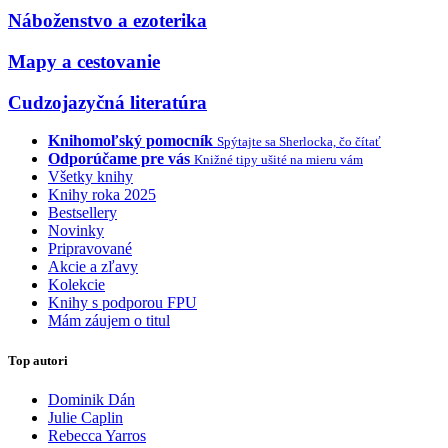
Náboženstvo a ezoterika
Mapy a cestovanie
Cudzojazyčná literatúra
Knihomoľský pomocník
Spýtajte sa Sherlocka, čo čítať
Odporúčame pre vás
Knižné tipy ušité na mieru vám
Všetky knihy
Knihy roka 2025
Bestsellery
Novinky
Pripravované
Akcie a zľavy
Kolekcie
Knihy s podporou FPU
Mám záujem o titul
Top autori
Dominik Dán
Julie Caplin
Rebecca Yarros