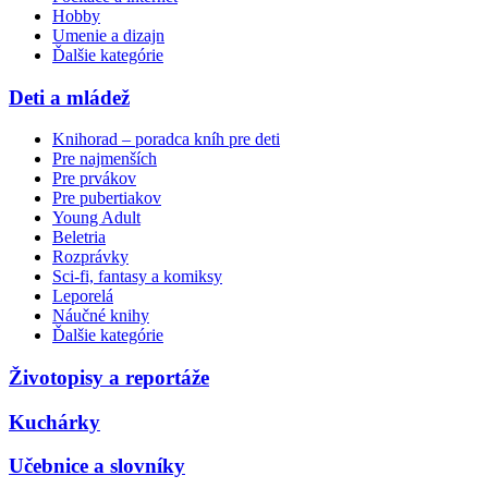
Hobby
Umenie a dizajn
Ďalšie kategórie
Deti a mládež
Knihorad – poradca kníh pre deti
Pre najmenších
Pre prvákov
Pre pubertiakov
Young Adult
Beletria
Rozprávky
Sci-fi, fantasy a komiksy
Leporelá
Náučné knihy
Ďalšie kategórie
Životopisy a reportáže
Kuchárky
Učebnice a slovníky