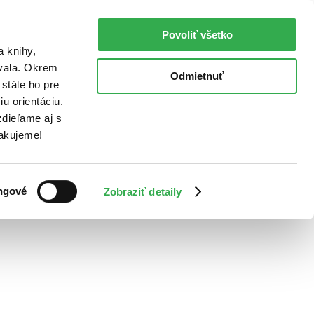
Povoliť všetko
a knihy,
ovala. Okrem
Odmietnuť
stále ho pre
u orientáciu.
dieľame aj s
Ďakujeme!
ngové
Zobraziť detaily