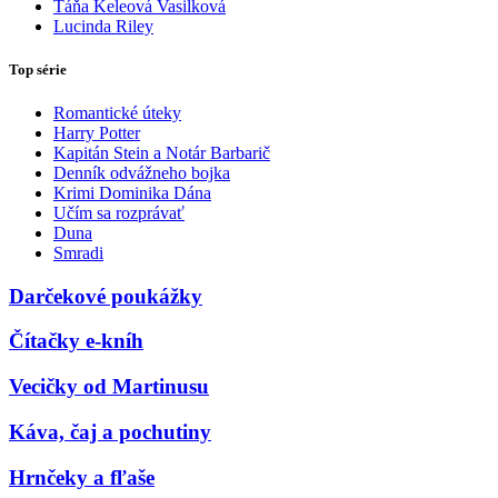
Táňa Keleová Vasilková
Lucinda Riley
Top série
Romantické úteky
Harry Potter
Kapitán Stein a Notár Barbarič
Denník odvážneho bojka
Krimi Dominika Dána
Učím sa rozprávať
Duna
Smradi
Darčekové poukážky
Čítačky e-kníh
Vecičky od Martinusu
Káva, čaj a pochutiny
Hrnčeky a fľaše