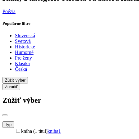
Poézia
Populárne filtre
Slovenská
Svetová
Historické
Humorné
Pre ženy
Klasika
Česká
Zúžiť výber
Zoradiť
Zúžiť výber
Typ
kniha (1 titul)
kniha
1