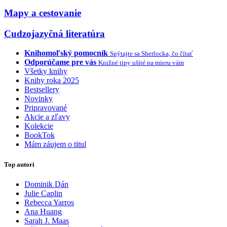
Mapy a cestovanie
Cudzojazyčná literatúra
Knihomoľský pomocník
Spýtajte sa Sherlocka, čo čítať
Odporúčame pre vás
Knižné tipy ušité na mieru vám
Všetky knihy
Knihy roka 2025
Bestsellery
Novinky
Pripravované
Akcie a zľavy
Kolekcie
BookTok
Mám záujem o titul
Top autori
Dominik Dán
Julie Caplin
Rebecca Yarros
Ana Huang
Sarah J. Maas