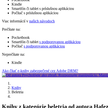
Kindle
Smartfón či tablet s príslušnou aplikáciou
Počítač s príslušnou aplikáciou
Viac informácií v
našich návodoch
Prečítate na:
Pocketbook
Smartfón či tablet
s podporovanou aplikáciou
Počítač
s podporovanou aplikáciou
Neprečítate na:
Kindle
Ako čítať e-knihy zabezpečené cez Adobe DRM?
Knihy
Beletria
Knihy z kategórie beletria od autora Hafez