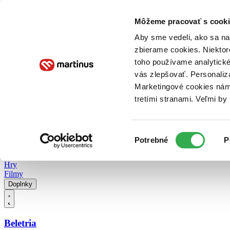
Doručenie
Kníhkupectvá
Knihovrátok
Poukážky
Knižný blog
Kontakt
Môžeme pracovať s cooki
Aby sme vedeli, ako sa na 
zbierame cookies. Niektor
E-knihy
Audioknihy
Hry
Filmy
Knihy
Doplnky
toho používame analytické
vás zlepšovať. Personaliz
Vyhľadávanie
Marketingové cookies nám 
tretími stranami. Veľmi b
Prihlásiť
Vyhľadávanie
Výber
Knihy
Potrebné
P
súhlasu
E-knihy
Audioknihy
Hry
Filmy
Doplnky
Beletria