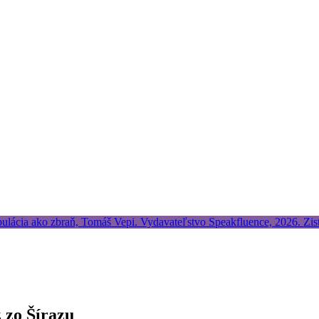
 zo Šírazu