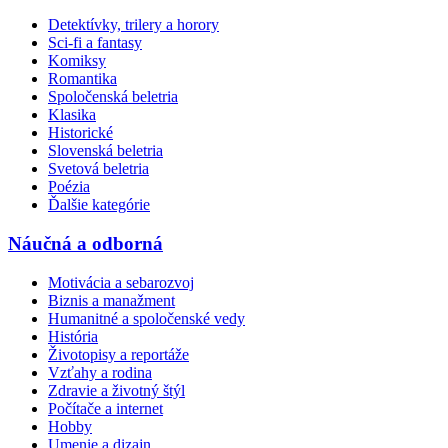
Detektívky, trilery a horory
Sci-fi a fantasy
Komiksy
Romantika
Spoločenská beletria
Klasika
Historické
Slovenská beletria
Svetová beletria
Poézia
Ďalšie kategórie
Náučná a odborná
Motivácia a sebarozvoj
Biznis a manažment
Humanitné a spoločenské vedy
História
Životopisy a reportáže
Vzťahy a rodina
Zdravie a životný štýl
Počítače a internet
Hobby
Umenie a dizajn