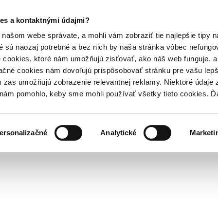
es a kontaktnými údajmi?
našom webe správate, a mohli vám zobraziť tie najlepšie tipy n
é sú naozaj potrebné a bez nich by naša stránka vôbec nefung
 cookies, ktoré nám umožňujú zisťovať, ako náš web funguje, a 
ačné cookies nám dovoľujú prispôsobovať stránku pre vašu lepši
zas umožňujú zobrazenie relevantnej reklamy. Niektoré údaje z
y nám pomohlo, keby sme mohli používať všetky tieto cookies. 
ersonalizačné
Analytické
Marketi