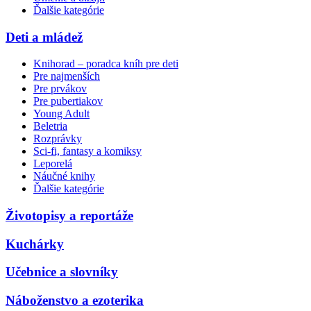
Ďalšie kategórie
Deti a mládež
Knihorad – poradca kníh pre deti
Pre najmenších
Pre prvákov
Pre pubertiakov
Young Adult
Beletria
Rozprávky
Sci-fi, fantasy a komiksy
Leporelá
Náučné knihy
Ďalšie kategórie
Životopisy a reportáže
Kuchárky
Učebnice a slovníky
Náboženstvo a ezoterika