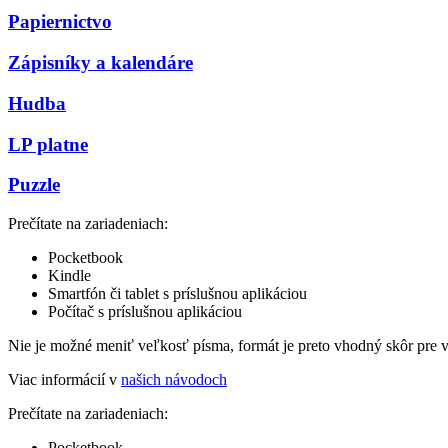
Papiernictvo
Zápisníky a kalendáre
Hudba
LP platne
Puzzle
Prečítate na zariadeniach:
Pocketbook
Kindle
Smartfón či tablet s príslušnou aplikáciou
Počítač s príslušnou aplikáciou
Nie je možné meniť veľkosť písma, formát je preto vhodný skôr pre 
Viac informácií v
našich návodoch
Prečítate na zariadeniach:
Pocketbook