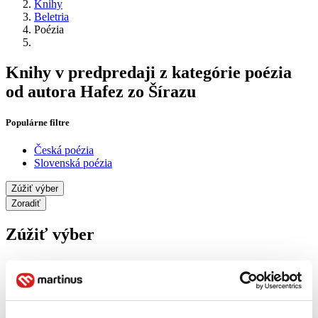
Knihy
Beletria
Poézia
Knihy v predpredaji z kategórie poézia
od autora Hafez zo Šírazu
Populárne filtre
Česká poézia
Slovenská poézia
Zúžiť výber
Zoradiť
Zúžiť výber
Zobraziť iba
novinky (0 titulov)
novinky