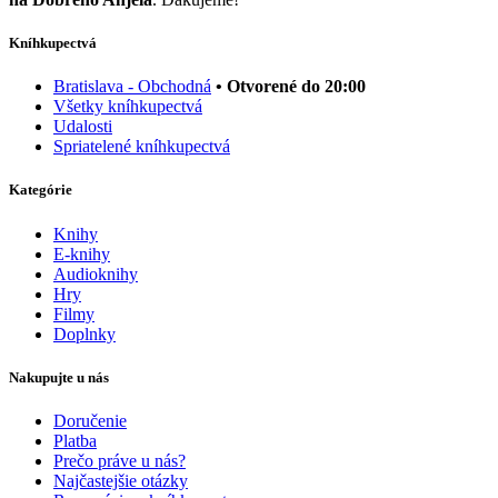
Kníhkupectvá
Bratislava - Obchodná
• Otvorené do 20:00
Všetky kníhkupectvá
Udalosti
Spriatelené kníhkupectvá
Kategórie
Knihy
E-knihy
Audioknihy
Hry
Filmy
Doplnky
Nakupujte u nás
Doručenie
Platba
Prečo práve u nás?
Najčastejšie otázky