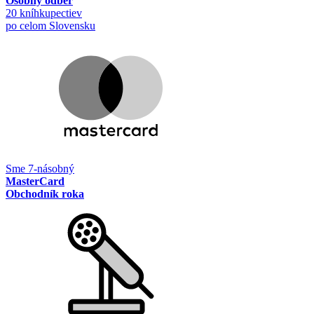
Osobný odber
20 kníhkupectiev
po celom Slovensku
Sme 7-násobný
MasterCard
Obchodník roka