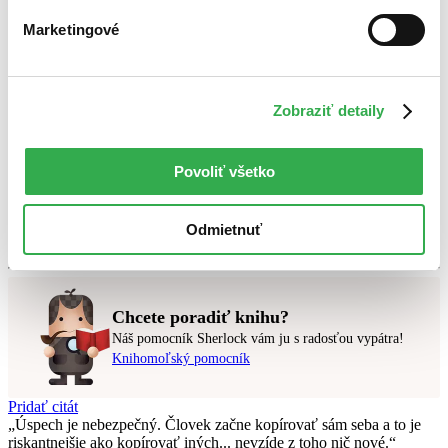
Marketingové
Bestsellery
Top hodnotené
Novinky
Najdrahšie
Najlacnejšie
Zobraziť detaily
Najvyššia zľava
Povoliť všetko
Použité filtre
Zrušiť filtre
Autor Hafez zo Šírazu
v predpredaji
Odmietnuť
Nebol nájdený
žiadny titul
vyhovujúci zadaným podmienkam.
Skúste prosím zmeniť vyhľadávaný výraz.
Chcete poradiť knihu?
Náš pomocník Sherlock vám ju s radosťou vypátra!
Knihomoľský pomocník
Pridať citát
Úspech je nebezpečný. Človek začne kopírovať sám seba a to je
riskantnejšie ako kopírovať iných... nevzíde z toho nič nové.