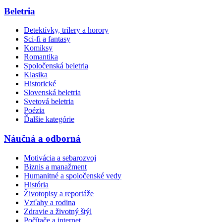
Beletria
Detektívky, trilery a horory
Sci-fi a fantasy
Komiksy
Romantika
Spoločenská beletria
Klasika
Historické
Slovenská beletria
Svetová beletria
Poézia
Ďalšie kategórie
Náučná a odborná
Motivácia a sebarozvoj
Biznis a manažment
Humanitné a spoločenské vedy
História
Životopisy a reportáže
Vzťahy a rodina
Zdravie a životný štýl
Počítače a internet