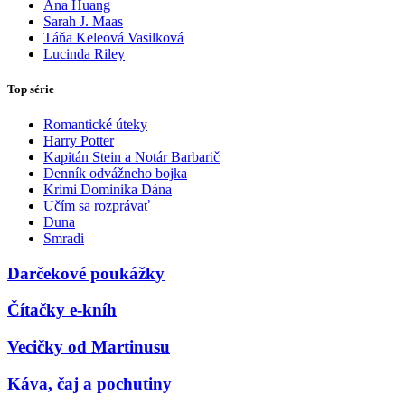
Ana Huang
Sarah J. Maas
Táňa Keleová Vasilková
Lucinda Riley
Top série
Romantické úteky
Harry Potter
Kapitán Stein a Notár Barbarič
Denník odvážneho bojka
Krimi Dominika Dána
Učím sa rozprávať
Duna
Smradi
Darčekové poukážky
Čítačky e-kníh
Vecičky od Martinusu
Káva, čaj a pochutiny