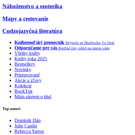
Náboženstvo a ezoterika
Mapy a cestovanie
Cudzojazyčná literatúra
Knihomoľský pomocník
Spýtajte sa Sherlocka, čo čítať
Odporúčame pre vás
Knižné tipy ušité na mieru vám
Všetky knihy
Knihy roka 2025
Bestsellery
Novinky
Pripravované
Akcie a zľavy
Kolekcie
BookTok
Mám záujem o titul
Top autori
Dominik Dán
Julie Caplin
Rebecca Yarros