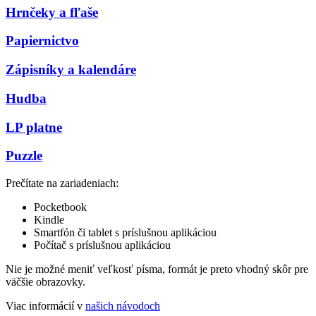
Hrnčeky a fľaše
Papiernictvo
Zápisníky a kalendáre
Hudba
LP platne
Puzzle
Prečítate na zariadeniach:
Pocketbook
Kindle
Smartfón či tablet s príslušnou aplikáciou
Počítač s príslušnou aplikáciou
Nie je možné meniť veľkosť písma, formát je preto vhodný skôr pre
väčšie obrazovky.
Viac informácií v
našich návodoch