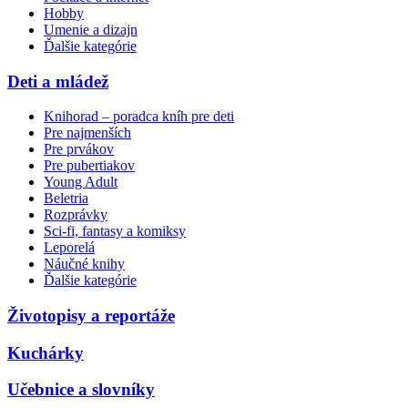
Hobby
Umenie a dizajn
Ďalšie kategórie
Deti a mládež
Knihorad – poradca kníh pre deti
Pre najmenších
Pre prvákov
Pre pubertiakov
Young Adult
Beletria
Rozprávky
Sci-fi, fantasy a komiksy
Leporelá
Náučné knihy
Ďalšie kategórie
Životopisy a reportáže
Kuchárky
Učebnice a slovníky