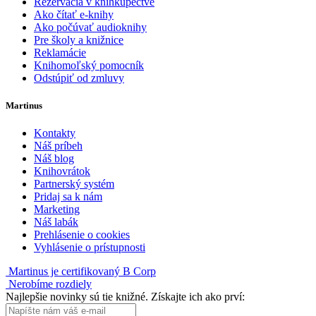
Rezervácia v kníhkupectve
Ako čítať e-knihy
Ako počúvať audioknihy
Pre školy a knižnice
Reklamácie
Knihomoľský pomocník
Odstúpiť od zmluvy
Martinus
Kontakty
Náš príbeh
Náš blog
Knihovrátok
Partnerský systém
Pridaj sa k nám
Marketing
Náš labák
Prehlásenie o cookies
Vyhlásenie o prístupnosti
Martinus je certifikovaný B Corp
Nerobíme rozdiely
Najlepšie novinky sú tie knižné. Získajte ich ako prví: