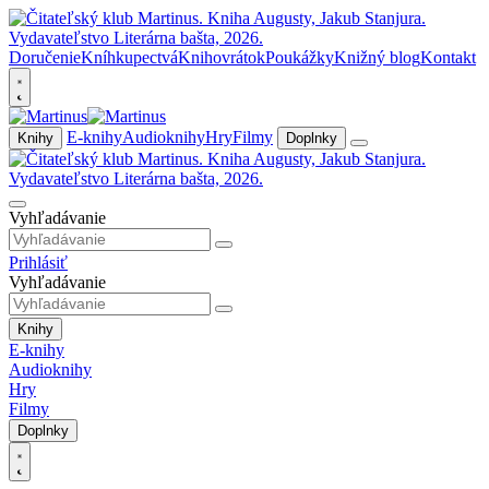
Doručenie
Kníhkupectvá
Knihovrátok
Poukážky
Knižný blog
Kontakt
E-knihy
Audioknihy
Hry
Filmy
Knihy
Doplnky
Vyhľadávanie
Prihlásiť
Vyhľadávanie
Knihy
E-knihy
Audioknihy
Hry
Filmy
Doplnky