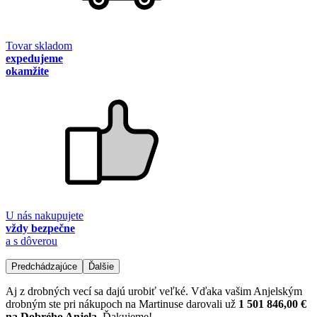
Tovar skladom
expedujeme
okamžite
U nás nakupujete
vždy bezpečne
a s dôverou
Predchádzajúce
Ďalšie
Aj z drobných vecí sa dajú urobiť veľké. Vďaka vašim Anjelským
drobným ste pri nákupoch na Martinuse darovali už
1 501 846,00 €
na Dobrého Anjela
. Ďakujeme!