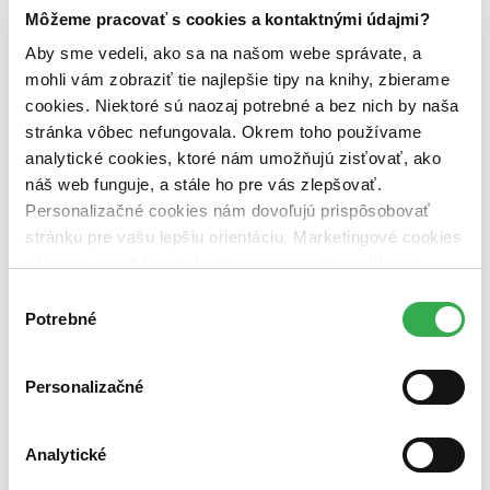
zľavnené tituly (0 titulov)
zľavnené tituly
Môžeme pracovať s cookies a kontaktnými údajmi?
Dostupnosť
Aby sme vedeli, ako sa na našom webe správate, a
na centrálnom sklade (0 titulov)
na centrálnom sklade
mohli vám zobraziť tie najlepšie tipy na knihy, zbierame
predpredaj (0 titulov)
predpredaj
cookies. Niektoré sú naozaj potrebné a bez nich by naša
pripravujeme (0 titulov)
pripravujeme
dostupná (bez vypredaných) (0 titulov)
dostupná (bez
stránka vôbec nefungovala. Okrem toho používame
vypredaných)
analytické cookies, ktoré nám umožňujú zisťovať, ako
náš web funguje, a stále ho pre vás zlepšovať.
Nové / čítané
Personalizačné cookies nám dovoľujú prispôsobovať
nová (0 titulov)
nová
čítaná (0 titulov)
čítaná
stránku pre vašu lepšiu orientáciu. Marketingové cookies
čítaná - výborný stav (0 titulov)
čítaná - výborný stav
nám zas umožňujú zobrazenie relevantnej reklamy.
čítaná - mierne opotrebovaná (0 titulov)
čítaná - mierne
Niektoré údaje zdieľame aj s tretími stranami. Veľmi by
Výber
opotrebovaná
nám pomohlo, keby sme mohli používať všetky tieto
Potrebné
čítané verzie vypredaných kníh (0 titulov)
čítané verzie
súhlasu
vypredaných kníh
cookies. Ďakujeme!
Zúžiť výber
Personalizačné
Zoradiť
Analytické