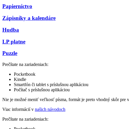
Papiernictvo
Zápisníky a kalendáre
Hudba
LP platne
Puzzle
Prečítate na zariadeniach:
Pocketbook
Kindle
Smartfón či tablet s príslušnou aplikáciou
Počítač s príslušnou aplikáciou
Nie je možné meniť veľkosť písma, formát je preto vhodný skôr pre 
Viac informácií v
našich návodoch
Prečítate na zariadeniach:
Pocketbook