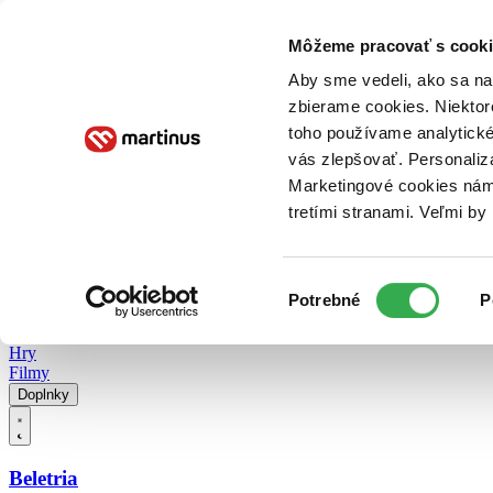
Doručenie
Kníhkupectvá
Knihovrátok
Poukážky
Knižný blog
Kontakt
Môžeme pracovať s cooki
Aby sme vedeli, ako sa na 
zbierame cookies. Niektor
E-knihy
Audioknihy
Hry
Filmy
Knihy
Doplnky
toho používame analytické
vás zlepšovať. Personaliz
Vyhľadávanie
Marketingové cookies nám 
tretími stranami. Veľmi b
Prihlásiť
Vyhľadávanie
Výber
Knihy
Potrebné
P
súhlasu
E-knihy
Audioknihy
Hry
Filmy
Doplnky
Beletria