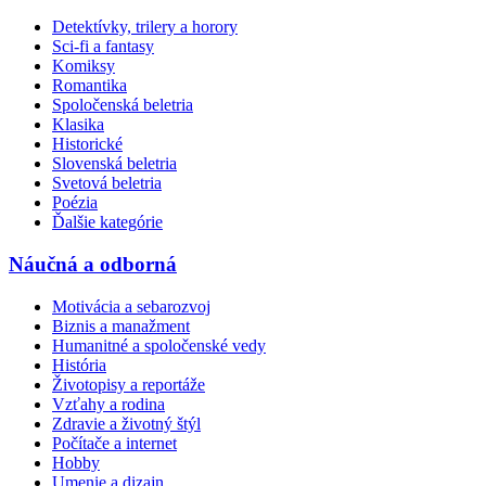
Detektívky, trilery a horory
Sci-fi a fantasy
Komiksy
Romantika
Spoločenská beletria
Klasika
Historické
Slovenská beletria
Svetová beletria
Poézia
Ďalšie kategórie
Náučná a odborná
Motivácia a sebarozvoj
Biznis a manažment
Humanitné a spoločenské vedy
História
Životopisy a reportáže
Vzťahy a rodina
Zdravie a životný štýl
Počítače a internet
Hobby
Umenie a dizajn