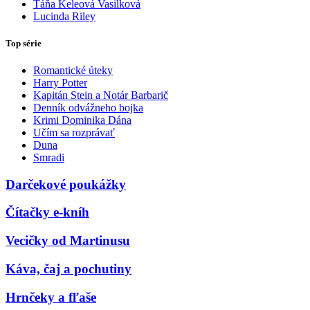
Táňa Keleová Vasilková
Lucinda Riley
Top série
Romantické úteky
Harry Potter
Kapitán Stein a Notár Barbarič
Denník odvážneho bojka
Krimi Dominika Dána
Učím sa rozprávať
Duna
Smradi
Darčekové poukážky
Čítačky e-kníh
Vecičky od Martinusu
Káva, čaj a pochutiny
Hrnčeky a fľaše