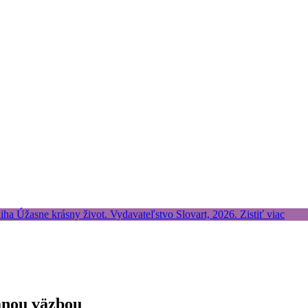
anou väzbou