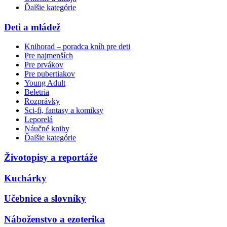
Ďalšie kategórie
Deti a mládež
Knihorad – poradca kníh pre deti
Pre najmenších
Pre prvákov
Pre pubertiakov
Young Adult
Beletria
Rozprávky
Sci-fi, fantasy a komiksy
Leporelá
Náučné knihy
Ďalšie kategórie
Životopisy a reportáže
Kuchárky
Učebnice a slovníky
Náboženstvo a ezoterika