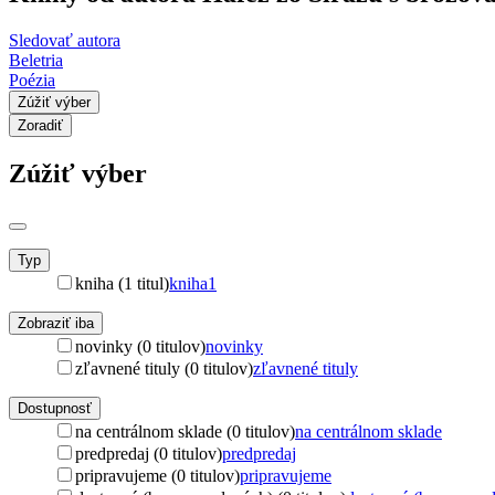
Sledovať autora
Beletria
Poézia
Zúžiť výber
Zoradiť
Zúžiť výber
Typ
kniha (1 titul)
kniha
1
Zobraziť iba
novinky (0 titulov)
novinky
zľavnené tituly (0 titulov)
zľavnené tituly
Dostupnosť
na centrálnom sklade (0 titulov)
na centrálnom sklade
predpredaj (0 titulov)
predpredaj
pripravujeme (0 titulov)
pripravujeme