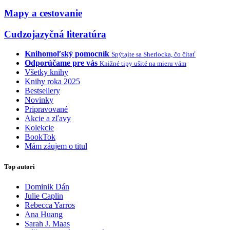
Mapy a cestovanie
Cudzojazyčná literatúra
Knihomoľský pomocník
Spýtajte sa Sherlocka, čo čítať
Odporúčame pre vás
Knižné tipy ušité na mieru vám
Všetky knihy
Knihy roka 2025
Bestsellery
Novinky
Pripravované
Akcie a zľavy
Kolekcie
BookTok
Mám záujem o titul
Top autori
Dominik Dán
Julie Caplin
Rebecca Yarros
Ana Huang
Sarah J. Maas