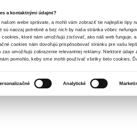
es a kontaktnými údajmi?
našom webe správate, a mohli vám zobraziť tie najlepšie tipy n
é sú naozaj potrebné a bez nich by naša stránka vôbec nefung
 cookies, ktoré nám umožňujú zisťovať, ako náš web funguje, a 
ačné cookies nám dovoľujú prispôsobovať stránku pre vašu lepši
zas umožňujú zobrazenie relevantnej reklamy. Niektoré údaje z
y nám pomohlo, keby sme mohli používať všetky tieto cookies. 
ersonalizačné
Analytické
Marketi