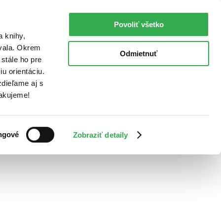
Povoliť všetko
a knihy,
ovala. Okrem
Odmietnuť
stále ho pre
u orientáciu.
dieľame aj s
Ďakujeme!
ngové
Zobraziť detaily