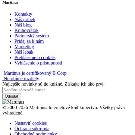
Martinus
Kontakty
Náš príbeh
Náš blog
Knihovrátok
Partnerský systém
Pridaj sa k nám
Marketing
Náš labák
Prehlásenie o cookies
Vyhlásenie o prístupnosti
Martinus je certifikovaný B Corp
Nerobíme rozdiely
Najlepšie novinky sú tie knižné. Získajte ich ako prví:
Odoslať
© 2000-2026 Martinus. Internetové kníhkupectvo. Všetky práva
vyhradené.
Nastaviť cookies
Ochrana súkromia
Obchodné podmienky