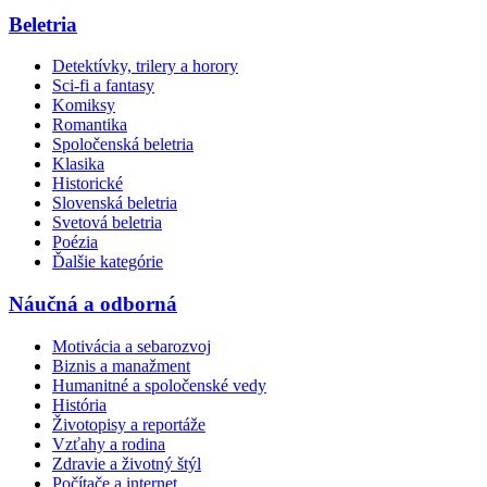
Beletria
Detektívky, trilery a horory
Sci-fi a fantasy
Komiksy
Romantika
Spoločenská beletria
Klasika
Historické
Slovenská beletria
Svetová beletria
Poézia
Ďalšie kategórie
Náučná a odborná
Motivácia a sebarozvoj
Biznis a manažment
Humanitné a spoločenské vedy
História
Životopisy a reportáže
Vzťahy a rodina
Zdravie a životný štýl
Počítače a internet