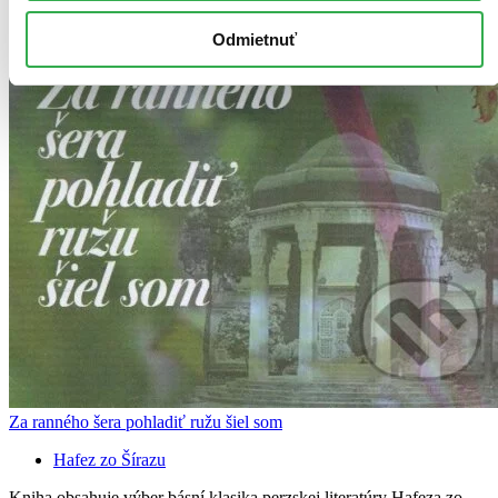
Odmietnuť
Za ranného šera pohladiť ružu šiel som
Hafez zo Šírazu
Kniha obsahuje výber básní klasika perzskej literatúry Hafeza zo