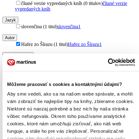
čítané verzie vypredaných kníh (0 titulov)
čítané verzie
vypredaných kníh
Jazyk
slovenčina (1 titul)
slovenčina
1
Autor
Hafez zo Šírazu (1 titul)
Hafez zo Šírazu
1
Vydavateľstvo
Mayor, s.r.o. (1 titul)
Mayor, s.r.o.
1
Väzba
brožovaná väzba (1 titul)
brožovaná väzba
1
Môžeme pracovať s cookies a kontaktnými údajmi?
Zúžiť výber
Aby sme vedeli, ako sa na našom webe správate, a mohli
vám zobraziť tie najlepšie tipy na knihy, zbierame cookies.
Zoradiť
Niektoré sú naozaj potrebné a bez nich by naša stránka
vôbec nefungovala. Okrem toho používame analytické
cookies, ktoré nám umožňujú zisťovať, ako náš web
funguje, a stále ho pre vás zlepšovať. Personalizačné
Bestsellery
cookies nám dovoľujú prispôsobovať stránku pre vašu