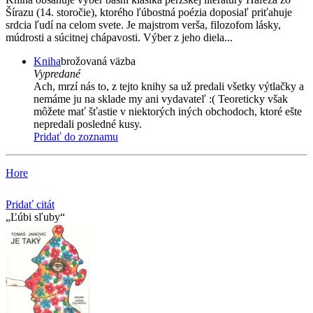
Šírazu (14. storočie), ktorého ľúbostná poézia doposiaľ priťahuje
srdcia ľudí na celom svete. Je majstrom verša, filozofom lásky,
múdrosti a súcitnej chápavosti. Výber z jeho diela...
Kniha
brožovaná väzba
Vypredané
Ach, mrzí nás to, z tejto knihy sa už predali všetky výtlačky a
nemáme ju na sklade my ani vydavateľ :( Teoreticky však
môžete mať šťastie v niektorých iných obchodoch, ktoré ešte
nepredali posledné kusy.
Pridať do zoznamu
Hore
Pridať citát
Ľúbi sľuby