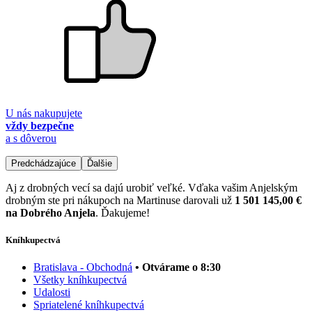
U nás nakupujete
vždy bezpečne
a s dôverou
Predchádzajúce
Ďalšie
Aj z drobných vecí sa dajú urobiť veľké. Vďaka vašim Anjelským
drobným ste pri nákupoch na Martinuse darovali už
1 501 145,00 €
na Dobrého Anjela
. Ďakujeme!
Kníhkupectvá
Bratislava - Obchodná
• Otvárame o 8:30
Všetky kníhkupectvá
Udalosti
Spriatelené kníhkupectvá