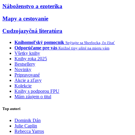
Náboženstvo a ezoterika
Mapy a cestovanie
Cudzojazyčná literatúra
Knihomoľský pomocník
Spýtajte sa Sherlocka, čo čítať
Odporúčame pre vás
Knižné tipy ušité na mieru vám
Všetky knihy
Knihy roka 2025
Bestsellery
Novinky
Pripravované
Akcie a zľavy
Kolekcie
Knihy s podporou FPU
Mám záujem o titul
Top autori
Dominik Dán
Julie Caplin
Rebecca Yarros