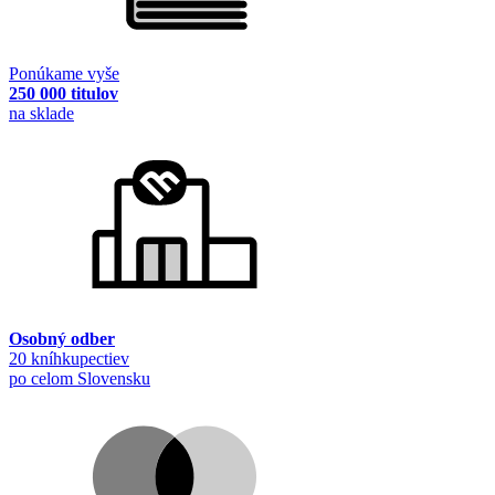
Ponúkame vyše
250 000 titulov
na sklade
Osobný odber
20 kníhkupectiev
po celom Slovensku