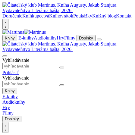
Doručenie
Kníhkupectvá
Knihovrátok
Poukážky
Knižný blog
Kontakt
E-knihy
Audioknihy
Hry
Filmy
Knihy
Doplnky
Vyhľadávanie
Prihlásiť
Vyhľadávanie
Knihy
E-knihy
Audioknihy
Hry
Filmy
Doplnky