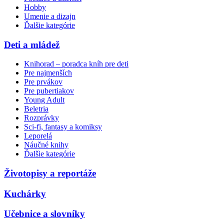
Hobby
Umenie a dizajn
Ďalšie kategórie
Deti a mládež
Knihorad – poradca kníh pre deti
Pre najmenších
Pre prvákov
Pre pubertiakov
Young Adult
Beletria
Rozprávky
Sci-fi, fantasy a komiksy
Leporelá
Náučné knihy
Ďalšie kategórie
Životopisy a reportáže
Kuchárky
Učebnice a slovníky