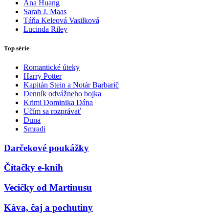
Ana Huang
Sarah J. Maas
Táňa Keleová Vasilková
Lucinda Riley
Top série
Romantické úteky
Harry Potter
Kapitán Stein a Notár Barbarič
Denník odvážneho bojka
Krimi Dominika Dána
Učím sa rozprávať
Duna
Smradi
Darčekové poukážky
Čítačky e-kníh
Vecičky od Martinusu
Káva, čaj a pochutiny