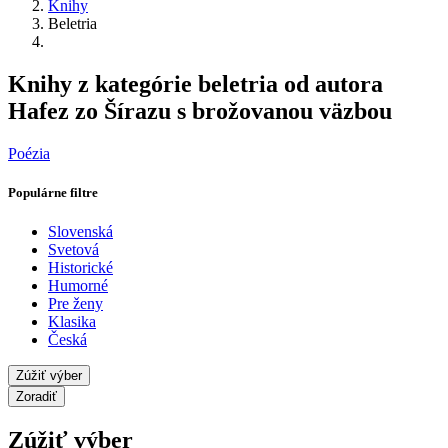
Knihy
Beletria
Knihy z kategórie beletria od autora
Hafez zo Šírazu s brožovanou väzbou
Poézia
Populárne filtre
Slovenská
Svetová
Historické
Humorné
Pre ženy
Klasika
Česká
Zúžiť výber
Zoradiť
Zúžiť výber