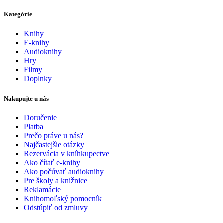
Kategórie
Knihy
E-knihy
Audioknihy
Hry
Filmy
Doplnky
Nakupujte u nás
Doručenie
Platba
Prečo práve u nás?
Najčastejšie otázky
Rezervácia v kníhkupectve
Ako čítať e-knihy
Ako počúvať audioknihy
Pre školy a knižnice
Reklamácie
Knihomoľský pomocník
Odstúpiť od zmluvy