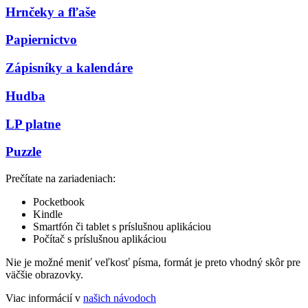
Hrnčeky a fľaše
Papiernictvo
Zápisníky a kalendáre
Hudba
LP platne
Puzzle
Prečítate na zariadeniach:
Pocketbook
Kindle
Smartfón či tablet s príslušnou aplikáciou
Počítač s príslušnou aplikáciou
Nie je možné meniť veľkosť písma, formát je preto vhodný skôr pre
väčšie obrazovky.
Viac informácií v
našich návodoch