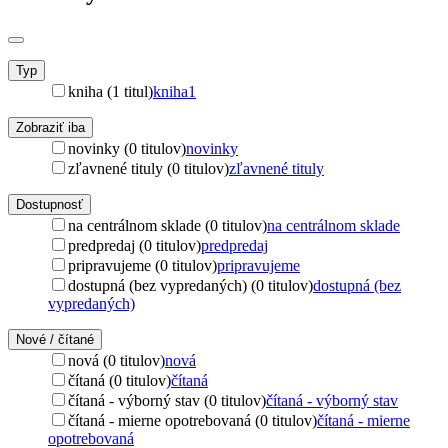
Typ
kniha (1 titul)
kniha
1
Zobraziť iba
novinky (0 titulov)
novinky
zľavnené tituly (0 titulov)
zľavnené tituly
Dostupnosť
na centrálnom sklade (0 titulov)
na centrálnom sklade
predpredaj (0 titulov)
predpredaj
pripravujeme (0 titulov)
pripravujeme
dostupná (bez vypredaných) (0 titulov)
dostupná (bez
vypredaných)
Nové / čítané
nová (0 titulov)
nová
čítaná (0 titulov)
čítaná
čítaná - výborný stav (0 titulov)
čítaná - výborný stav
čítaná - mierne opotrebovaná (0 titulov)
čítaná - mierne
opotrebovaná