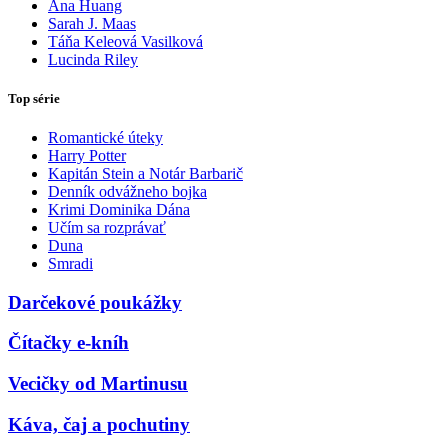
Ana Huang
Sarah J. Maas
Táňa Keleová Vasilková
Lucinda Riley
Top série
Romantické úteky
Harry Potter
Kapitán Stein a Notár Barbarič
Denník odvážneho bojka
Krimi Dominika Dána
Učím sa rozprávať
Duna
Smradi
Darčekové poukážky
Čítačky e-kníh
Vecičky od Martinusu
Káva, čaj a pochutiny