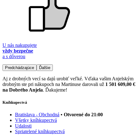
U nás nakupujete
vždy bezpečne
a s dôverou
Predchádzajúce
Ďalšie
Aj z drobných vecí sa dajú urobiť veľké. Vďaka vašim Anjelským
drobným ste pri nákupoch na Martinuse darovali už
1 501 609,00 €
na Dobrého Anjela
. Ďakujeme!
Kníhkupectvá
Bratislava - Obchodná
• Otvorené do 21:00
Všetky kníhkupectvá
Udalosti
Spriatelené kníhkupectvá