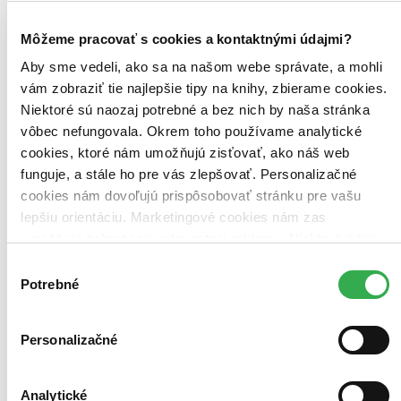
Vydavateľstvo
Ikar (1 titul)
Ikar
1
Môžeme pracovať s cookies a kontaktnými údajmi?
Väzba
Aby sme vedeli, ako sa na našom webe správate, a mohli
pevná väzba (1 titul)
pevná väzba
1
vám zobraziť tie najlepšie tipy na knihy, zbierame cookies.
Niektoré sú naozaj potrebné a bez nich by naša stránka
Zúžiť výber
vôbec nefungovala. Okrem toho používame analytické
Zoradiť
cookies, ktoré nám umožňujú zisťovať, ako náš web
funguje, a stále ho pre vás zlepšovať. Personalizačné
cookies nám dovoľujú prispôsobovať stránku pre vašu
lepšiu orientáciu. Marketingové cookies nám zas
umožňujú zobrazenie relevantnej reklamy. Niektoré údaje
Bestsellery
Top hodnotené
zdieľame aj s tretími stranami. Veľmi by nám pomohlo,
Výber
Novinky
keby sme mohli používať všetky tieto cookies. Ďakujeme!
Potrebné
Najdrahšie
súhlasu
Najlacnejšie
Najvyššia zľava
Personalizačné
Použité filtre
Zrušiť filtre
Analytické
Dostupné v kníhkupectve Zvolen (Martinus)