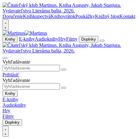
Doručenie
Kníhkupectvá
Knihovrátok
Poukážky
Knižný blog
Kontakt
E-knihy
Audioknihy
Hry
Filmy
Knihy
Doplnky
Vyhľadávanie
Prihlásiť
Vyhľadávanie
Knihy
E-knihy
Audioknihy
Hry
Filmy
Doplnky