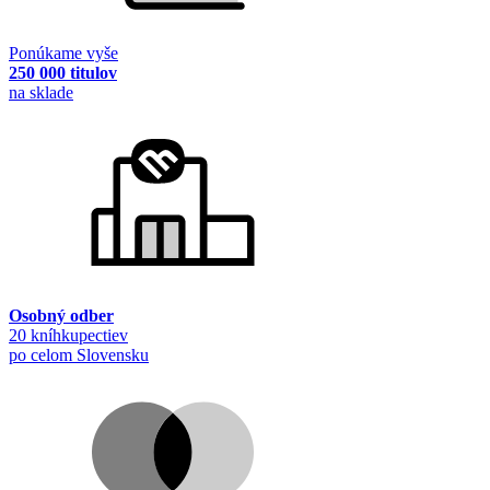
Ponúkame vyše
250 000 titulov
na sklade
Osobný odber
20 kníhkupectiev
po celom Slovensku