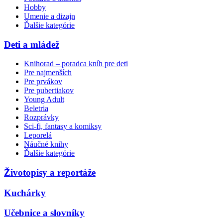
Hobby
Umenie a dizajn
Ďalšie kategórie
Deti a mládež
Knihorad – poradca kníh pre deti
Pre najmenších
Pre prvákov
Pre pubertiakov
Young Adult
Beletria
Rozprávky
Sci-fi, fantasy a komiksy
Leporelá
Náučné knihy
Ďalšie kategórie
Životopisy a reportáže
Kuchárky
Učebnice a slovníky