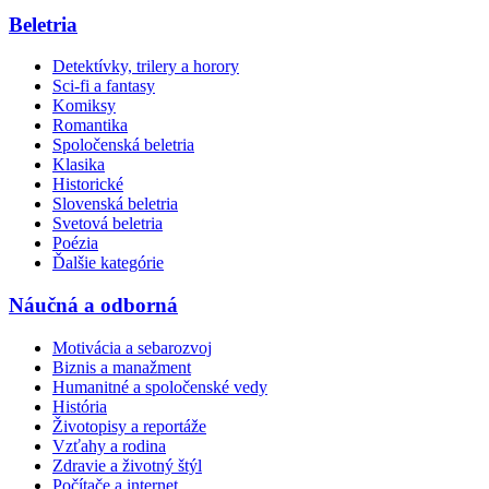
Beletria
Detektívky, trilery a horory
Sci-fi a fantasy
Komiksy
Romantika
Spoločenská beletria
Klasika
Historické
Slovenská beletria
Svetová beletria
Poézia
Ďalšie kategórie
Náučná a odborná
Motivácia a sebarozvoj
Biznis a manažment
Humanitné a spoločenské vedy
História
Životopisy a reportáže
Vzťahy a rodina
Zdravie a životný štýl
Počítače a internet