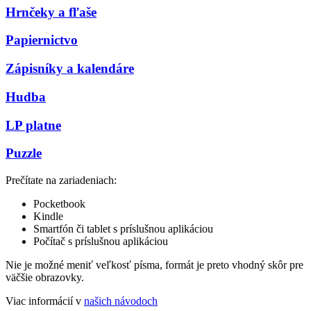
Hrnčeky a fľaše
Papiernictvo
Zápisníky a kalendáre
Hudba
LP platne
Puzzle
Prečítate na zariadeniach:
Pocketbook
Kindle
Smartfón či tablet s príslušnou aplikáciou
Počítač s príslušnou aplikáciou
Nie je možné meniť veľkosť písma, formát je preto vhodný skôr pre
väčšie obrazovky.
Viac informácií v
našich návodoch