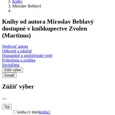
Knihy
Miroslav Beblavý
Knihy od autora Miroslav Beblavý
dostupné v kníhkupectve Zvolen
(Martinus)
Sledovať autora
Odborné a náučné
Humanitné a spoločenské vedy
Politológia a politika
Sociológia
Zúžiť výber
Zoradiť
Zúžiť výber
Typ
kniha (1 titul)
kniha
1