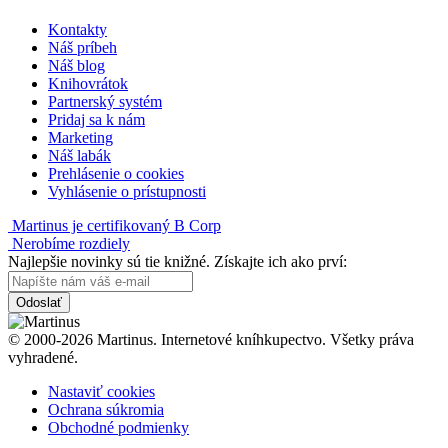
Kontakty
Náš príbeh
Náš blog
Knihovrátok
Partnerský systém
Pridaj sa k nám
Marketing
Náš labák
Prehlásenie o cookies
Vyhlásenie o prístupnosti
Martinus je certifikovaný B Corp
Nerobíme rozdiely
Najlepšie novinky sú tie knižné. Získajte ich ako prví:
Odoslať
© 2000-2026 Martinus. Internetové kníhkupectvo. Všetky práva
vyhradené.
Nastaviť cookies
Ochrana súkromia
Obchodné podmienky