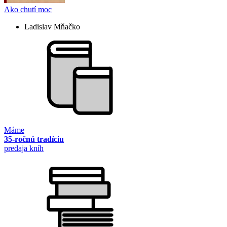
Ako chutí moc
Ladislav Mňačko
Máme
35-ročnú tradíciu
predaja kníh