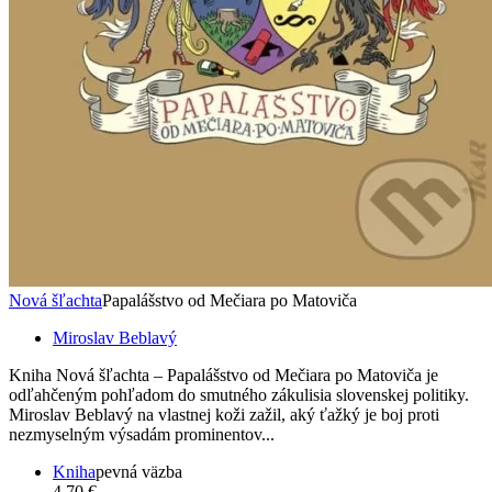
Nová šľachta
Papalášstvo od Mečiara po Matoviča
Miroslav Beblavý
Kniha Nová šľachta – Papalášstvo od Mečiara po Matoviča je
odľahčeným pohľadom do smutného zákulisia slovenskej politiky.
Miroslav Beblavý na vlastnej koži zažil, aký ťažký je boj proti
nezmyselným výsadám prominentov...
Kniha
pevná väzba
4,70 €