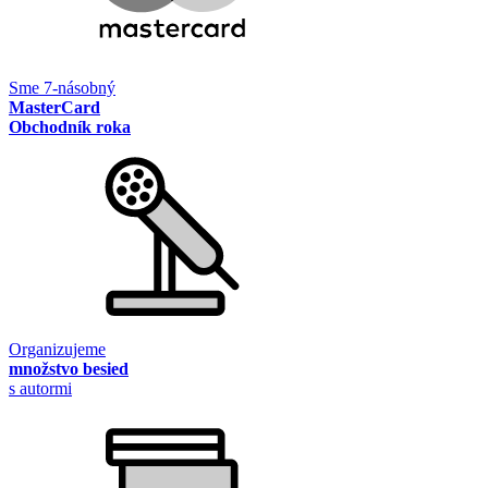
Sme 7-násobný
MasterCard
Obchodník roka
Organizujeme
množstvo besied
s autormi