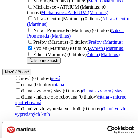
Martin (Martinus) (0 titulov)
Martin (Martinus)
Michalovce - ATRIUM (Martinus) (0
titulov)
Michalovce - ATRIUM (Martinus)
Nitra - Centro (Martinus) (0 titulov)
Nitra - Centro
(Martinus)
Nitra - Promenada (Martinus) (0 titulov)
Nitra -
Promenada (Martinus)
Prešov (Martinus) (0 titulov)
Prešov (Martinus)
Zvolen (Martinus) (0 titulov)
Zvolen (Martinus)
Žilina (Martinus) (0 titulov)
Žilina (Martinus)
Ďalšie možnosti
Nové / čítané
nová (0 titulov)
nová
čítaná (0 titulov)
čítaná
čítaná - výborný stav (0 titulov)
čítaná - výborný stav
čítaná - mierne opotrebovaná (0 titulov)
čítaná - mierne
opotrebovaná
čítané verzie vypredaných kníh (0 titulov)
čítané verzie
vypredaných kníh
Jazyk
slovenčina (1 titul)
slovenčina
1