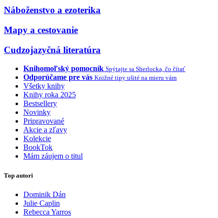
Náboženstvo a ezoterika
Mapy a cestovanie
Cudzojazyčná literatúra
Knihomoľský pomocník
Spýtajte sa Sherlocka, čo čítať
Odporúčame pre vás
Knižné tipy ušité na mieru vám
Všetky knihy
Knihy roka 2025
Bestsellery
Novinky
Pripravované
Akcie a zľavy
Kolekcie
BookTok
Mám záujem o titul
Top autori
Dominik Dán
Julie Caplin
Rebecca Yarros