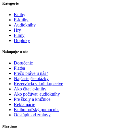
Kategórie
Knihy
E-knihy
Audioknihy
Hry
Filmy
Doplnky
Nakupujte u nás
Doručenie
Platba
Prečo práve u nás?
Najčastejšie otázky
Rezervácia v kníhkupectve
Ako čítať e-knihy
Ako počúvať audioknihy
Pre školy a knižnice
Reklamácie
Knihomoľský pomocník
Odstúpiť od zmluvy
Martinus