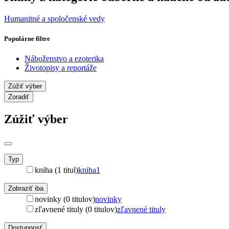
Humanitné a spoločenské vedy
Populárne filtre
Náboženstvo a ezoterika
Životopisy a reportáže
Zúžiť výber
Zoradiť
Zúžiť výber
Typ
kniha (1 titul)
kniha
1
Zobraziť iba
novinky (0 titulov)
novinky
zľavnené tituly (0 titulov)
zľavnené tituly
Dostupnosť