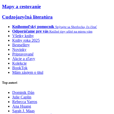
Mapy a cestovanie
Cudzojazyčná literatúra
Knihomoľský pomocník
Spýtajte sa Sherlocka, čo čítať
Odporúčame pre vás
Knižné tipy ušité na mieru vám
Všetky knihy
Knihy roka 2025
Bestsellery
Novinky
Pripravované
Akcie a zľavy
Kolekcie
BookTok
Mám záujem o titul
Top autori
Dominik Dán
Julie Caplin
Rebecca Yarros
Ana Huang
Sarah J. Maas