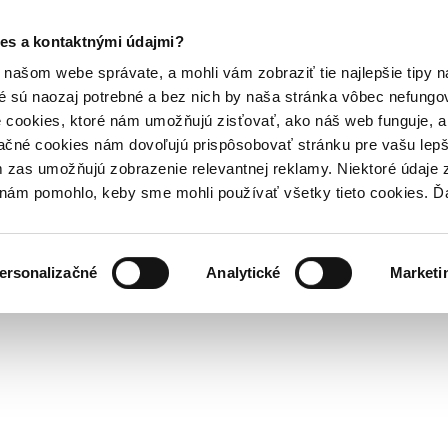
es a kontaktnými údajmi?
našom webe správate, a mohli vám zobraziť tie najlepšie tipy n
é sú naozaj potrebné a bez nich by naša stránka vôbec nefung
 cookies, ktoré nám umožňujú zisťovať, ako náš web funguje, a 
ačné cookies nám dovoľujú prispôsobovať stránku pre vašu lepši
zas umožňujú zobrazenie relevantnej reklamy. Niektoré údaje z
y nám pomohlo, keby sme mohli používať všetky tieto cookies. 
ersonalizačné
Analytické
Marketi