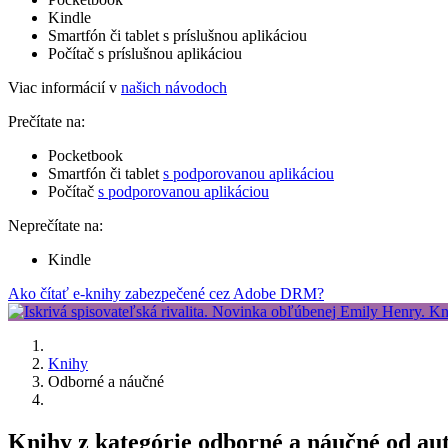
Kindle
Smartfón či tablet s príslušnou aplikáciou
Počítač s príslušnou aplikáciou
Viac informácií v
našich návodoch
Prečítate na:
Pocketbook
Smartfón či tablet
s podporovanou aplikáciou
Počítač
s podporovanou aplikáciou
Neprečítate na:
Kindle
Ako čítať e-knihy zabezpečené cez Adobe DRM?
Knihy
Odborné a náučné
Knihy z kategórie odborné a náučné od aut