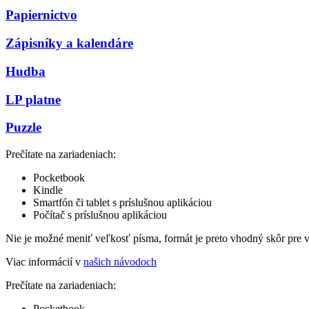
Papiernictvo
Zápisníky a kalendáre
Hudba
LP platne
Puzzle
Prečítate na zariadeniach:
Pocketbook
Kindle
Smartfón či tablet s príslušnou aplikáciou
Počítač s príslušnou aplikáciou
Nie je možné meniť veľkosť písma, formát je preto vhodný skôr pre 
Viac informácií v
našich návodoch
Prečítate na zariadeniach:
Pocketbook