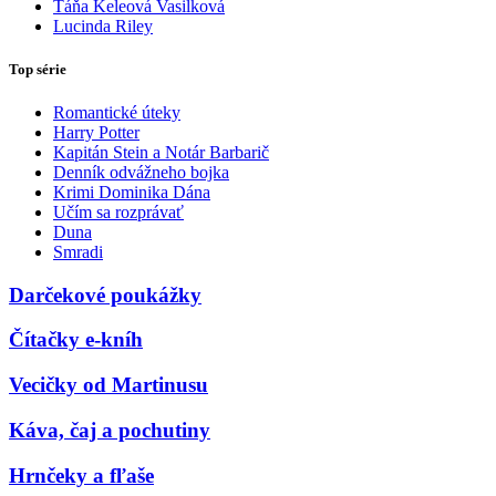
Táňa Keleová Vasilková
Lucinda Riley
Top série
Romantické úteky
Harry Potter
Kapitán Stein a Notár Barbarič
Denník odvážneho bojka
Krimi Dominika Dána
Učím sa rozprávať
Duna
Smradi
Darčekové poukážky
Čítačky e-kníh
Vecičky od Martinusu
Káva, čaj a pochutiny
Hrnčeky a fľaše