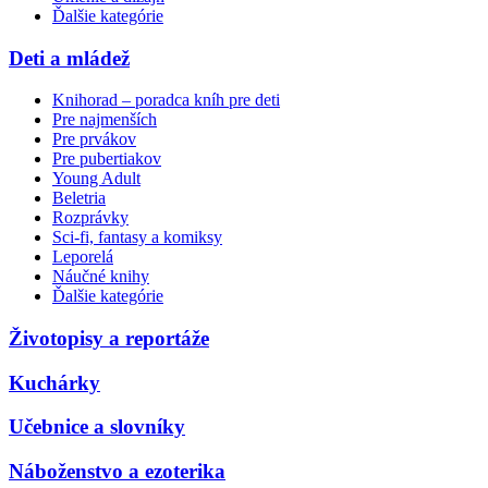
Ďalšie kategórie
Deti a mládež
Knihorad – poradca kníh pre deti
Pre najmenších
Pre prvákov
Pre pubertiakov
Young Adult
Beletria
Rozprávky
Sci-fi, fantasy a komiksy
Leporelá
Náučné knihy
Ďalšie kategórie
Životopisy a reportáže
Kuchárky
Učebnice a slovníky
Náboženstvo a ezoterika