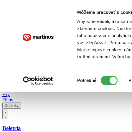
Doručenie
Kníhkupectvá
Knihovrátok
Poukážky
Knižný blog
Kontakt
Môžeme pracovať s cooki
Aby sme vedeli, ako sa na 
zbierame cookies. Niektor
E-knihy
Audioknihy
Hry
Filmy
Knihy
Doplnky
toho používame analytické
vás zlepšovať. Personaliz
Vyhľadávanie
Marketingové cookies nám 
tretími stranami. Veľmi b
Prihlásiť
Vyhľadávanie
Výber
Knihy
Potrebné
P
súhlasu
E-knihy
Audioknihy
Hry
Filmy
Doplnky
Beletria