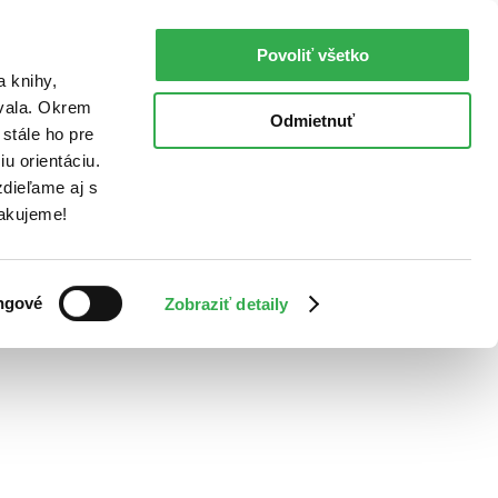
Povoliť všetko
a knihy,
ovala. Okrem
Odmietnuť
stále ho pre
u orientáciu.
dieľame aj s
Ďakujeme!
ngové
Zobraziť detaily