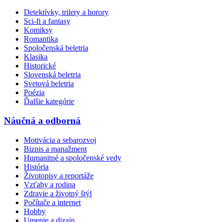
Detektívky, trilery a horory
Sci-fi a fantasy
Komiksy
Romantika
Spoločenská beletria
Klasika
Historické
Slovenská beletria
Svetová beletria
Poézia
Ďalšie kategórie
Náučná a odborná
Motivácia a sebarozvoj
Biznis a manažment
Humanitné a spoločenské vedy
História
Životopisy a reportáže
Vzťahy a rodina
Zdravie a životný štýl
Počítače a internet
Hobby
Umenie a dizajn