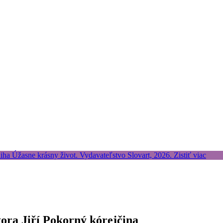
ora Jiří Pokorný kórejčina