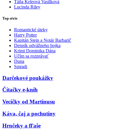
Táňa Keleová Vasilková
Lucinda Riley
Top série
Romantické úteky
Harry Potter
Kapitán Stein a Notár Barbarič
Denník odvážneho bojka
Krimi Dominika Dána
Učím sa rozprávať
Duna
Smradi
Darčekové poukážky
Čítačky e-kníh
Vecičky od Martinusu
Káva, čaj a pochutiny
Hrnčeky a fľaše