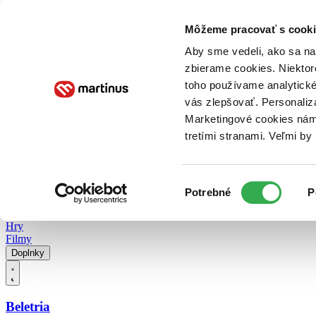
Doručenie
Kníhkupectvá
Knihovrátok
Poukážky
Knižný blog
Kontakt
Môžeme pracovať s cooki
Aby sme vedeli, ako sa na 
zbierame cookies. Niektor
E-knihy
Audioknihy
Hry
Filmy
Knihy
Doplnky
toho používame analytické
vás zlepšovať. Personaliz
Vyhľadávanie
Marketingové cookies nám 
tretími stranami. Veľmi b
Prihlásiť
Vyhľadávanie
Výber
Knihy
Potrebné
P
súhlasu
E-knihy
Audioknihy
Hry
Filmy
Doplnky
Beletria