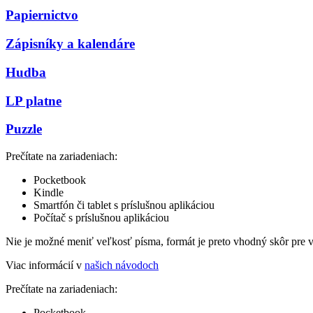
Papiernictvo
Zápisníky a kalendáre
Hudba
LP platne
Puzzle
Prečítate na zariadeniach:
Pocketbook
Kindle
Smartfón či tablet s príslušnou aplikáciou
Počítač s príslušnou aplikáciou
Nie je možné meniť veľkosť písma, formát je preto vhodný skôr pre 
Viac informácií v
našich návodoch
Prečítate na zariadeniach:
Pocketbook