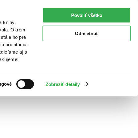
Povoliť všetko
a knihy,
ovala. Okrem
Odmietnuť
stále ho pre
u orientáciu.
dieľame aj s
Ďakujeme!
ngové
Zobraziť detaily