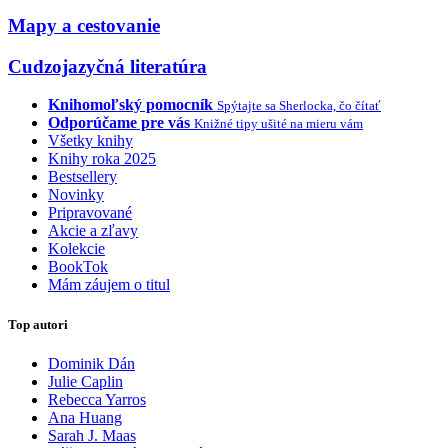
Mapy a cestovanie
Cudzojazyčná literatúra
Knihomoľský pomocník
Spýtajte sa Sherlocka, čo čítať
Odporúčame pre vás
Knižné tipy ušité na mieru vám
Všetky knihy
Knihy roka 2025
Bestsellery
Novinky
Pripravované
Akcie a zľavy
Kolekcie
BookTok
Mám záujem o titul
Top autori
Dominik Dán
Julie Caplin
Rebecca Yarros
Ana Huang
Sarah J. Maas