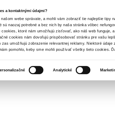
es a kontaktnými údajmi?
našom webe správate, a mohli vám zobraziť tie najlepšie tipy n
é sú naozaj potrebné a bez nich by naša stránka vôbec nefung
 cookies, ktoré nám umožňujú zisťovať, ako náš web funguje, a 
ačné cookies nám dovoľujú prispôsobovať stránku pre vašu lepši
zas umožňujú zobrazenie relevantnej reklamy. Niektoré údaje z
y nám pomohlo, keby sme mohli používať všetky tieto cookies. 
ersonalizačné
Analytické
Marketi