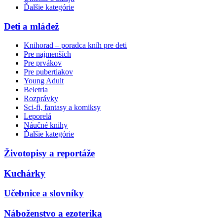
Ďalšie kategórie
Deti a mládež
Knihorad – poradca kníh pre deti
Pre najmenších
Pre prvákov
Pre pubertiakov
Young Adult
Beletria
Rozprávky
Sci-fi, fantasy a komiksy
Leporelá
Náučné knihy
Ďalšie kategórie
Životopisy a reportáže
Kuchárky
Učebnice a slovníky
Náboženstvo a ezoterika