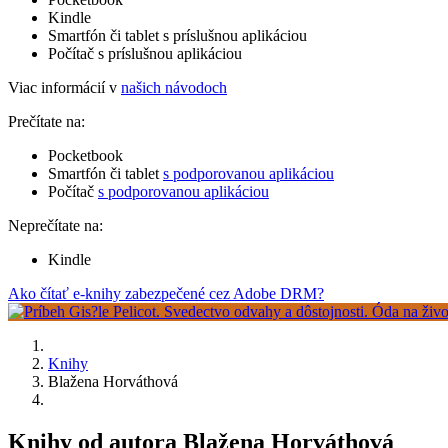
Kindle
Smartfón či tablet s príslušnou aplikáciou
Počítač s príslušnou aplikáciou
Viac informácií v
našich návodoch
Prečítate na:
Pocketbook
Smartfón či tablet
s podporovanou aplikáciou
Počítač
s podporovanou aplikáciou
Neprečítate na:
Kindle
Ako čítať e-knihy zabezpečené cez Adobe DRM?
Knihy
Blažena Horváthová
Knihy od autora Blažena Horváthová