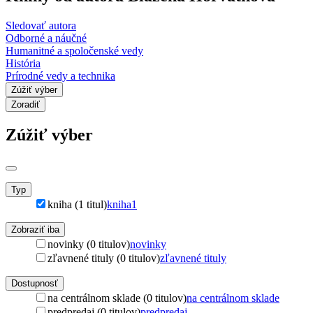
Sledovať autora
Odborné a náučné
Humanitné a spoločenské vedy
História
Prírodné vedy a technika
Zúžiť výber
Zoradiť
Zúžiť výber
Typ
kniha (1 titul)
kniha
1
Zobraziť iba
novinky (0 titulov)
novinky
zľavnené tituly (0 titulov)
zľavnené tituly
Dostupnosť
na centrálnom sklade (0 titulov)
na centrálnom sklade
predpredaj (0 titulov)
predpredaj