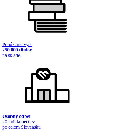
Ponúkame vyše
250 000 titulov
na sklade
Osobný odber
20 kníhkupectiev
po celom Slovensku