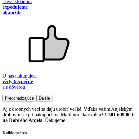
Tovar skladom
expedujeme
okamžite
U nás nakupujete
vždy bezpečne
a s dôverou
Predchádzajúce
Ďalšie
Aj z drobných vecí sa dajú urobiť veľké. Vďaka vašim Anjelským
drobným ste pri nákupoch na Martinuse darovali už
1 501 609,00 €
na Dobrého Anjela
. Ďakujeme!
Kníhkupectvá