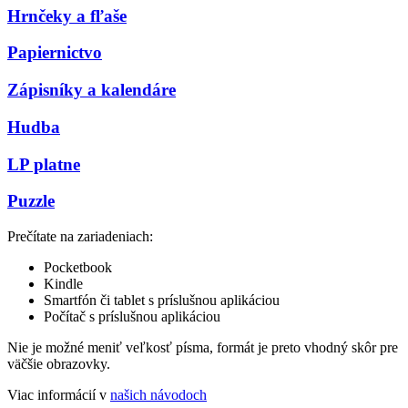
Hrnčeky a fľaše
Papiernictvo
Zápisníky a kalendáre
Hudba
LP platne
Puzzle
Prečítate na zariadeniach:
Pocketbook
Kindle
Smartfón či tablet s príslušnou aplikáciou
Počítač s príslušnou aplikáciou
Nie je možné meniť veľkosť písma, formát je preto vhodný skôr pre
väčšie obrazovky.
Viac informácií v
našich návodoch