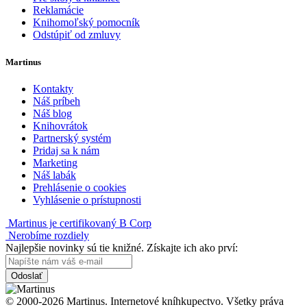
Reklamácie
Knihomoľský pomocník
Odstúpiť od zmluvy
Martinus
Kontakty
Náš príbeh
Náš blog
Knihovrátok
Partnerský systém
Pridaj sa k nám
Marketing
Náš labák
Prehlásenie o cookies
Vyhlásenie o prístupnosti
Martinus je certifikovaný B Corp
Nerobíme rozdiely
Najlepšie novinky sú tie knižné. Získajte ich ako prví:
Odoslať
© 2000-2026 Martinus. Internetové kníhkupectvo. Všetky práva