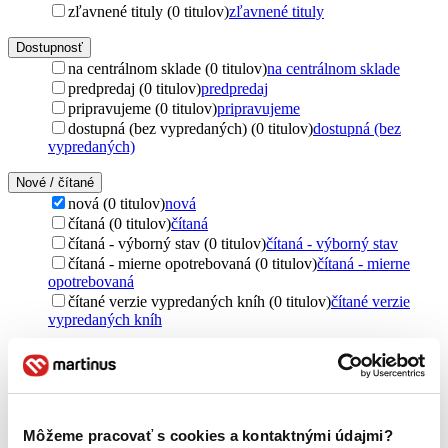
zľavnené tituly (0 titulov)
zľavnené tituly
Dostupnosť
na centrálnom sklade (0 titulov)
na centrálnom sklade
predpredaj (0 titulov)
predpredaj
pripravujeme (0 titulov)
pripravujeme
dostupná (bez vypredaných) (0 titulov)
dostupná (bez
vypredaných)
Nové / čítané
nová (0 titulov)
nová
čítaná (0 titulov)
čítaná
čítaná - výborný stav (0 titulov)
čítaná - výborný stav
čítaná - mierne opotrebovaná (0 titulov)
čítaná - mierne
opotrebovaná
čítané verzie vypredaných kníh (0 titulov)
čítané verzie
vypredaných kníh
Jazyk
slovenčina (1 titul)
slovenčina
1
Vydavateľstvo
VEDA (1 titul)
VEDA
1
Môžeme pracovať s cookies a kontaktnými údajmi?