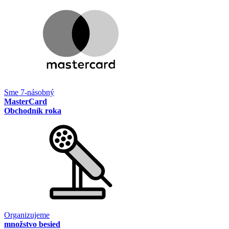
Sme 7-násobný
MasterCard
Obchodník roka
Organizujeme
množstvo besied