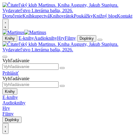
Doručenie
Kníhkupectvá
Knihovrátok
Poukážky
Knižný blog
Kontakt
E-knihy
Audioknihy
Hry
Filmy
Knihy
Doplnky
Vyhľadávanie
Prihlásiť
Vyhľadávanie
Knihy
E-knihy
Audioknihy
Hry
Filmy
Doplnky