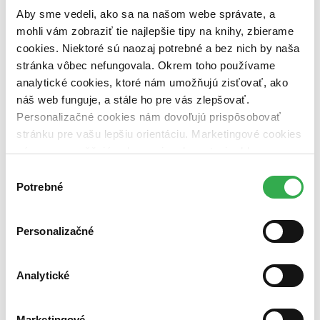
Aby sme vedeli, ako sa na našom webe správate, a
Väzba
pevná väzba (1 titul)
pevná väzba
1
mohli vám zobraziť tie najlepšie tipy na knihy, zbierame
cookies. Niektoré sú naozaj potrebné a bez nich by naša
Zúžiť výber
stránka vôbec nefungovala. Okrem toho používame
analytické cookies, ktoré nám umožňujú zisťovať, ako
Zoradiť
náš web funguje, a stále ho pre vás zlepšovať.
Personalizačné cookies nám dovoľujú prispôsobovať
stránku pre vašu lepšiu orientáciu. Marketingové cookies
nám zas umožňujú zobrazenie relevantnej reklamy.
Bestsellery
Top hodnotené
Niektoré údaje zdieľame aj s tretími stranami. Veľmi by
Výber
Novinky
nám pomohlo, keby sme mohli používať všetky tieto
Potrebné
súhlasu
Najdrahšie
cookies. Ďakujeme!
Najlacnejšie
Najvyššia zľava
Personalizačné
Použité filtre
Zrušiť filtre
Analytické
nové
Marketingové