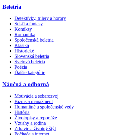
Beletria
Detektívky, trilery a horory
Sci-fi a fantasy
Komiksy
Romantika
Spoločenská beletria
Klasika
Historické
Slovenská beletria
Svetová beletria
Poézia
Ďalšie kategórie
Náučná a odborná
Motivácia a sebarozvoj
Biznis a manažment
Humanitné a spoločenské vedy
História
Životopisy a reportáže
Vzťahy a rodina
Zdravie a životný štýl
Počítače a internet