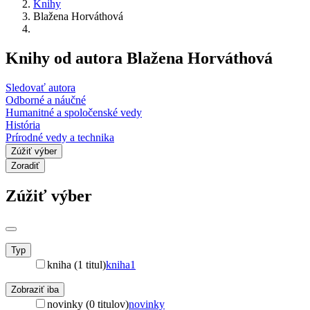
Knihy
Blažena Horváthová
Knihy od autora Blažena Horváthová
Sledovať autora
Odborné a náučné
Humanitné a spoločenské vedy
História
Prírodné vedy a technika
Zúžiť výber
Zoradiť
Zúžiť výber
Typ
kniha (1 titul)
kniha
1
Zobraziť iba
novinky (0 titulov)
novinky