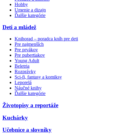
Hobby
Umenie a dizajn
Ďalšie kategórie
Deti a mládež
Knihorad – poradca kníh pre deti
Pre najmenších
Pre prvákov
Pre pubertiakov
Young Adult
Beletria
Rozprávky
Sci-fi, fantasy a komiksy
Leporelá
Náučné knihy
Ďalšie kategórie
Životopisy a reportáže
Kuchárky
Učebnice a slovníky