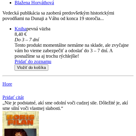
Blažena Horváthová
Vedecká publikácia sa zaoberá predovšetkým historickými
povodňami na Dunaji a Váhu od konca 19 storočia...
Kniha
pevná väzba
8,40 €
Do 3 – 7 dní
Tento produkt momentálne nemáme na sklade, ale zvyčajne
vám ho vieme zabezpečiť a odoslať do 3 – 7 dní. A
posnažíme sa aj trochu rýchlejšie!
Pridať do zoznamu
Vložiť do košíka
Hore
Pridať citát
Nie je podstatné, akí sme odolní voči cudzej sile. Dôležité je, akí
sme silní voči vlastnej slabosti.