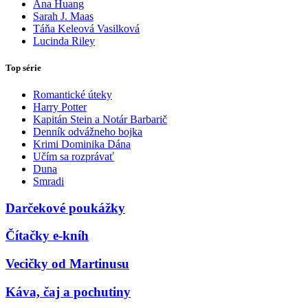
Ana Huang
Sarah J. Maas
Táňa Keleová Vasilková
Lucinda Riley
Top série
Romantické úteky
Harry Potter
Kapitán Stein a Notár Barbarič
Denník odvážneho bojka
Krimi Dominika Dána
Učím sa rozprávať
Duna
Smradi
Darčekové poukážky
Čítačky e-kníh
Vecičky od Martinusu
Káva, čaj a pochutiny