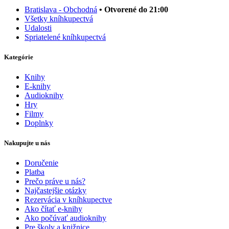
Bratislava - Obchodná
• Otvorené do 21:00
Všetky kníhkupectvá
Udalosti
Spriatelené kníhkupectvá
Kategórie
Knihy
E-knihy
Audioknihy
Hry
Filmy
Doplnky
Nakupujte u nás
Doručenie
Platba
Prečo práve u nás?
Najčastejšie otázky
Rezervácia v kníhkupectve
Ako čítať e-knihy
Ako počúvať audioknihy
Pre školy a knižnice