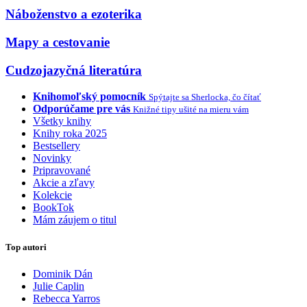
Náboženstvo a ezoterika
Mapy a cestovanie
Cudzojazyčná literatúra
Knihomoľský pomocník
Spýtajte sa Sherlocka, čo čítať
Odporúčame pre vás
Knižné tipy ušité na mieru vám
Všetky knihy
Knihy roka 2025
Bestsellery
Novinky
Pripravované
Akcie a zľavy
Kolekcie
BookTok
Mám záujem o titul
Top autori
Dominik Dán
Julie Caplin
Rebecca Yarros