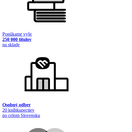
Ponúkame vyše
250 000 titulov
na sklade
Osobný odber
20 kníhkupectiev
po celom Slovensku