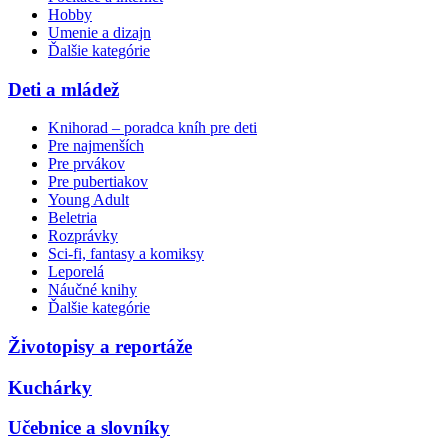
Hobby
Umenie a dizajn
Ďalšie kategórie
Deti a mládež
Knihorad – poradca kníh pre deti
Pre najmenších
Pre prvákov
Pre pubertiakov
Young Adult
Beletria
Rozprávky
Sci-fi, fantasy a komiksy
Leporelá
Náučné knihy
Ďalšie kategórie
Životopisy a reportáže
Kuchárky
Učebnice a slovníky