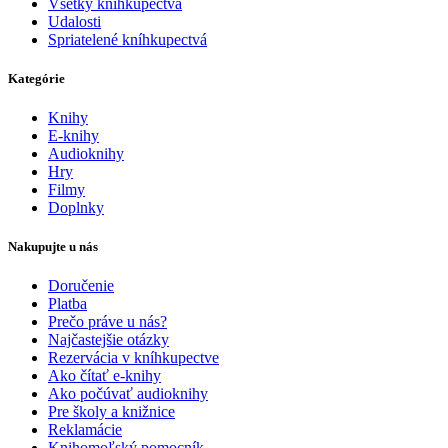
Všetky kníhkupectvá
Udalosti
Spriatelené kníhkupectvá
Kategórie
Knihy
E-knihy
Audioknihy
Hry
Filmy
Doplnky
Nakupujte u nás
Doručenie
Platba
Prečo práve u nás?
Najčastejšie otázky
Rezervácia v kníhkupectve
Ako čítať e-knihy
Ako počúvať audioknihy
Pre školy a knižnice
Reklamácie
Knihomoľský pomocník