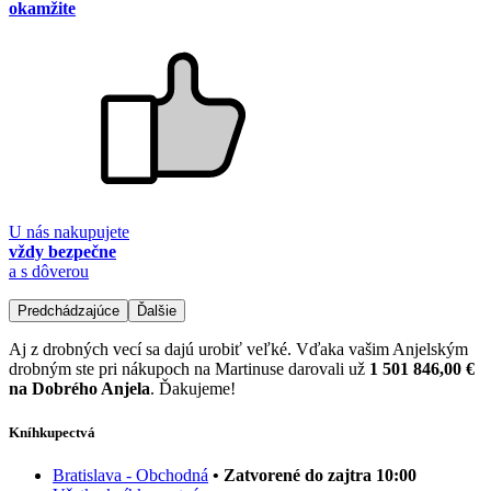
okamžite
U nás nakupujete
vždy bezpečne
a s dôverou
Predchádzajúce
Ďalšie
Aj z drobných vecí sa dajú urobiť veľké. Vďaka vašim Anjelským
drobným ste pri nákupoch na Martinuse darovali už
1 501 846,00 €
na Dobrého Anjela
. Ďakujeme!
Kníhkupectvá
Bratislava - Obchodná
• Zatvorené do zajtra 10:00