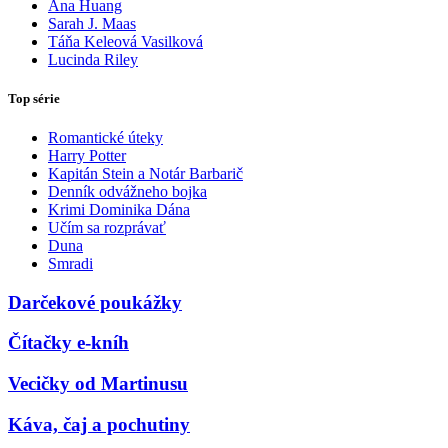
Ana Huang
Sarah J. Maas
Táňa Keleová Vasilková
Lucinda Riley
Top série
Romantické úteky
Harry Potter
Kapitán Stein a Notár Barbarič
Denník odvážneho bojka
Krimi Dominika Dána
Učím sa rozprávať
Duna
Smradi
Darčekové poukážky
Čítačky e-kníh
Vecičky od Martinusu
Káva, čaj a pochutiny