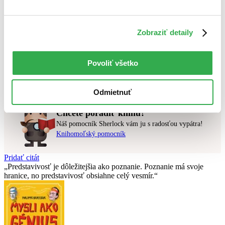
Najlacnejšie
Najvyššia zľava
Zobraziť detaily
Použité filtre
Zrušiť filtre
najnovšie
Povoliť všetko
Nebol nájdený
žiadny titul
vyhovujúci zadaným podmienkam.
Skúste prosím zmeniť vyhľadávaný výraz.
Odmietnuť
Chcete poradiť knihu?
Náš pomocník Sherlock vám ju s radosťou vypátra!
Knihomoľský pomocník
Pridať citát
Predstavivosť je dôležitejšia ako poznanie. Poznanie má svoje
hranice, no predstavivosť obsiahne celý vesmír.