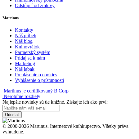
Odstúpiť od zmluvy
Martinus
Kontakty
Náš príbeh
Náš blog
Knihovrátok
Partnerský systém
Pridaj sa k nám
Marketing
Náš labák
Prehlásenie o cookies
Vyhlásenie o prístupnosti
Martinus je certifikovaný B Corp
Nerobíme rozdiely
Najlepšie novinky sú tie knižné. Získajte ich ako prví:
Odoslať
© 2000-2026 Martinus. Internetové kníhkupectvo. Všetky práva
vyhradené.