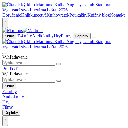
Doručenie
Kníhkupectvá
Knihovrátok
Poukážky
Knižný blog
Kontakt
E-knihy
Audioknihy
Hry
Filmy
Knihy
Doplnky
Vyhľadávanie
Prihlásiť
Vyhľadávanie
Knihy
E-knihy
Audioknihy
Hry
Filmy
Doplnky