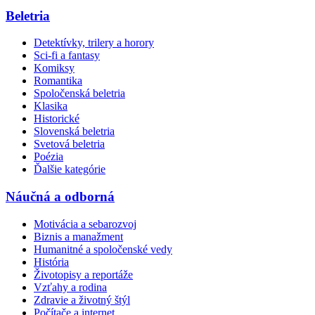
Beletria
Detektívky, trilery a horory
Sci-fi a fantasy
Komiksy
Romantika
Spoločenská beletria
Klasika
Historické
Slovenská beletria
Svetová beletria
Poézia
Ďalšie kategórie
Náučná a odborná
Motivácia a sebarozvoj
Biznis a manažment
Humanitné a spoločenské vedy
História
Životopisy a reportáže
Vzťahy a rodina
Zdravie a životný štýl
Počítače a internet