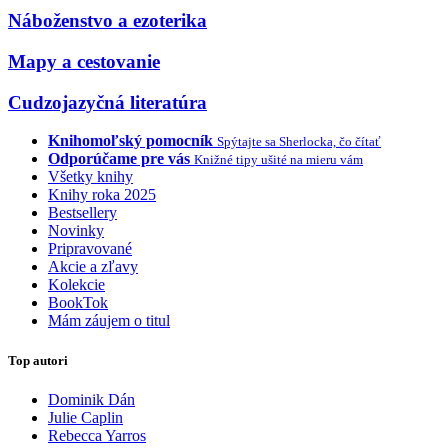
Náboženstvo a ezoterika
Mapy a cestovanie
Cudzojazyčná literatúra
Knihomoľský pomocník
Spýtajte sa Sherlocka, čo čítať
Odporúčame pre vás
Knižné tipy ušité na mieru vám
Všetky knihy
Knihy roka 2025
Bestsellery
Novinky
Pripravované
Akcie a zľavy
Kolekcie
BookTok
Mám záujem o titul
Top autori
Dominik Dán
Julie Caplin
Rebecca Yarros