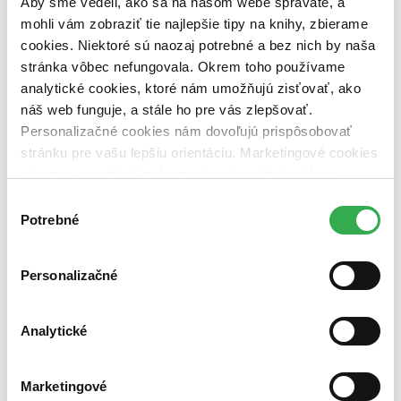
Aby sme vedeli, ako sa na našom webe správate, a
pripravujeme (0 titulov)
pripravujeme
dostupná (bez vypredaných) (0 titulov)
dostupná (bez
mohli vám zobraziť tie najlepšie tipy na knihy, zbierame
vypredaných)
cookies. Niektoré sú naozaj potrebné a bez nich by naša
stránka vôbec nefungovala. Okrem toho používame
Nové / čítané
analytické cookies, ktoré nám umožňujú zisťovať, ako
nová (0 titulov)
nová
čítaná (0 titulov)
čítaná
náš web funguje, a stále ho pre vás zlepšovať.
čítaná - výborný stav (0 titulov)
čítaná - výborný stav
Personalizačné cookies nám dovoľujú prispôsobovať
čítaná - mierne opotrebovaná (0 titulov)
čítaná - mierne
stránku pre vašu lepšiu orientáciu. Marketingové cookies
opotrebovaná
nám zas umožňujú zobrazenie relevantnej reklamy.
čítané verzie vypredaných kníh (0 titulov)
čítané verzie
vypredaných kníh
Niektoré údaje zdieľame aj s tretími stranami. Veľmi by
Výber
nám pomohlo, keby sme mohli používať všetky tieto
Potrebné
súhlasu
Zúžiť výber
cookies. Ďakujeme!
Zoradiť
Personalizačné
Analytické
Bestsellery
Top hodnotené
Novinky
Marketingové
Najdrahšie