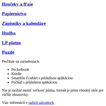
Hrnčeky a fľaše
Papiernictvo
Zápisníky a kalendáre
Hudba
LP platne
Puzzle
Prečítate na zariadeniach:
Pocketbook
Kindle
Smartfón či tablet s príslušnou aplikáciou
Počítač s príslušnou aplikáciou
Nie je možné meniť veľkosť písma, formát je preto vhodný skôr pre
väčšie obrazovky.
Viac informácií v
našich návodoch