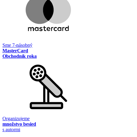
Sme 7-násobný
MasterCard
Obchodník roka
Organizujeme
množstvo besied
s autormi