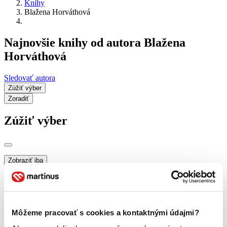
Knihy
Blažena Horváthová
Najnovšie knihy od autora Blažena
Horváthová
Sledovať autora
Zúžiť výber
Zoradiť
Zúžiť výber
Zobraziť iba
novinky (0 titulov)
novinky
zľavnené tituly (0 titulov)
zľavnené tituly
Dostupnosť
na centrálnom sklade (0 titulov)
na centrálnom sklade
Môžeme pracovať s cookies a kontaktnými údajmi?
predpredaj (0 titulov)
predpredaj