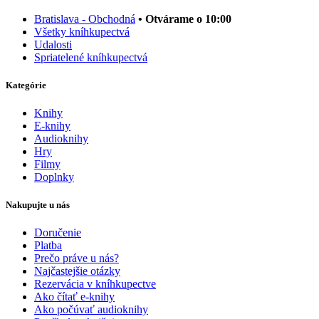
Bratislava - Obchodná
• Otvárame o 10:00
Všetky kníhkupectvá
Udalosti
Spriatelené kníhkupectvá
Kategórie
Knihy
E-knihy
Audioknihy
Hry
Filmy
Doplnky
Nakupujte u nás
Doručenie
Platba
Prečo práve u nás?
Najčastejšie otázky
Rezervácia v kníhkupectve
Ako čítať e-knihy
Ako počúvať audioknihy