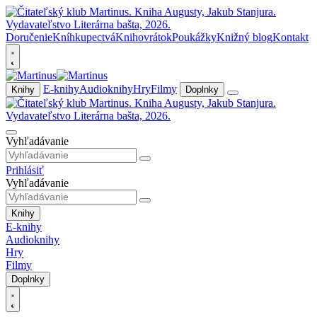
Doručenie
Kníhkupectvá
Knihovrátok
Poukážky
Knižný blog
Kontakt
E-knihy
Audioknihy
Hry
Filmy
Knihy
Doplnky
Vyhľadávanie
Prihlásiť
Vyhľadávanie
Knihy
E-knihy
Audioknihy
Hry
Filmy
Doplnky