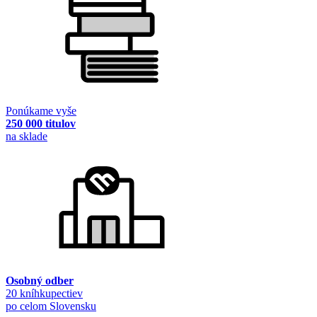
Ponúkame vyše
250 000 titulov
na sklade
Osobný odber
20 kníhkupectiev
po celom Slovensku