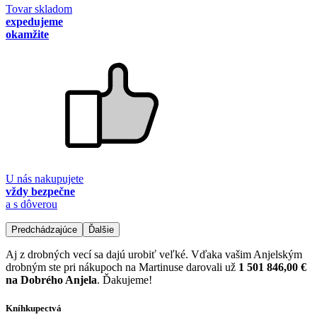
Tovar skladom
expedujeme
okamžite
U nás nakupujete
vždy bezpečne
a s dôverou
Predchádzajúce
Ďalšie
Aj z drobných vecí sa dajú urobiť veľké. Vďaka vašim Anjelským
drobným ste pri nákupoch na Martinuse darovali už
1 501 846,00 €
na Dobrého Anjela
. Ďakujeme!
Kníhkupectvá