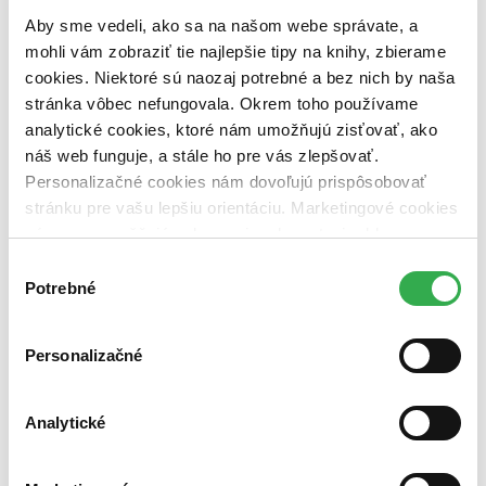
Aby sme vedeli, ako sa na našom webe správate, a
Väzba
mohli vám zobraziť tie najlepšie tipy na knihy, zbierame
pevná väzba (1 titul)
pevná väzba
1
cookies. Niektoré sú naozaj potrebné a bez nich by naša
Zúžiť výber
stránka vôbec nefungovala. Okrem toho používame
analytické cookies, ktoré nám umožňujú zisťovať, ako
Zoradiť
náš web funguje, a stále ho pre vás zlepšovať.
Personalizačné cookies nám dovoľujú prispôsobovať
stránku pre vašu lepšiu orientáciu. Marketingové cookies
nám zas umožňujú zobrazenie relevantnej reklamy.
Bestsellery
Niektoré údaje zdieľame aj s tretími stranami. Veľmi by
Výber
Top hodnotené
nám pomohlo, keby sme mohli používať všetky tieto
Novinky
Potrebné
súhlasu
Najdrahšie
cookies. Ďakujeme!
Najlacnejšie
Najvyššia zľava
Personalizačné
Použité filtre
Zrušiť filtre
Analytické
Autor Blažena Horváthová