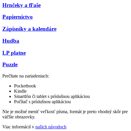
Hrnčeky a fľaše
Papiernictvo
Zápisníky a kalendáre
Hudba
LP platne
Puzzle
Prečítate na zariadeniach:
Pocketbook
Kindle
Smartfón či tablet s príslušnou aplikáciou
Počítač s príslušnou aplikáciou
Nie je možné meniť veľkosť písma, formát je preto vhodný skôr pre
väčšie obrazovky.
Viac informácií v
našich návodoch