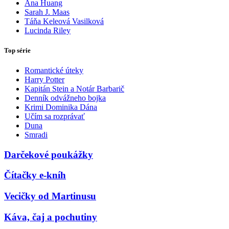
Ana Huang
Sarah J. Maas
Táňa Keleová Vasilková
Lucinda Riley
Top série
Romantické úteky
Harry Potter
Kapitán Stein a Notár Barbarič
Denník odvážneho bojka
Krimi Dominika Dána
Učím sa rozprávať
Duna
Smradi
Darčekové poukážky
Čítačky e-kníh
Vecičky od Martinusu
Káva, čaj a pochutiny