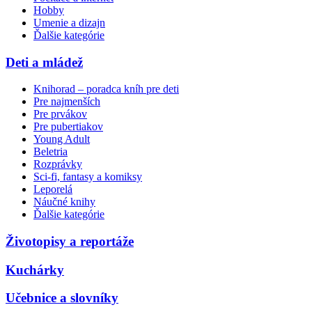
Hobby
Umenie a dizajn
Ďalšie kategórie
Deti a mládež
Knihorad – poradca kníh pre deti
Pre najmenších
Pre prvákov
Pre pubertiakov
Young Adult
Beletria
Rozprávky
Sci-fi, fantasy a komiksy
Leporelá
Náučné knihy
Ďalšie kategórie
Životopisy a reportáže
Kuchárky
Učebnice a slovníky