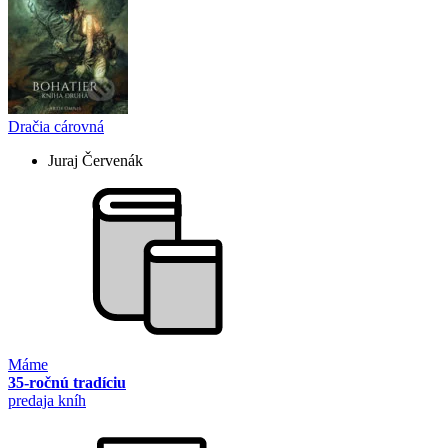
Dračia cárovná
Juraj Červenák
Máme
35-ročnú tradíciu
predaja kníh