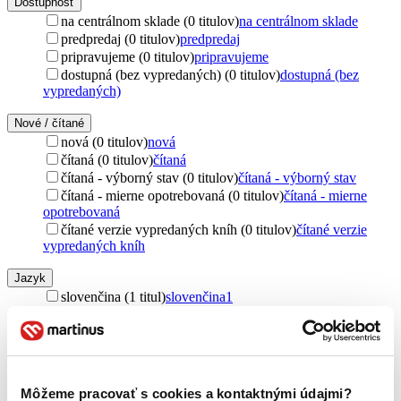
Dostupnosť
na centrálnom sklade (0 titulov)
na centrálnom sklade
predpredaj (0 titulov)
predpredaj
pripravujeme (0 titulov)
pripravujeme
dostupná (bez vypredaných) (0 titulov)
dostupná (bez
vypredaných)
Nové / čítané
nová (0 titulov)
nová
čítaná (0 titulov)
čítaná
čítaná - výborný stav (0 titulov)
čítaná - výborný stav
čítaná - mierne opotrebovaná (0 titulov)
čítaná - mierne
opotrebovaná
čítané verzie vypredaných kníh (0 titulov)
čítané verzie
vypredaných kníh
Jazyk
slovenčina (1 titul)
slovenčina
1
Autor
Blažena Horváthová (1 titul)
Blažena Horváthová
1
Vydavateľstvo
Môžeme pracovať s cookies a kontaktnými údajmi?
VEDA (1 titul)
VEDA
1