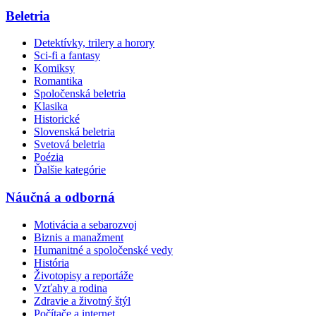
Beletria
Detektívky, trilery a horory
Sci-fi a fantasy
Komiksy
Romantika
Spoločenská beletria
Klasika
Historické
Slovenská beletria
Svetová beletria
Poézia
Ďalšie kategórie
Náučná a odborná
Motivácia a sebarozvoj
Biznis a manažment
Humanitné a spoločenské vedy
História
Životopisy a reportáže
Vzťahy a rodina
Zdravie a životný štýl
Počítače a internet