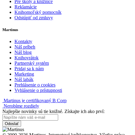
Pre školy a knižnice
Reklamácie
Knihomoľský pomocník
Odstúpiť od zmluvy
Martinus
Kontakty
Náš príbeh
Náš blog
Knihovrátok
Partnerský systém
Pridaj sa k nám
Marketing
Náš labák
Prehlásenie o cookies
Vyhlásenie o prístupnosti
Martinus je certifikovaný B Corp
Nerobíme rozdiely
Najlepšie novinky sú tie knižné. Získajte ich ako prví:
Odoslať
© 2000-2026 Martinus. Internetové kníhkupectvo. Všetky práva