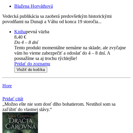
Blažena Horváthová
Vedecká publikácia sa zaoberá predovšetkým historickými
povodňami na Dunaji a Váhu od konca 19 storočia...
Kniha
pevná väzba
8,40 €
Do 4 – 8 dní
Tento produkt momentálne nemáme na sklade, ale zvyčajne
vám ho vieme zabezpečiť a odoslať do 4 – 8 dní. A
posnažíme sa aj trochu rýchlejšie!
Pridať do zoznamu
Vložiť do košíka
Hore
Pridať citát
Možno ešte nie som dosť dlho bohatierom. Nestihol som sa
zaľúbiť do vlastnej slávy.