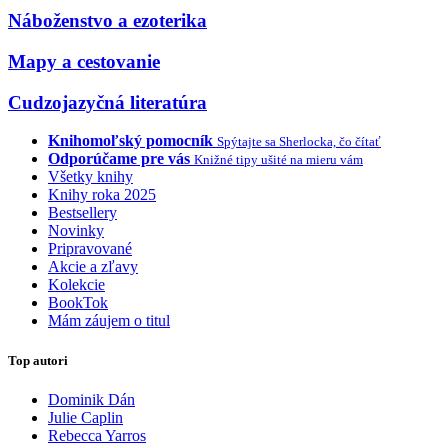
Náboženstvo a ezoterika
Mapy a cestovanie
Cudzojazyčná literatúra
Knihomoľský pomocník
Spýtajte sa Sherlocka, čo čítať
Odporúčame pre vás
Knižné tipy ušité na mieru vám
Všetky knihy
Knihy roka 2025
Bestsellery
Novinky
Pripravované
Akcie a zľavy
Kolekcie
BookTok
Mám záujem o titul
Top autori
Dominik Dán
Julie Caplin
Rebecca Yarros