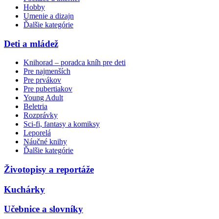
Hobby
Umenie a dizajn
Ďalšie kategórie
Deti a mládež
Knihorad – poradca kníh pre deti
Pre najmenších
Pre prvákov
Pre pubertiakov
Young Adult
Beletria
Rozprávky
Sci-fi, fantasy a komiksy
Leporelá
Náučné knihy
Ďalšie kategórie
Životopisy a reportáže
Kuchárky
Učebnice a slovníky