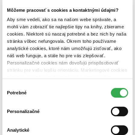
Slovensko (1 titul)
Slovensko
1
Môžeme pracovať s cookies a kontaktnými údajmi?
Vydavateľstvo
Aby sme vedeli, ako sa na našom webe správate, a
VEDA (1 titul)
VEDA
1
mohli vám zobraziť tie najlepšie tipy na knihy, zbierame
Väzba
cookies. Niektoré sú naozaj potrebné a bez nich by naša
pevná väzba (1 titul)
pevná väzba
1
stránka vôbec nefungovala. Okrem toho používame
analytické cookies, ktoré nám umožňujú zisťovať, ako
Zúžiť výber
náš web funguje, a stále ho pre vás zlepšovať.
Zoradiť
Personalizačné cookies nám dovoľujú prispôsobovať
stránku pre vašu lepšiu orientáciu. Marketingové cookies
nám zas umožňujú zobrazenie relevantnej reklamy.
Niektoré údaje zdieľame aj s tretími stranami. Veľmi by
Výber
Bestsellery
nám pomohlo, keby sme mohli používať všetky tieto
Potrebné
súhlasu
Top hodnotené
cookies. Ďakujeme!
Novinky
Najdrahšie
Personalizačné
Najlacnejšie
Najvyššia zľava
Analytické
Použité filtre