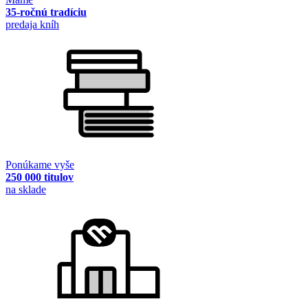
35-ročnú tradíciu
predaja kníh
Ponúkame vyše
250 000 titulov
na sklade