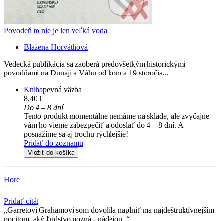
Povodeň to nie je len veľká voda
Blažena Horváthová
Vedecká publikácia sa zaoberá predovšetkým historickými
povodňami na Dunaji a Váhu od konca 19 storočia...
Kniha
pevná väzba
8,40 €
Do 4 – 8 dní
Tento produkt momentálne nemáme na sklade, ale zvyčajne
vám ho vieme zabezpečiť a odoslať do 4 – 8 dní. A
posnažíme sa aj trochu rýchlejšie!
Pridať do zoznamu
Vložiť do košíka
Hore
Pridať citát
Garretovi Grahamovi som dovolila naplniť ma najdeštruktívnejším
pocitom, aký ľudstvo pozná - nádejou.