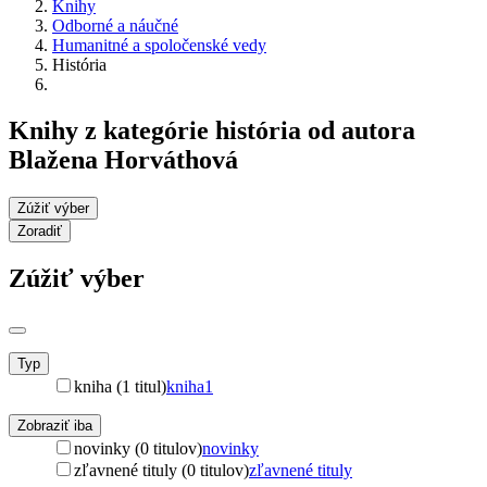
Knihy
Odborné a náučné
Humanitné a spoločenské vedy
História
Knihy z kategórie história od autora
Blažena Horváthová
Zúžiť výber
Zoradiť
Zúžiť výber
Typ
kniha (1 titul)
kniha
1
Zobraziť iba
novinky (0 titulov)
novinky
zľavnené tituly (0 titulov)
zľavnené tituly