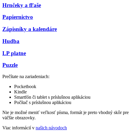
Hrnčeky a fľaše
Papiernictvo
Zápisníky a kalendáre
Hudba
LP platne
Puzzle
Prečítate na zariadeniach:
Pocketbook
Kindle
Smartfón či tablet s príslušnou aplikáciou
Počítač s príslušnou aplikáciou
Nie je možné meniť veľkosť písma, formát je preto vhodný skôr pre
väčšie obrazovky.
Viac informácií v
našich návodoch