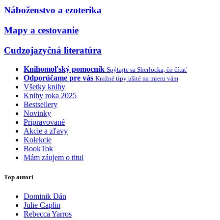
Náboženstvo a ezoterika
Mapy a cestovanie
Cudzojazyčná literatúra
Knihomoľský pomocník
Spýtajte sa Sherlocka, čo čítať
Odporúčame pre vás
Knižné tipy ušité na mieru vám
Všetky knihy
Knihy roka 2025
Bestsellery
Novinky
Pripravované
Akcie a zľavy
Kolekcie
BookTok
Mám záujem o titul
Top autori
Dominik Dán
Julie Caplin
Rebecca Yarros