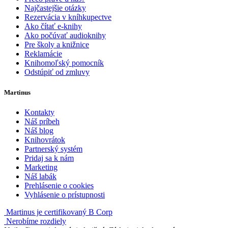
Najčastejšie otázky
Rezervácia v kníhkupectve
Ako čítať e-knihy
Ako počúvať audioknihy
Pre školy a knižnice
Reklamácie
Knihomoľský pomocník
Odstúpiť od zmluvy
Martinus
Kontakty
Náš príbeh
Náš blog
Knihovrátok
Partnerský systém
Pridaj sa k nám
Marketing
Náš labák
Prehlásenie o cookies
Vyhlásenie o prístupnosti
Martinus je certifikovaný B Corp
Nerobíme rozdiely