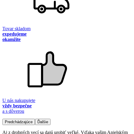
Tovar skladom
expedujeme
okamžite
U nás nakupujete
vždy bezpečne
a s dôverou
Predchádzajúce
Ďalšie
Aj z drobných vecí sa dajú urobiť veľké. Vďaka vašim Anjelským