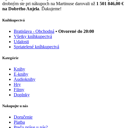
drobným ste pri nákupoch na Martinuse darovali už
1 501 846,00 €
na Dobrého Anjela
. Ďakujeme!
Kníhkupectvá
Bratislava - Obchodná
• Otvorené do 20:00
Všetky kníhkupectvá
Udalosti
Spriatelené kníhkupectvá
Kategórie
Knihy
E-knihy
Audioknihy
Hry
Filmy
Doplnky
Nakupujte u nás
Doručenie
Platba
Prečo práve u nás?