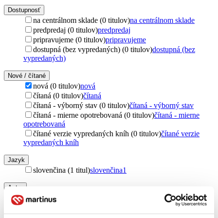
Dostupnosť
na centrálnom sklade (0 titulov)
na centrálnom sklade
predpredaj (0 titulov)
predpredaj
pripravujeme (0 titulov)
pripravujeme
dostupná (bez vypredaných) (0 titulov)
dostupná (bez
vypredaných)
Nové / čítané
nová (0 titulov)
nová
čítaná (0 titulov)
čítaná
čítaná - výborný stav (0 titulov)
čítaná - výborný stav
čítaná - mierne opotrebovaná (0 titulov)
čítaná - mierne
opotrebovaná
čítané verzie vypredaných kníh (0 titulov)
čítané verzie
vypredaných kníh
Jazyk
slovenčina (1 titul)
slovenčina
1
Autor
Blažena Horváthová (1 titul)
Blažena Horváthová
1
Územie