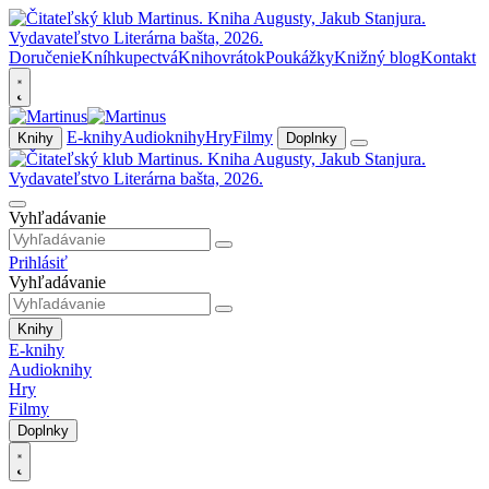
Doručenie
Kníhkupectvá
Knihovrátok
Poukážky
Knižný blog
Kontakt
E-knihy
Audioknihy
Hry
Filmy
Knihy
Doplnky
Vyhľadávanie
Prihlásiť
Vyhľadávanie
Knihy
E-knihy
Audioknihy
Hry
Filmy
Doplnky