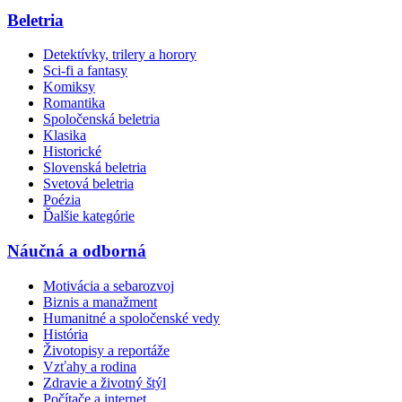
Beletria
Detektívky, trilery a horory
Sci-fi a fantasy
Komiksy
Romantika
Spoločenská beletria
Klasika
Historické
Slovenská beletria
Svetová beletria
Poézia
Ďalšie kategórie
Náučná a odborná
Motivácia a sebarozvoj
Biznis a manažment
Humanitné a spoločenské vedy
História
Životopisy a reportáže
Vzťahy a rodina
Zdravie a životný štýl
Počítače a internet