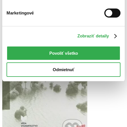
Zrušiť filtre
Autor Blažena Horváthová
nové
Marketingové
Zobraziť detaily
Povoliť všetko
Odmietnuť