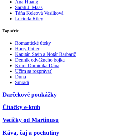
Ana Huang
Sarah J. Maas
Táňa Keleová Vasilková
Lucinda Riley
Top série
Romantické úteky
Harry Potter
Kapitán Stein a Notár Barbarič
Denník odvážneho bojka
Krimi Dominika Dána
Učím sa rozprávať
Duna
Smradi
Darčekové poukážky
Čítačky e-kníh
Vecičky od Martinusu
Káva, čaj a pochutiny