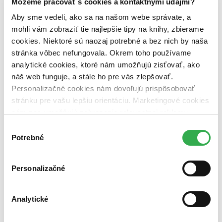
Môžeme pracovať s cookies a kontaktnými údajmi?
VEDA (1 titul)
VEDA
1
Aby sme vedeli, ako sa na našom webe správate, a
Väzba
mohli vám zobraziť tie najlepšie tipy na knihy, zbierame
pevná väzba (1 titul)
pevná väzba
1
cookies. Niektoré sú naozaj potrebné a bez nich by naša
Zúžiť výber
stránka vôbec nefungovala. Okrem toho používame
analytické cookies, ktoré nám umožňujú zisťovať, ako
Zoradiť
náš web funguje, a stále ho pre vás zlepšovať.
Personalizačné cookies nám dovoľujú prispôsobovať
stránku pre vašu lepšiu orientáciu. Marketingové cookies
nám zas umožňujú zobrazenie relevantnej reklamy.
Bestsellery
Niektoré údaje zdieľame aj s tretími stranami. Veľmi by
Výber
Top hodnotené
nám pomohlo, keby sme mohli používať všetky tieto
Potrebné
Novinky
súhlasu
Najdrahšie
cookies. Ďakujeme!
Najlacnejšie
Najvyššia zľava
Personalizačné
Použité filtre
Analytické
Zrušiť filtre
S pevnou väzbou
Vydavateľstvo VEDA