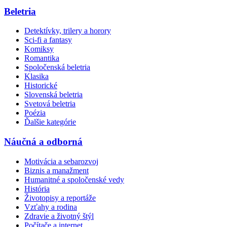
Beletria
Detektívky, trilery a horory
Sci-fi a fantasy
Komiksy
Romantika
Spoločenská beletria
Klasika
Historické
Slovenská beletria
Svetová beletria
Poézia
Ďalšie kategórie
Náučná a odborná
Motivácia a sebarozvoj
Biznis a manažment
Humanitné a spoločenské vedy
História
Životopisy a reportáže
Vzťahy a rodina
Zdravie a životný štýl
Počítače a internet