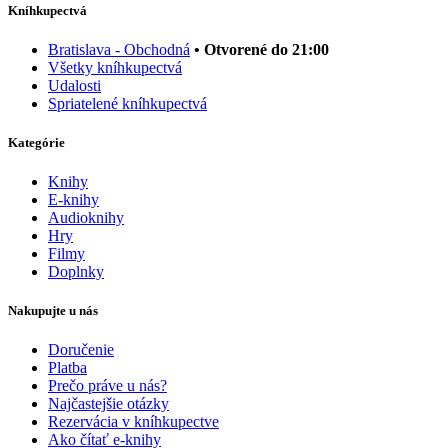
Kníhkupectvá
Bratislava - Obchodná
• Otvorené do 21:00
Všetky kníhkupectvá
Udalosti
Spriatelené kníhkupectvá
Kategórie
Knihy
E-knihy
Audioknihy
Hry
Filmy
Doplnky
Nakupujte u nás
Doručenie
Platba
Prečo práve u nás?
Najčastejšie otázky
Rezervácia v kníhkupectve
Ako čítať e-knihy