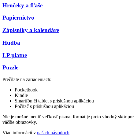
Hrnčeky a fľaše
Papiernictvo
Zápisníky a kalendáre
Hudba
LP platne
Puzzle
Prečítate na zariadeniach:
Pocketbook
Kindle
Smartfón či tablet s príslušnou aplikáciou
Počítač s príslušnou aplikáciou
Nie je možné meniť veľkosť písma, formát je preto vhodný skôr pre
väčšie obrazovky.
Viac informácií v
našich návodoch