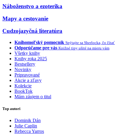
Náboženstvo a ezoterika
Mapy a cestovanie
Cudzojazyčná literatúra
Knihomoľský pomocník
Spýtajte sa Sherlocka, čo čítať
Odporúčame pre vás
Knižné tipy ušité na mieru vám
Všetky knihy
Knihy roka 2025
Bestsellery
Novinky
Pripravované
Akcie a zľavy
Kolekcie
BookTok
Mám záujem o titul
Top autori
Dominik Dán
Julie Caplin
Rebecca Yarros