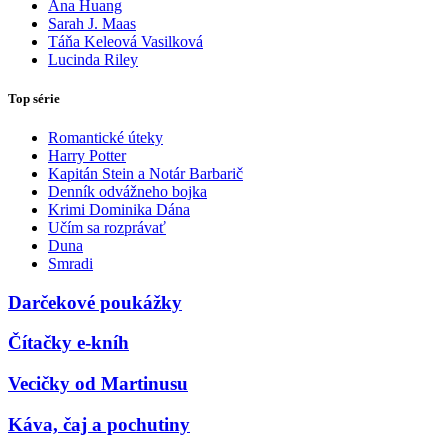
Ana Huang
Sarah J. Maas
Táňa Keleová Vasilková
Lucinda Riley
Top série
Romantické úteky
Harry Potter
Kapitán Stein a Notár Barbarič
Denník odvážneho bojka
Krimi Dominika Dána
Učím sa rozprávať
Duna
Smradi
Darčekové poukážky
Čítačky e-kníh
Vecičky od Martinusu
Káva, čaj a pochutiny