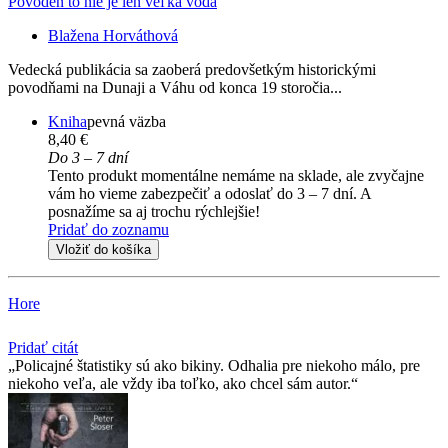
Povodeň to nie je len veľká voda
Blažena Horváthová
Vedecká publikácia sa zaoberá predovšetkým historickými
povodňami na Dunaji a Váhu od konca 19 storočia...
Kniha
pevná väzba
8,40 €
Do 3 – 7 dní
Tento produkt momentálne nemáme na sklade, ale zvyčajne
vám ho vieme zabezpečiť a odoslať do 3 – 7 dní. A
posnažíme sa aj trochu rýchlejšie!
Pridať do zoznamu
Vložiť do košíka
Hore
Pridať citát
Policajné štatistiky sú ako bikiny. Odhalia pre niekoho málo, pre
niekoho veľa, ale vždy iba toľko, ako chcel sám autor.