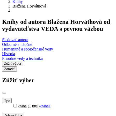
Knihy
Blažena Horváthová
Knihy od autora Blažena Horváthová od
vydavateľstva VEDA s pevnou väzbou
Sledovať autora
Odborné a náučné
Humanitné a spoločenské vedy
História
Prírodné vedy a technika
Zúžiť výber
Zoradiť
Zúžiť výber
Typ
kniha (1 titul)
kniha
1
Zobraziť iba