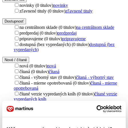
novinky (0 titulov)
novinky
zľavnené tituly (0 titulov)
zľavnené tituly
Dostupnosť
na centrálnom sklade (0 titulov)
na centrálnom sklade
predpredaj (0 titulov)
predpredaj
pripravujeme (0 titulov)
pripravujeme
dostupná (bez vypredaných) (0 titulov)
dostupná (bez
vypredaných)
Nové / čítané
nová (0 titulov)
nová
čítaná (0 titulov)
čítaná
čítaná - výborný stav (0 titulov)
čítaná - výborný stav
čítaná - mierne opotrebovaná (0 titulov)
čítaná - mierne
opotrebovaná
čítané verzie vypredaných kníh (0 titulov)
čítané verzie
vypredaných kníh
Jazyk
slovenčina (1 titul)
slovenčina
1
Vydavateľstvo