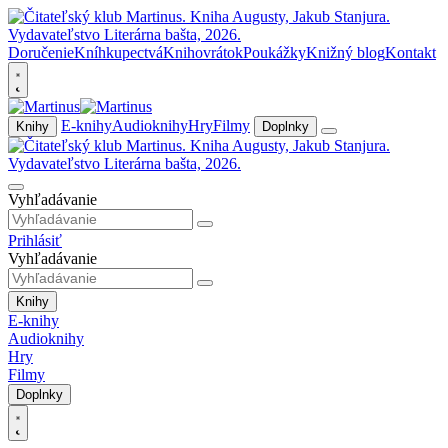
Doručenie
Kníhkupectvá
Knihovrátok
Poukážky
Knižný blog
Kontakt
E-knihy
Audioknihy
Hry
Filmy
Knihy
Doplnky
Vyhľadávanie
Prihlásiť
Vyhľadávanie
Knihy
E-knihy
Audioknihy
Hry
Filmy
Doplnky