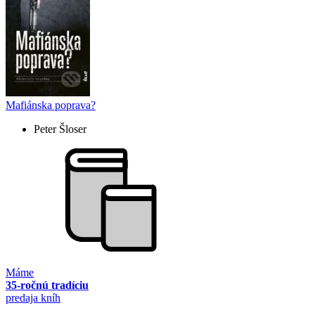
Mafiánska poprava?
Peter Šloser
Máme
35-ročnú tradíciu
predaja kníh