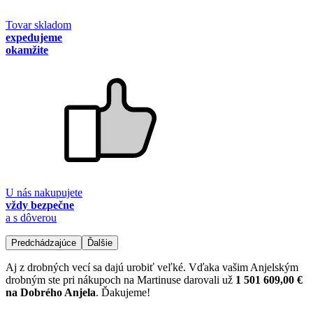
Tovar skladom
expedujeme
okamžite
U nás nakupujete
vždy bezpečne
a s dôverou
Predchádzajúce
Ďalšie
Aj z drobných vecí sa dajú urobiť veľké. Vďaka vašim Anjelským
drobným ste pri nákupoch na Martinuse darovali už
1 501 609,00 €
na Dobrého Anjela
. Ďakujeme!