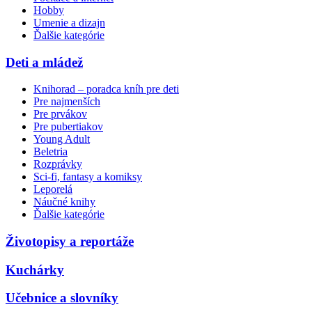
Hobby
Umenie a dizajn
Ďalšie kategórie
Deti a mládež
Knihorad – poradca kníh pre deti
Pre najmenších
Pre prvákov
Pre pubertiakov
Young Adult
Beletria
Rozprávky
Sci-fi, fantasy a komiksy
Leporelá
Náučné knihy
Ďalšie kategórie
Životopisy a reportáže
Kuchárky
Učebnice a slovníky