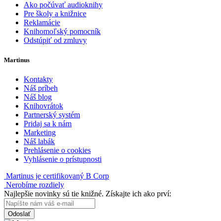
Ako počúvať audioknihy
Pre školy a knižnice
Reklamácie
Knihomoľský pomocník
Odstúpiť od zmluvy
Martinus
Kontakty
Náš príbeh
Náš blog
Knihovrátok
Partnerský systém
Pridaj sa k nám
Marketing
Náš labák
Prehlásenie o cookies
Vyhlásenie o prístupnosti
Martinus je certifikovaný B Corp
Nerobíme rozdiely
Najlepšie novinky sú tie knižné. Získajte ich ako prví:
Odoslať