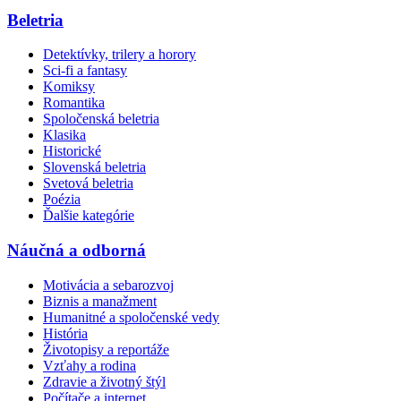
Beletria
Detektívky, trilery a horory
Sci-fi a fantasy
Komiksy
Romantika
Spoločenská beletria
Klasika
Historické
Slovenská beletria
Svetová beletria
Poézia
Ďalšie kategórie
Náučná a odborná
Motivácia a sebarozvoj
Biznis a manažment
Humanitné a spoločenské vedy
História
Životopisy a reportáže
Vzťahy a rodina
Zdravie a životný štýl
Počítače a internet