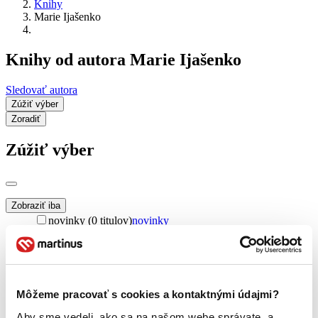
Knihy
Marie Ijašenko
Knihy od autora Marie Ijašenko
Sledovať autora
Zúžiť výber
Zoradiť
Zúžiť výber
Zobraziť iba
novinky (0 titulov)
novinky
zľavnené tituly (0 titulov)
zľavnené tituly
Dostupnosť
na centrálnom sklade (0 titulov)
na centrálnom sklade
predpredaj (0 titulov)
predpredaj
Môžeme pracovať s cookies a kontaktnými údajmi?
pripravujeme (0 titulov)
pripravujeme
Aby sme vedeli, ako sa na našom webe správate, a
dostupná (bez vypredaných) (0 titulov)
dostupná (bez