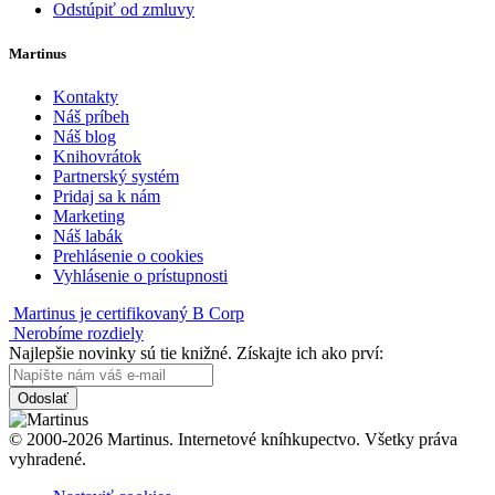
Odstúpiť od zmluvy
Martinus
Kontakty
Náš príbeh
Náš blog
Knihovrátok
Partnerský systém
Pridaj sa k nám
Marketing
Náš labák
Prehlásenie o cookies
Vyhlásenie o prístupnosti
Martinus je certifikovaný B Corp
Nerobíme rozdiely
Najlepšie novinky sú tie knižné. Získajte ich ako prví:
Odoslať
© 2000-2026 Martinus. Internetové kníhkupectvo. Všetky práva
vyhradené.