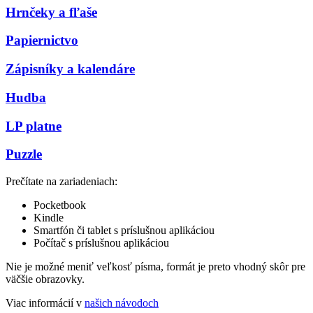
Hrnčeky a fľaše
Papiernictvo
Zápisníky a kalendáre
Hudba
LP platne
Puzzle
Prečítate na zariadeniach:
Pocketbook
Kindle
Smartfón či tablet s príslušnou aplikáciou
Počítač s príslušnou aplikáciou
Nie je možné meniť veľkosť písma, formát je preto vhodný skôr pre
väčšie obrazovky.
Viac informácií v
našich návodoch