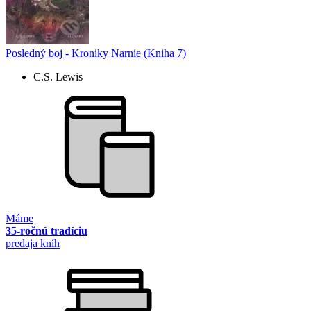
Posledný boj - Kroniky Narnie (Kniha 7)
C.S. Lewis
Máme
35-ročnú tradíciu
predaja kníh