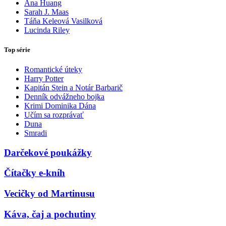
Ana Huang
Sarah J. Maas
Táňa Keleová Vasilková
Lucinda Riley
Top série
Romantické úteky
Harry Potter
Kapitán Stein a Notár Barbarič
Denník odvážneho bojka
Krimi Dominika Dána
Učím sa rozprávať
Duna
Smradi
Darčekové poukážky
Čítačky e-kníh
Vecičky od Martinusu
Káva, čaj a pochutiny