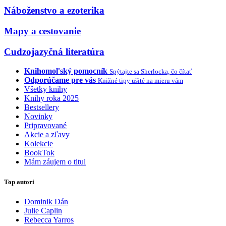
Náboženstvo a ezoterika
Mapy a cestovanie
Cudzojazyčná literatúra
Knihomoľský pomocník
Spýtajte sa Sherlocka, čo čítať
Odporúčame pre vás
Knižné tipy ušité na mieru vám
Všetky knihy
Knihy roka 2025
Bestsellery
Novinky
Pripravované
Akcie a zľavy
Kolekcie
BookTok
Mám záujem o titul
Top autori
Dominik Dán
Julie Caplin
Rebecca Yarros