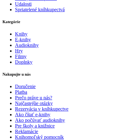
Udalosti
Spriatelené kníhkupectvá
Kategórie
Knihy
E-knihy
Audioknihy
Hry
Filmy
Doplnky
Nakupujte u nás
Doručenie
Platba
Prečo práve u nás?
Najčastejšie otázky
Rezervácia v kníhkupectve
Ako čítať e-knihy
Ako počúvať audioknihy
Pre školy a knižnice
Reklamácie
Knihomoľský pomocník