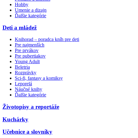
Hobby
Umenie a dizajn
Ďalšie kategórie
Deti a mládež
Knihorad – poradca kníh pre deti
Pre najmenších
Pre prvákov
Pre pubertiakov
Young Adult
Beletria
Rozprávky
Sci-fi, fantasy a komiksy
Leporelá
Náučné knihy
Ďalšie kategórie
Životopisy a reportáže
Kuchárky
Učebnice a slovníky