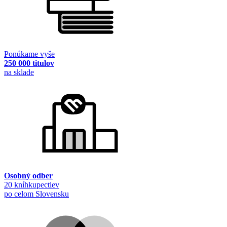
Ponúkame vyše
250 000 titulov
na sklade
Osobný odber
20 kníhkupectiev
po celom Slovensku