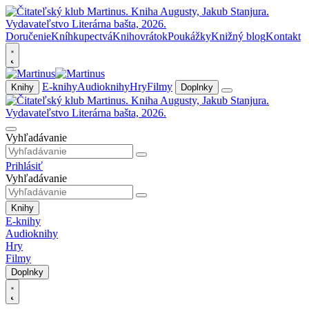
Doručenie
Kníhkupectvá
Knihovrátok
Poukážky
Knižný blog
Kontakt
E-knihy
Audioknihy
Hry
Filmy
Knihy
Doplnky
Vyhľadávanie
Prihlásiť
Vyhľadávanie
Knihy
E-knihy
Audioknihy
Hry
Filmy
Doplnky