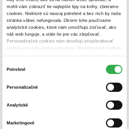
vypredaných)
mohli vám zobraziť tie najlepšie tipy na knihy, zbierame
cookies. Niektoré sú naozaj potrebné a bez nich by naša
Nové / čítané
stránka vôbec nefungovala. Okrem toho používame
nová (0 titulov)
nová
analytické cookies, ktoré nám umožňujú zisťovať, ako
čítaná (0 titulov)
čítaná
čítaná - výborný stav (0 titulov)
čítaná - výborný stav
náš web funguje, a stále ho pre vás zlepšovať.
čítaná - mierne opotrebovaná (0 titulov)
čítaná - mierne
Personalizačné cookies nám dovoľujú prispôsobovať
opotrebovaná
stránku pre vašu lepšiu orientáciu. Marketingové cookies
čítané verzie vypredaných kníh (0 titulov)
čítané verzie
nám zas umožňujú zobrazenie relevantnej reklamy.
vypredaných kníh
Niektoré údaje zdieľame aj s tretími stranami. Veľmi by
Výber
Zúžiť výber
nám pomohlo, keby sme mohli používať všetky tieto
Potrebné
súhlasu
cookies. Ďakujeme!
Zoradiť
Personalizačné
Bestsellery
Analytické
Top hodnotené
Novinky
Najdrahšie
Marketingové
Najlacnejšie