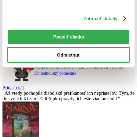
Najvyššia zľava
Použité filtre
Zobraziť detaily
Zrušiť filtre
čítané - mierne opotrebované
Nebol nájdený
žiadny titul
vyhovujúci zadaným podmienkam.
Povoliť všetko
Skúste prosím zmeniť vyhľadávaný výraz.
Odmietnuť
Chcete poradiť knihu?
Náš pomocník Sherlock vám ju s radosťou vypátra!
Knihomoľský pomocník
Pridať citát
Až vtedy pochopila diabolskú prefíkanosť ich nepriateľov. Tým, že
do svojich lží zamiešali štipku pravdy, ich ešte viac posilnili.