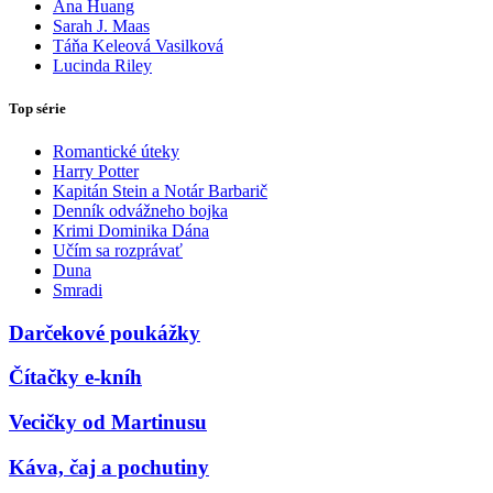
Ana Huang
Sarah J. Maas
Táňa Keleová Vasilková
Lucinda Riley
Top série
Romantické úteky
Harry Potter
Kapitán Stein a Notár Barbarič
Denník odvážneho bojka
Krimi Dominika Dána
Učím sa rozprávať
Duna
Smradi
Darčekové poukážky
Čítačky e-kníh
Vecičky od Martinusu
Káva, čaj a pochutiny