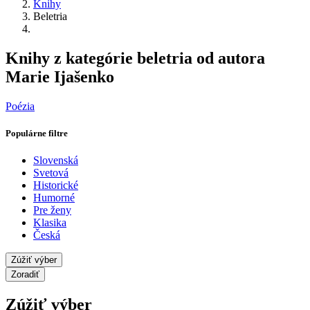
Knihy
Beletria
Knihy z kategórie beletria od autora
Marie Ijašenko
Poézia
Populárne filtre
Slovenská
Svetová
Historické
Humorné
Pre ženy
Klasika
Česká
Zúžiť výber
Zoradiť
Zúžiť výber