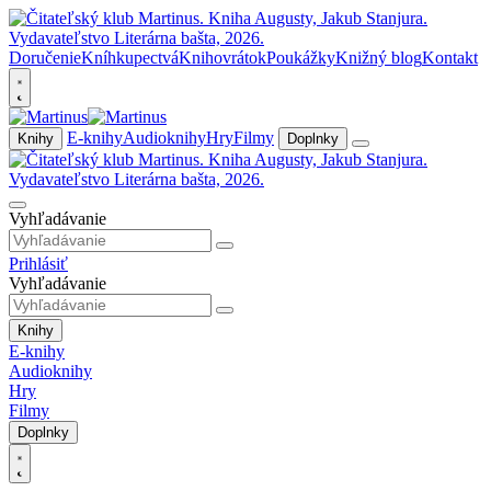
Doručenie
Kníhkupectvá
Knihovrátok
Poukážky
Knižný blog
Kontakt
E-knihy
Audioknihy
Hry
Filmy
Knihy
Doplnky
Vyhľadávanie
Prihlásiť
Vyhľadávanie
Knihy
E-knihy
Audioknihy
Hry
Filmy
Doplnky