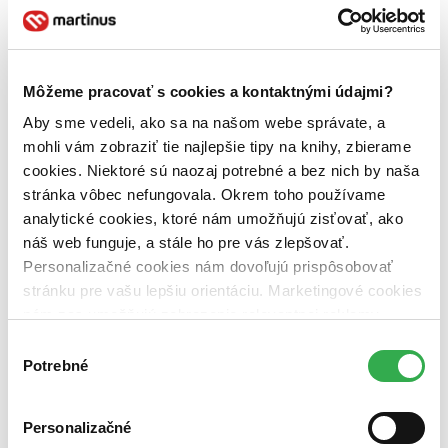
čítané verzie vypredaných kníh (0 titulov)
čítané verzie
vypredaných kníh
Jazyk
čeština (1 titul)
čeština
1
Môžeme pracovať s cookies a kontaktnými údajmi?
Autor
Aby sme vedeli, ako sa na našom webe správate, a
Marie Ijašenko (1 titul)
Marie Ijašenko
1
mohli vám zobraziť tie najlepšie tipy na knihy, zbierame
cookies. Niektoré sú naozaj potrebné a bez nich by naša
Vydavateľstvo
stránka vôbec nefungovala. Okrem toho používame
Host (1 titul)
Host
1
analytické cookies, ktoré nám umožňujú zisťovať, ako
Väzba
náš web funguje, a stále ho pre vás zlepšovať.
brožovaná väzba (1 titul)
brožovaná väzba
1
Personalizačné cookies nám dovoľujú prispôsobovať
stránku pre vašu lepšiu orientáciu. Marketingové cookies
Zúžiť výber
nám zas umožňujú zobrazenie relevantnej reklamy.
Zoradiť
Niektoré údaje zdieľame aj s tretími stranami. Veľmi by
Výber
nám pomohlo, keby sme mohli používať všetky tieto
Potrebné
súhlasu
cookies. Ďakujeme!
Personalizačné
Bestsellery