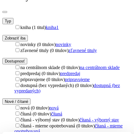
Typ
kniha (1 titul)
kniha
1
Zobraziť iba
novinky (0 titulov)
novinky
zľavnené tituly (0 titulov)
zľavnené tituly
Dostupnosť
na centrálnom sklade (0 titulov)
na centrálnom sklade
predpredaj (0 titulov)
predpredaj
pripravujeme (0 titulov)
pripravujeme
dostupná (bez vypredaných) (0 titulov)
dostupná (bez
vypredaných)
Nové / čítané
nová (0 titulov)
nová
čítaná (0 titulov)
čítaná
čítaná - výborný stav (0 titulov)
čítaná - výborný stav
čítaná - mierne opotrebovaná (0 titulov)
čítaná - mierne
opotrebovaná