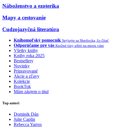
Náboženstvo a ezoterika
Mapy a cestovanie
Cudzojazyčná literatúra
Knihomoľský pomocník
Spýtajte sa Sherlocka, čo čítať
Odporúčame pre vás
Knižné tipy ušité na mieru vám
Všetky knihy
Knihy roka 2025
Bestsellery
Novinky
Pripravované
Akcie a zľavy
Kolekcie
BookTok
Mám záujem o titul
Top autori
Dominik Dán
Julie Caplin
Rebecca Yarros