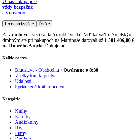
U nás nakupujete
vždy bezpečne
a s dôverou
Predchádzajúce
Ďalšie
Aj z drobných vecí sa dajú urobiť veľké. Vďaka vašim Anjelským
drobným ste pri nákupoch na Martinuse darovali už
1 501 406,00 €
na Dobrého Anjela
. Ďakujeme!
Kníhkupectvá
Bratislava - Obchodná
• Otvárame o 8:30
Všetky kníhkupectvá
Udalosti
Spriatelené kníhkupectvá
Kategórie
Knihy
E-knihy
Audioknihy
Hry
Filmy
Doplnky