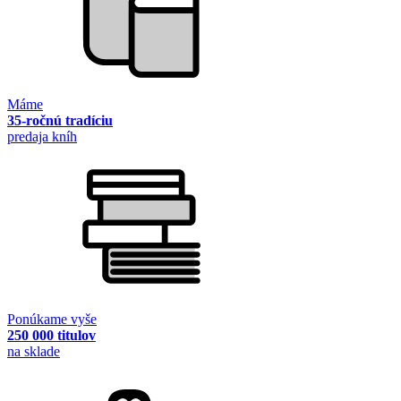
Máme
35-ročnú tradíciu
predaja kníh
Ponúkame vyše
250 000 titulov
na sklade