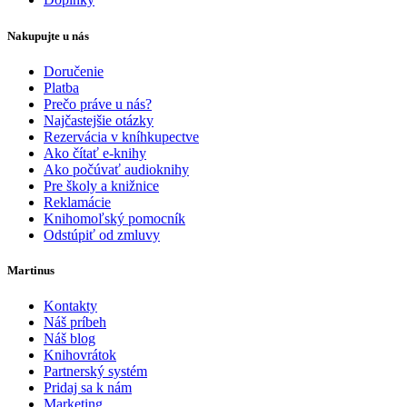
Nakupujte u nás
Doručenie
Platba
Prečo práve u nás?
Najčastejšie otázky
Rezervácia v kníhkupectve
Ako čítať e-knihy
Ako počúvať audioknihy
Pre školy a knižnice
Reklamácie
Knihomoľský pomocník
Odstúpiť od zmluvy
Martinus
Kontakty
Náš príbeh
Náš blog
Knihovrátok
Partnerský systém
Pridaj sa k nám
Marketing