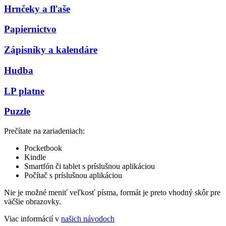
Hrnčeky a fľaše
Papiernictvo
Zápisníky a kalendáre
Hudba
LP platne
Puzzle
Prečítate na zariadeniach:
Pocketbook
Kindle
Smartfón či tablet s príslušnou aplikáciou
Počítač s príslušnou aplikáciou
Nie je možné meniť veľkosť písma, formát je preto vhodný skôr pre
väčšie obrazovky.
Viac informácií v
našich návodoch