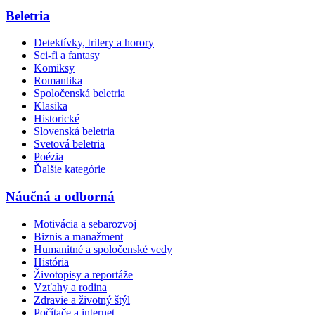
Beletria
Detektívky, trilery a horory
Sci-fi a fantasy
Komiksy
Romantika
Spoločenská beletria
Klasika
Historické
Slovenská beletria
Svetová beletria
Poézia
Ďalšie kategórie
Náučná a odborná
Motivácia a sebarozvoj
Biznis a manažment
Humanitné a spoločenské vedy
História
Životopisy a reportáže
Vzťahy a rodina
Zdravie a životný štýl
Počítače a internet