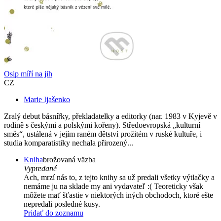
Osip míří na jih
CZ
Marie Ijašenko
Zralý debut básnířky, překladatelky a editorky (nar. 1983 v Kyjevě v
rodině s českými a polskými kořeny). Středoevropská „kulturní
směs“, ustálená v jejím raném dětství prožitém v ruské kultuře, i
studia komparatistiky nechala přirozený...
Kniha
brožovaná väzba
Vypredané
Ach, mrzí nás to, z tejto knihy sa už predali všetky výtlačky a
nemáme ju na sklade my ani vydavateľ :( Teoreticky však
môžete mať šťastie v niektorých iných obchodoch, ktoré ešte
nepredali posledné kusy.
Pridať do zoznamu