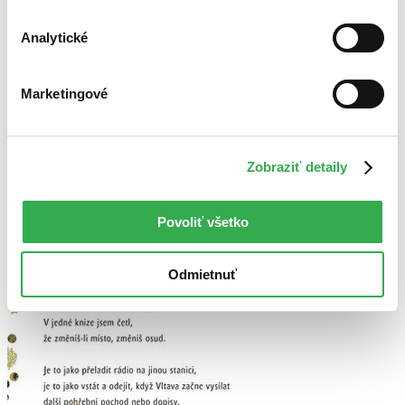
Top hodnotené
Novinky
Najdrahšie
Analytické
Najlacnejšie
Najvyššia zľava
Marketingové
Použité filtre
Zrušiť filtre
Autor Marie Ijašenko
Zobraziť detaily
Povoliť všetko
Odmietnuť