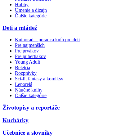
Hobby
Umenie a dizajn
Ďalšie kategórie
Deti a mládež
Knihorad – poradca kníh pre deti
Pre najmenších
Pre prvákov
Pre pubertiakov
Young Adult
Beletria
Rozprávky
Sci-fi, fantasy a komiksy
Leporelá
Náučné knihy
Ďalšie kategórie
Životopisy a reportáže
Kuchárky
Učebnice a slovníky