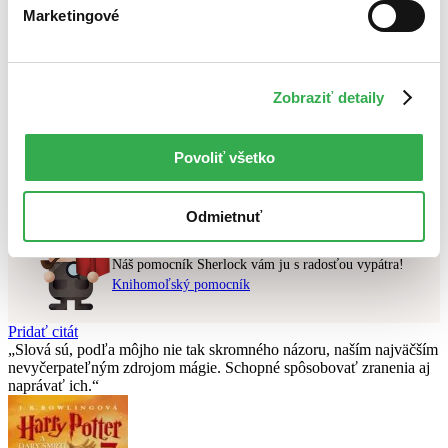
Najdrahšie
Marketingové
Najlacnejšie
Najvyššia zľava
Zobraziť detaily
Použité filtre
Zrušiť filtre
Autor Michal Aláč
dostupné
Nebol nájdený
žiadny titul
vyhovujúci zadaným podmienkam.
Povoliť všetko
Skúste prosím zmeniť vyhľadávaný výraz.
Odmietnuť
Chcete poradiť knihu?
Náš pomocník Sherlock vám ju s radosťou vypátra!
Knihomoľský pomocník
Pridať citát
Slová sú, podľa môjho nie tak skromného názoru, naším najväčším
nevyčerpateľným zdrojom mágie. Schopné spôsobovať zranenia aj
naprávať ich.