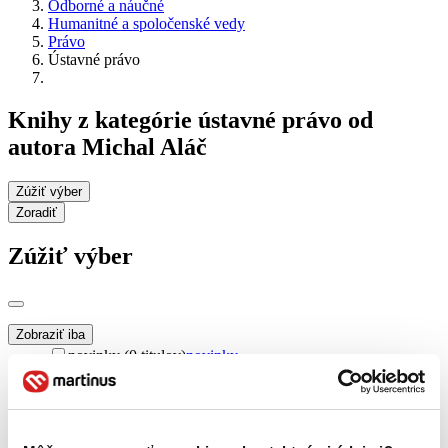
Odborné a náučné
Humanitné a spoločenské vedy
Právo
Ústavné právo
Knihy z kategórie ústavné právo od
autora Michal Aláč
Zúžiť výber
Zoradiť
Zúžiť výber
Zobraziť iba
novinky (0 titulov)
novinky
zľavnené tituly (0 titulov)
zľavnené tituly
Dostupnosť
na centrálnom sklade (0 titulov)
na centrálnom sklade