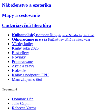
Náboženstvo a ezoterika
Mapy a cestovanie
Cudzojazyčná literatúra
Knihomoľský pomocník
Spýtajte sa Sherlocka, čo čítať
Odporúčame pre vás
Knižné tipy ušité na mieru vám
Všetky knihy
Knihy roka 2025
Bestsellery
Novinky
Pripravované
Akcie a zľavy
Kolekcie
Knihy s podporou FPU
Mám záujem o titul
Top autori
Dominik Dán
Julie Caplin
Rebecca Yarros