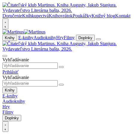
Doručenie
Kníhkupectvá
Knihovrátok
Poukážky
Knižný blog
Kontakt
E-knihy
Audioknihy
Hry
Filmy
Knihy
Doplnky
Vyhľadávanie
Prihlásiť
Vyhľadávanie
Knihy
E-knihy
Audioknihy
Hry
Filmy
Doplnky