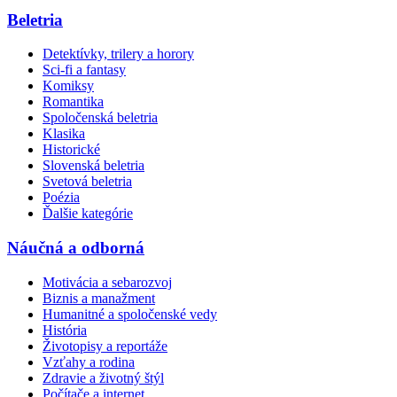
Beletria
Detektívky, trilery a horory
Sci-fi a fantasy
Komiksy
Romantika
Spoločenská beletria
Klasika
Historické
Slovenská beletria
Svetová beletria
Poézia
Ďalšie kategórie
Náučná a odborná
Motivácia a sebarozvoj
Biznis a manažment
Humanitné a spoločenské vedy
História
Životopisy a reportáže
Vzťahy a rodina
Zdravie a životný štýl
Počítače a internet