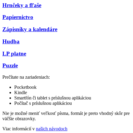
Hrnčeky a fľaše
Papiernictvo
Zápisníky a kalendáre
Hudba
LP platne
Puzzle
Prečítate na zariadeniach:
Pocketbook
Kindle
Smartfón či tablet s príslušnou aplikáciou
Počítač s príslušnou aplikáciou
Nie je možné meniť veľkosť písma, formát je preto vhodný skôr pre
väčšie obrazovky.
Viac informácií v
našich návodoch