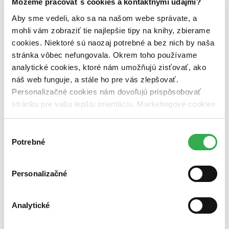
Môžeme pracovať s cookies a kontaktnými údajmi?
predpredaj (0 titulov)
predpredaj
pripravujeme (0 titulov)
pripravujeme
Aby sme vedeli, ako sa na našom webe správate, a
dostupná (bez vypredaných) (0 titulov)
dostupná (bez
mohli vám zobraziť tie najlepšie tipy na knihy, zbierame
vypredaných)
cookies. Niektoré sú naozaj potrebné a bez nich by naša
Nové / čítané
stránka vôbec nefungovala. Okrem toho používame
nová (0 titulov)
nová
analytické cookies, ktoré nám umožňujú zisťovať, ako
čítaná (0 titulov)
čítaná
náš web funguje, a stále ho pre vás zlepšovať.
čítaná - výborný stav (0 titulov)
čítaná - výborný stav
Personalizačné cookies nám dovoľujú prispôsobovať
čítaná - mierne opotrebovaná (0 titulov)
čítaná - mierne
opotrebovaná
stránku pre vašu lepšiu orientáciu. Marketingové cookies
čítané verzie vypredaných kníh (0 titulov)
čítané verzie
nám zas umožňujú zobrazenie relevantnej reklamy.
vypredaných kníh
Niektoré údaje zdieľame aj s tretími stranami. Veľmi by
Výber
Zúžiť výber
nám pomohlo, keby sme mohli používať všetky tieto
Potrebné
súhlasu
cookies. Ďakujeme!
Zoradiť
Personalizačné
Analytické
Bestsellery
Top hodnotené
Novinky