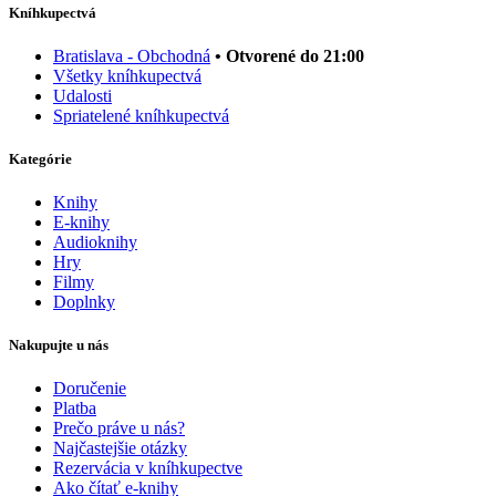
Kníhkupectvá
Bratislava - Obchodná
• Otvorené do 21:00
Všetky kníhkupectvá
Udalosti
Spriatelené kníhkupectvá
Kategórie
Knihy
E-knihy
Audioknihy
Hry
Filmy
Doplnky
Nakupujte u nás
Doručenie
Platba
Prečo práve u nás?
Najčastejšie otázky
Rezervácia v kníhkupectve
Ako čítať e-knihy