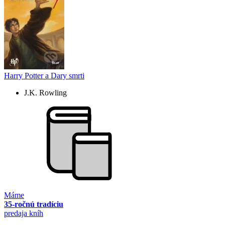
Harry Potter a Dary smrti
J.K. Rowling
Máme
35-ročnú tradíciu
predaja kníh