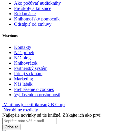
Ako počúvať audioknihy
Pre školy a knižnice
Reklamácie
Knihomoľský pomocník
Odstúpiť od zmluvy
Martinus
Kontakty
Náš príbeh
Náš blog
Knihovrátok
Partnerský systém
Pridaj sa k nám
Marketing
Náš labák
Prehlásenie o cookies
Vyhlásenie o prístupnosti
Martinus je certifikovaný B Corp
Nerobíme rozdiely
Najlepšie novinky sú tie knižné. Získajte ich ako prví:
Odoslať