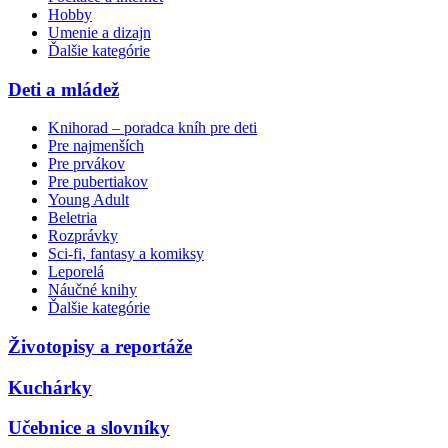
Hobby
Umenie a dizajn
Ďalšie kategórie
Deti a mládež
Knihorad – poradca kníh pre deti
Pre najmenších
Pre prvákov
Pre pubertiakov
Young Adult
Beletria
Rozprávky
Sci-fi, fantasy a komiksy
Leporelá
Náučné knihy
Ďalšie kategórie
Životopisy a reportáže
Kuchárky
Učebnice a slovníky