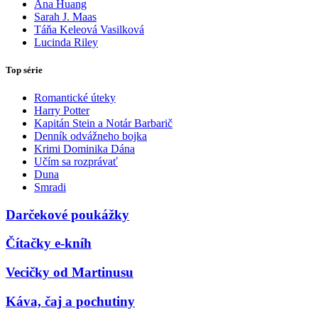
Ana Huang
Sarah J. Maas
Táňa Keleová Vasilková
Lucinda Riley
Top série
Romantické úteky
Harry Potter
Kapitán Stein a Notár Barbarič
Denník odvážneho bojka
Krimi Dominika Dána
Učím sa rozprávať
Duna
Smradi
Darčekové poukážky
Čítačky e-kníh
Vecičky od Martinusu
Káva, čaj a pochutiny