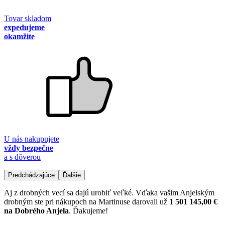
Tovar skladom
expedujeme
okamžite
U nás nakupujete
vždy bezpečne
a s dôverou
Predchádzajúce
Ďalšie
Aj z drobných vecí sa dajú urobiť veľké. Vďaka vašim Anjelským
drobným ste pri nákupoch na Martinuse darovali už
1 501 145,00 €
na Dobrého Anjela
. Ďakujeme!