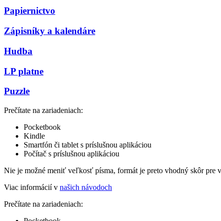
Papiernictvo
Zápisníky a kalendáre
Hudba
LP platne
Puzzle
Prečítate na zariadeniach:
Pocketbook
Kindle
Smartfón či tablet s príslušnou aplikáciou
Počítač s príslušnou aplikáciou
Nie je možné meniť veľkosť písma, formát je preto vhodný skôr pre 
Viac informácií v
našich návodoch
Prečítate na zariadeniach:
Pocketbook