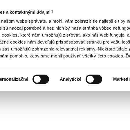
es a kontaktnými údajmi?
našom webe správate, a mohli vám zobraziť tie najlepšie tipy n
é sú naozaj potrebné a bez nich by naša stránka vôbec nefung
 cookies, ktoré nám umožňujú zisťovať, ako náš web funguje, a 
ačné cookies nám dovoľujú prispôsobovať stránku pre vašu lepši
zas umožňujú zobrazenie relevantnej reklamy. Niektoré údaje z
y nám pomohlo, keby sme mohli používať všetky tieto cookies. 
ersonalizačné
Analytické
Marketi