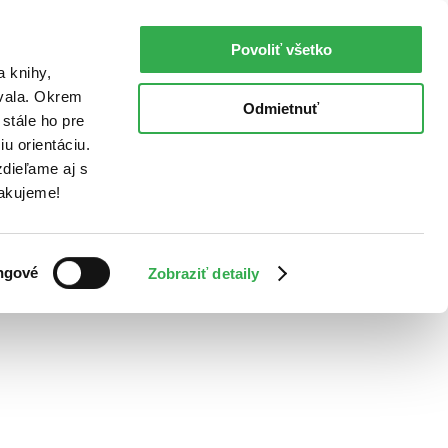
Povoliť všetko
a knihy,
ovala. Okrem
Odmietnuť
stále ho pre
u orientáciu.
dieľame aj s
Ďakujeme!
ngové
Zobraziť detaily