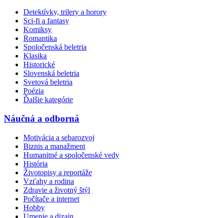
Detektívky, trilery a horory
Sci-fi a fantasy
Komiksy
Romantika
Spoločenská beletria
Klasika
Historické
Slovenská beletria
Svetová beletria
Poézia
Ďalšie kategórie
Náučná a odborná
Motivácia a sebarozvoj
Biznis a manažment
Humanitné a spoločenské vedy
História
Životopisy a reportáže
Vzťahy a rodina
Zdravie a životný štýl
Počítače a internet
Hobby
Umenie a dizajn