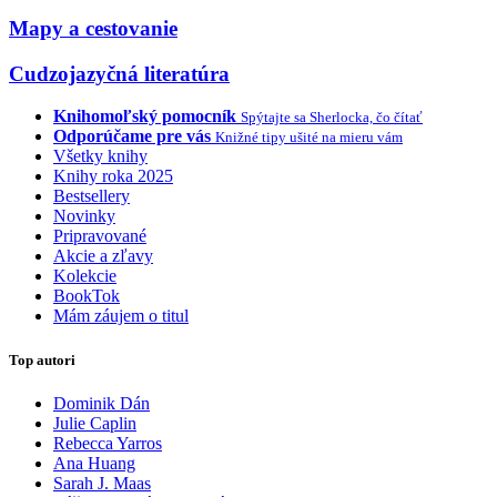
Mapy a cestovanie
Cudzojazyčná literatúra
Knihomoľský pomocník
Spýtajte sa Sherlocka, čo čítať
Odporúčame pre vás
Knižné tipy ušité na mieru vám
Všetky knihy
Knihy roka 2025
Bestsellery
Novinky
Pripravované
Akcie a zľavy
Kolekcie
BookTok
Mám záujem o titul
Top autori
Dominik Dán
Julie Caplin
Rebecca Yarros
Ana Huang
Sarah J. Maas