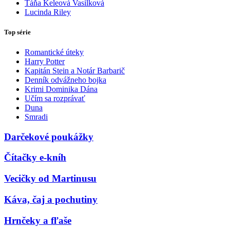
Táňa Keleová Vasilková
Lucinda Riley
Top série
Romantické úteky
Harry Potter
Kapitán Stein a Notár Barbarič
Denník odvážneho bojka
Krimi Dominika Dána
Učím sa rozprávať
Duna
Smradi
Darčekové poukážky
Čítačky e-kníh
Vecičky od Martinusu
Káva, čaj a pochutiny
Hrnčeky a fľaše