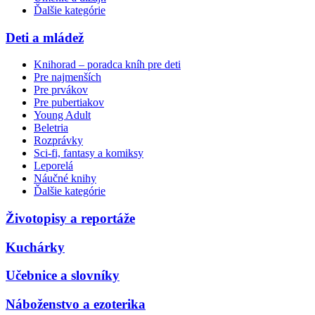
Ďalšie kategórie
Deti a mládež
Knihorad – poradca kníh pre deti
Pre najmenších
Pre prvákov
Pre pubertiakov
Young Adult
Beletria
Rozprávky
Sci-fi, fantasy a komiksy
Leporelá
Náučné knihy
Ďalšie kategórie
Životopisy a reportáže
Kuchárky
Učebnice a slovníky
Náboženstvo a ezoterika