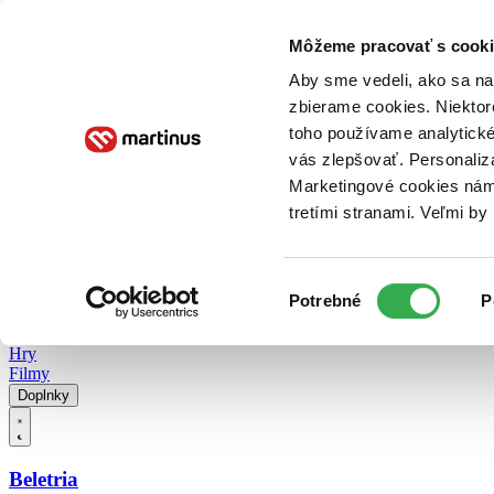
Doručenie
Kníhkupectvá
Knihovrátok
Poukážky
Knižný blog
Kontakt
Môžeme pracovať s cooki
Aby sme vedeli, ako sa na 
zbierame cookies. Niektor
E-knihy
Audioknihy
Hry
Filmy
Knihy
Doplnky
toho používame analytické
vás zlepšovať. Personaliz
Vyhľadávanie
Marketingové cookies nám 
tretími stranami. Veľmi b
Prihlásiť
Vyhľadávanie
Výber
Knihy
Potrebné
P
súhlasu
E-knihy
Audioknihy
Hry
Filmy
Doplnky
Beletria