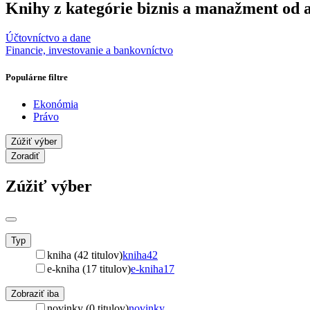
Knihy z kategórie biznis a manažment od
Účtovníctvo a dane
Financie, investovanie a bankovníctvo
Populárne filtre
Ekonómia
Právo
Zúžiť výber
Zoradiť
Zúžiť výber
Typ
kniha (42 titulov)
kniha
42
e-kniha (17 titulov)
e-kniha
17
Zobraziť iba
novinky (0 titulov)
novinky