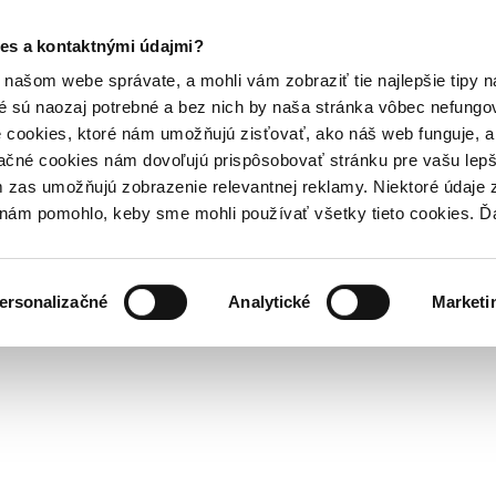
es a kontaktnými údajmi?
našom webe správate, a mohli vám zobraziť tie najlepšie tipy n
é sú naozaj potrebné a bez nich by naša stránka vôbec nefung
 cookies, ktoré nám umožňujú zisťovať, ako náš web funguje, a 
ačné cookies nám dovoľujú prispôsobovať stránku pre vašu lepši
zas umožňujú zobrazenie relevantnej reklamy. Niektoré údaje z
y nám pomohlo, keby sme mohli používať všetky tieto cookies. 
ersonalizačné
Analytické
Marketi