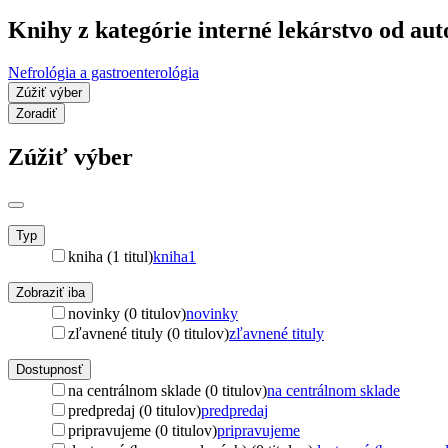
Knihy z kategórie interné lekárstvo od au
Nefrológia a gastroenterológia
Zúžiť výber
Zoradiť
Zúžiť výber
Typ
kniha (1 titul)
kniha
1
Zobraziť iba
novinky (0 titulov)
novinky
zľavnené tituly (0 titulov)
zľavnené tituly
Dostupnosť
na centrálnom sklade (0 titulov)
na centrálnom sklade
predpredaj (0 titulov)
predpredaj
pripravujeme (0 titulov)
pripravujeme