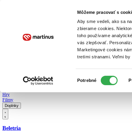
Doručenie
Kníhkupectvá
Knihovrátok
Poukážky
Knižný blog
Kontakt
Môžeme pracovať s cooki
Aby sme vedeli, ako sa na 
zbierame cookies. Niektor
E-knihy
Audioknihy
Hry
Filmy
Knihy
Doplnky
toho používame analytické
vás zlepšovať. Personaliz
Vyhľadávanie
Marketingové cookies nám 
tretími stranami. Veľmi b
Prihlásiť
Vyhľadávanie
Výber
Knihy
Potrebné
P
súhlasu
E-knihy
Audioknihy
Hry
Filmy
Doplnky
Beletria