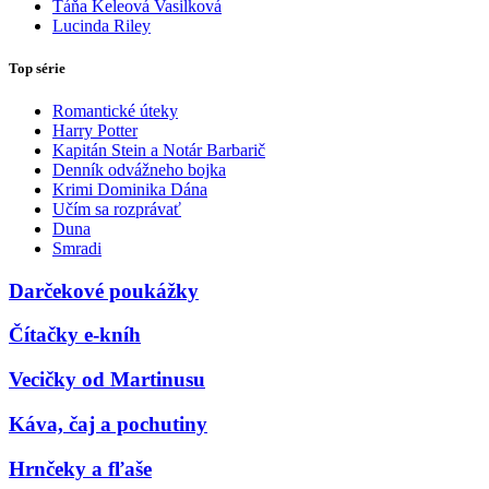
Táňa Keleová Vasilková
Lucinda Riley
Top série
Romantické úteky
Harry Potter
Kapitán Stein a Notár Barbarič
Denník odvážneho bojka
Krimi Dominika Dána
Učím sa rozprávať
Duna
Smradi
Darčekové poukážky
Čítačky e-kníh
Vecičky od Martinusu
Káva, čaj a pochutiny
Hrnčeky a fľaše