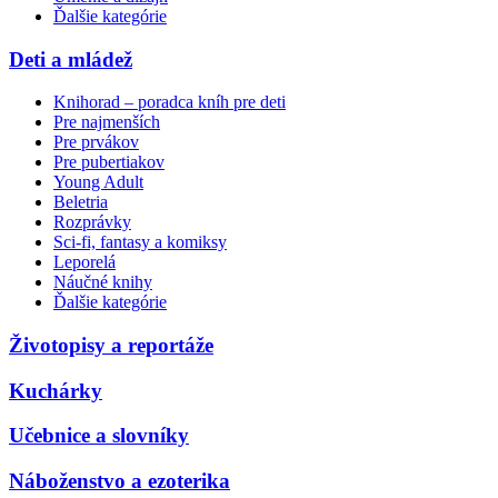
Ďalšie kategórie
Deti a mládež
Knihorad – poradca kníh pre deti
Pre najmenších
Pre prvákov
Pre pubertiakov
Young Adult
Beletria
Rozprávky
Sci-fi, fantasy a komiksy
Leporelá
Náučné knihy
Ďalšie kategórie
Životopisy a reportáže
Kuchárky
Učebnice a slovníky
Náboženstvo a ezoterika