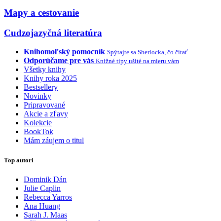
Mapy a cestovanie
Cudzojazyčná literatúra
Knihomoľský pomocník
Spýtajte sa Sherlocka, čo čítať
Odporúčame pre vás
Knižné tipy ušité na mieru vám
Všetky knihy
Knihy roka 2025
Bestsellery
Novinky
Pripravované
Akcie a zľavy
Kolekcie
BookTok
Mám záujem o titul
Top autori
Dominik Dán
Julie Caplin
Rebecca Yarros
Ana Huang
Sarah J. Maas