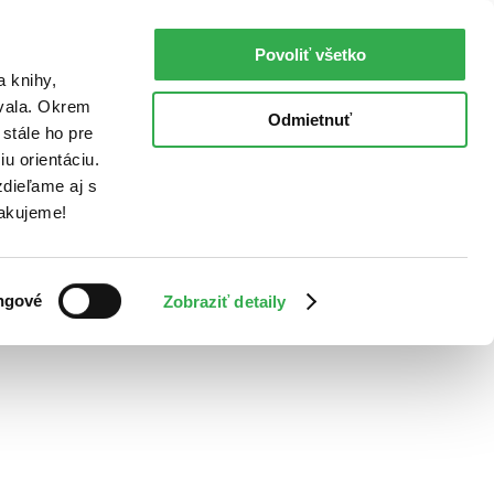
Povoliť všetko
a knihy,
ovala. Okrem
Odmietnuť
stále ho pre
u orientáciu.
dieľame aj s
Ďakujeme!
ngové
Zobraziť detaily