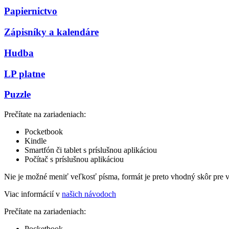
Papiernictvo
Zápisníky a kalendáre
Hudba
LP platne
Puzzle
Prečítate na zariadeniach:
Pocketbook
Kindle
Smartfón či tablet s príslušnou aplikáciou
Počítač s príslušnou aplikáciou
Nie je možné meniť veľkosť písma, formát je preto vhodný skôr pre 
Viac informácií v
našich návodoch
Prečítate na zariadeniach:
Pocketbook