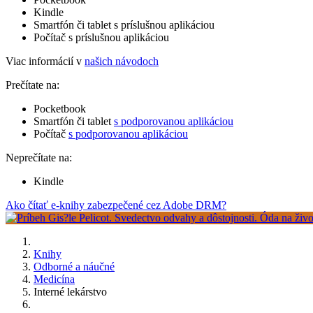
Kindle
Smartfón či tablet s príslušnou aplikáciou
Počítač s príslušnou aplikáciou
Viac informácií v
našich návodoch
Prečítate na:
Pocketbook
Smartfón či tablet
s podporovanou aplikáciou
Počítač
s podporovanou aplikáciou
Neprečítate na:
Kindle
Ako čítať e-knihy zabezpečené cez Adobe DRM?
Knihy
Odborné a náučné
Medicína
Interné lekárstvo