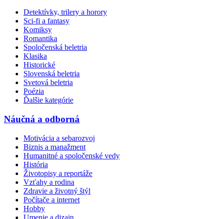
Detektívky, trilery a horory
Sci-fi a fantasy
Komiksy
Romantika
Spoločenská beletria
Klasika
Historické
Slovenská beletria
Svetová beletria
Poézia
Ďalšie kategórie
Náučná a odborná
Motivácia a sebarozvoj
Biznis a manažment
Humanitné a spoločenské vedy
História
Životopisy a reportáže
Vzťahy a rodina
Zdravie a životný štýl
Počítače a internet
Hobby
Umenie a dizajn