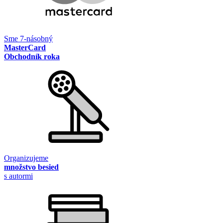
Sme 7-násobný
MasterCard
Obchodník roka
Organizujeme
množstvo besied
s autormi