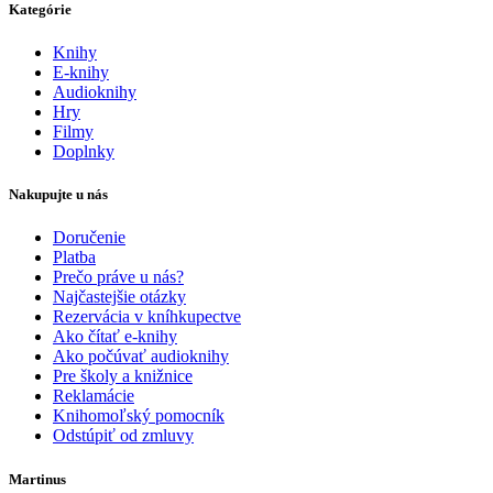
Kategórie
Knihy
E-knihy
Audioknihy
Hry
Filmy
Doplnky
Nakupujte u nás
Doručenie
Platba
Prečo práve u nás?
Najčastejšie otázky
Rezervácia v kníhkupectve
Ako čítať e-knihy
Ako počúvať audioknihy
Pre školy a knižnice
Reklamácie
Knihomoľský pomocník
Odstúpiť od zmluvy
Martinus