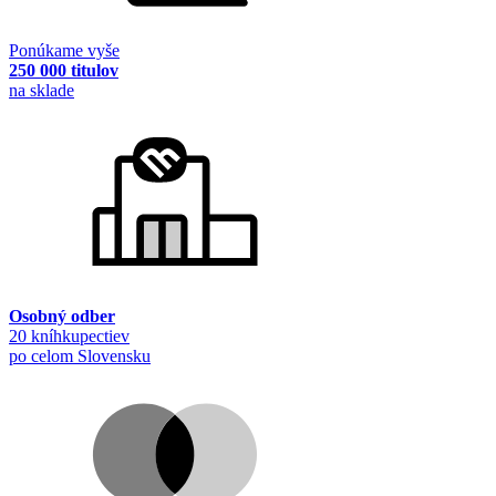
Ponúkame vyše
250 000 titulov
na sklade
Osobný odber
20 kníhkupectiev
po celom Slovensku