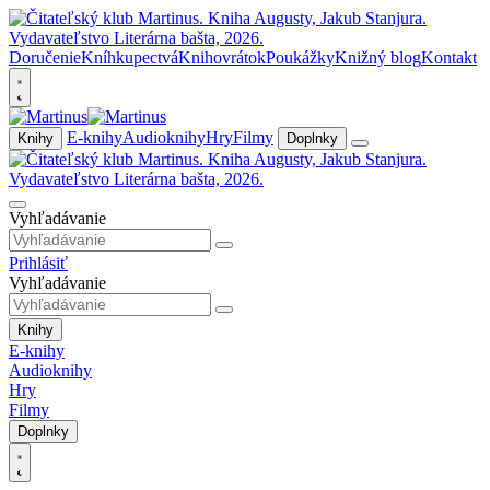
Doručenie
Kníhkupectvá
Knihovrátok
Poukážky
Knižný blog
Kontakt
E-knihy
Audioknihy
Hry
Filmy
Knihy
Doplnky
Vyhľadávanie
Prihlásiť
Vyhľadávanie
Knihy
E-knihy
Audioknihy
Hry
Filmy
Doplnky