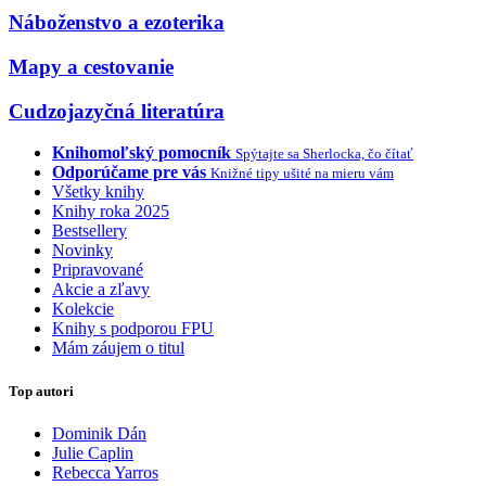
Náboženstvo a ezoterika
Mapy a cestovanie
Cudzojazyčná literatúra
Knihomoľský pomocník
Spýtajte sa Sherlocka, čo čítať
Odporúčame pre vás
Knižné tipy ušité na mieru vám
Všetky knihy
Knihy roka 2025
Bestsellery
Novinky
Pripravované
Akcie a zľavy
Kolekcie
Knihy s podporou FPU
Mám záujem o titul
Top autori
Dominik Dán
Julie Caplin
Rebecca Yarros