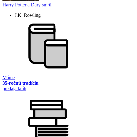
Harry Potter a Dary smrti
J.K. Rowling
Máme
35-ročnú tradíciu
predaja kníh