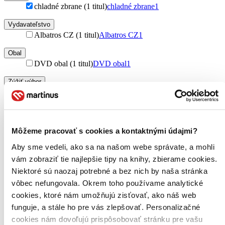
chladné zbrane (1 titul)
chladné zbrane
1
Vydavateľstvo
Albatros CZ (1 titul)
Albatros CZ
1
Obal
DVD obal (1 titul)
DVD obal
1
Zúžiť výber
Zoradiť
Môžeme pracovať s cookies a kontaktnými údajmi?
Aby sme vedeli, ako sa na našom webe správate, a mohli
Bestsellery
vám zobraziť tie najlepšie tipy na knihy, zbierame cookies.
Top hodnotené
Novinky
Niektoré sú naozaj potrebné a bez nich by naša stránka
Najdrahšie
vôbec nefungovala. Okrem toho používame analytické
Najlacnejšie
cookies, ktoré nám umožňujú zisťovať, ako náš web
Najvyššia zľava
funguje, a stále ho pre vás zlepšovať. Personalizačné
cookies nám dovoľujú prispôsobovať stránku pre vašu
Použité filtre