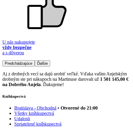
U nás nakupujete
vždy bezpečne
a s dôverou
Predchádzajúce
Ďalšie
Aj z drobných vecí sa dajú urobiť veľké. Vďaka vašim Anjelským
drobným ste pri nákupoch na Martinuse darovali už
1 501 145,00 €
na Dobrého Anjela
. Ďakujeme!
Kníhkupectvá
Bratislava - Obchodná
• Otvorené do 21:00
Všetky kníhkupectvá
Udalosti
Spriatelené kníhkupectvá