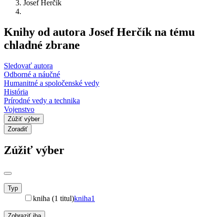
Josef Herčík
Knihy od autora Josef Herčík na tému
chladné zbrane
Sledovať autora
Odborné a náučné
Humanitné a spoločenské vedy
História
Prírodné vedy a technika
Vojenstvo
Zúžiť výber
Zoradiť
Zúžiť výber
Typ
kniha (1 titul)
kniha
1
Zobraziť iba