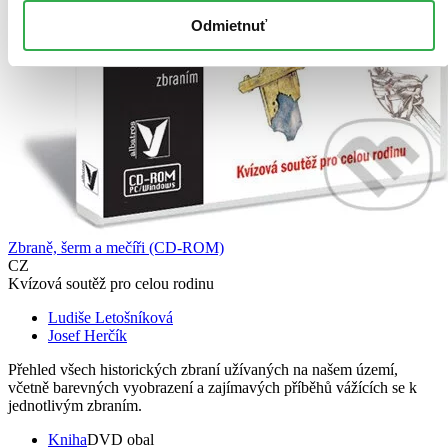
Odmietnuť
Zbraně, šerm a mečíři (CD-ROM)
CZ
Kvízová soutěž pro celou rodinu
Ludiše Letošníková
Josef Herčík
Přehled všech historických zbraní užívaných na našem území,
včetně barevných vyobrazení a zajímavých příběhů vážících se k
jednotlivým zbraním.
Kniha
DVD obal