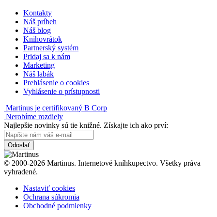
Kontakty
Náš príbeh
Náš blog
Knihovrátok
Partnerský systém
Pridaj sa k nám
Marketing
Náš labák
Prehlásenie o cookies
Vyhlásenie o prístupnosti
Martinus je certifikovaný B Corp
Nerobíme rozdiely
Najlepšie novinky sú tie knižné. Získajte ich ako prví:
Odoslať
© 2000-2026 Martinus. Internetové kníhkupectvo. Všetky práva
vyhradené.
Nastaviť cookies
Ochrana súkromia
Obchodné podmienky