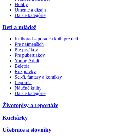
Hobby
Umenie a dizajn
Ďalšie kategórie
Deti a mládež
Knihorad – poradca kníh pre deti
Pre najmenších
Pre prvákov
Pre pubertiakov
Young Adult
Beletria
Rozprávky
Sci-fi, fantasy a komiksy
Leporelá
Náučné knihy
Ďalšie kategórie
Životopisy a reportáže
Kuchárky
Učebnice a slovníky