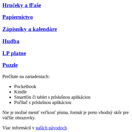
Hrnčeky a fľaše
Papiernictvo
Zápisníky a kalendáre
Hudba
LP platne
Puzzle
Prečítate na zariadeniach:
Pocketbook
Kindle
Smartfón či tablet s príslušnou aplikáciou
Počítač s príslušnou aplikáciou
Nie je možné meniť veľkosť písma, formát je preto vhodný skôr pre
väčšie obrazovky.
Viac informácií v
našich návodoch