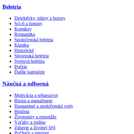
Beletria
Detektívky, trilery a horory
Sci-fi a fantasy
Komiksy
Romantika
Spoločenská beletria
Klasika
Historické
Slovenská beletria
Svetová beletria
Poézia
Ďalšie kategórie
Náučná a odborná
Motivácia a sebarozvoj
Biznis a manažment
Humanitné a spoločenské vedy
História
Životopisy a reportáže
Vzťahy a rodina
Zdravie a životný štýl
Počítače a internet