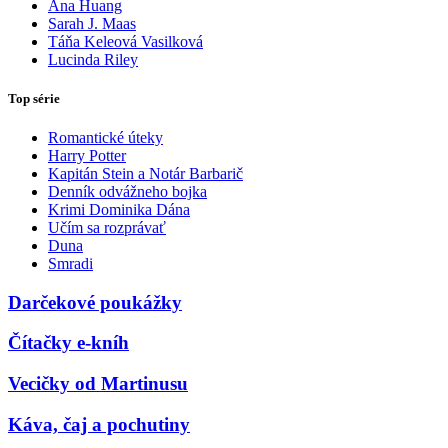
Ana Huang
Sarah J. Maas
Táňa Keleová Vasilková
Lucinda Riley
Top série
Romantické úteky
Harry Potter
Kapitán Stein a Notár Barbarič
Denník odvážneho bojka
Krimi Dominika Dána
Učím sa rozprávať
Duna
Smradi
Darčekové poukážky
Čítačky e-kníh
Vecičky od Martinusu
Káva, čaj a pochutiny