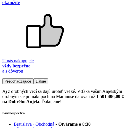
okamžite
U nás nakupujete
vždy bezpečne
a s dôverou
Predchádzajúce
Ďalšie
Aj z drobných vecí sa dajú urobiť veľké. Vďaka vašim Anjelským
drobným ste pri nákupoch na Martinuse darovali už
1 501 406,00 €
na Dobrého Anjela
. Ďakujeme!
Kníhkupectvá
Bratislava - Obchodná
• Otvárame o 8:30