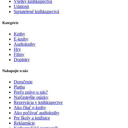
Všetky kníhkupectvá
Udalosti
Spriatelené kníhkupectvá
Kategórie
Knihy
E-knihy
Audioknihy
Hry
Filmy
Doplnky
Nakupujte u nás
Doručenie
Platba
Prečo práve u nás?
Najčastejšie otázky
Rezervácia v kníhkupectve
Ako čítať e-knihy
Ako počúvať audioknihy
Pre školy a knižnice
Reklamácie