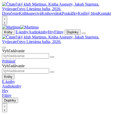
Doručenie
Kníhkupectvá
Knihovrátok
Poukážky
Knižný blog
Kontakt
E-knihy
Audioknihy
Hry
Filmy
Knihy
Doplnky
Vyhľadávanie
Prihlásiť
Vyhľadávanie
Knihy
E-knihy
Audioknihy
Hry
Filmy
Doplnky