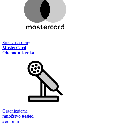
Sme 7-násobný
MasterCard
Obchodník roka
Organizujeme
množstvo besied
s autormi