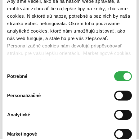
Aby sme vedeli, ako sa na našom webe správate, a
mohli vám zobraziť tie najlepšie tipy na knihy, zbierame
Nové / čítané
cookies. Niektoré sú naozaj potrebné a bez nich by naša
nová (0 titulov)
nová
stránka vôbec nefungovala. Okrem toho používame
čítaná (0 titulov)
čítaná
čítaná - výborný stav (0 titulov)
čítaná - výborný stav
analytické cookies, ktoré nám umožňujú zisťovať, ako
čítaná - mierne opotrebovaná (0 titulov)
čítaná - mierne
náš web funguje, a stále ho pre vás zlepšovať.
opotrebovaná
Personalizačné cookies nám dovoľujú prispôsobovať
čítané verzie vypredaných kníh (0 titulov)
čítané verzie
stránku pre vašu lepšiu orientáciu. Marketingové cookies
vypredaných kníh
nám zas umožňujú zobrazenie relevantnej reklamy.
Zúžiť výber
Niektoré údaje zdieľame aj s tretími stranami. Veľmi by
Výber
nám pomohlo, keby sme mohli používať všetky tieto
Potrebné
Zoradiť
súhlasu
cookies. Ďakujeme!
Personalizačné
Bestsellery
Top hodnotené
Analytické
Novinky
Najdrahšie
Najlacnejšie
Marketingové
Najvyššia zľava