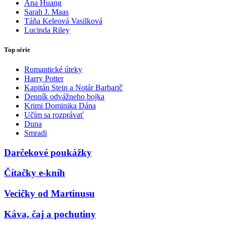
Ana Huang
Sarah J. Maas
Táňa Keleová Vasilková
Lucinda Riley
Top série
Romantické úteky
Harry Potter
Kapitán Stein a Notár Barbarič
Denník odvážneho bojka
Krimi Dominika Dána
Učím sa rozprávať
Duna
Smradi
Darčekové poukážky
Čítačky e-kníh
Vecičky od Martinusu
Káva, čaj a pochutiny