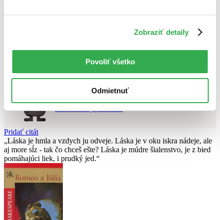
Použité filtre
Zrušiť filtre
Zobraziť detaily
čítané
Nebol nájdený
žiadny titul
vyhovujúci zadaným podmienkam.
Skúste prosím zmeniť vyhľadávaný výraz.
Povoliť všetko
Chcete poradiť knihu?
Odmietnuť
Náš pomocník Sherlock vám ju s radosťou vypátra!
Knihomoľský pomocník
Pridať citát
Láska je hmla a vzdych ju odveje. Láska je v oku iskra nádeje, ale
aj more sĺz - tak čo chceš ešte? Láska je múdre šialenstvo, je z bied
pomáhajúci liek, i prudký jed.