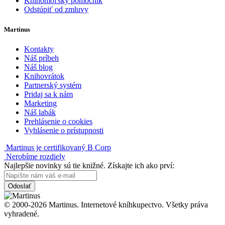
Knihomoľský pomocník
Odstúpiť od zmluvy
Martinus
Kontakty
Náš príbeh
Náš blog
Knihovrátok
Partnerský systém
Pridaj sa k nám
Marketing
Náš labák
Prehlásenie o cookies
Vyhlásenie o prístupnosti
Martinus je certifikovaný B Corp
Nerobíme rozdiely
Najlepšie novinky sú tie knižné. Získajte ich ako prví:
Odoslať
© 2000-2026 Martinus. Internetové kníhkupectvo. Všetky práva
vyhradené.