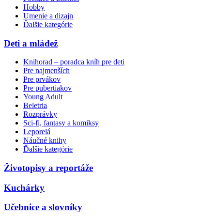
Hobby
Umenie a dizajn
Ďalšie kategórie
Deti a mládež
Knihorad – poradca kníh pre deti
Pre najmenších
Pre prvákov
Pre pubertiakov
Young Adult
Beletria
Rozprávky
Sci-fi, fantasy a komiksy
Leporelá
Náučné knihy
Ďalšie kategórie
Životopisy a reportáže
Kuchárky
Učebnice a slovníky