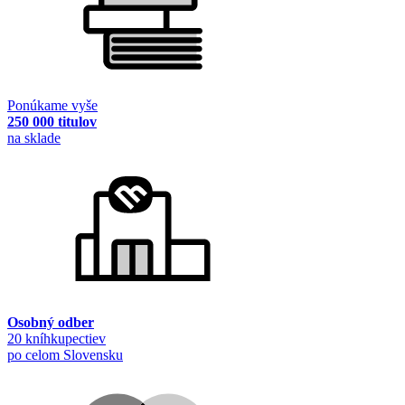
Ponúkame vyše
250 000 titulov
na sklade
Osobný odber
20 kníhkupectiev
po celom Slovensku