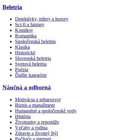
Beletria
Detektívky, trilery a horory
Sci-fi a fantasy
Komiksy
Romantika
Spoločenská beletria
Klasika
Historické
Slovenská beletria
Svetová beletria
Poézia
Ďalšie kategórie
Náučná a odborná
Motivácia a sebarozvoj
Biznis a manažment
Humanitné a spoločenské vedy
História
Životopisy a reportáže
Vzťahy a rodina
Zdravie a životný štýl
Počítače a internet