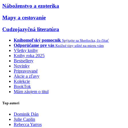
Náboženstvo a ezoterika
Mapy a cestovanie
Cudzojazyčná literatúra
Knihomoľský pomocník
Spýtajte sa Sherlocka, čo čítať
Odporúčame pre vás
Knižné tipy ušité na mieru vám
Všetky knihy
Knihy roka 2025
Bestsellery
Novinky
Pripravované
Akcie a zľavy
Kolekcie
BookTok
Mám záujem o titul
Top autori
Dominik Dán
Julie Caplin
Rebecca Yarros