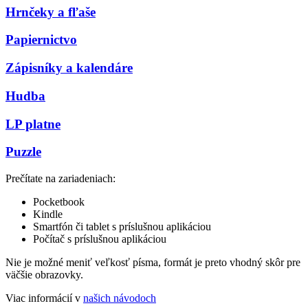
Hrnčeky a fľaše
Papiernictvo
Zápisníky a kalendáre
Hudba
LP platne
Puzzle
Prečítate na zariadeniach:
Pocketbook
Kindle
Smartfón či tablet s príslušnou aplikáciou
Počítač s príslušnou aplikáciou
Nie je možné meniť veľkosť písma, formát je preto vhodný skôr pre
väčšie obrazovky.
Viac informácií v
našich návodoch