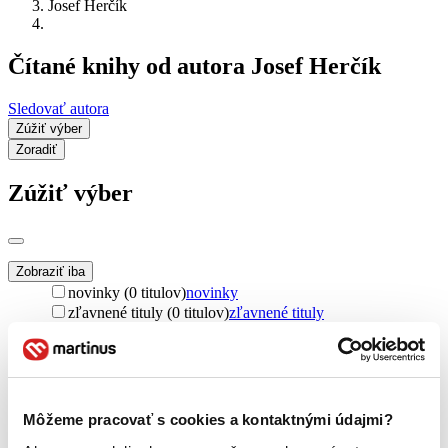
Josef Herčík
Čítané knihy od autora Josef Herčík
Sledovať autora
Zúžiť výber
Zoradiť
Zúžiť výber
Zobraziť iba
novinky (0 titulov)
novinky
zľavnené tituly (0 titulov)
zľavnené tituly
Dostupnosť
na centrálnom sklade (0 titulov)
na centrálnom sklade
predpredaj (0 titulov)
predpredaj
pripravujeme (0 titulov)
pripravujeme
Môžeme pracovať s cookies a kontaktnými údajmi?
dostupná (bez vypredaných) (0 titulov)
dostupná (bez
vypredaných)