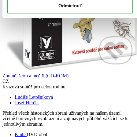
Odmietnuť
Zbraně, šerm a mečíři (CD-ROM)
CZ
Kvízová soutěž pro celou rodinu
Ludiše Letošníková
Josef Herčík
Přehled všech historických zbraní užívaných na našem území,
včetně barevných vyobrazení a zajímavých příběhů vážících se k
jednotlivým zbraním.
Kniha
DVD obal