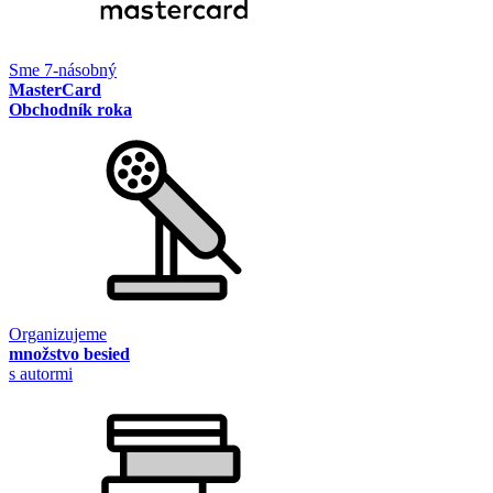
Sme 7-násobný
MasterCard
Obchodník roka
Organizujeme
množstvo besied
s autormi