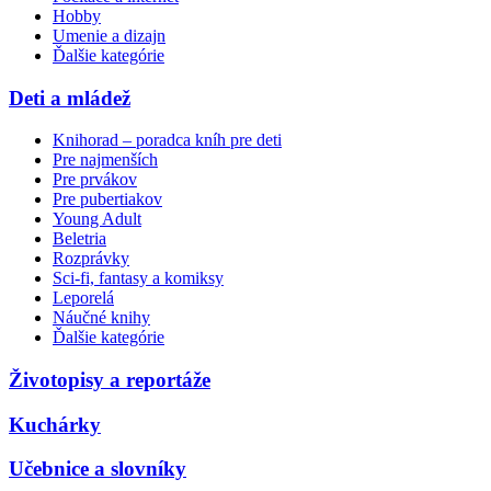
Hobby
Umenie a dizajn
Ďalšie kategórie
Deti a mládež
Knihorad – poradca kníh pre deti
Pre najmenších
Pre prvákov
Pre pubertiakov
Young Adult
Beletria
Rozprávky
Sci-fi, fantasy a komiksy
Leporelá
Náučné knihy
Ďalšie kategórie
Životopisy a reportáže
Kuchárky
Učebnice a slovníky