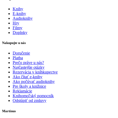
Knihy
E-knihy
Audioknihy
Hry
Filmy
Doplnky
Nakupujte u nás
Doručenie
Platba
Prečo práve u nás?
Najčastejšie otázky
Rezervácia v kníhkupectve
Ako čítať e-knihy
Ako počúvať audioknihy
Pre školy a knižnice
Reklamácie
Knihomoľský pomocník
Odstúpiť od zmluvy
Martinus