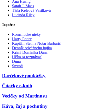
Ana Huang
Sarah J. Maas
Táňa Keleová Vasilková
Lucinda Riley
Top série
Romantické úteky
Harry Potter
Kapitán Stein a Notár Barbarič
Denník odvážneho bojka
Krimi Dominika Dána
Učím sa rozprávať
Duna
Smradi
Darčekové poukážky
Čítačky e-kníh
Vecičky od Martinusu
Káva, čaj a pochutiny