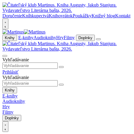
Doručenie
Kníhkupectvá
Knihovrátok
Poukážky
Knižný blog
Kontakt
E-knihy
Audioknihy
Hry
Filmy
Knihy
Doplnky
Vyhľadávanie
Prihlásiť
Vyhľadávanie
Knihy
E-knihy
Audioknihy
Hry
Filmy
Doplnky