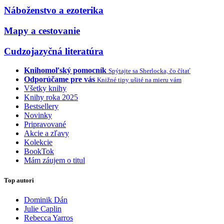
Náboženstvo a ezoterika
Mapy a cestovanie
Cudzojazyčná literatúra
Knihomoľský pomocník
Spýtajte sa Sherlocka, čo čítať
Odporúčame pre vás
Knižné tipy ušité na mieru vám
Všetky knihy
Knihy roka 2025
Bestsellery
Novinky
Pripravované
Akcie a zľavy
Kolekcie
BookTok
Mám záujem o titul
Top autori
Dominik Dán
Julie Caplin
Rebecca Yarros