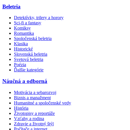
Beletria
Detektívky, trilery a horory
Sci-fi a fantasy
Komiksy
Romantika
Spoločenská beletria
Klasika
Historické
Slovenská beletria
Svetová beletria
Poézia
Ďalšie kategórie
Náučná a odborná
Motivácia a sebarozvoj
Biznis a manažment
Humanitné a spoločenské vedy
História
Životopisy a reportáže
Vzťahy a rodina
Zdravie a životný štýl
Počítače a internet