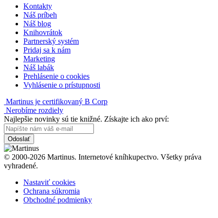
Kontakty
Náš príbeh
Náš blog
Knihovrátok
Partnerský systém
Pridaj sa k nám
Marketing
Náš labák
Prehlásenie o cookies
Vyhlásenie o prístupnosti
Martinus je certifikovaný B Corp
Nerobíme rozdiely
Najlepšie novinky sú tie knižné. Získajte ich ako prví:
Odoslať
© 2000-2026 Martinus. Internetové kníhkupectvo. Všetky práva
vyhradené.
Nastaviť cookies
Ochrana súkromia
Obchodné podmienky