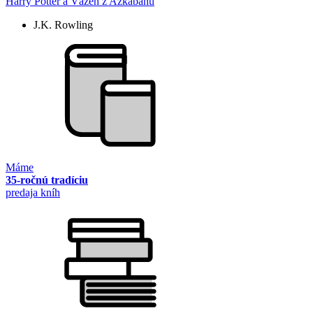
Harry Potter a Väzeň z Azkabanu
J.K. Rowling
Máme
35-ročnú tradíciu
predaja kníh