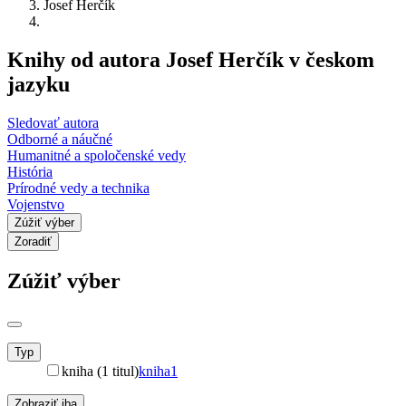
Josef Herčík
Knihy od autora Josef Herčík v českom
jazyku
Sledovať autora
Odborné a náučné
Humanitné a spoločenské vedy
História
Prírodné vedy a technika
Vojenstvo
Zúžiť výber
Zoradiť
Zúžiť výber
Typ
kniha (1 titul)
kniha
1
Zobraziť iba