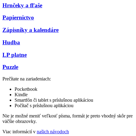
Hrnčeky a fľaše
Papiernictvo
Zápisníky a kalendáre
Hudba
LP platne
Puzzle
Prečítate na zariadeniach:
Pocketbook
Kindle
Smartfón či tablet s príslušnou aplikáciou
Počítač s príslušnou aplikáciou
Nie je možné meniť veľkosť písma, formát je preto vhodný skôr pre
väčšie obrazovky.
Viac informácií v
našich návodoch