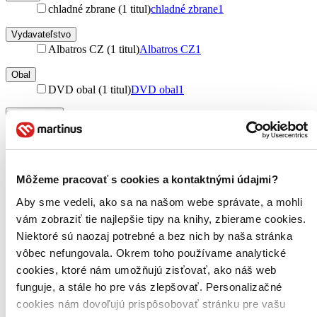
chladné zbrane (1 titul)
chladné zbrane
1
Vydavateľstvo
Albatros CZ (1 titul)
Albatros CZ
1
Obal
DVD obal (1 titul)
DVD obal
1
Zúžiť výber
Zoradiť
Môžeme pracovať s cookies a kontaktnými údajmi?
Aby sme vedeli, ako sa na našom webe správate, a mohli
Bestsellery
vám zobraziť tie najlepšie tipy na knihy, zbierame cookies.
Top hodnotené
Niektoré sú naozaj potrebné a bez nich by naša stránka
Novinky
Najdrahšie
vôbec nefungovala. Okrem toho používame analytické
Najlacnejšie
cookies, ktoré nám umožňujú zisťovať, ako náš web
Najvyššia zľava
funguje, a stále ho pre vás zlepšovať. Personalizačné
cookies nám dovoľujú prispôsobovať stránku pre vašu
Použité filtre