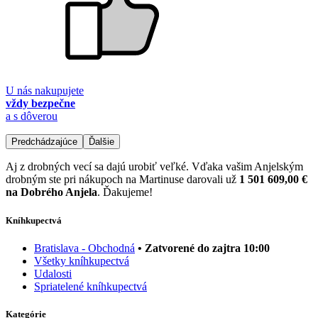
U nás nakupujete
vždy bezpečne
a s dôverou
Predchádzajúce
Ďalšie
Aj z drobných vecí sa dajú urobiť veľké. Vďaka vašim Anjelským
drobným ste pri nákupoch na Martinuse darovali už
1 501 609,00 €
na Dobrého Anjela
. Ďakujeme!
Kníhkupectvá
Bratislava - Obchodná
• Zatvorené do zajtra 10:00
Všetky kníhkupectvá
Udalosti
Spriatelené kníhkupectvá
Kategórie