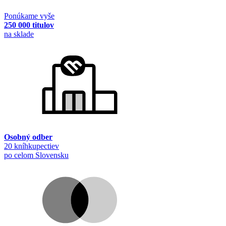
Ponúkame vyše
250 000 titulov
na sklade
Osobný odber
20 kníhkupectiev
po celom Slovensku