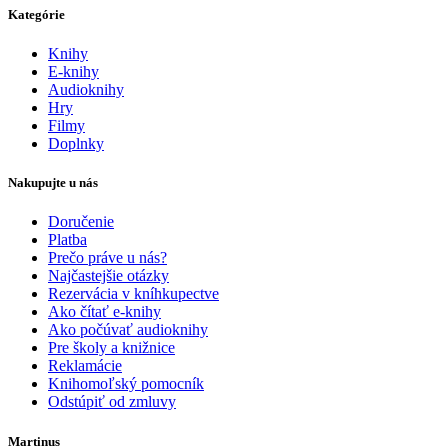
Kategórie
Knihy
E-knihy
Audioknihy
Hry
Filmy
Doplnky
Nakupujte u nás
Doručenie
Platba
Prečo práve u nás?
Najčastejšie otázky
Rezervácia v kníhkupectve
Ako čítať e-knihy
Ako počúvať audioknihy
Pre školy a knižnice
Reklamácie
Knihomoľský pomocník
Odstúpiť od zmluvy
Martinus