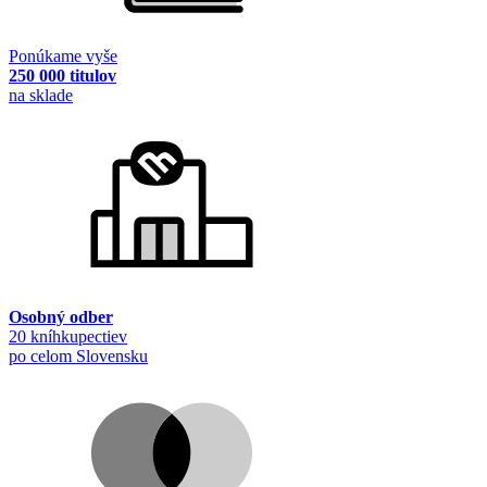
Ponúkame vyše
250 000 titulov
na sklade
Osobný odber
20 kníhkupectiev
po celom Slovensku