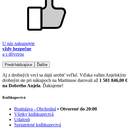
U nás nakupujete
vždy bezpečne
a s dôverou
Predchádzajúce
Ďalšie
Aj z drobných vecí sa dajú urobiť veľké. Vďaka vašim Anjelským
drobným ste pri nákupoch na Martinuse darovali už
1 501 846,00 €
na Dobrého Anjela
. Ďakujeme!
Kníhkupectvá
Bratislava - Obchodná
• Otvorené do 20:00
Všetky kníhkupectvá
Udalosti
Spriatelené kníhkupectvá