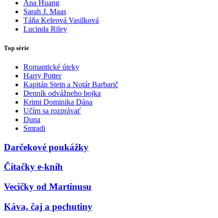
Ana Huang
Sarah J. Maas
Táňa Keleová Vasilková
Lucinda Riley
Top série
Romantické úteky
Harry Potter
Kapitán Stein a Notár Barbarič
Denník odvážneho bojka
Krimi Dominika Dána
Učím sa rozprávať
Duna
Smradi
Darčekové poukážky
Čítačky e-kníh
Vecičky od Martinusu
Káva, čaj a pochutiny