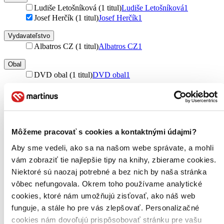
Ludiše Letošníková (1 titul)
Ludiše Letošníková
1
Josef Herčík (1 titul)
Josef Herčík
1
Vydavateľstvo
Albatros CZ (1 titul)
Albatros CZ
1
Obal
DVD obal (1 titul)
DVD obal
1
Zúžiť výber
Zoradiť
Môžeme pracovať s cookies a kontaktnými údajmi?
Aby sme vedeli, ako sa na našom webe správate, a mohli
vám zobraziť tie najlepšie tipy na knihy, zbierame cookies.
Bestsellery
Top hodnotené
Niektoré sú naozaj potrebné a bez nich by naša stránka
Novinky
vôbec nefungovala. Okrem toho používame analytické
Najdrahšie
cookies, ktoré nám umožňujú zisťovať, ako náš web
Najlacnejšie
Najvyššia zľava
funguje, a stále ho pre vás zlepšovať. Personalizačné
cookies nám dovoľujú prispôsobovať stránku pre vašu