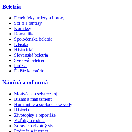
Beletria
Detektívky, trilery a horory
Sci-fi a fantasy
Komiksy
Romantika
Spoločenská beletria
Klasika
Historické
Slovenská beletria
Svetová beletria
Poézia
Ďalšie kategórie
Náučná a odborná
Motivácia a sebarozvoj
Biznis a manažment
Humanitné a spoločenské vedy
História
Životopisy a reportáže
Vzťahy a rodina
Zdravie a životný štýl
Počítače a internet