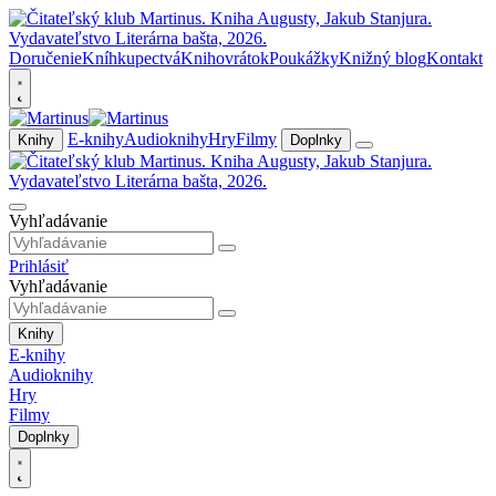
Doručenie
Kníhkupectvá
Knihovrátok
Poukážky
Knižný blog
Kontakt
E-knihy
Audioknihy
Hry
Filmy
Knihy
Doplnky
Vyhľadávanie
Prihlásiť
Vyhľadávanie
Knihy
E-knihy
Audioknihy
Hry
Filmy
Doplnky