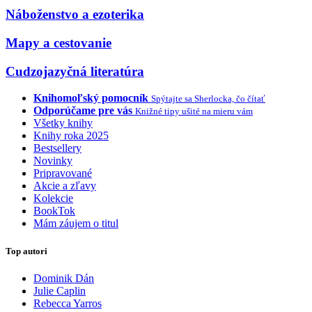
Náboženstvo a ezoterika
Mapy a cestovanie
Cudzojazyčná literatúra
Knihomoľský pomocník
Spýtajte sa Sherlocka, čo čítať
Odporúčame pre vás
Knižné tipy ušité na mieru vám
Všetky knihy
Knihy roka 2025
Bestsellery
Novinky
Pripravované
Akcie a zľavy
Kolekcie
BookTok
Mám záujem o titul
Top autori
Dominik Dán
Julie Caplin
Rebecca Yarros