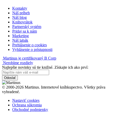
Kontakty
Náš príbeh
Náš blog
Knihovrátok
Partnerský systém
Pridaj sa k nám
Marketing
Náš labák
Prehlásenie o cookies
Vyhlásenie o prístupnosti
Martinus je certifikovaný B Corp
Nerobíme rozdiely
Najlepšie novinky sú tie knižné. Získajte ich ako prví:
Odoslať
© 2000-2026 Martinus. Internetové kníhkupectvo. Všetky práva
vyhradené.
Nastaviť cookies
Ochrana súkromia
Obchodné podmienky