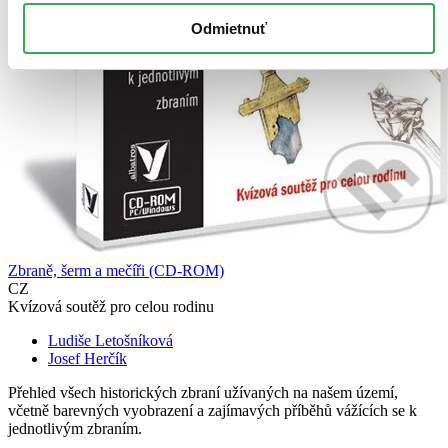
Odmietnuť
Zbraně, šerm a mečíři (CD-ROM)
CZ
Kvízová soutěž pro celou rodinu
Ludiše Letošníková
Josef Herčík
Přehled všech historických zbraní užívaných na našem území,
včetně barevných vyobrazení a zajímavých příběhů vážících se k
jednotlivým zbraním.