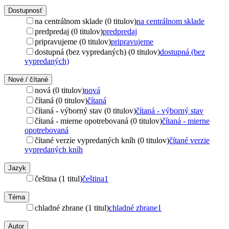
Dostupnosť
na centrálnom sklade (0 titulov)
na centrálnom sklade
predpredaj (0 titulov)
predpredaj
pripravujeme (0 titulov)
pripravujeme
dostupná (bez vypredaných) (0 titulov)
dostupná (bez
vypredaných)
Nové / čítané
nová (0 titulov)
nová
čítaná (0 titulov)
čítaná
čítaná - výborný stav (0 titulov)
čítaná - výborný stav
čítaná - mierne opotrebovaná (0 titulov)
čítaná - mierne
opotrebovaná
čítané verzie vypredaných kníh (0 titulov)
čítané verzie
vypredaných kníh
Jazyk
čeština (1 titul)
čeština
1
Téma
chladné zbrane (1 titul)
chladné zbrane
1
Autor