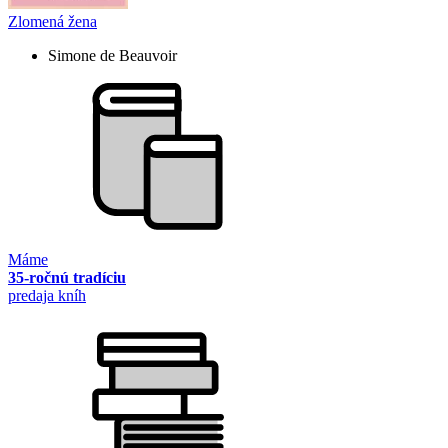
Zlomená žena
Simone de Beauvoir
Máme
35-ročnú tradíciu
predaja kníh