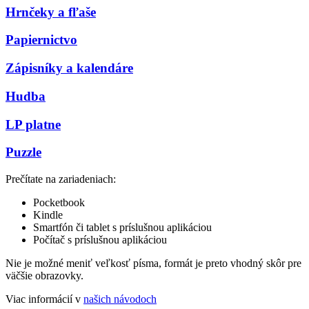
Hrnčeky a fľaše
Papiernictvo
Zápisníky a kalendáre
Hudba
LP platne
Puzzle
Prečítate na zariadeniach:
Pocketbook
Kindle
Smartfón či tablet s príslušnou aplikáciou
Počítač s príslušnou aplikáciou
Nie je možné meniť veľkosť písma, formát je preto vhodný skôr pre
väčšie obrazovky.
Viac informácií v
našich návodoch