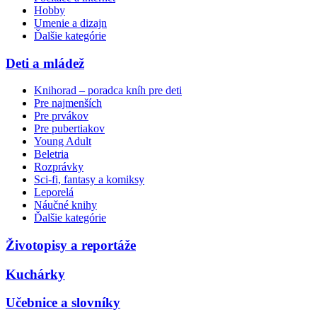
Hobby
Umenie a dizajn
Ďalšie kategórie
Deti a mládež
Knihorad – poradca kníh pre deti
Pre najmenších
Pre prvákov
Pre pubertiakov
Young Adult
Beletria
Rozprávky
Sci-fi, fantasy a komiksy
Leporelá
Náučné knihy
Ďalšie kategórie
Životopisy a reportáže
Kuchárky
Učebnice a slovníky