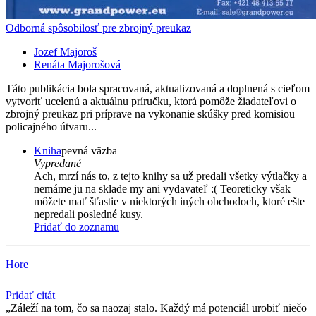
Odborná spôsobilosť pre zbrojný preukaz
Jozef Majoroš
Renáta Majorošová
Táto publikácia bola spracovaná, aktualizovaná a doplnená s cieľom
vytvoriť ucelenú a aktuálnu príručku, ktorá pomôže žiadateľovi o
zbrojný preukaz pri príprave na vykonanie skúšky pred komisiou
policajného útvaru...
Kniha
pevná väzba
Vypredané
Ach, mrzí nás to, z tejto knihy sa už predali všetky výtlačky a
nemáme ju na sklade my ani vydavateľ :( Teoreticky však
môžete mať šťastie v niektorých iných obchodoch, ktoré ešte
nepredali posledné kusy.
Pridať do zoznamu
Hore
Pridať citát
Záleží na tom, čo sa naozaj stalo. Každý má potenciál urobiť niečo