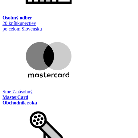
Osobný odber
20 kníhkupectiev
po celom Slovensku
Sme 7-násobný
MasterCard
Obchodník roka