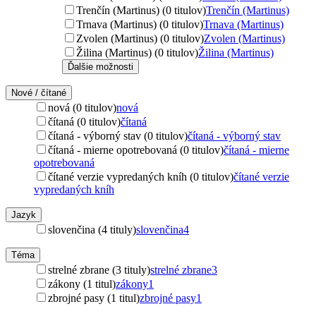
Trenčín (Martinus) (0 titulov)
Trenčín (Martinus)
Trnava (Martinus) (0 titulov)
Trnava (Martinus)
Zvolen (Martinus) (0 titulov)
Zvolen (Martinus)
Žilina (Martinus) (0 titulov)
Žilina (Martinus)
Ďalšie možnosti
Nové / čítané
nová (0 titulov)
nová
čítaná (0 titulov)
čítaná
čítaná - výborný stav (0 titulov)
čítaná - výborný stav
čítaná - mierne opotrebovaná (0 titulov)
čítaná - mierne
opotrebovaná
čítané verzie vypredaných kníh (0 titulov)
čítané verzie
vypredaných kníh
Jazyk
slovenčina (4 tituly)
slovenčina
4
Téma
strelné zbrane (3 tituly)
strelné zbrane
3
zákony (1 titul)
zákony
1
zbrojné pasy (1 titul)
zbrojné pasy
1