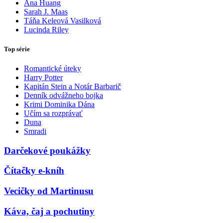
Ana Huang
Sarah J. Maas
Táňa Keleová Vasilková
Lucinda Riley
Top série
Romantické úteky
Harry Potter
Kapitán Stein a Notár Barbarič
Denník odvážneho bojka
Krimi Dominika Dána
Učím sa rozprávať
Duna
Smradi
Darčekové poukážky
Čítačky e-kníh
Vecičky od Martinusu
Káva, čaj a pochutiny