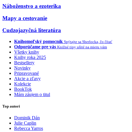
Náboženstvo a ezoterika
Mapy a cestovanie
Cudzojazyčná literatúra
Knihomoľský pomocník
Spýtajte sa Sherlocka, čo čítať
Odporúčame pre vás
Knižné tipy ušité na mieru vám
Všetky knihy
Knihy roka 2025
Bestsellery
Novinky
Pripravované
Akcie a zľavy
Kolekcie
BookTok
Mám záujem o titul
Top autori
Dominik Dán
Julie Caplin
Rebecca Yarros