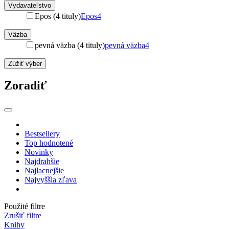
Vydavateľstvo
Epos (4 tituly)
Epos
4
Väzba
pevná väzba (4 tituly)
pevná väzba
4
Zúžiť výber
Zoradiť
Bestsellery
Top hodnotené
Novinky
Najdrahšie
Najlacnejšie
Najvyššia zľava
Použité filtre
Zrušiť filtre
Knihy