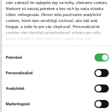
vám zobraziť tie najlepšie tipy na knihy, zbierame cookies.
Niektoré sú naozaj potrebné a bez nich by naša stránka
vôbec nefungovala. Okrem toho používame analytické
cookies, ktoré nám umožňujú zisťovať, ako náš web
funguje, a stále ho pre vás zlepšovať. Personalizačné
cookies nám dovoľujú prispôsobovať stránku pre vašu
Zbrojný preukaz - Odborná spôsobilosť
lepšiu orientáciu. Marketingové cookies nám zas
umožňujú zobrazenie relevantnej reklamy. Niektoré údaje
Jozef Majoroš
Renáta Majorošová
zdieľame aj s tretími stranami. Veľmi by nám pomohlo,
Výber
keby sme mohli používať všetky tieto cookies. Ďakujeme!
Potrebné
Komplexná príručka pre prípravu žiadateľa o vydanie zbrojného
súhlasu
preukazu na vykonanie skúšky odbornej spôsobilosti pred skúšobnu
komisiou policajného útvaru (vrátane skúšobných otázok a znenia
príslušnych odpovedí)...
Personalizačné
Kniha
pevná väzba
20,80 €
Analytické
Na sklade 2 ks
Túto knihu máme síce aktuálne na sklade, máme však už iba
posledné kusy. Ak ju chcete mať rýchlo, ponáhľajte sa!
Dodanie ďalších môže trvať dlhšie, zvyčajne do piatich dní.
Marketingové
Pridať do zoznamu
Vložiť do košíka