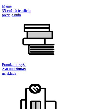
Máme
35-ročnú tradíciu
predaja kníh
Ponúkame vyše
250 000 titulov
na sklade