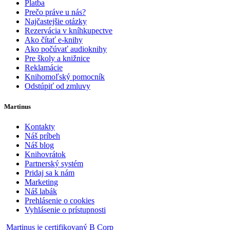
Platba
Prečo práve u nás?
Najčastejšie otázky
Rezervácia v kníhkupectve
Ako čítať e-knihy
Ako počúvať audioknihy
Pre školy a knižnice
Reklamácie
Knihomoľský pomocník
Odstúpiť od zmluvy
Martinus
Kontakty
Náš príbeh
Náš blog
Knihovrátok
Partnerský systém
Pridaj sa k nám
Marketing
Náš labák
Prehlásenie o cookies
Vyhlásenie o prístupnosti
Martinus je certifikovaný B Corp