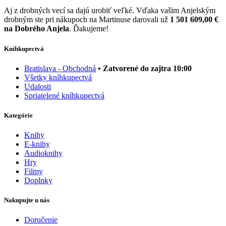
Aj z drobných vecí sa dajú urobiť veľké. Vďaka vašim Anjelským
drobným ste pri nákupoch na Martinuse darovali už
1 501 609,00 €
na Dobrého Anjela
. Ďakujeme!
Kníhkupectvá
Bratislava - Obchodná
• Zatvorené do zajtra 10:00
Všetky kníhkupectvá
Udalosti
Spriatelené kníhkupectvá
Kategórie
Knihy
E-knihy
Audioknihy
Hry
Filmy
Doplnky
Nakupujte u nás
Doručenie