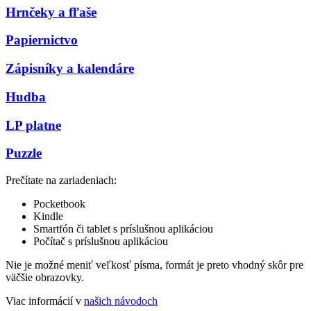
Hrnčeky a fľaše
Papiernictvo
Zápisníky a kalendáre
Hudba
LP platne
Puzzle
Prečítate na zariadeniach:
Pocketbook
Kindle
Smartfón či tablet s príslušnou aplikáciou
Počítač s príslušnou aplikáciou
Nie je možné meniť veľkosť písma, formát je preto vhodný skôr pre
väčšie obrazovky.
Viac informácií v
našich návodoch