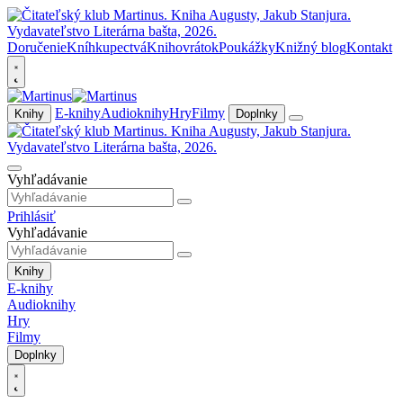
Doručenie
Kníhkupectvá
Knihovrátok
Poukážky
Knižný blog
Kontakt
E-knihy
Audioknihy
Hry
Filmy
Knihy
Doplnky
Vyhľadávanie
Prihlásiť
Vyhľadávanie
Knihy
E-knihy
Audioknihy
Hry
Filmy
Doplnky