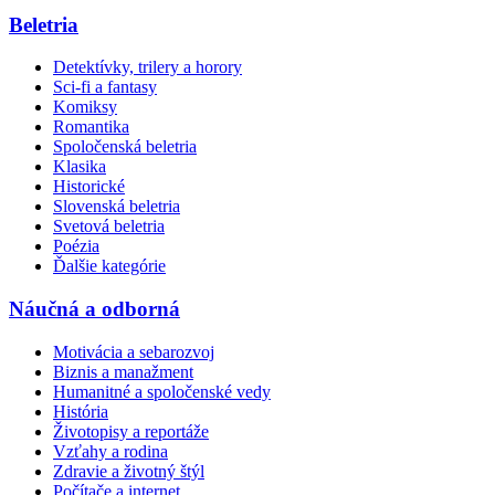
Beletria
Detektívky, trilery a horory
Sci-fi a fantasy
Komiksy
Romantika
Spoločenská beletria
Klasika
Historické
Slovenská beletria
Svetová beletria
Poézia
Ďalšie kategórie
Náučná a odborná
Motivácia a sebarozvoj
Biznis a manažment
Humanitné a spoločenské vedy
História
Životopisy a reportáže
Vzťahy a rodina
Zdravie a životný štýl
Počítače a internet