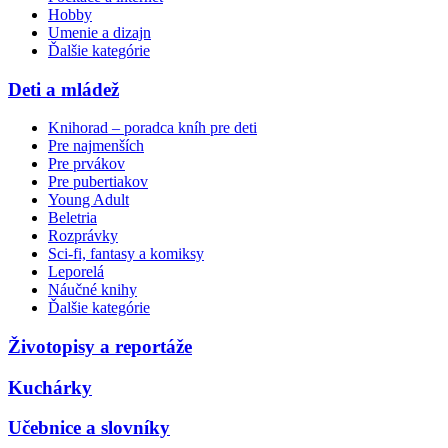
Hobby
Umenie a dizajn
Ďalšie kategórie
Deti a mládež
Knihorad – poradca kníh pre deti
Pre najmenších
Pre prvákov
Pre pubertiakov
Young Adult
Beletria
Rozprávky
Sci-fi, fantasy a komiksy
Leporelá
Náučné knihy
Ďalšie kategórie
Životopisy a reportáže
Kuchárky
Učebnice a slovníky