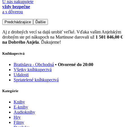
U nás nakupujete
vždy bezpečne
a s dôverou
Predchádzajúce
Ďalšie
Aj z drobných vecí sa dajú urobiť veľké. Vďaka vašim Anjelským
drobným ste pri nákupoch na Martinuse darovali už
1 501 846,00 €
na Dobrého Anjela
. Ďakujeme!
Kníhkupectvá
Bratislava - Obchodná
• Otvorené do 20:00
Všetky kníhkupectvá
Udalosti
Spriatelené kníhkupectvá
Kategórie
Knihy
E-knihy
Audioknihy
Hry
Filmy