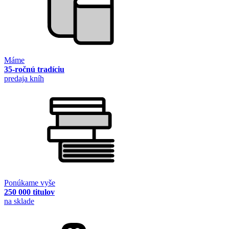
Máme
35-ročnú tradíciu
predaja kníh
Ponúkame vyše
250 000 titulov
na sklade