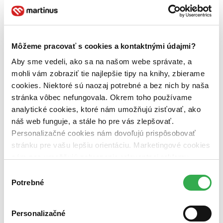
Trenčín (Martinus) (0 titulov)
Trenčín (Martinus)
Trnava (Martinus) (0 titulov)
Trnava (Martinus)
Zvolen (Martinus) (0 titulov)
Zvolen (Martinus)
Žilina (Martinus) (0 titulov)
Žilina (Martinus)
Môžeme pracovať s cookies a kontaktnými údajmi?
Ďalšie možnosti
Aby sme vedeli, ako sa na našom webe správate, a
Nové / čítané
mohli vám zobraziť tie najlepšie tipy na knihy, zbierame
nová (0 titulov)
nová
cookies. Niektoré sú naozaj potrebné a bez nich by naša
čítaná (0 titulov)
čítaná
čítaná - výborný stav (0 titulov)
čítaná - výborný stav
stránka vôbec nefungovala. Okrem toho používame
čítaná - mierne opotrebovaná (0 titulov)
čítaná - mierne
analytické cookies, ktoré nám umožňujú zisťovať, ako
opotrebovaná
náš web funguje, a stále ho pre vás zlepšovať.
čítané verzie vypredaných kníh (0 titulov)
čítané verzie
Personalizačné cookies nám dovoľujú prispôsobovať
vypredaných kníh
stránku pre vašu lepšiu orientáciu. Marketingové cookies
Jazyk
nám zas umožňujú zobrazenie relevantnej reklamy.
slovenčina (1 titul)
slovenčina
1
Niektoré údaje zdieľame aj s tretími stranami. Veľmi by
Výber
Téma
nám pomohlo, keby sme mohli používať všetky tieto
Potrebné
súhlasu
zákony (1 titul)
zákony
1
cookies. Ďakujeme!
zbrojné pasy (1 titul)
zbrojné pasy
1
Personalizačné
Vydavateľstvo