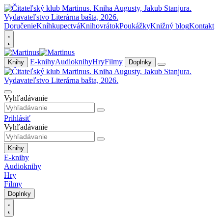
Doručenie
Kníhkupectvá
Knihovrátok
Poukážky
Knižný blog
Kontakt
E-knihy
Audioknihy
Hry
Filmy
Knihy
Doplnky
Vyhľadávanie
Prihlásiť
Vyhľadávanie
Knihy
E-knihy
Audioknihy
Hry
Filmy
Doplnky