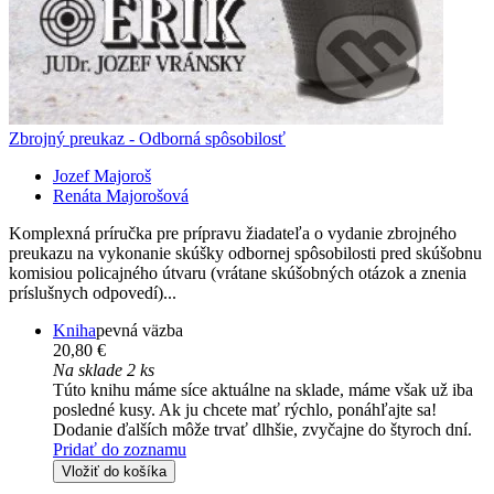
Zbrojný preukaz - Odborná spôsobilosť
Jozef Majoroš
Renáta Majorošová
Komplexná príručka pre prípravu žiadateľa o vydanie zbrojného
preukazu na vykonanie skúšky odbornej spôsobilosti pred skúšobnu
komisiou policajného útvaru (vrátane skúšobných otázok a znenia
príslušnych odpovedí)...
Kniha
pevná väzba
20,80 €
Na sklade 2 ks
Túto knihu máme síce aktuálne na sklade, máme však už iba
posledné kusy. Ak ju chcete mať rýchlo, ponáhľajte sa!
Dodanie ďalších môže trvať dlhšie, zvyčajne do štyroch dní.
Pridať do zoznamu
Vložiť do košíka