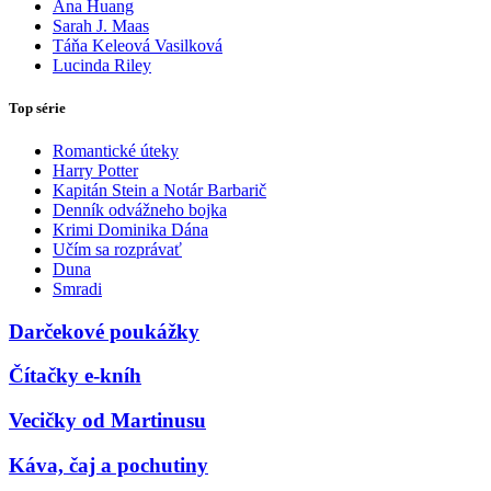
Ana Huang
Sarah J. Maas
Táňa Keleová Vasilková
Lucinda Riley
Top série
Romantické úteky
Harry Potter
Kapitán Stein a Notár Barbarič
Denník odvážneho bojka
Krimi Dominika Dána
Učím sa rozprávať
Duna
Smradi
Darčekové poukážky
Čítačky e-kníh
Vecičky od Martinusu
Káva, čaj a pochutiny