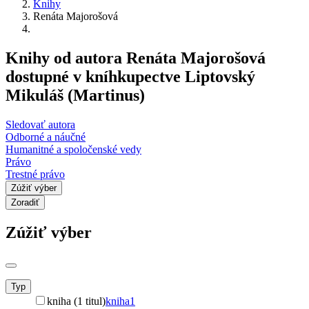
Knihy
Renáta Majorošová
Knihy od autora Renáta Majorošová
dostupné v kníhkupectve Liptovský
Mikuláš (Martinus)
Sledovať autora
Odborné a náučné
Humanitné a spoločenské vedy
Právo
Trestné právo
Zúžiť výber
Zoradiť
Zúžiť výber
Typ
kniha (1 titul)
kniha
1