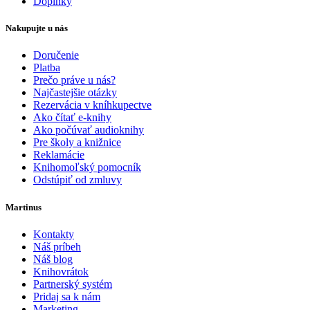
Doplnky
Nakupujte u nás
Doručenie
Platba
Prečo práve u nás?
Najčastejšie otázky
Rezervácia v kníhkupectve
Ako čítať e-knihy
Ako počúvať audioknihy
Pre školy a knižnice
Reklamácie
Knihomoľský pomocník
Odstúpiť od zmluvy
Martinus
Kontakty
Náš príbeh
Náš blog
Knihovrátok
Partnerský systém
Pridaj sa k nám
Marketing