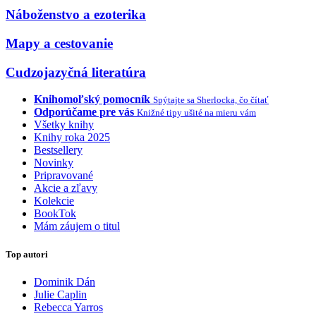
Náboženstvo a ezoterika
Mapy a cestovanie
Cudzojazyčná literatúra
Knihomoľský pomocník
Spýtajte sa Sherlocka, čo čítať
Odporúčame pre vás
Knižné tipy ušité na mieru vám
Všetky knihy
Knihy roka 2025
Bestsellery
Novinky
Pripravované
Akcie a zľavy
Kolekcie
BookTok
Mám záujem o titul
Top autori
Dominik Dán
Julie Caplin
Rebecca Yarros