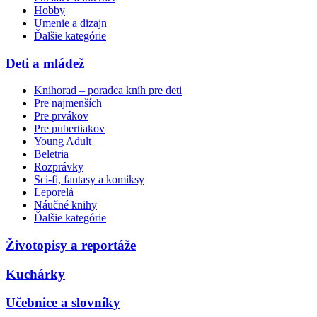
Hobby
Umenie a dizajn
Ďalšie kategórie
Deti a mládež
Knihorad – poradca kníh pre deti
Pre najmenších
Pre prvákov
Pre pubertiakov
Young Adult
Beletria
Rozprávky
Sci-fi, fantasy a komiksy
Leporelá
Náučné knihy
Ďalšie kategórie
Životopisy a reportáže
Kuchárky
Učebnice a slovníky