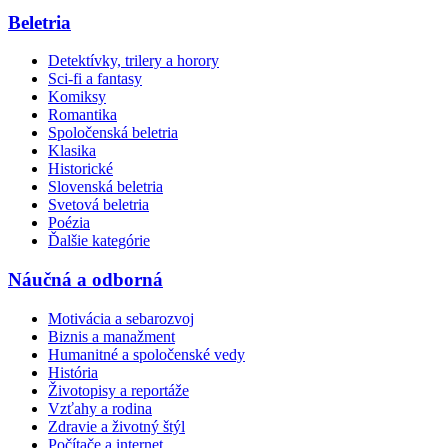
Beletria
Detektívky, trilery a horory
Sci-fi a fantasy
Komiksy
Romantika
Spoločenská beletria
Klasika
Historické
Slovenská beletria
Svetová beletria
Poézia
Ďalšie kategórie
Náučná a odborná
Motivácia a sebarozvoj
Biznis a manažment
Humanitné a spoločenské vedy
História
Životopisy a reportáže
Vzťahy a rodina
Zdravie a životný štýl
Počítače a internet