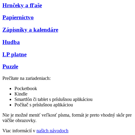
Hrnčeky a fľaše
Papiernictvo
Zápisníky a kalendáre
Hudba
LP platne
Puzzle
Prečítate na zariadeniach:
Pocketbook
Kindle
Smartfón či tablet s príslušnou aplikáciou
Počítač s príslušnou aplikáciou
Nie je možné meniť veľkosť písma, formát je preto vhodný skôr pre
väčšie obrazovky.
Viac informácií v
našich návodoch