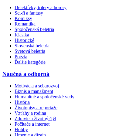
Detektívky, trilery a horory
Sci-fi a fantasy
Komiksy
Romantika
Spoločenská beletria
Klasika
Historické
Slovenská beletria
Svetová beletria
Poézia
Ďalšie kategórie
Náučná a odborná
Motivácia a sebarozvoj
Biznis a manažment
Humanitné a spoločenské vedy
História
Životopisy a reportáže
Vzťahy a rodina
Zdravie a životný štýl
Počítače a internet
Hobby
Umenie a dizajn