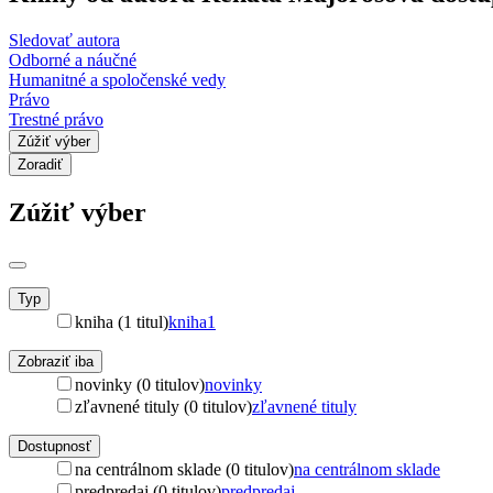
Sledovať autora
Odborné a náučné
Humanitné a spoločenské vedy
Právo
Trestné právo
Zúžiť výber
Zoradiť
Zúžiť výber
Typ
kniha (1 titul)
kniha
1
Zobraziť iba
novinky (0 titulov)
novinky
zľavnené tituly (0 titulov)
zľavnené tituly
Dostupnosť
na centrálnom sklade (0 titulov)
na centrálnom sklade
predpredaj (0 titulov)
predpredaj