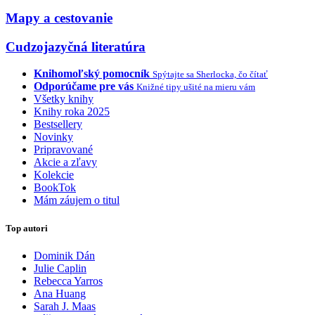
Mapy a cestovanie
Cudzojazyčná literatúra
Knihomoľský pomocník
Spýtajte sa Sherlocka, čo čítať
Odporúčame pre vás
Knižné tipy ušité na mieru vám
Všetky knihy
Knihy roka 2025
Bestsellery
Novinky
Pripravované
Akcie a zľavy
Kolekcie
BookTok
Mám záujem o titul
Top autori
Dominik Dán
Julie Caplin
Rebecca Yarros
Ana Huang
Sarah J. Maas