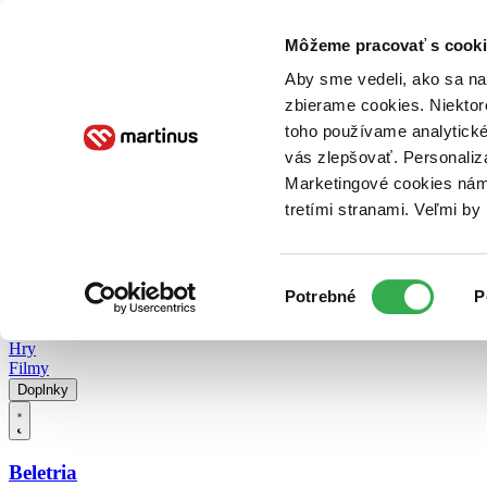
Doručenie
Kníhkupectvá
Knihovrátok
Poukážky
Knižný blog
Kontakt
Môžeme pracovať s cooki
Aby sme vedeli, ako sa na 
zbierame cookies. Niektor
E-knihy
Audioknihy
Hry
Filmy
Knihy
Doplnky
toho používame analytické
vás zlepšovať. Personaliz
Vyhľadávanie
Marketingové cookies nám 
tretími stranami. Veľmi b
Prihlásiť
Vyhľadávanie
Výber
Knihy
Potrebné
P
súhlasu
E-knihy
Audioknihy
Hry
Filmy
Doplnky
Beletria