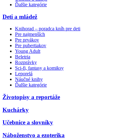
Ďalšie kategórie
Deti a mládež
Knihorad – poradca kníh pre deti
Pre najmenších
Pre prvákov
Pre pubertiakov
Young Adult
Beletria
Rozprávky
Sci-fi, fantasy a komiksy
Leporelá
Náučné knihy
Ďalšie kategórie
Životopisy a reportáže
Kuchárky
Učebnice a slovníky
Náboženstvo a ezoterika