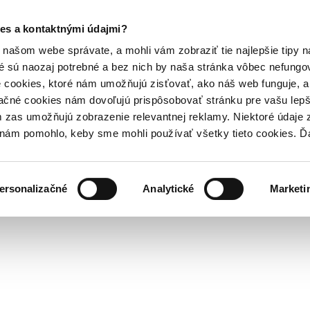
es a kontaktnými údajmi?
našom webe správate, a mohli vám zobraziť tie najlepšie tipy n
é sú naozaj potrebné a bez nich by naša stránka vôbec nefung
 cookies, ktoré nám umožňujú zisťovať, ako náš web funguje, a 
ačné cookies nám dovoľujú prispôsobovať stránku pre vašu lepši
zas umožňujú zobrazenie relevantnej reklamy. Niektoré údaje z
y nám pomohlo, keby sme mohli používať všetky tieto cookies. 
ersonalizačné
Analytické
Marketi