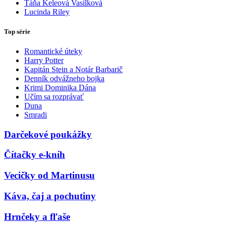
Táňa Keleová Vasilková
Lucinda Riley
Top série
Romantické úteky
Harry Potter
Kapitán Stein a Notár Barbarič
Denník odvážneho bojka
Krimi Dominika Dána
Učím sa rozprávať
Duna
Smradi
Darčekové poukážky
Čítačky e-kníh
Vecičky od Martinusu
Káva, čaj a pochutiny
Hrnčeky a fľaše