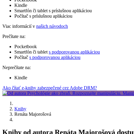
Kindle
Smartfón či tablet s príslušnou aplikáciou
Počítač s príslušnou aplikáciou
Viac informácií v
našich návodoch
Prečítate na:
Pocketbook
Smartfón či tablet
s podporovanou aplikáciou
Počítač
s podporovanou aplikáciou
Neprečítate na:
Kindle
Ako čítať e-knihy zabezpečené cez Adobe DRM?
Knihy
Renáta Majorošová
Knihy od autora Renáta Majorošová dostu