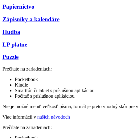
Papiernictvo
Zápisníky a kalendáre
Hudba
LP platne
Puzzle
Prečítate na zariadeniach:
Pocketbook
Kindle
Smartfón či tablet s príslušnou aplikáciou
Počítač s príslušnou aplikáciou
Nie je možné meniť veľkosť písma, formát je preto vhodný skôr pre 
Viac informácií v
našich návodoch
Prečítate na zariadeniach:
Pocketbook