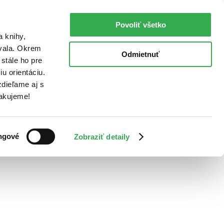
Povoliť všetko
a knihy,
ovala. Okrem
Odmietnuť
stále ho pre
u orientáciu.
dieľame aj s
Ďakujeme!
ngové
Zobraziť detaily