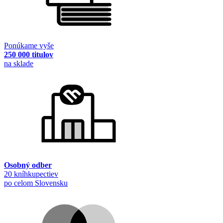
Ponúkame vyše
250 000 titulov
na sklade
Osobný odber
20 kníhkupectiev
po celom Slovensku