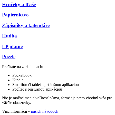
Hrnčeky a fľaše
Papiernictvo
Zápisníky a kalendáre
Hudba
LP platne
Puzzle
Prečítate na zariadeniach:
Pocketbook
Kindle
Smartfón či tablet s príslušnou aplikáciou
Počítač s príslušnou aplikáciou
Nie je možné meniť veľkosť písma, formát je preto vhodný skôr pre
väčšie obrazovky.
Viac informácií v
našich návodoch