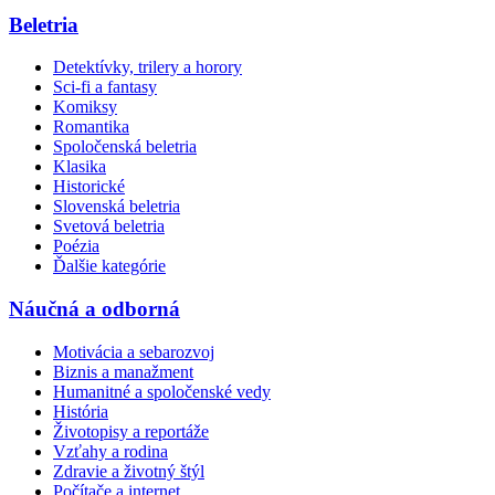
Beletria
Detektívky, trilery a horory
Sci-fi a fantasy
Komiksy
Romantika
Spoločenská beletria
Klasika
Historické
Slovenská beletria
Svetová beletria
Poézia
Ďalšie kategórie
Náučná a odborná
Motivácia a sebarozvoj
Biznis a manažment
Humanitné a spoločenské vedy
História
Životopisy a reportáže
Vzťahy a rodina
Zdravie a životný štýl
Počítače a internet