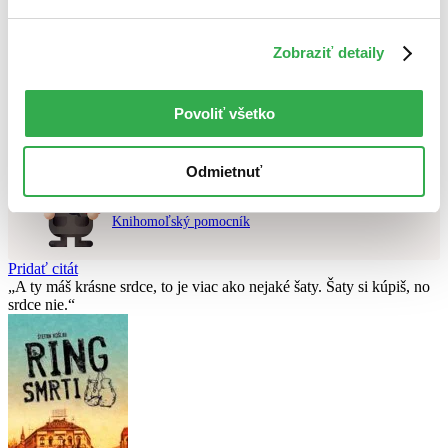
Použité filtre
Zobraziť detaily
Zrušiť filtre
čítané
Nebol nájdený
žiadny titul
vyhovujúci zadaným podmienkam.
Skúste prosím zmeniť vyhľadávaný výraz.
Povoliť všetko
Odmietnuť
Chcete poradiť knihu?
Náš pomocník Sherlock vám ju s radosťou vypátra!
Knihomoľský pomocník
Pridať citát
A ty máš krásne srdce, to je viac ako nejaké šaty. Šaty si kúpiš, no
srdce nie.