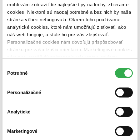
mohli vám zobraziť tie najlepšie tipy na knihy, zbierame
Nové / čítané
cookies. Niektoré sú naozaj potrebné a bez nich by naša
nová (0 titulov)
nová
stránka vôbec nefungovala. Okrem toho používame
čítaná (0 titulov)
čítaná
analytické cookies, ktoré nám umožňujú zisťovať, ako
čítaná - výborný stav (0 titulov)
čítaná - výborný stav
náš web funguje, a stále ho pre vás zlepšovať.
čítaná - mierne opotrebovaná (0 titulov)
čítaná - mierne
opotrebovaná
Personalizačné cookies nám dovoľujú prispôsobovať
čítané verzie vypredaných kníh (0 titulov)
čítané verzie
stránku pre vašu lepšiu orientáciu. Marketingové cookies
vypredaných kníh
nám zas umožňujú zobrazenie relevantnej reklamy.
Niektoré údaje zdieľame aj s tretími stranami. Veľmi by
Zúžiť výber
Výber
nám pomohlo, keby sme mohli používať všetky tieto
Potrebné
súhlasu
Zoradiť
cookies. Ďakujeme!
Personalizačné
Bestsellery
Analytické
Top hodnotené
Novinky
Najdrahšie
Najlacnejšie
Marketingové
Najvyššia zľava