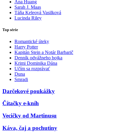
Ana Huang
Sarah J. Maas
Táňa Keleová Vasilková
Lucinda Riley
Top série
Romantické úteky
Harry Potter
Kapitán Stein a Notár Barbarič
Denník odvážneho bojka
Krimi Dominika Dána
Učím sa rozprávať
Duna
Smradi
Darčekové poukážky
Čítačky e-kníh
Vecičky od Martinusu
Káva, čaj a pochutiny