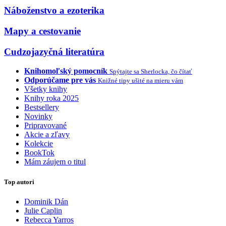
Náboženstvo a ezoterika
Mapy a cestovanie
Cudzojazyčná literatúra
Knihomoľský pomocník
Spýtajte sa Sherlocka, čo čítať
Odporúčame pre vás
Knižné tipy ušité na mieru vám
Všetky knihy
Knihy roka 2025
Bestsellery
Novinky
Pripravované
Akcie a zľavy
Kolekcie
BookTok
Mám záujem o titul
Top autori
Dominik Dán
Julie Caplin
Rebecca Yarros