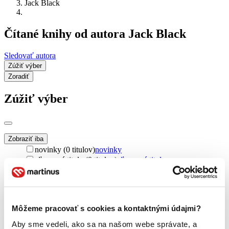
Jack Black
Čítané knihy od autora Jack Black
Sledovať autora
Zúžiť výber
Zoradiť
Zúžiť výber
Zobraziť iba
novinky (0 titulov)
novinky
zľavnené tituly (0 titulov)
zľavnené tituly
Dostupnosť
na centrálnom sklade (0 titulov)
na centrálnom sklade
predpredaj (0 titulov)
predpredaj
Môžeme pracovať s cookies a kontaktnými údajmi?
pripravujeme (0 titulov)
pripravujeme
dostupná (bez vypredaných) (0 titulov)
dostupná (bez
Aby sme vedeli, ako sa na našom webe správate, a
vypredaných)