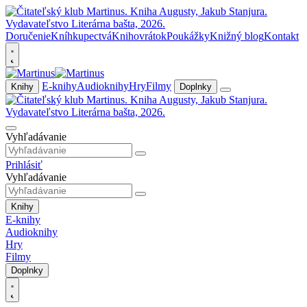
Doručenie
Kníhkupectvá
Knihovrátok
Poukážky
Knižný blog
Kontakt
E-knihy
Audioknihy
Hry
Filmy
Knihy
Doplnky
Vyhľadávanie
Prihlásiť
Vyhľadávanie
Knihy
E-knihy
Audioknihy
Hry
Filmy
Doplnky