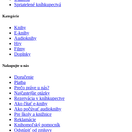
Spriatelené kníhkupectvá
Kategórie
Knihy
E-knihy
Audioknihy
Hry
Filmy
Doplnky
Nakupujte u nás
Doručenie
Platba
Prečo práve u nás?
Najčastejšie otázky
Rezervácia v kníhkupectve
Ako čítať e-knihy
Ako počúvať audioknihy
Pre školy a knižnice
Reklamácie
Knihomoľský pomocník
Odstúpiť od zmluvy