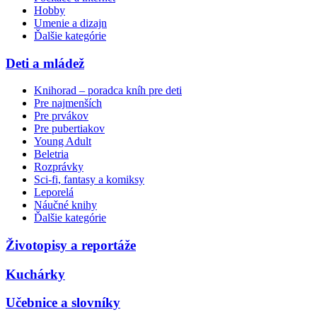
Hobby
Umenie a dizajn
Ďalšie kategórie
Deti a mládež
Knihorad – poradca kníh pre deti
Pre najmenších
Pre prvákov
Pre pubertiakov
Young Adult
Beletria
Rozprávky
Sci-fi, fantasy a komiksy
Leporelá
Náučné knihy
Ďalšie kategórie
Životopisy a reportáže
Kuchárky
Učebnice a slovníky