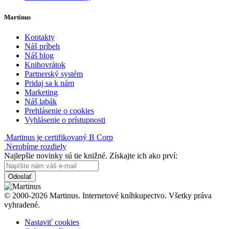
Martinus
Kontakty
Náš príbeh
Náš blog
Knihovrátok
Partnerský systém
Pridaj sa k nám
Marketing
Náš labák
Prehlásenie o cookies
Vyhlásenie o prístupnosti
Martinus je certifikovaný B Corp
Nerobíme rozdiely
Najlepšie novinky sú tie knižné. Získajte ich ako prví:
Odoslať
© 2000-2026 Martinus. Internetové kníhkupectvo. Všetky práva
vyhradené.
Nastaviť cookies