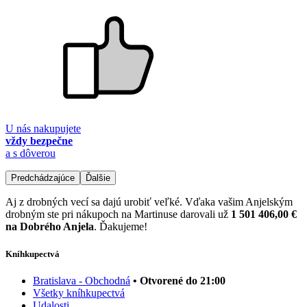
U nás nakupujete
vždy bezpečne
a s dôverou
Predchádzajúce
Ďalšie
Aj z drobných vecí sa dajú urobiť veľké. Vďaka vašim Anjelským
drobným ste pri nákupoch na Martinuse darovali už
1 501 406,00 €
na Dobrého Anjela
. Ďakujeme!
Kníhkupectvá
Bratislava - Obchodná
• Otvorené do 21:00
Všetky kníhkupectvá
Udalosti