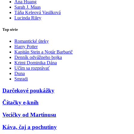
Ana Huang
Sarah J. Maas
Táňa Keleová Vasilková
Lucinda Riley
Top série
Romantické úteky
Harry Potter
Kapitán Stein a Notár Barbarič
Denník odvážneho bojka
Krimi Dominika Dána
Učím sa rozprávať
Duna
Smradi
Darčekové poukážky
Čítačky e-kníh
Vecičky od Martinusu
Káva, čaj a pochutiny