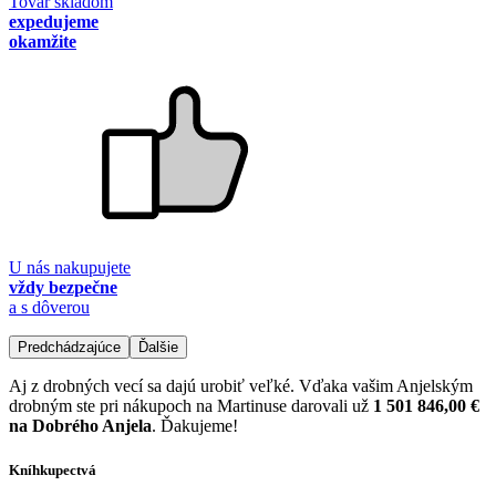
Tovar skladom
expedujeme
okamžite
U nás nakupujete
vždy bezpečne
a s dôverou
Predchádzajúce
Ďalšie
Aj z drobných vecí sa dajú urobiť veľké. Vďaka vašim Anjelským
drobným ste pri nákupoch na Martinuse darovali už
1 501 846,00 €
na Dobrého Anjela
. Ďakujeme!
Kníhkupectvá