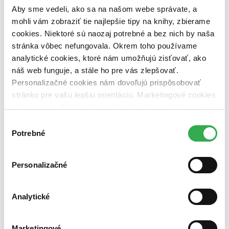
pripravujeme (0 titulov)
pripravujeme
Aby sme vedeli, ako sa na našom webe správate, a
dostupná (bez vypredaných) (0 titulov)
dostupná (bez
mohli vám zobraziť tie najlepšie tipy na knihy, zbierame
vypredaných)
cookies. Niektoré sú naozaj potrebné a bez nich by naša
Nové / čítané
stránka vôbec nefungovala. Okrem toho používame
nová (0 titulov)
nová
analytické cookies, ktoré nám umožňujú zisťovať, ako
čítaná (0 titulov)
čítaná
náš web funguje, a stále ho pre vás zlepšovať.
čítaná - výborný stav (0 titulov)
čítaná - výborný stav
čítaná - mierne opotrebovaná (0 titulov)
čítaná - mierne
Personalizačné cookies nám dovoľujú prispôsobovať
opotrebovaná
stránku pre vašu lepšiu orientáciu. Marketingové cookies
čítané verzie vypredaných kníh (0 titulov)
čítané verzie
nám zas umožňujú zobrazenie relevantnej reklamy.
vypredaných kníh
Niektoré údaje zdieľame aj s tretími stranami. Veľmi by
Výber
Zúžiť výber
nám pomohlo, keby sme mohli používať všetky tieto
Potrebné
súhlasu
cookies. Ďakujeme!
Zoradiť
Personalizačné
Analytické
Bestsellery
Top hodnotené
Novinky
Najdrahšie
Marketingové