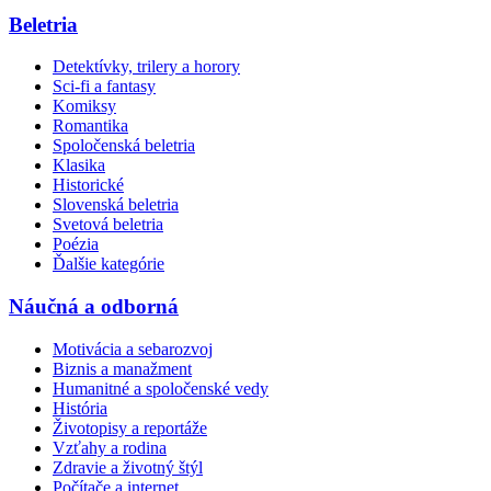
Beletria
Detektívky, trilery a horory
Sci-fi a fantasy
Komiksy
Romantika
Spoločenská beletria
Klasika
Historické
Slovenská beletria
Svetová beletria
Poézia
Ďalšie kategórie
Náučná a odborná
Motivácia a sebarozvoj
Biznis a manažment
Humanitné a spoločenské vedy
História
Životopisy a reportáže
Vzťahy a rodina
Zdravie a životný štýl
Počítače a internet