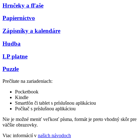
Hrnčeky a fľaše
Papiernictvo
Zápisníky a kalendáre
Hudba
LP platne
Puzzle
Prečítate na zariadeniach:
Pocketbook
Kindle
Smartfón či tablet s príslušnou aplikáciou
Počítač s príslušnou aplikáciou
Nie je možné meniť veľkosť písma, formát je preto vhodný skôr pre
väčšie obrazovky.
Viac informácií v
našich návodoch