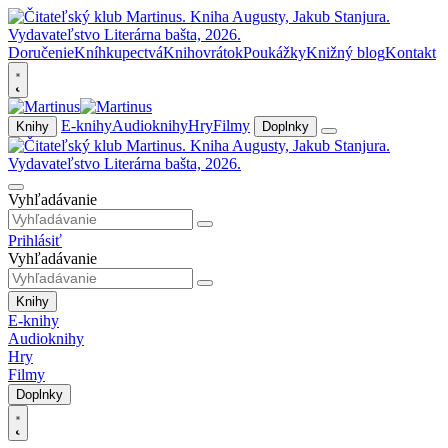
Doručenie
Kníhkupectvá
Knihovrátok
Poukážky
Knižný blog
Kontakt
E-knihy
Audioknihy
Hry
Filmy
Knihy
Doplnky
Vyhľadávanie
Prihlásiť
Vyhľadávanie
Knihy
E-knihy
Audioknihy
Hry
Filmy
Doplnky