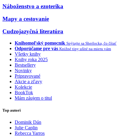
Náboženstvo a ezoterika
Mapy a cestovanie
Cudzojazyčná literatúra
Knihomoľský pomocník
Spýtajte sa Sherlocka, čo čítať
Odporúčame pre vás
Knižné tipy ušité na mieru vám
Všetky knihy
Knihy roka 2025
Bestsellery
Novinky
Pripravované
Akcie a zľavy
Kolekcie
BookTok
Mám záujem o titul
Top autori
Dominik Dán
Julie Caplin
Rebecca Yarros