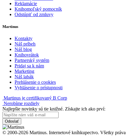
Reklamácie
Knihomoľský pomocník
Odstúpiť od zmluvy
Martinus
Kontakty
Náš príbeh
Náš blog
Knihovrátok
Partnerský systém
Pridaj sa k nám
Marketing
Náš labák
Prehlásenie o cookies
Vyhlásenie o prístupnosti
Martinus je certifikovaný B Corp
Nerobíme rozdiely
Najlepšie novinky sú tie knižné. Získajte ich ako prví:
Odoslať
© 2000-2026 Martinus. Internetové kníhkupectvo. Všetky práva