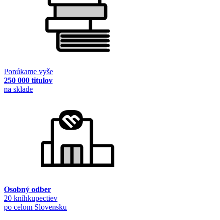
Ponúkame vyše
250 000 titulov
na sklade
Osobný odber
20 kníhkupectiev
po celom Slovensku