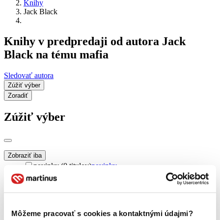
Knihy
Jack Black
Knihy v predpredaji od autora Jack
Black na tému mafia
Sledovať autora
Zúžiť výber
Zoradiť
Zúžiť výber
Zobraziť iba
novinky (0 titulov)
novinky
zľavnené tituly (0 titulov)
zľavnené tituly
Dostupnosť
na centrálnom sklade (0 titulov)
na centrálnom sklade
Môžeme pracovať s cookies a kontaktnými údajmi?
predpredaj (0 titulov)
predpredaj