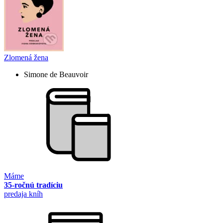
Zlomená žena
Simone de Beauvoir
Máme
35-ročnú tradíciu
predaja kníh