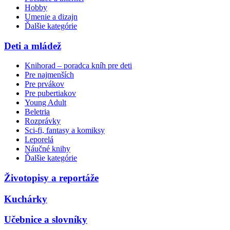
Hobby
Umenie a dizajn
Ďalšie kategórie
Deti a mládež
Knihorad – poradca kníh pre deti
Pre najmenších
Pre prvákov
Pre pubertiakov
Young Adult
Beletria
Rozprávky
Sci-fi, fantasy a komiksy
Leporelá
Náučné knihy
Ďalšie kategórie
Životopisy a reportáže
Kuchárky
Učebnice a slovníky