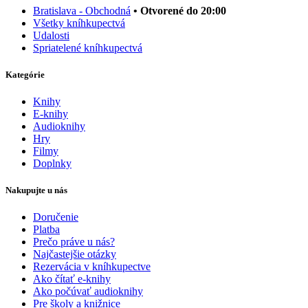
Bratislava - Obchodná
• Otvorené do 20:00
Všetky kníhkupectvá
Udalosti
Spriatelené kníhkupectvá
Kategórie
Knihy
E-knihy
Audioknihy
Hry
Filmy
Doplnky
Nakupujte u nás
Doručenie
Platba
Prečo práve u nás?
Najčastejšie otázky
Rezervácia v kníhkupectve
Ako čítať e-knihy
Ako počúvať audioknihy
Pre školy a knižnice